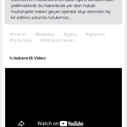
çekilmektedir. Bu haberlerde yer alan hukuki
muhataplar haberi geçen ajanslar olup sitemizin hiç
bir editörü sorumlu tutulamaz...
#mersin
#belediye
#genç
#girişimci
#iş dünyası
#kampüs mersin
Habere Ek Video