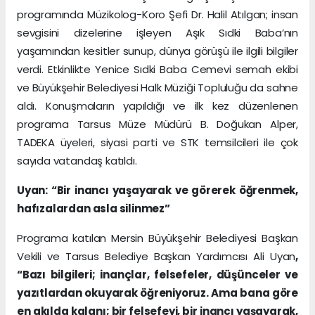
programında Müzikolog-Koro Şefi Dr. Halil Atılgan; insan
sevgisini dizelerine işleyen Aşık Sıdki Baba’nın
yaşamından kesitler sunup, dünya görüşü ile ilgili bilgiler
verdi. Etkinlikte Yenice Sıdki Baba Cemevi semah ekibi
ve Büyükşehir Belediyesi Halk Müziği Topluluğu da sahne
aldı. Konuşmaların yapıldığı ve ilk kez düzenlenen
programa Tarsus Müze Müdürü B. Doğukan Alper,
TADEKA üyeleri, siyasi parti ve STK temsilcileri ile çok
sayıda vatandaş katıldı.
Uyan: “Bir inancı yaşayarak ve görerek öğrenmek,
hafızalardan asla silinmez”
Programa katılan Mersin Büyükşehir Belediyesi Başkan
Vekili ve Tarsus Belediye Başkan Yardımcısı Ali Uyan
,
“Bazı bilgileri; inançlar, felsefeler, düşünceler ve
yazıtlardan okuyarak öğreniyoruz. Ama bana göre
en akılda kalanı; bir felsefeyi, bir inancı yaşayarak,