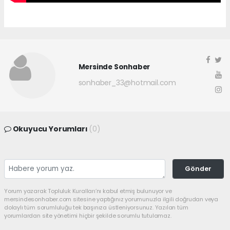
Mersinde Sonhaber
sonhaber_33@hotmail.com
Okuyucu Yorumları
(0)
Gönder
Yorum yazarak Topluluk Kuralları’nı kabul etmiş bulunuyor ve
mersindesonhaber.com sitesine yaptığınız yorumunuzla ilgili doğrudan veya
dolaylı tüm sorumluluğu tek başınıza üstleniyorsunuz. Yazılan tüm
yorumlardan site yönetimi hiçbir şekilde sorumlu tutulamaz.