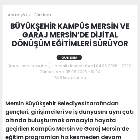
Anasayfa
Gündem
BÜYÜKŞEHİR KAMPÜS MERSİN VE
GARAJ MERSİN’DE DİJİTAL
DÖNÜŞÜM EĞİTİMLERİ SÜRÜYOR
GÜNDEM
(mersindesonhaber) - mersindesonhaber | 04.08.2026 - 22:12,
Güncelleme: 05.08.2026 - 10:04
1346 kez okundu.
Mersin Büyükşehir Belediyesi tarafından
gençleri, girişimcileri ve iş dünyasını aynı çatı
altında buluşturmak amacıyla hayata
geçirilen Kampüs Mersin ve Garaj Mersin’de
eğitim programları hız kesmeden devam