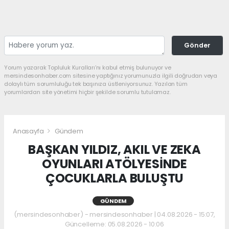
Gönder
Yorum yazarak Topluluk Kuralları’nı kabul etmiş bulunuyor ve
mersindesonhaber.com sitesine yaptığınız yorumunuzla ilgili doğrudan veya
dolaylı tüm sorumluluğu tek başınıza üstleniyorsunuz. Yazılan tüm
yorumlardan site yönetimi hiçbir şekilde sorumlu tutulamaz.
Anasayfa
Gündem
BAŞKAN YILDIZ, AKIL VE ZEKA
OYUNLARI ATÖLYESİNDE
ÇOCUKLARLA BULUŞTU
GÜNDEM
(mersindesonhaber) - mersindesonhaber | 04.08.2026 - 15:07,
Güncelleme: 05.08.2026 - 10:06