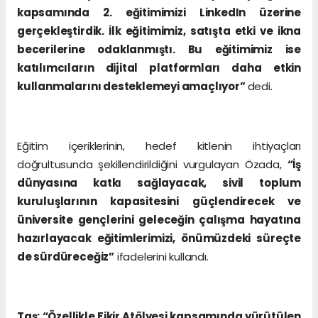
kapsamında 2. eğitimimizi LinkedIn üzerine
gerçekleştirdik. İlk eğitimimiz, satışta etki ve ikna
becerilerine odaklanmıştı. Bu eğitimimiz ise
katılımcıların dijital platformları daha etkin
kullanmalarını desteklemeyi amaçlıyor”
dedi.
Eğitim içeriklerinin, hedef kitlenin ihtiyaçları
doğrultusunda şekillendirildiğini vurgulayan Özada,
“İş
dünyasına katkı sağlayacak, sivil toplum
kuruluşlarının kapasitesini güçlendirecek ve
üniversite gençlerini geleceğin çalışma hayatına
hazırlayacak eğitimlerimizi, önümüzdeki süreçte
de sürdüreceğiz”
ifadelerini kullandı.
Taş: “Özellikle Fikir Atölyesi kapsamında yürütülen