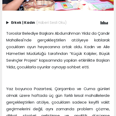
Erkek
|
Kadın
(Haberi Sesli Oku)
Toroslar Belediye Başkanı Abdurrahman Yıldız da Çandır
Mahallesi'nde gerçekleştirilen atölyeye katılarak
çocukların oyun heyecanına ortak oldu. Kadın ve Aile
Hizmetleri Müdürlüğü tarafından “Küçük Kalpler, Büyük
Sevinçler Projesi” kapsamında yapılan etkinlikte Başkan
Yıldız, çocuklarla oyunlar oynayıp sohbet etti.
Yaz boyunca Pazartesi, Çarşamba ve Cuma günleri
olmak üzere haftada üç gün farklı kırsal mahallelerde
gerçekleştirilen atölye, çocukların sadece keyifli vakit
geçirmelerini değil, aynı zamanda problem çözme,
dikkat, strateji geliştirme ve analitik düşünme