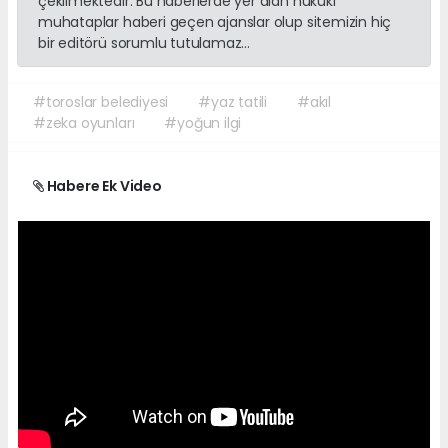
çekilmektedir. Bu haberlerde yer alan hukuki
muhataplar haberi geçen ajanslar olup sitemizin hiç
bir editörü sorumlu tutulamaz...
#toroslar belediyesi
#yaz tatili
#akıl
#zeka oyunları
#yoğun ilgi
Habere Ek Video