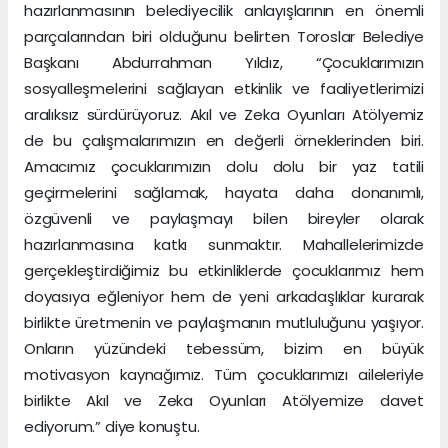
hazırlanmasının belediyecilik anlayışlarının en önemli
parçalarından biri olduğunu belirten Toroslar Belediye
Başkanı Abdurrahman Yıldız, “Çocuklarımızın
sosyalleşmelerini sağlayan etkinlik ve faaliyetlerimizi
aralıksız sürdürüyoruz. Akıl ve Zeka Oyunları Atölyemiz
de bu çalışmalarımızın en değerli örneklerinden biri.
Amacımız çocuklarımızın dolu dolu bir yaz tatili
geçirmelerini sağlamak, hayata daha donanımlı,
özgüvenli ve paylaşmayı bilen bireyler olarak
hazırlanmasına katkı sunmaktır. Mahallelerimizde
gerçekleştirdiğimiz bu etkinliklerde çocuklarımız hem
doyasıya eğleniyor hem de yeni arkadaşlıklar kurarak
birlikte üretmenin ve paylaşmanın mutluluğunu yaşıyor.
Onların yüzündeki tebessüm, bizim en büyük
motivasyon kaynağımız. Tüm çocuklarımızı aileleriyle
birlikte Akıl ve Zeka Oyunları Atölyemize davet
ediyorum.” diye konuştu.