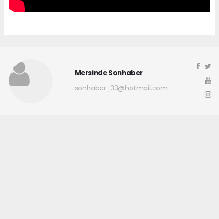
Mersinde Sonhaber
sonhaber_33@hotmail.com
Okuyucu Yorumları
(0)
Gönder
Yorum yazarak Topluluk Kuralları’nı kabul etmiş bulunuyor ve
mersindesonhaber.com sitesine yaptığınız yorumunuzla ilgili doğrudan veya
dolaylı tüm sorumluluğu tek başınıza üstleniyorsunuz. Yazılan tüm
yorumlardan site yönetimi hiçbir şekilde sorumlu tutulamaz.