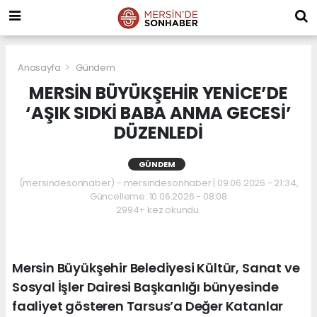
Anasayfa
Gündem
MERSİN BÜYÜKŞEHİR YENİCE’DE
‘AŞIK SIDKİ BABA ANMA GECESİ’
DÜZENLEDİ
GÜNDEM
(mersindesonhaber) - mersindesonhaber | 09.06.2026 - 21:34,
Güncelleme: 10.06.2026 - 08:08
2994+ kez okundu.
Mersin Büyükşehir Belediyesi Kültür, Sanat ve
Sosyal İşler Dairesi Başkanlığı bünyesinde
faaliyet gösteren Tarsus’a Değer Katanlar