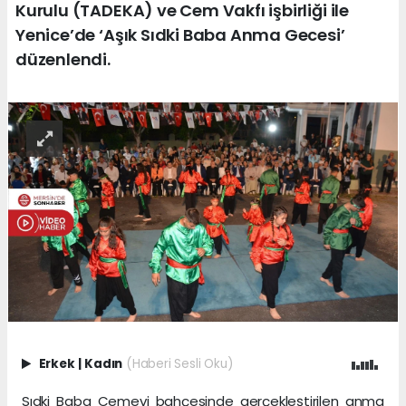
Kurulu (TADEKA) ve Cem Vakfı işbirliği ile
Yenice’de ‘Aşık Sıdki Baba Anma Gecesi’
düzenlendi.
Erkek
|
Kadın
(Haberi Sesli Oku)
Sıdki Baba Cemevi bahçesinde gerçekleştirilen anma