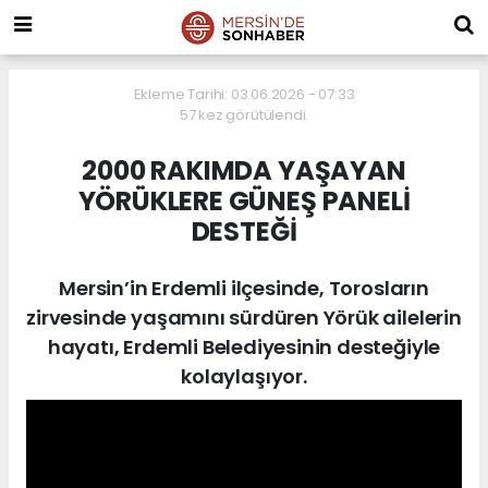
Ekleme Tarihi: 03.06.2026 - 07:33
57 kez görütülendi.
2000 RAKIMDA YAŞAYAN
YÖRÜKLERE GÜNEŞ PANELİ
DESTEĞİ
Mersin’in Erdemli ilçesinde, Torosların
zirvesinde yaşamını sürdüren Yörük ailelerin
hayatı, Erdemli Belediyesinin desteğiyle
kolaylaşıyor.