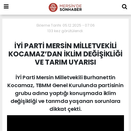
Ekleme Tarihi: 05.12.2025 - 07:06
133 kez görütülendi.
İYİ PARTİ MERSİN MİLLETVEKİLİ
KOCAMAZ’DAN İKLİM DEĞİŞİKLİĞİ
VE TARIM UYARISI
İYİ Parti Mersin Milletvekili Burhanettin
Kocamaz, TBMM Genel Kurulunda partisinin
grubu adına yaptığı konuşmada iklim
değişikliği ve tarımda yaşanan sorunlara
dikkat çekti.