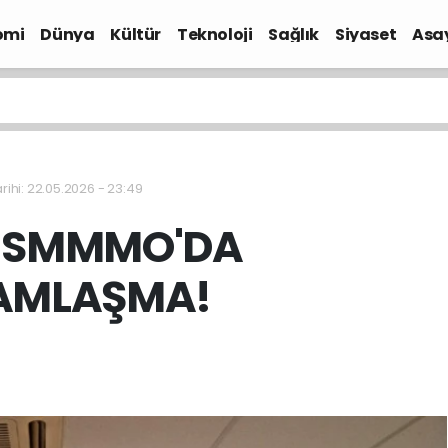
omi
Dünya
Kültür
Teknoloji
Sağlık
Siyaset
Asa
ihi: 22.05.2026 - 23:49
 SMMMO'DA
AMLAŞMA!