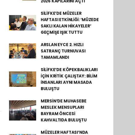
2026 KAPILARINI AÇTI
SİLİFKE’DE MÜZELER
HAFTASI ETKİNLİĞİ: ‘MÜZEDE
SAKLI KALAN HİKAYELER’
GEÇMİŞE IŞIK TUTTU
ARSLAN EYCE 2. HIZLI
SATRANÇ TURNUVASI
TAMAMLANDI
SİLİFKE’DE KÖPEKBALIKLARI
İÇİN KRİTİK ÇALIŞTAY: BİLİM
İNSANLARI AYNI MASADA
BULUŞTU
MERSİN’DE MUHASEBE
MESLEK MENSUPLARI
BAYRAM ÖNCESİ
KAHVALTIDA BULUŞTU
MÜZELER HAFTASI’NDA