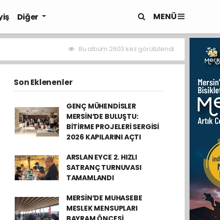
MENÜ
yiş
Diğer
Bu albüm 2603 kez görütülendi.
Son Eklenenler
GENÇ MÜHENDİSLER
MERSİN’DE BULUŞTU:
BİTİRME PROJELERİ SERGİSİ
2026 KAPILARINI AÇTI
ARSLAN EYCE 2. HIZLI
SATRANÇ TURNUVASI
TAMAMLANDI
MERSİN’DE MUHASEBE
MESLEK MENSUPLARI
BAYRAM ÖNCESİ