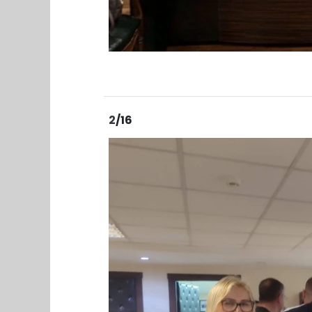
2
/16