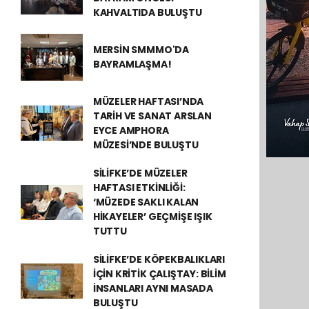
KAHVALTIDA BULUŞTU
MERSİN SMMMO'DA
BAYRAMLAŞMA!
MÜZELER HAFTASI’NDA
TARİH VE SANAT ARSLAN
EYCE AMPHORA
MÜZESİ’NDE BULUŞTU
SİLİFKE’DE MÜZELER
HAFTASI ETKİNLİĞİ:
‘MÜZEDE SAKLI KALAN
HİKAYELER’ GEÇMİŞE IŞIK
TUTTU
SİLİFKE’DE KÖPEKBALIKLARI
İÇİN KRİTİK ÇALIŞTAY: BİLİM
İNSANLARI AYNI MASADA
BULUŞTU