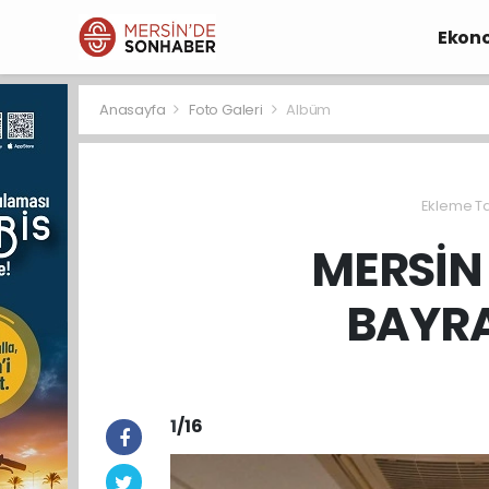
Ekon
Anasayfa
Foto Galeri
Albüm
Ekleme Tar
MERSİN
BAYR
1
/16