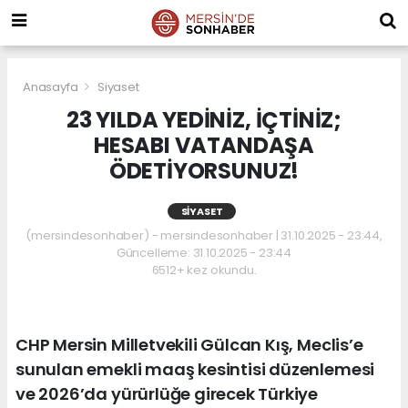
Anasayfa
Siyaset
23 YILDA YEDİNİZ, İÇTİNİZ;
HESABI VATANDAŞA
ÖDETİYORSUNUZ!
SIYASET
(mersindesonhaber) - mersindesonhaber | 31.10.2025 - 23:44,
Güncelleme: 31.10.2025 - 23:44
6512+ kez okundu.
CHP Mersin Milletvekili Gülcan Kış, Meclis’e
sunulan emekli maaş kesintisi düzenlemesi
ve 2026’da yürürlüğe girecek Türkiye