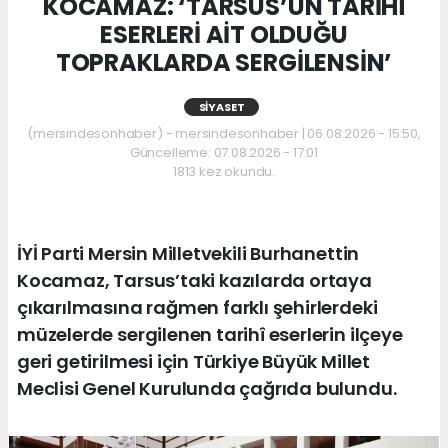
KOCAMAZ: ‘TARSUS’UN TARİHÎ
ESERLERİ AİT OLDUĞU
TOPRAKLARDA SERGİLENSİN’
SIYASET
(mersindesonhaber) - mersindesonhaber | 06.08.2026 - 15:50,
Güncelleme: 07.08.2026 - 17:01
1813 kez okundu.
İYİ Parti Mersin Milletvekili Burhanettin
Kocamaz, Tarsus’taki kazılarda ortaya
çıkarılmasına rağmen farklı şehirlerdeki
müzelerde sergilenen tarihî eserlerin ilçeye
geri getirilmesi için Türkiye Büyük Millet
Meclisi Genel Kurulunda çağrıda bulundu.