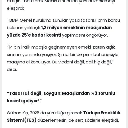
ettiğini” belirterek Meclis’e sunulan yeni düzenlemeyi
eleştirdi:
TBMM Genel Kurulu’na sunulan yasa tasarısı, prim borcu
bulunan yaklaşık
1,2 milyon emeklinin maaşından
yüzde 25’e kadar kesinti
yapılmasını öngörüyor.
“14 bin liralık maaşla geçinemeyen emekli zaten açlık
sınırının yarısında yaşıyor. Şimdi bir de prim bahanesiyle
maaşına el konuluyor. Bu vicdani değil, adil hiç değil,”
dedi.
“Tasarruf değil, soygun: Maaşlardan %3 zorunlu
kesinti geliyor!”
Gülcan Kış, 2026’da yürürlüğe girecek
Türkiye Emeklilik
Sistemi (TES)
düzenlemesini de sert sözlerle eleştirdi.