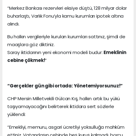
“Merkez Bankası rezervleri eksiye düştü, 128 milyar dolar
buharlaştı, Varlık Fonu’yla kamu kurumları ipotek altına
alındı.
Bu halkın vergileriyle kurulan kurumları sattınız, şimdi de
maaşlara göz diktiniz.
Saray iktidarının yeni ekonomi modeli budur:
Emeklinin
cebine çökmek!
”
“Gerçekler gün gibi ortada: Yönetemiyorsunuz!”
CHP Mersin Milletvekili Gülcan Kış, halkın artık bu yükü
taşıyamayacağını belirterek iktidara sert sözlerle
yüklendi:
“Emekliyi, memuru, asgari ücretliyi yoksulluğa mahkûm
ettiniz. Vatandaşın cebinde beş kuruş kalmadı, borcu