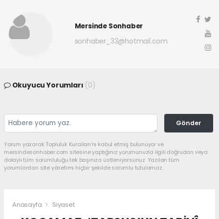
Mersinde Sonhaber
sonhaber_33@hotmail.com
Okuyucu Yorumları
(0)
Gönder
Yorum yazarak Topluluk Kuralları’nı kabul etmiş bulunuyor ve
mersindesonhaber.com sitesine yaptığınız yorumunuzla ilgili doğrudan veya
dolaylı tüm sorumluluğu tek başınıza üstleniyorsunuz. Yazılan tüm
yorumlardan site yönetimi hiçbir şekilde sorumlu tutulamaz.
Anasayfa
Siyaset