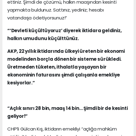
ettiniz. Şimdi de çözümü, halkın maaşından kesinti
yapmakta buldunuz. Sattınız, yediniz; hesabı
vatandaşa ödetiyorsunuz!”
“‘Devleti küçültüyoruz’ diyerek iktidara geldiniz,
halkın umudunu küçülttünüz.
AKP, 22 yıllık iktidarında ülkeyi üreten bir ekonomi
modelinden borçla dönen bir sisteme sürükledi.
Üretmeden tüketen, ithalatla yaşayan bir
ekonominin faturasını şimdi çalışanla emekliye
kesiyorlar.”
“Açlık sınırı 28 bin, maaş 14 bin… Şimdi bir de kesinti
geliyor!”
CHP’li Gülcan Kış, iktidarın emekliyi “açlığa mahkûm