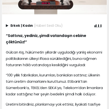
Erkek
|
Kadın
(Haberi Sesli Oku)
“Sattınız, yediniz, şimdi vatandaşın cebine
çöktünüz!”
Gülcan Kış, hükümetin yıllardır uyguladığı yanlış ekonomi
politikalarının ülkeyi iflasa sürüklediğini, buna rağmen
faturanın hâlâ vatandaşa kesildiğini vurguladı:
“100 yıllık fabrikaları, kurumları, bankaları sattınız; ülkenin
tüm üretim damarlarını kuruttunuz. Etibank’tan
Sümerbank’a, TEKEL’den SEKA’ya, Telekom’dan limanlara
kadar sattığınız her şeyin bedelini şimdi halk ödüyor.
Üretimi bitirdiniz, planlamayı yok ettiniz, liyakati tasfiye