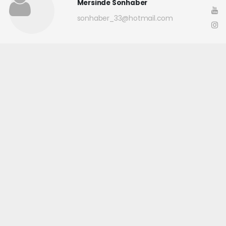
Mersinde Sonhaber
sonhaber_33@hotmail.com
Okuyucu Yorumları
(0)
Gönder
Yorum yazarak Topluluk Kuralları’nı kabul etmiş bulunuyor ve
mersindesonhaber.com sitesine yaptığınız yorumunuzla ilgili doğrudan veya
dolaylı tüm sorumluluğu tek başınıza üstleniyorsunuz. Yazılan tüm
yorumlardan site yönetimi hiçbir şekilde sorumlu tutulamaz.
haber paketi
haber scripti
haber yazılımı
Tüm hakları saklı tutulmaktadır.Copyright 2026©