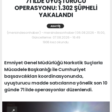
71 İLDE UYUŞTURUCU
OPERASYONU: 1.302 ŞÜPHELİ
YAKALANDI
ASAYIŞ
(mersindesonhaber) - mersindesonhaber | 06.08.2026 - 15:00,
Güncelleme: 07.08.2026 - 16:49
1906 kez okundu.
Emniyet Genel Müdürlüğü Narkotik Suçlarla
Mücadele Başkanlığı ile Cumhuriyet
başsavcılıkları koordinasyonunda,
uyuşturucu madde satıcılarına yönelik son 10
günde 71 ilde operasyonlar düzenlendi.