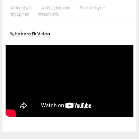
#emniyet
#uyuşturucu
#operasyon
#şüpheli
#narkotik
Habere Ek Video