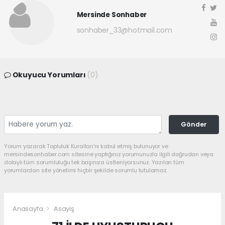
Mersinde Sonhaber
sonhaber_33@hotmail.com
Okuyucu Yorumları
(0)
Gönder
Yorum yazarak Topluluk Kuralları’nı kabul etmiş bulunuyor ve
mersindesonhaber.com sitesine yaptığınız yorumunuzla ilgili doğrudan veya
dolaylı tüm sorumluluğu tek başınıza üstleniyorsunuz. Yazılan tüm
yorumlardan site yönetimi hiçbir şekilde sorumlu tutulamaz.
Anasayfa
Asayiş