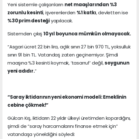
Yeni sistemle çalışanların
net maaşlarından %3
zorunlu kesinti
, işverenlerden
%1 katkı
, devletten ise
%30 prim desteği
yapılacak.
Sistemden çıkış
10 yıl boyunca mümkün olmayacak.
“Asgari ücret 22 bin lira, açlık sınırı 27 bin 970 TL, yoksulluk
sınırı 91 bin TL. Vatandaş zaten geçinemiyor. Şimdi
maaşına %3 kesinti koymak, ‘tasarruf’ değil,
soygunun
yeni adıdır.
”
“Saray iktidarının yeni ekonomi modeli: Emeklinin
cebine çökmek!”
Gülcan Kış, iktidarın 22 yıldır ülkeyi üretimden kopardığını,
şimdi de “saray harcamalarını finanse etmek için”
vatandaşa yöneldiğini söyledi: