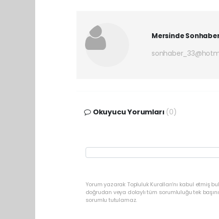
Mersinde Sonhabe
sonhaber_33@hotm
Okuyucu Yorumları
(0)
Yorum yazarak Topluluk Kuralları’nı kabul etmiş b
doğrudan veya dolaylı tüm sorumluluğu tek başınız
sorumlu tutulamaz.