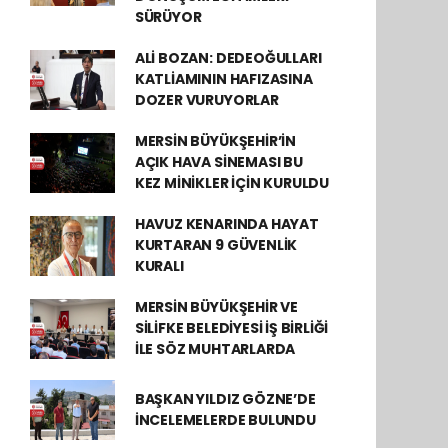
SÜRÜYOR
ALİ BOZAN: DEDEOĞULLARI
KATLİAMININ HAFIZASINA
DOZER VURUYORLAR
MERSİN BÜYÜKŞEHİR’İN
AÇIK HAVA SİNEMASI BU
KEZ MİNİKLER İÇİN KURULDU
HAVUZ KENARINDA HAYAT
KURTARAN 9 GÜVENLİK
KURALI
MERSİN BÜYÜKŞEHİR VE
SİLİFKE BELEDİYESİ İŞ BİRLİĞİ
İLE SÖZ MUHTARLARDA
BAŞKAN YILDIZ GÖZNE’DE
İNCELEMELERDE BULUNDU