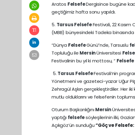
Aratos
Felsefe
Dergisince bugüne kada
geçtiğimiz hafta sonu yapıldı.
5.
Tarsus
Felsefe
Festivali, 22 Kasım
(MBB) bünyesindeki Tadeka binasında ge
“Dünya
Felsefe
Günü”nde, Tarsuslu
fe
Topluluğu ile
Mersin
Üniversitesi
Fels
Festivalinin bu yıl ki mottosu, “
Felsef
5.
Tarsus
Felsefe
Festivali’nin progr
Yönetmeni ve gazeteci-yazar Uğur Pişman
Zehragül Aşkın gerçekleştirdiler. Her i
mutlu olduklarını ve felsefenin toplumsal
Oturum Başkanlığını
Mersin
Üniversite
yaptığı
felsefe
söyleşilerinin ilki, Gazi
Açıkgöz’ün sunduğu
“Göç ve Felsefe: 