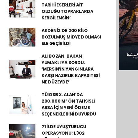
TARİHÎ ESERLERİ AİT
OLDUĞU TOPRAKLARDA
SERGİLENSİN’
AKDENİZ’DE 200 KİLO
BOZULMUŞ MİDYE DOLMASI
ELE GEÇİRİLDİ
ALİ BOZAN, BAKAN
YUMAKLI’YA SORDU:
‘MERSİN’İN YANGINLARA
KARŞI HAZIRLIK KAPASİTESİ
NE DÜZEYDE’
TÜİOSB 3. ALAN’DA
200.000 M² ÖN TAHSİSLİ
ARSA İÇİN YENİ ÖDEME
SEÇENEKLERİNİ DUYURDU
71 İLDE UYUŞTURUCU
OPERASYONU: 1.302