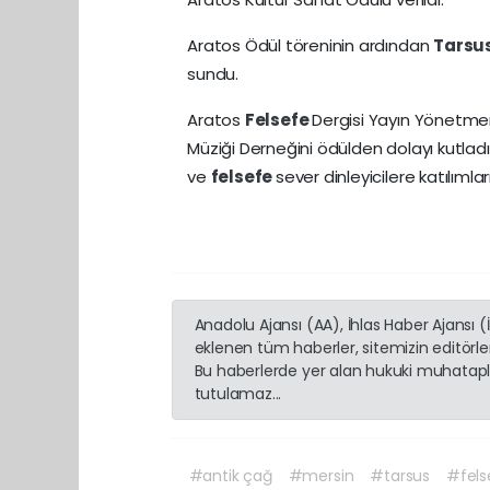
Aratos Ödül töreninin ardından
Tarsu
sundu.
Aratos
Felsefe
Dergisi Yayın Yönetme
Müziği Derneğini ödülden dolayı kutladı
ve
felsefe
sever dinleyicilere katılımlar
Anadolu Ajansı (AA), İhlas Haber Ajansı 
eklenen tüm haberler, sitemizin editörl
Bu haberlerde yer alan hukuki muhatapla
tutulamaz...
#antik çağ
#mersin
#tarsus
#fels