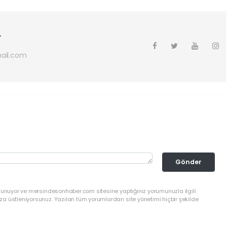
r
ail.com
Gönder
ulunuyor ve mersindesonhaber.com sitesine yaptığınız yorumunuzla ilgili
a üstleniyorsunuz. Yazılan tüm yorumlardan site yönetimi hiçbir şekilde