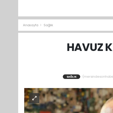
Anasayfa
Sağlık
HAVUZ K
(mersindesonhaber)
SAĞLIK