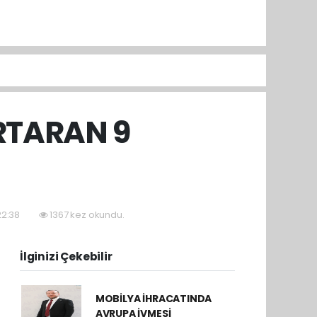
RTARAN 9
22:38
1367 kez okundu.
İlginizi Çekebilir
MOBİLYA İHRACATINDA
AVRUPA İVMESİ