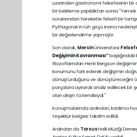
üzerinden gastronomi felsefesinin bir 
bir belirleme yapıldıktan sonra "Yemek 
sorularından hareketle felsefi bir tart
Pythagoras'ın ruh göçü inancı nedeniyl
bir değerlendirme yapmıştır.
Son olarak,
Mersin
Üniversitesi
Felsef
Değişimin Kavranması”
başlığındaki
filozoflarından Henri Bergson değişim
konumunu fark ederek değişimin doğru a
dönüştürdüğünü ve dönüştüreceğini ön
parçalara ayırarak analiz edilecek bir 
olan akışın ta kendisiydi."
Konuşmalarında ardından, katılımcı hoca
teşekkür belgesi takdim edildi.
Ardından da
Tarsus
Halk Müziği Derne
Aratos Kültür Sanat Ödülü verildi.