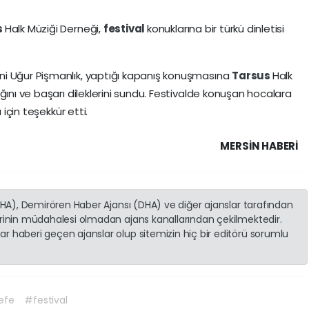
s
Halk Müziği Derneği,
festival
konuklarına bir türkü dinletisi
ni Uğur Pişmanlık, yaptığı kapanış konuşmasına
Tarsus
Halk
ğını ve başarı dileklerini sundu. Festivalde konuşan hocalara
ı için teşekkür etti.
MERSIN HABERİ
(İHA), Demirören Haber Ajansı (DHA) ve diğer ajanslar tarafından
erinin müdahalesi olmadan ajans kanallarından çekilmektedir.
r haberi geçen ajanslar olup sitemizin hiç bir editörü sorumlu
efe
#festival