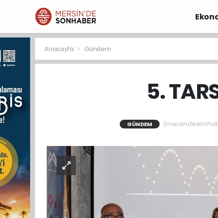
Ekon
Anasayfa
Gündem
5. TAR
(mersindesonhaber
GÜNDEM