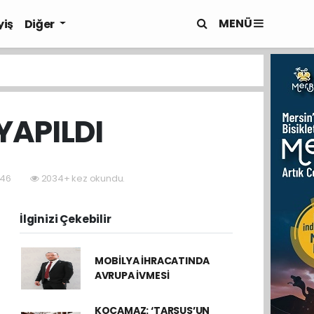
MENÜ
yiş
Diğer
YAPILDI
:46
2034+ kez okundu.
İlginizi Çekebilir
MOBİLYA İHRACATINDA
AVRUPA İVMESİ
KOCAMAZ: ‘TARSUS’UN