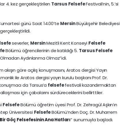
r 4. kez gerçekleştirilen
Tarsus
Felsefe
Festivali’nin, 5.’si
 Cumartesi günü Saat 14.00’te
Mersin
Büyükşehir Belediyesi
rçekleştirildi.
lsefe
severler,
Mersin
Mezitli Kent Konseyi
Felsefe
efe
Bölümü öğrencilerinin de katıldığı 5.
Tarsus
Felsefe
e
Olmadan Aydınlanma Olmaz”idi.
am akışın göre açılış konuşmasını, Aratos dergisi Yayın
lık ile Aratos dergisi yayın kurulu başkanı Prof. Dr.
ki konuşmacı da Tarsus’a
felsefe
festivali kazandırmaktan
laşması için çabalarını sürdüreceklerini bellirttiler.
si
Felsefe
Bölümü öğretim üyesi Prof. Dr. Zehragül Aşkın’ın
antep Üniversitesi
Felsefe
Bölümü’nden Doç. Dr. Muharrem
Bir Göç Felsefesinin Ana Hatları
” sunumuyla başladı.