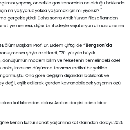
açılımını yapmış, öncelikle gastronominin ne olduğu hakkında
için mi yaşıyoruz yoksa yaşamak için mi yiyoruz? "
ışma gerçekleştirdi. Daha sonra Antik Yunan filozoflarından
e et yememesi, diğer bir ifadeyle vejateryan olması üzerine
e
Bölüm Başkanı Prof. Dr. Erdem Çiftçi de
“Bergson’da
 konuşmasını şöyle özetlerdi,
“
20. yüzyılın büyük
in, dönüşümün modern bilim ve felsefenin temelindeki özel
nlaşılmasının düşünme tarzımızı radikal bir şekilde
görmüştü. Ona göre değişim dışarıdan bakılarak ve
şey değil, eşlik edilerek içerden kavranabilecek yaşamın özü
lara katkılarından dolayı Aratos dergisi adına birer
ği’ne kentin kültür sanat yaşamına katkılarından dolayı, 2025