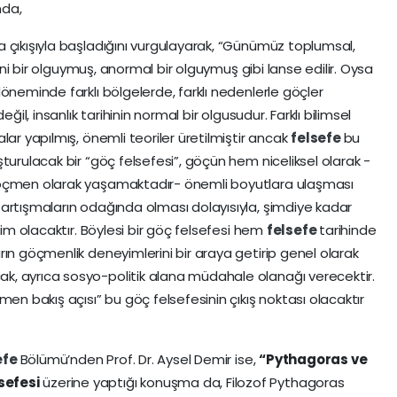
nda,
 çıkışıyla başladığını vurgulayarak, “Günümüz toplumsal,
yeni bir olguymuş, anormal bir olguymuş gibi lanse edilir. Oysa
öneminde farklı bölgelerde, farklı nedenlerle göçler
ğil, insanlık tarihinin normal bir olgusudur. Farklı bilimsel
lar yapılmış, önemli teoriler üretilmiştir ancak
felsefe
bu
turulacak bir “göç felsefesi”, göçün hem niceliksel olarak -
göçmen olarak yaşamaktadır- önemli boyutlara ulaşması
artışmaların odağında olması dolayısıyla, şimdiye kadar
lim olacaktır. Böylesi bir göç felsefesi hem
felsefe
tarihinde
ın göçmenlik deneyimlerini bir araya getirip genel olarak
, ayrıca sosyo-politik alana müdahale olanağı verecektir.
 bakış açısı” bu göç felsefesinin çıkış noktası olacaktır
efe
Bölümü’nden Prof. Dr. Aysel Demir ise,
“Pythagoras ve
sefesi
üzerine yaptığı konuşma da, Filozof Pythagoras