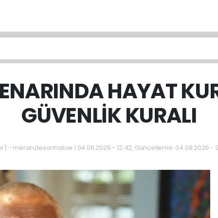
ENARINDA HAYAT KU
GÜVENLİK KURALI
 - mersindesonhaber | 04.08.2026 - 12:42, Güncelleme: 04.08.2026 - 