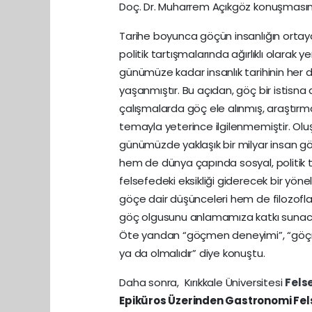
Doç. Dr. Muharrem Açıkgöz konuşması
Tarihe boyunca göçün insanlığın ortaya
politik tartışmalarında ağırlıklı olarak 
günümüze kadar insanlık tarihinin her d
yaşanmıştır. Bu açıdan, göç bir istisna de
çalışmalarda göç ele alınmış, araştırma
temayla yeterince ilgilenmemiştir. Oluş
günümüzde yaklaşık bir milyar insan 
hem de dünya çapında sosyal, politik t
felsefedeki eksikliği giderecek bir yöne
göçe dair düşünceleri hem de filozoflar
göç olgusunu anlamamıza katkı sunacak
Öte yandan “göçmen deneyimi”, “göçmen
ya da olmalıdır” diye konuştu.
Daha sonra, Kırıkkale Üniversitesi
Fels
Epiküros Üzerinden Gastronomi Fel