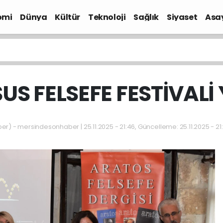
omi
Dünya
Kültür
Teknoloji
Sağlık
Siyaset
Asa
SUS FELSEFE FESTİVALİ 
) - mersindesonhaber | 25.11.2025 - 21:46, Güncelleme: 25.11.2025 - 21