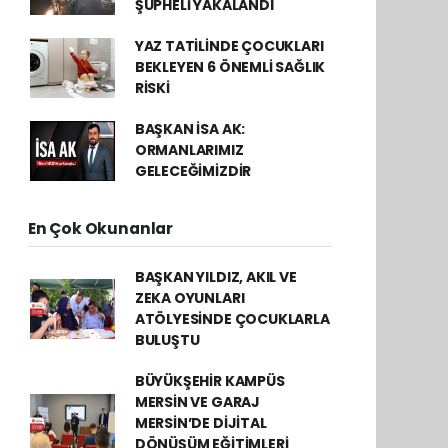
ŞÜPHELİ YAKALANDI
YAZ TATİLİNDE ÇOCUKLARI
BEKLEYEN 6 ÖNEMLİ SAĞLIK
RİSKİ
BAŞKAN İSA AK:
ORMANLARIMIZ
GELECEĞİMİZDİR
En Çok Okunanlar
BAŞKAN YILDIZ, AKIL VE
ZEKA OYUNLARI
ATÖLYESİNDE ÇOCUKLARLA
BULUŞTU
BÜYÜKŞEHİR KAMPÜS
MERSİN VE GARAJ
MERSİN’DE DİJİTAL
DÖNÜŞÜM EĞİTİMLERİ