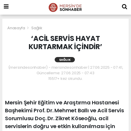
Anasayfa
Sağlık
‘ACİL SERVİS HAYAT
KURTARMAK İÇİNDİR’
SAĞLIK
(mersindesonhaber) - mersindesonhaber | 27.06.2025 - 07:41,
Güncelleme: 27.06.2025 - 07:43
15517+ kez okundu.
Mersin Şehir Eğitim ve Araştırma Hastanesi
Başhekimi Prof. Dr. Mehmet Ballı ve Acil Servis
Sorumlusu Doç. Dr. Zikret Köseoğlu, acil
servislerin doğru ve etkin kullanılması için