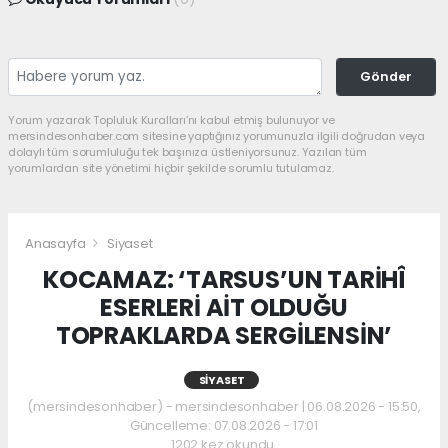
Gönder
Yorum yazarak Topluluk Kuralları’nı kabul etmiş bulunuyor ve
mersindesonhaber.com sitesine yaptığınız yorumunuzla ilgili doğrudan veya
dolaylı tüm sorumluluğu tek başınıza üstleniyorsunuz. Yazılan tüm
yorumlardan site yönetimi hiçbir şekilde sorumlu tutulamaz.
Anasayfa
Siyaset
KOCAMAZ: ‘TARSUS’UN TARİHÎ
ESERLERİ AİT OLDUĞU
TOPRAKLARDA SERGİLENSİN’
SIYASET
(mersindesonhaber) - mersindesonhaber | 06.08.2026 - 15:50,
Güncelleme: 07.08.2026 - 17:01
1202 kez okundu.