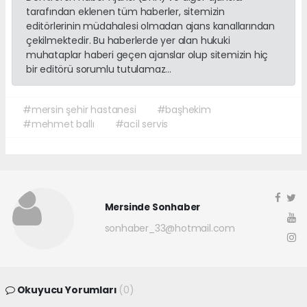
tarafından eklenen tüm haberler, sitemizin
editörlerinin müdahalesi olmadan ajans kanallarından
çekilmektedir. Bu haberlerde yer alan hukuki
muhataplar haberi geçen ajanslar olup sitemizin hiç
bir editörü sorumlu tutulamaz...
#mersin şehir hastanesi
#başhekim
#mehmet ballı
#acil servis
Mersinde Sonhaber
sonhaber_33@hotmail.com
Okuyucu Yorumları
(0)