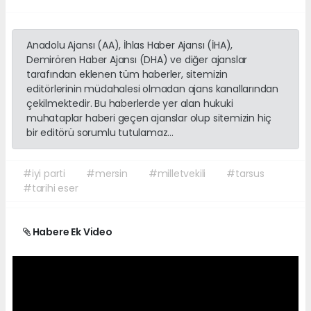
Anadolu Ajansı (AA), İhlas Haber Ajansı (İHA),
Demirören Haber Ajansı (DHA) ve diğer ajanslar
tarafından eklenen tüm haberler, sitemizin
editörlerinin müdahalesi olmadan ajans kanallarından
çekilmektedir. Bu haberlerde yer alan hukuki
muhataplar haberi geçen ajanslar olup sitemizin hiç
bir editörü sorumlu tutulamaz...
#iyi parti
#mersin
#milletvekili
#tarsus
#tarihi eser
Habere Ek Video