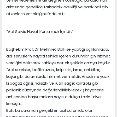
temel nedenlerine de değinen Köseoğlu, bu durumun
arkasında genellikle farkındalık eksikliği ve panik hali gibi
etkenlerin yer aldığını ifade etti.
“Acil Servis Hayat Kurtarmak İçindir.”
Başhekim Prof. Dr. Mehmet Ballı ise yaptığı açıklamada,
acil servislerin hayati tehlike içeren durumlar için hizmet
verdiğini belirterek tabloyu net bir şekilde ortaya koydu:
“Acil servisler, trafik kazası, kalp krizi, inme, ani bilinç
kaybı gibi durumlarda hizmet vermelidir. Ancak ne yazık
ki boğaz ağrısı, halsizlik ve rutin sağlık kontrolü gibi
poliklinik düzeyinde değerlendirilebilecek şikâyetlerle
acil servise başvuranların sayısı oldukça fazla” diye
konuştu.
Ballı, bu durumun gerçekten acil durumda olan