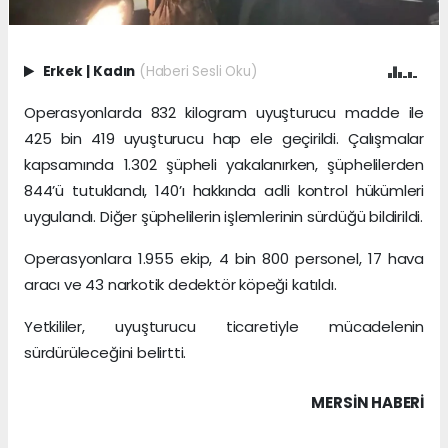
Erkek
|
Kadın
(Haberi Sesli Oku)
Operasyonlarda 832 kilogram uyuşturucu madde ile
425 bin 419 uyuşturucu hap ele geçirildi. Çalışmalar
kapsamında 1.302 şüpheli yakalanırken, şüphelilerden
844’ü tutuklandı, 140’ı hakkında adli kontrol hükümleri
uygulandı. Diğer şüphelilerin işlemlerinin sürdüğü bildirildi.
Operasyonlara 1.955 ekip, 4 bin 800 personel, 17 hava
aracı ve 43 narkotik dedektör köpeği katıldı.
Yetkililer, uyuşturucu ticaretiyle mücadelenin
sürdürüleceğini belirtti.
MERSIN HABERİ