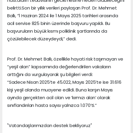
hastaların tedavisinin gecikmesine neden olabileceğini
belirtti.Son bir yıllık verileri paylaşan Prof. Dr. Mehmet
Ballı, “1 Haziran 2024 ile 1 Mayıs 2025 tarihleri arasında
acil servise 825 binin üzerinde başvuru yapıldı. Bu
başvuruların büyük kısmı poliklinik şartlarında da
çözülebilecek düzeydeydi,” dedi.
Prof. Dr. Mehmet Ballı, özellikle hayati risk taşımayan ve
“yeşil alan” kapsamında değerlendirilen vakaların
arttığını da vurgulayarak şu bilgileri verdi:
“Sadece Nisan 2025’te 45.022, Mayıs 2025’te ise 31.616
kişi yeşil alanda muayene edildi. Buna karşın Mayıs
ayında gerçekten acil olan ve ‘kırmızı alan’ olarak
sınıflandırılan hasta sayısı yalnızca 1.070’ti.”
"Vatandaşlarımızdan destek bekliyoruz"