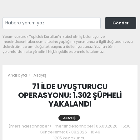
Gönder
Yorum yazarak Topluluk Kuralları’nı kabul etmiş bulunuyor ve
mersindesonhaber.com sitesine yaptığınız yorumunuzla ilgili doğrudan veya
dolaylı tüm sorumluluğu tek başınıza üstleniyorsunuz. Yazılan tüm
yorumlardan site yönetimi hiçbir şekilde sorumlu tutulamaz.
Anasayfa
Asayiş
71 İLDE UYUŞTURUCU
OPERASYONU: 1.302 ŞÜPHELİ
YAKALANDI
ASAYIŞ
(mersindesonhaber) - mersindesonhaber | 06.08.2026 - 15:00,
Güncelleme: 07.08.2026 - 16:49
1285 kez okundu.