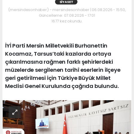
SIYASET
(mersindesonhaber) - mersindesonhaber | 06.08.2026 - 15:50,
Güncelleme: 07.08.2026 - 17:01
1677 kez okundu.
İYİ Parti Mersin Milletvekili Burhanettin
Kocamaz, Tarsus’taki kazılarda ortaya
çıkarılmasına rağmen farklı şehirlerdeki
müzelerde sergilenen tarihî eserlerin ilçeye
geri getirilmesi için Türkiye Büyük Millet
Meclisi Genel Kurulunda çağrıda bulundu.