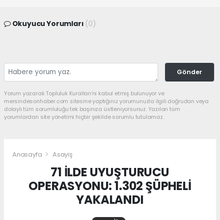
Okuyucu Yorumları
(0)
Gönder
Yorum yazarak Topluluk Kuralları’nı kabul etmiş bulunuyor ve
mersindesonhaber.com sitesine yaptığınız yorumunuzla ilgili doğrudan veya
dolaylı tüm sorumluluğu tek başınıza üstleniyorsunuz. Yazılan tüm
yorumlardan site yönetimi hiçbir şekilde sorumlu tutulamaz.
Anasayfa
Asayiş
71 İLDE UYUŞTURUCU
OPERASYONU: 1.302 ŞÜPHELİ
YAKALANDI