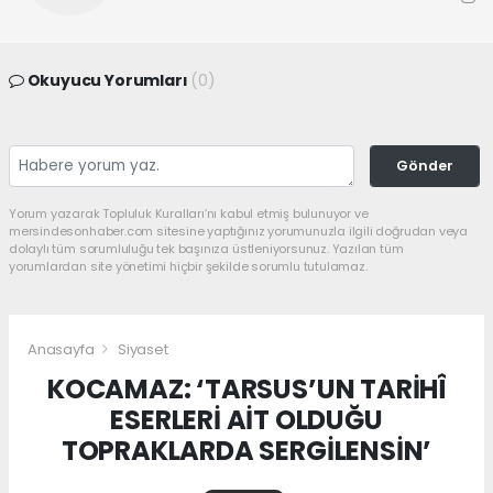
Okuyucu Yorumları
(0)
Gönder
Yorum yazarak Topluluk Kuralları’nı kabul etmiş bulunuyor ve
mersindesonhaber.com sitesine yaptığınız yorumunuzla ilgili doğrudan veya
dolaylı tüm sorumluluğu tek başınıza üstleniyorsunuz. Yazılan tüm
yorumlardan site yönetimi hiçbir şekilde sorumlu tutulamaz.
Anasayfa
Siyaset
KOCAMAZ: ‘TARSUS’UN TARİHÎ
ESERLERİ AİT OLDUĞU
TOPRAKLARDA SERGİLENSİN’