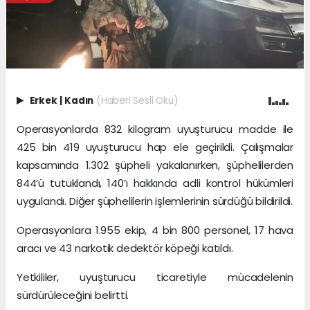
Erkek
|
Kadın
(Haberi Sesli Oku)
Operasyonlarda 832 kilogram uyuşturucu madde ile
425 bin 419 uyuşturucu hap ele geçirildi. Çalışmalar
kapsamında 1.302 şüpheli yakalanırken, şüphelilerden
844’ü tutuklandı, 140’ı hakkında adli kontrol hükümleri
uygulandı. Diğer şüphelilerin işlemlerinin sürdüğü bildirildi.
Operasyonlara 1.955 ekip, 4 bin 800 personel, 17 hava
aracı ve 43 narkotik dedektör köpeği katıldı.
Yetkililer, uyuşturucu ticaretiyle mücadelenin
sürdürüleceğini belirtti.