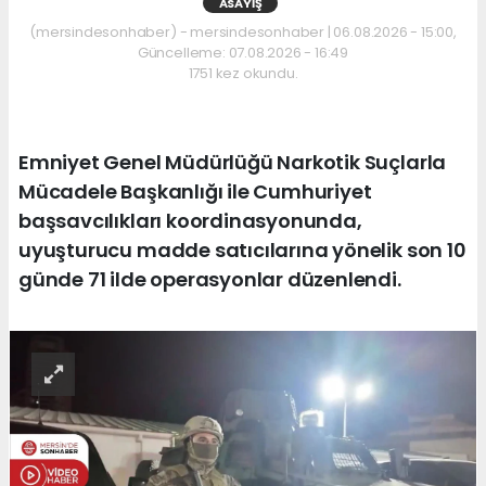
ASAYIŞ
(mersindesonhaber) - mersindesonhaber | 06.08.2026 - 15:00,
Güncelleme: 07.08.2026 - 16:49
1751 kez okundu.
Emniyet Genel Müdürlüğü Narkotik Suçlarla
Mücadele Başkanlığı ile Cumhuriyet
başsavcılıkları koordinasyonunda,
uyuşturucu madde satıcılarına yönelik son 10
günde 71 ilde operasyonlar düzenlendi.