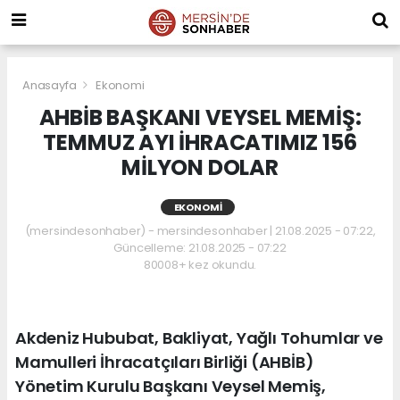
Anasayfa
Ekonomi
AHBİB BAŞKANI VEYSEL MEMİŞ:
TEMMUZ AYI İHRACATIMIZ 156
MİLYON DOLAR
EKONOMI
(mersindesonhaber) - mersindesonhaber | 21.08.2025 - 07:22,
Güncelleme: 21.08.2025 - 07:22
80008+ kez okundu.
Akdeniz Hububat, Bakliyat, Yağlı Tohumlar ve
Mamulleri İhracatçıları Birliği (AHBİB)
Yönetim Kurulu Başkanı Veysel Memiş,