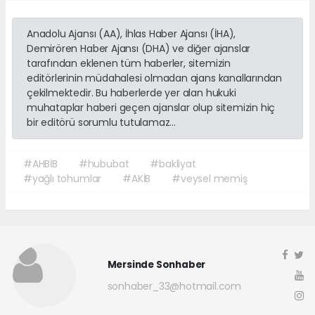
Anadolu Ajansı (AA), İhlas Haber Ajansı (İHA),
Demirören Haber Ajansı (DHA) ve diğer ajanslar
tarafından eklenen tüm haberler, sitemizin
editörlerinin müdahalesi olmadan ajans kanallarından
çekilmektedir. Bu haberlerde yer alan hukuki
muhataplar haberi geçen ajanslar olup sitemizin hiç
bir editörü sorumlu tutulamaz...
#AHBİB
#hububat
#bakliyat
#yağlı tohumlar
#AKİB
#veysel memiş
Mersinde Sonhaber
sonhaber_33@hotmail.com