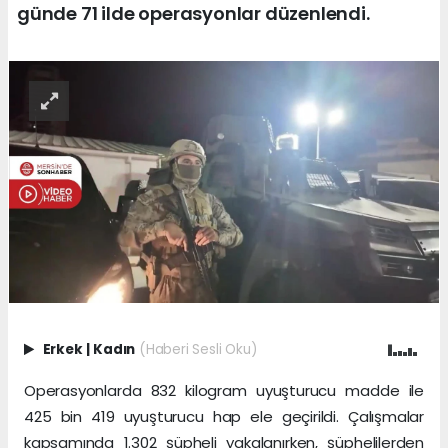
günde 71 ilde operasyonlar düzenlendi.
Erkek
|
Kadın
(Haberi Sesli Oku)
Operasyonlarda 832 kilogram uyuşturucu madde ile
425 bin 419 uyuşturucu hap ele geçirildi. Çalışmalar
kapsamında 1.302 şüpheli yakalanırken, şüphelilerden