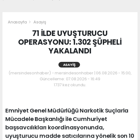
Anasayfa
Asayiş
71 İLDE UYUŞTURUCU
OPERASYONU: 1.302 ŞÜPHELİ
YAKALANDI
ASAYIŞ
(mersindesonhaber) - mersindesonhaber | 06.08.2026 - 15:00,
Güncelleme: 07.08.2026 - 16:49
1737 kez okundu.
Emniyet Genel Müdürlüğü Narkotik Suçlarla
Mücadele Başkanlığı ile Cumhuriyet
başsavcılıkları koordinasyonunda,
uyuşturucu madde satıcılarına yönelik son 10