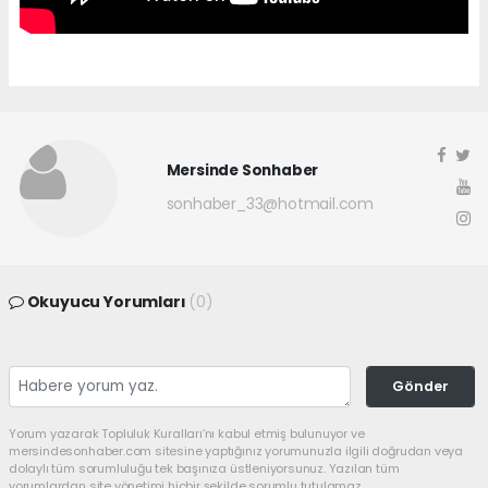
Mersinde Sonhaber
sonhaber_33@hotmail.com
Okuyucu Yorumları
(0)
Gönder
Yorum yazarak Topluluk Kuralları’nı kabul etmiş bulunuyor ve
mersindesonhaber.com sitesine yaptığınız yorumunuzla ilgili doğrudan veya
dolaylı tüm sorumluluğu tek başınıza üstleniyorsunuz. Yazılan tüm
yorumlardan site yönetimi hiçbir şekilde sorumlu tutulamaz.