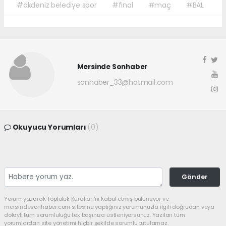
#akdeniz belediye spor
#final
#maç
#BAL
Mersinde Sonhaber
sonhaber_33@hotmail.com
Okuyucu Yorumları
(0)
Gönder
Yorum yazarak Topluluk Kuralları’nı kabul etmiş bulunuyor ve
mersindesonhaber.com sitesine yaptığınız yorumunuzla ilgili doğrudan veya
dolaylı tüm sorumluluğu tek başınıza üstleniyorsunuz. Yazılan tüm
yorumlardan site yönetimi hiçbir şekilde sorumlu tutulamaz.