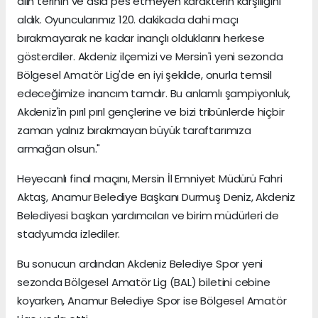
alın terinin ve asla pes etmeyen karakterin karşılığını
aldık. Oyuncularımız 120. dakikada dahi maçı
bırakmayarak ne kadar inançlı olduklarını herkese
gösterdiler. Akdeniz ilçemizi ve Mersin'i yeni sezonda
Bölgesel Amatör Lig'de en iyi şekilde, onurla temsil
edeceğimize inancım tamdır. Bu anlamlı şampiyonluk,
Akdeniz'in pırıl pırıl gençlerine ve bizi tribünlerde hiçbir
zaman yalnız bırakmayan büyük taraftarımıza
armağan olsun."
Heyecanlı final maçını, Mersin İl Emniyet Müdürü Fahri
Aktaş, Anamur Belediye Başkanı Durmuş Deniz, Akdeniz
Belediyesi başkan yardımcıları ve birim müdürleri de
stadyumda izlediler.
Bu sonucun ardından Akdeniz Belediye Spor yeni
sezonda Bölgesel Amatör Lig (BAL) biletini cebine
koyarken, Anamur Belediye Spor ise Bölgesel Amatör