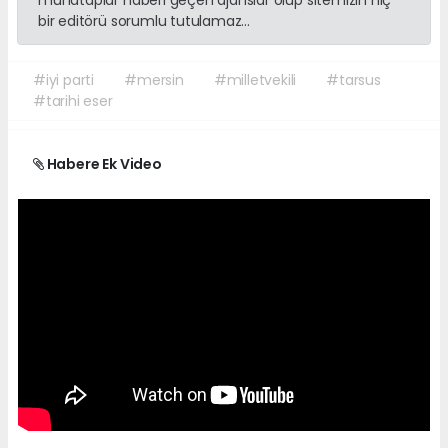
muhataplar haberi geçen ajanslar olup sitemizin hiç
bir editörü sorumlu tutulamaz...
#iyi parti
#mersin
#milletvekili
#tarsus
#tarihi eser
Habere Ek Video