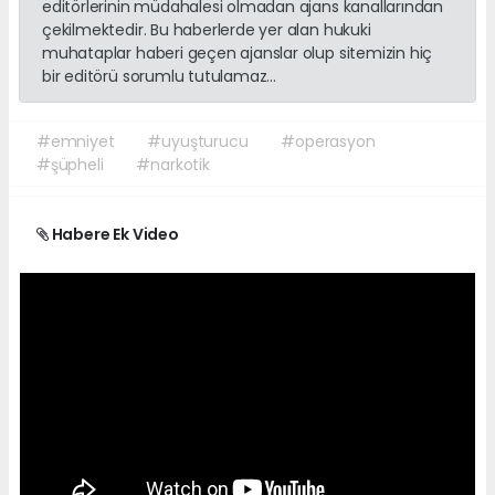
editörlerinin müdahalesi olmadan ajans kanallarından
çekilmektedir. Bu haberlerde yer alan hukuki
muhataplar haberi geçen ajanslar olup sitemizin hiç
bir editörü sorumlu tutulamaz...
#emniyet
#uyuşturucu
#operasyon
#şüpheli
#narkotik
Habere Ek Video