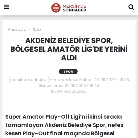
Anasayfa
Spor
AKDENİZ BELEDİYE SPOR,
BÖLGESEL AMATÖR LİG'DE YERİNİ
ALDI
SPOR
(mersindesonhaber) - mersindesonhaber | 24.05.2026 - 16:45,
Güncelleme: 24.05.2026 - 16:45
8570+ kez okundu.
Süper Amatör Play-Off Ligi’ni ikinci sırada
tamamlayan Akdeniz Belediye Spor, nefes
kesen Play-Out final maçında Bölgesel