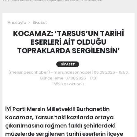
Anasayfa
Siyaset
KOCAMAZ: ‘TARSUS’UN TARİHÎ
ESERLERİ AİT OLDUĞU
TOPRAKLARDA SERGİLENSİN’
SIYASET
(mersindesonhaber) - mersindesonhaber | 06.08.2026 - 15:50,
Güncelleme: 07.08.2026 - 17:01
1652 kez okundu.
İYİ Parti Mersin Milletvekili Burhanettin
Kocamaz, Tarsus’taki kazılarda ortaya
çıkarılmasına rağmen farklı şehirlerdeki
müzelerde sergilenen tarihî eserlerin ilçeye