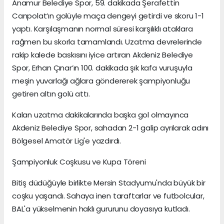
Anamur Belediye Spor, 59. dakikada Şerafettin
Canpolat’ın golüyle maça dengeyi getirdi ve skoru 1-1
yaptı. Karşılaşmanın normal süresi karşılıklı ataklara
rağmen bu skorla tamamlandı. Uzatma devrelerinde
rakip kalede baskısını iyice artıran Akdeniz Belediye
Spor, Erhan Çınar’ın 100. dakikada şık kafa vuruşuyla
meşin yuvarlağı ağlara göndererek şampiyonluğu
getiren altın golü attı.
Kalan uzatma dakikalarında başka gol olmayınca
Akdeniz Belediye Spor, sahadan 2-1 galip ayrılarak adını
Bölgesel Amatör Lig'e yazdırdı.
Şampiyonluk Coşkusu ve Kupa Töreni
Bitiş düdüğüyle birlikte Mersin Stadyumu'nda büyük bir
coşku yaşandı. Sahaya inen taraftarlar ve futbolcular,
BAL'a yükselmenin haklı gururunu doyasıya kutladı.