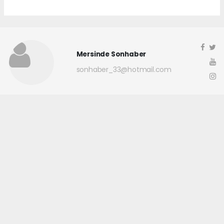
Mersinde Sonhaber
sonhaber_33@hotmail.com
Okuyucu Yorumları
(0)
Gönder
Yorum yazarak Topluluk Kuralları’nı kabul etmiş bulunuyor ve
mersindesonhaber.com sitesine yaptığınız yorumunuzla ilgili doğrudan veya
dolaylı tüm sorumluluğu tek başınıza üstleniyorsunuz. Yazılan tüm
yorumlardan site yönetimi hiçbir şekilde sorumlu tutulamaz.