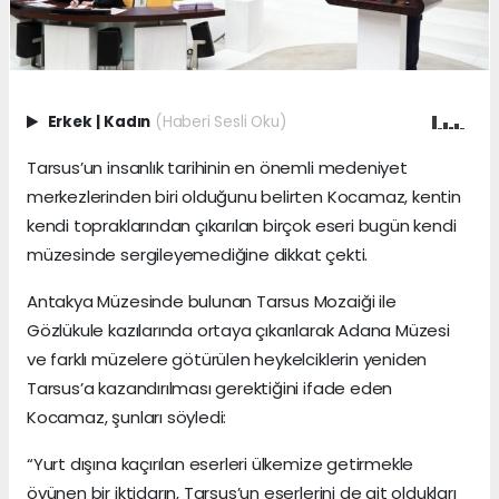
Erkek
|
Kadın
(Haberi Sesli Oku)
Tarsus’un insanlık tarihinin en önemli medeniyet
merkezlerinden biri olduğunu belirten Kocamaz, kentin
kendi topraklarından çıkarılan birçok eseri bugün kendi
müzesinde sergileyemediğine dikkat çekti.
Antakya Müzesinde bulunan Tarsus Mozaiği ile
Gözlükule kazılarında ortaya çıkarılarak Adana Müzesi
ve farklı müzelere götürülen heykelciklerin yeniden
Tarsus’a kazandırılması gerektiğini ifade eden
Kocamaz, şunları söyledi:
“Yurt dışına kaçırılan eserleri ülkemize getirmekle
övünen bir iktidarın, Tarsus’un eserlerini de ait oldukları