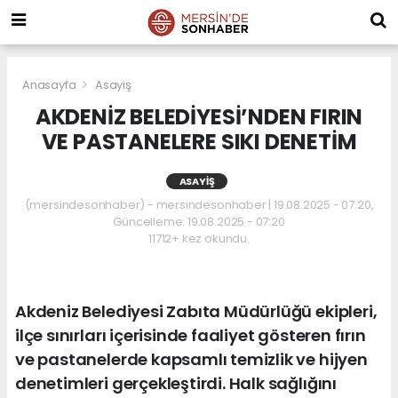
Anasayfa
Asayiş
AKDENİZ BELEDİYESİ’NDEN FIRIN
VE PASTANELERE SIKI DENETİM
ASAYIŞ
(mersindesonhaber) - mersindesonhaber | 19.08.2025 - 07:20,
Güncelleme: 19.08.2025 - 07:20
11712+ kez okundu.
Akdeniz Belediyesi Zabıta Müdürlüğü ekipleri,
ilçe sınırları içerisinde faaliyet gösteren fırın
ve pastanelerde kapsamlı temizlik ve hijyen
denetimleri gerçekleştirdi. Halk sağlığını