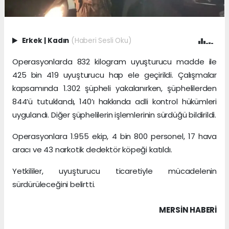
Erkek
|
Kadın
(Haberi Sesli Oku)
Operasyonlarda 832 kilogram uyuşturucu madde ile
425 bin 419 uyuşturucu hap ele geçirildi. Çalışmalar
kapsamında 1.302 şüpheli yakalanırken, şüphelilerden
844’ü tutuklandı, 140’ı hakkında adli kontrol hükümleri
uygulandı. Diğer şüphelilerin işlemlerinin sürdüğü bildirildi.
Operasyonlara 1.955 ekip, 4 bin 800 personel, 17 hava
aracı ve 43 narkotik dedektör köpeği katıldı.
Yetkililer, uyuşturucu ticaretiyle mücadelenin
sürdürüleceğini belirtti.
MERSIN HABERİ