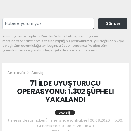
Gönder
Yorum yazarak Topluluk Kuralları’nı kabul etmiş bulunuyor ve
mersindesonhaber.com sitesine yaptığınız yorumunuzla ilgili doğrudan veya
dolaylı tüm sorumluluğu tek başınıza üstleniyorsunuz. Yazılan tüm
yorumlardan site yönetimi hiçbir şekilde sorumlu tutulamaz.
Anasayfa
Asayiş
71 İLDE UYUŞTURUCU
OPERASYONU: 1.302 ŞÜPHELİ
YAKALANDI
ASAYIŞ
(mersindesonhaber) - mersindesonhaber | 06.08.2026 - 15:00,
Güncelleme: 07.08.2026 - 16:49