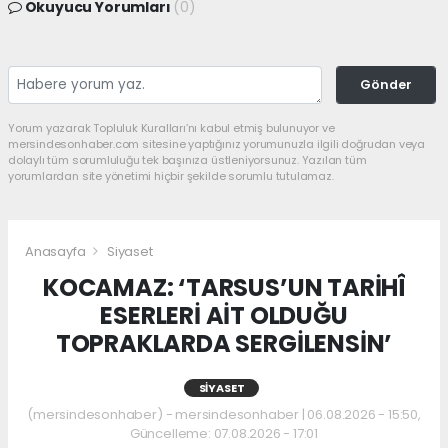
Okuyucu Yorumları
(0)
Gönder
Yorum yazarak Topluluk Kuralları’nı kabul etmiş bulunuyor ve
mersindesonhaber.com sitesine yaptığınız yorumunuzla ilgili doğrudan veya
dolaylı tüm sorumluluğu tek başınıza üstleniyorsunuz. Yazılan tüm
yorumlardan site yönetimi hiçbir şekilde sorumlu tutulamaz.
Anasayfa
Siyaset
KOCAMAZ: ‘TARSUS’UN TARİHÎ
ESERLERİ AİT OLDUĞU
TOPRAKLARDA SERGİLENSİN’
SIYASET
(mersindesonhaber) - mersindesonhaber | 06.08.2026 - 15:50,
Güncelleme: 07.08.2026 - 17:01