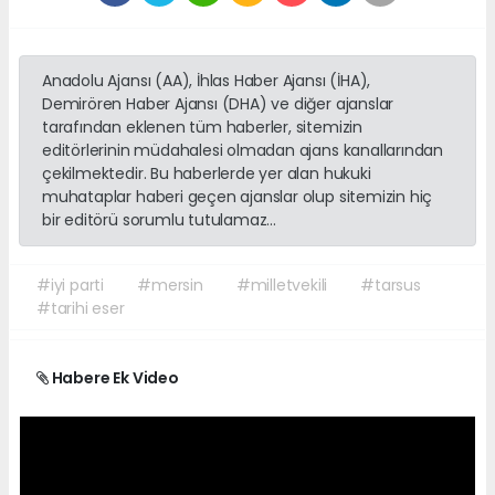
Anadolu Ajansı (AA), İhlas Haber Ajansı (İHA),
Demirören Haber Ajansı (DHA) ve diğer ajanslar
tarafından eklenen tüm haberler, sitemizin
editörlerinin müdahalesi olmadan ajans kanallarından
çekilmektedir. Bu haberlerde yer alan hukuki
muhataplar haberi geçen ajanslar olup sitemizin hiç
bir editörü sorumlu tutulamaz...
#iyi parti
#mersin
#milletvekili
#tarsus
#tarihi eser
Habere Ek Video