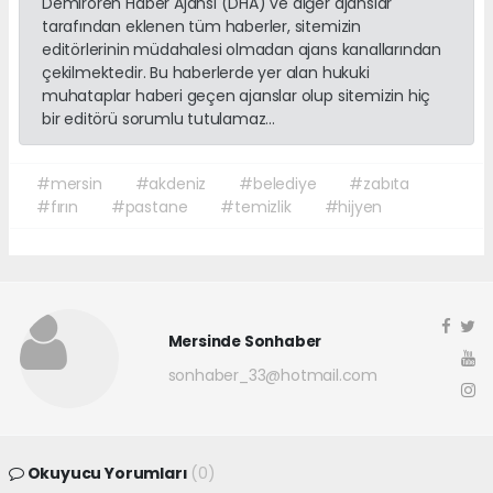
Demirören Haber Ajansı (DHA) ve diğer ajanslar
tarafından eklenen tüm haberler, sitemizin
editörlerinin müdahalesi olmadan ajans kanallarından
çekilmektedir. Bu haberlerde yer alan hukuki
muhataplar haberi geçen ajanslar olup sitemizin hiç
bir editörü sorumlu tutulamaz...
#mersin
#akdeniz
#belediye
#zabıta
#fırın
#pastane
#temizlik
#hijyen
Mersinde Sonhaber
sonhaber_33@hotmail.com
Okuyucu Yorumları
(0)