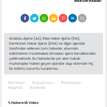
MERSIN HABERİ
Anadolu Ajansı (AA), İhlas Haber Ajansı (İHA),
Demirören Haber Ajansı (DHA) ve diğer ajanslar
tarafından eklenen tüm haberler, sitemizin
editörlerinin müdahalesi olmadan ajans kanallarından
çekilmektedir. Bu haberlerde yer alan hukuki
muhataplar haberi geçen ajanslar olup sitemizin hiç
bir editörü sorumlu tutulamaz...
#emniyet
#uyuşturucu
#operasyon
#şüpheli
#narkotik
Habere Ek Video