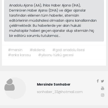
Anadolu Ajansı (AA), İhlas Haber Ajansı (İHA),
Demirören Haber Ajansı (DHA) ve diğer ajanslar
tarafından eklenen tüm haberler, sitemizin
editörlerinin müdahalesi olmadan ajans kanallarından
çekilmektedir. Bu haberlerde yer alan hukuki
muhataplar haberi geçen ajanslar olup sitemizin hiç
bir editörü sorumlu tutulamaz...
#mersin
#akdeniz
#gazi anadolu lisesi
#anka korosu
#yılsonu türkü gecesi
Mersinde Sonhaber
sonhaber_33@hotmail.com