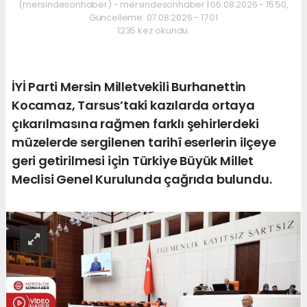
(mersindesonhaber) - mersindesonhaber | 06.08.2026 - 15:50,
Güncelleme: 07.08.2026 - 17:01
1235 kez okundu.
İYİ Parti Mersin Milletvekili Burhanettin
Kocamaz, Tarsus’taki kazılarda ortaya
çıkarılmasına rağmen farklı şehirlerdeki
müzelerde sergilenen tarihî eserlerin ilçeye
geri getirilmesi için Türkiye Büyük Millet
Meclisi Genel Kurulunda çağrıda bulundu.