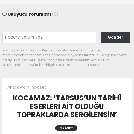
Okuyucu Yorumları
(0)
Gönder
Yorum yazarak Topluluk Kuralları’nı kabul etmiş bulunuyor ve
mersindesonhaber.com sitesine yaptığınız yorumunuzla ilgili doğrudan veya
dolaylı tüm sorumluluğu tek başınıza üstleniyorsunuz. Yazılan tüm
yorumlardan site yönetimi hiçbir şekilde sorumlu tutulamaz.
Anasayfa
Siyaset
KOCAMAZ: ‘TARSUS’UN TARİHÎ
ESERLERİ AİT OLDUĞU
TOPRAKLARDA SERGİLENSİN’
SIYASET