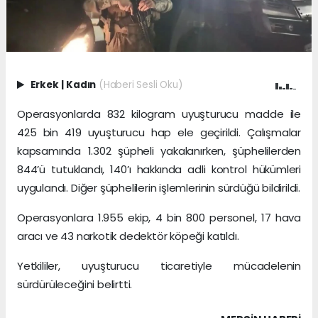
Erkek
|
Kadın
(Haberi Sesli Oku)
Operasyonlarda 832 kilogram uyuşturucu madde ile
425 bin 419 uyuşturucu hap ele geçirildi. Çalışmalar
kapsamında 1.302 şüpheli yakalanırken, şüphelilerden
844’ü tutuklandı, 140’ı hakkında adli kontrol hükümleri
uygulandı. Diğer şüphelilerin işlemlerinin sürdüğü bildirildi.
Operasyonlara 1.955 ekip, 4 bin 800 personel, 17 hava
aracı ve 43 narkotik dedektör köpeği katıldı.
Yetkililer, uyuşturucu ticaretiyle mücadelenin
sürdürüleceğini belirtti.