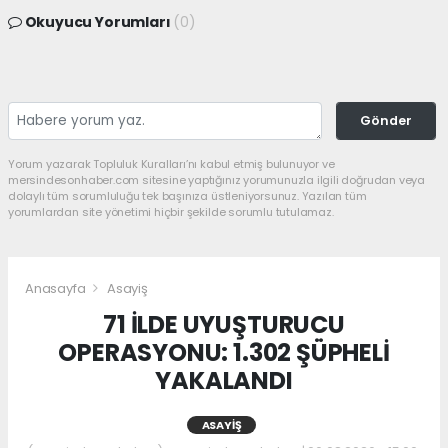
Okuyucu Yorumları
(0)
Gönder
Yorum yazarak Topluluk Kuralları’nı kabul etmiş bulunuyor ve
mersindesonhaber.com sitesine yaptığınız yorumunuzla ilgili doğrudan veya
dolaylı tüm sorumluluğu tek başınıza üstleniyorsunuz. Yazılan tüm
yorumlardan site yönetimi hiçbir şekilde sorumlu tutulamaz.
Anasayfa
Asayiş
71 İLDE UYUŞTURUCU
OPERASYONU: 1.302 ŞÜPHELİ
YAKALANDI
ASAYIŞ