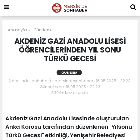
Anasayfa
Gündem
AKDENİZ GAZİ ANADOLU LİSESİ
ÖĞRENCİLERİNDEN YIL SONU
TÜRKÜ GECESİ
GÜNDEM
(mersindesonhaber) - mersindesonhaber | 16.05.2025 - 22:23,
Güncelleme: 16.05.2025 - 22:23
6394+ kez okundu.
Akdeniz Gazi Anadolu Lisesinde oluşturulan
Anka Korosu tarafından düzenlenen "Yılsonu
Türkü Gecesi" etkinliği, Yenişehir Belediyesi