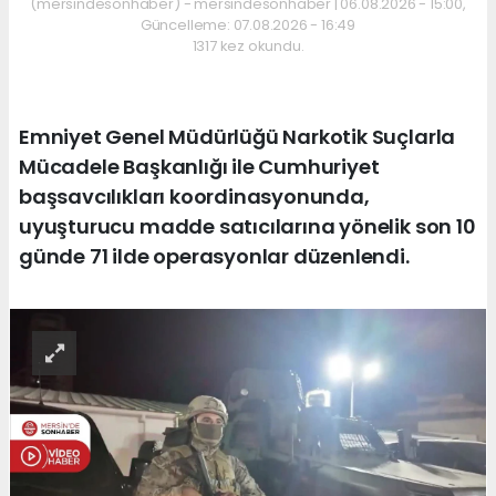
(mersindesonhaber) - mersindesonhaber | 06.08.2026 - 15:00,
Güncelleme: 07.08.2026 - 16:49
1317 kez okundu.
Emniyet Genel Müdürlüğü Narkotik Suçlarla
Mücadele Başkanlığı ile Cumhuriyet
başsavcılıkları koordinasyonunda,
uyuşturucu madde satıcılarına yönelik son 10
günde 71 ilde operasyonlar düzenlendi.