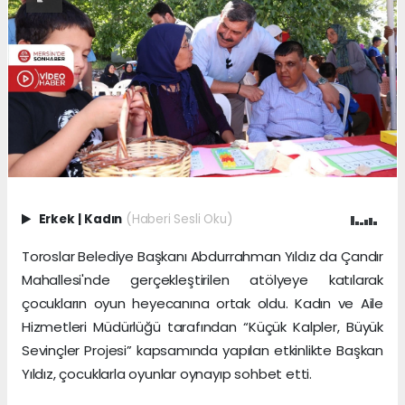
Erkek
|
Kadın
(Haberi Sesli Oku)
Toroslar Belediye Başkanı Abdurrahman Yıldız da Çandır
Mahallesi'nde gerçekleştirilen atölyeye katılarak
çocukların oyun heyecanına ortak oldu. Kadın ve Aile
Hizmetleri Müdürlüğü tarafından “Küçük Kalpler, Büyük
Sevinçler Projesi” kapsamında yapılan etkinlikte Başkan
Yıldız, çocuklarla oyunlar oynayıp sohbet etti.