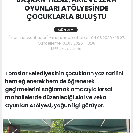
OYUNLARI ATÖLYESİNDE
ÇOCUKLARLA BULUŞTU
GÜNDEM
(mersindesonhaber) - mersindesonhaber | 04.08.2026 - 15:07,
Güncelleme: 05.08.2026 - 10:06
1365 kez okundu.
Toroslar Belediyesinin çocukların yaz tatilini
hem eğlenerek hem de öğrenerek
geçirmelerini sağlamak amacıyla kırsal
mahallelerde düzenlediği Akıl ve Zeka
Oyunları Atölyesi, yoğun ilgi görüyor.