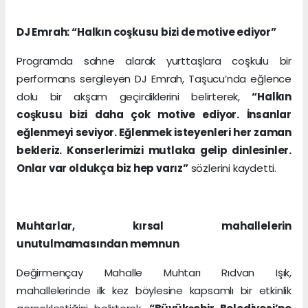
DJ Emrah: “Halkın coşkusu bizi de motive ediyor”
Programda sahne alarak yurttaşlara coşkulu bir
performans sergileyen DJ Emrah, Taşucu’nda eğlence
dolu bir akşam geçirdiklerini belirterek,
“Halkın
coşkusu bizi daha çok motive ediyor. İnsanlar
eğlenmeyi seviyor. Eğlenmek isteyenleri her zaman
bekleriz. Konserlerimizi mutlaka gelip dinlesinler.
Onlar var oldukça biz hep varız”
sözlerini kaydetti.
Muhtarlar, kırsal mahallelerin
unutulmamasından memnun
Değirmençay Mahalle Muhtarı Rıdvan Işık,
mahallelerinde ilk kez böylesine kapsamlı bir etkinlik