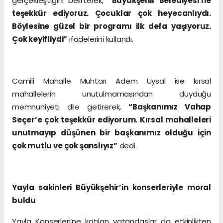
gerçekleştiğini belirterek,
“Büyükşehir Belediyesi’ne
teşekkür ediyoruz. Çocuklar çok heyecanlıydı.
Böylesine güzel bir programı ilk defa yaşıyoruz.
Çok keyifliydi”
ifadelerini kullandı.
Camili Mahalle Muhtarı Adem Uysal ise kırsal
mahallelerin unutulmamasından duyduğu
memnuniyeti dile getirerek,
“Başkanımız Vahap
Seçer’e çok teşekkür ediyorum. Kırsal mahalleleri
unutmayıp düşünen bir başkanımız olduğu için
çok mutlu ve çok şanslıyız”
dedi.
Yayla sakinleri Büyükşehir’in konserleriyle moral
buldu
Yayla Konserleri’ne katılan vatandaşlar da etkinlikten