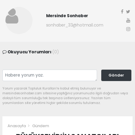
Mersinde Sonhaber
sonhaber_33@hotmail.com
Okuyucu Yorumları
(0)
Gönder
Yorum yazarak Topluluk Kuralları’nı kabul etmiş bulunuyor ve
mersindesonhaber.com sitesine yaptığınız yorumunuzla ilgili doğrudan veya
dolaylı tüm sorumluluğu tek başınıza üstleniyorsunuz. Yazılan tüm
yorumlardan site yönetimi hiçbir şekilde sorumlu tutulamaz.
Anasayfa
Gündem