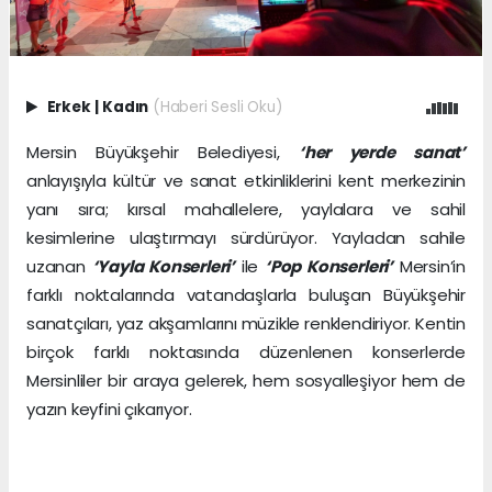
Erkek
|
Kadın
(Haberi Sesli Oku)
Mersin Büyükşehir Belediyesi,
‘her yerde sanat’
anlayışıyla kültür ve sanat etkinliklerini kent merkezinin
yanı sıra; kırsal mahallelere, yaylalara ve sahil
kesimlerine ulaştırmayı sürdürüyor. Yayladan sahile
uzanan
‘Yayla Konserleri’
ile
‘Pop Konserleri’
Mersin’in
farklı noktalarında vatandaşlarla buluşan Büyükşehir
sanatçıları, yaz akşamlarını müzikle renklendiriyor. Kentin
birçok farklı noktasında düzenlenen konserlerde
Mersinliler bir araya gelerek, hem sosyalleşiyor hem de
yazın keyfini çıkarıyor.