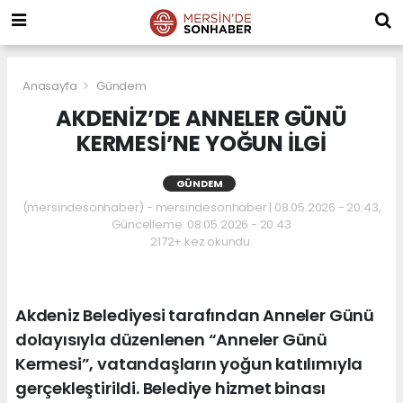
Anasayfa
Gündem
AKDENİZ’DE ANNELER GÜNÜ
KERMESİ’NE YOĞUN İLGİ
GÜNDEM
(mersindesonhaber) - mersindesonhaber | 08.05.2026 - 20:43,
Güncelleme: 08.05.2026 - 20:43
2172+ kez okundu.
Akdeniz Belediyesi tarafından Anneler Günü
dolayısıyla düzenlenen “Anneler Günü
Kermesi”, vatandaşların yoğun katılımıyla
gerçekleştirildi. Belediye hizmet binası