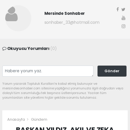
Mersinde Sonhaber
sonhaber_33@hotmail.com
Okuyucu Yorumları
(0)
Gönder
Yorum yazarak Topluluk Kuralları’nı kabul etmiş bulunuyor ve
mersindesonhaber.com sitesine yaptığınız yorumunuzla ilgili doğrudan veya
dolaylı tüm sorumluluğu tek başınıza üstleniyorsunuz. Yazılan tüm
yorumlardan site yönetimi hiçbir şekilde sorumlu tutulamaz.
Anasayfa
Gündem
BAŞKAN YILDIZ, AKIL VE ZEKA