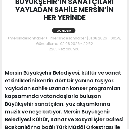
BÜYÜKŞEHİR’İN SANATÇILARI
YAYLADAN SAHİLE MERSİN’İN
HER YERİNDE
GÜNDEM
(mersindesonhaber) - mersindesonhaber | 01.08.2026 - 00:59,
Güncelleme: 02.08.2026 - 22:52
2263 kez okundu.
Mersin Büyükşehir Belediyesi, kültür ve sanat
etkinliklerini kentin dört bir yanına taşıyor.
Yayladan sahile uzanan konser programları
kapsamında vatandaşlarla buluşan
Büyükşehir sanatçıları, yaz akşamlarına
müzik ve neşe katıyor. Mersin Büyükşehir
Belediyesi Kültür, Sanat ve Sosyal İşler Dairesi
Başkanlığı’na bağlı Türk Müziği Orkestrası ile