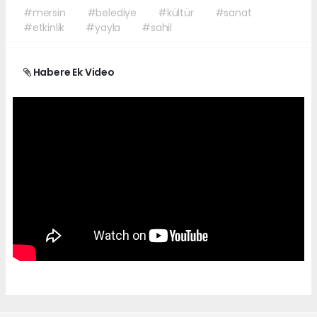
#mersin
#belediye
#kültür
#sanat
#etkinlik
#yayla
#sahil
Habere Ek Video