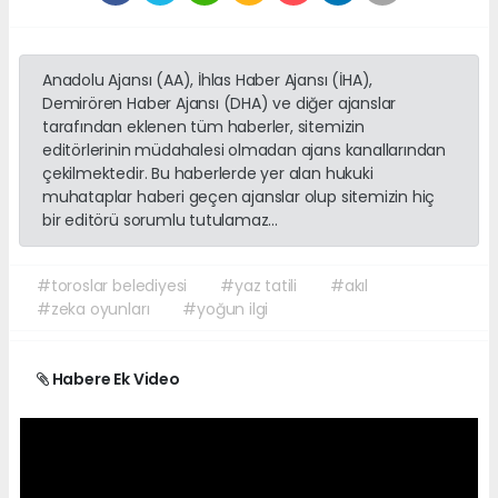
Anadolu Ajansı (AA), İhlas Haber Ajansı (İHA),
Demirören Haber Ajansı (DHA) ve diğer ajanslar
tarafından eklenen tüm haberler, sitemizin
editörlerinin müdahalesi olmadan ajans kanallarından
çekilmektedir. Bu haberlerde yer alan hukuki
muhataplar haberi geçen ajanslar olup sitemizin hiç
bir editörü sorumlu tutulamaz...
#toroslar belediyesi
#yaz tatili
#akıl
#zeka oyunları
#yoğun ilgi
Habere Ek Video