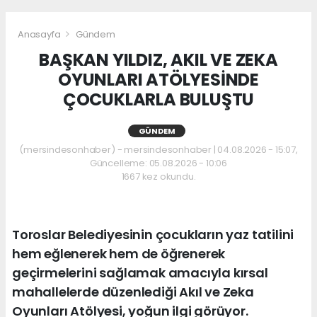
Anasayfa
Gündem
BAŞKAN YILDIZ, AKIL VE ZEKA
OYUNLARI ATÖLYESİNDE
ÇOCUKLARLA BULUŞTU
GÜNDEM
(mersindesonhaber) - mersindesonhaber | 04.08.2026 - 15:07,
Güncelleme: 05.08.2026 - 10:06
1667 kez okundu.
Toroslar Belediyesinin çocukların yaz tatilini
hem eğlenerek hem de öğrenerek
geçirmelerini sağlamak amacıyla kırsal
mahallelerde düzenlediği Akıl ve Zeka
Oyunları Atölyesi, yoğun ilgi görüyor.