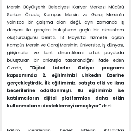
Mersin Büyükşehir Belediyesi Kariyer Merkezi Müdürü
Serkan Özada, Kampüs Mersin ve Garaj Mersin’in
yalnızca bir çalışma alanı değil, aynı zamanda iş
dünyası ile gençleri buluşturan güçlü bir ekosistem
oluşturduğunu belirtti. 13 Mayıs’ta hizmete açılan
Kampüs Mersin ve Garaj Mersin’in; üniversite, iş dünyası,
girişimciler ve kent dinamiklerini ortak paydada
buluşturan bir anlayışla tasarlandığını ifade eden
Özada,
“Dijital Liderler Geliyor programı
kapsamında 2. eğitimimizi LinkedIn üzerine
gerçekleştirdik. İlk eğitimimiz, satışta etki ve ikna
becerilerine odaklanmıştı. Bu eğitimimiz ise
katılımcıların dijital platformları daha etkin
kullanmalarını desteklemeyi amaçlıyor”
dedi.
Eğitim içeriklerinin, hedef kitlenin ihtiyaçları