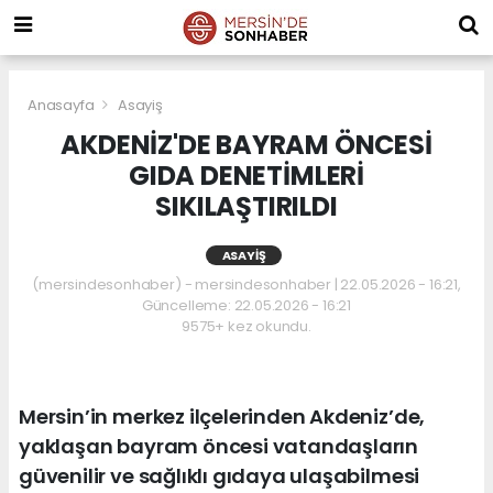
Anasayfa
Asayiş
AKDENİZ'DE BAYRAM ÖNCESİ
GIDA DENETİMLERİ
SIKILAŞTIRILDI
ASAYIŞ
(mersindesonhaber) - mersindesonhaber | 22.05.2026 - 16:21,
Güncelleme: 22.05.2026 - 16:21
9575+ kez okundu.
Mersin’in merkez ilçelerinden Akdeniz’de,
yaklaşan bayram öncesi vatandaşların
güvenilir ve sağlıklı gıdaya ulaşabilmesi