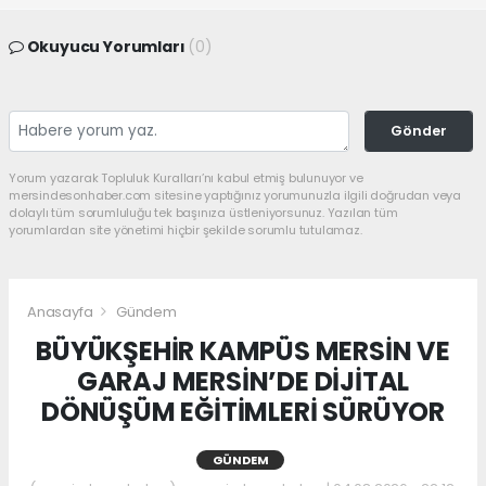
Okuyucu Yorumları
(0)
Gönder
Yorum yazarak Topluluk Kuralları’nı kabul etmiş bulunuyor ve
mersindesonhaber.com sitesine yaptığınız yorumunuzla ilgili doğrudan veya
dolaylı tüm sorumluluğu tek başınıza üstleniyorsunuz. Yazılan tüm
yorumlardan site yönetimi hiçbir şekilde sorumlu tutulamaz.
Anasayfa
Gündem
BÜYÜKŞEHİR KAMPÜS MERSİN VE
GARAJ MERSİN’DE DİJİTAL
DÖNÜŞÜM EĞİTİMLERİ SÜRÜYOR
GÜNDEM