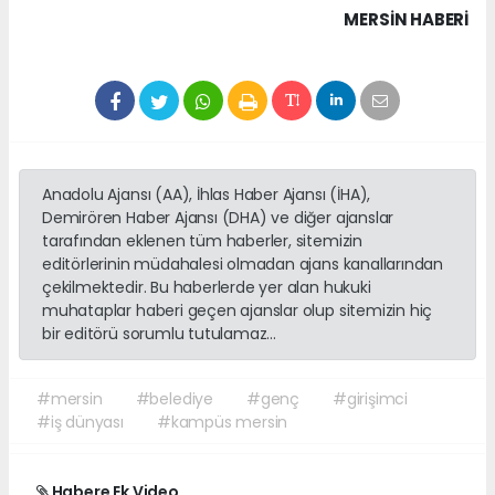
MERSIN HABERİ
Anadolu Ajansı (AA), İhlas Haber Ajansı (İHA),
Demirören Haber Ajansı (DHA) ve diğer ajanslar
tarafından eklenen tüm haberler, sitemizin
editörlerinin müdahalesi olmadan ajans kanallarından
çekilmektedir. Bu haberlerde yer alan hukuki
muhataplar haberi geçen ajanslar olup sitemizin hiç
bir editörü sorumlu tutulamaz...
#mersin
#belediye
#genç
#girişimci
#iş dünyası
#kampüs mersin
Habere Ek Video