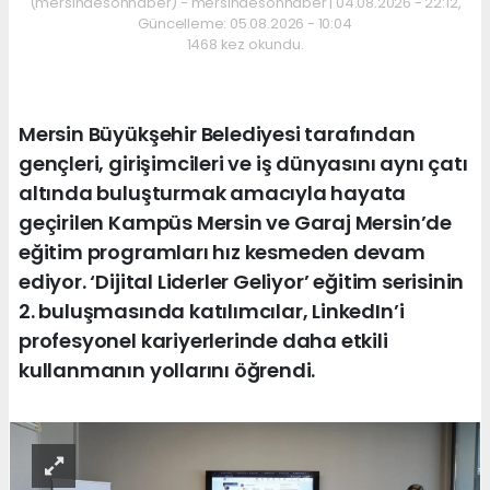
(mersindesonhaber) - mersindesonhaber | 04.08.2026 - 22:12,
Güncelleme: 05.08.2026 - 10:04
1468 kez okundu.
Mersin Büyükşehir Belediyesi tarafından
gençleri, girişimcileri ve iş dünyasını aynı çatı
altında buluşturmak amacıyla hayata
geçirilen Kampüs Mersin ve Garaj Mersin’de
eğitim programları hız kesmeden devam
ediyor. ‘Dijital Liderler Geliyor’ eğitim serisinin
2. buluşmasında katılımcılar, LinkedIn’i
profesyonel kariyerlerinde daha etkili
kullanmanın yollarını öğrendi.