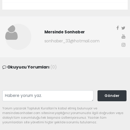
Mersinde Sonhaber
sonhaber_33@hotmail.com
Okuyucu Yorumları
(0)
Gönder
Yorum yazarak Topluluk Kuralları’nı kabul etmiş bulunuyor ve
mersindesonhaber.com sitesine yaptığınız yorumunuzla ilgili doğrudan veya
dolaylı tüm sorumluluğu tek başınıza üstleniyorsunuz. Yazılan tüm
yorumlardan site yönetimi hiçbir şekilde sorumlu tutulamaz.