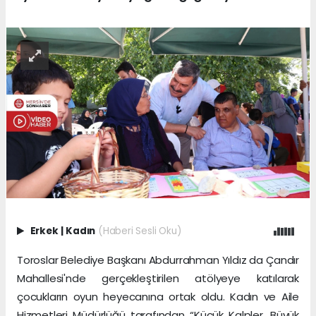
Erkek
|
Kadın
(Haberi Sesli Oku)
Toroslar Belediye Başkanı Abdurrahman Yıldız da Çandır
Mahallesi'nde gerçekleştirilen atölyeye katılarak
çocukların oyun heyecanına ortak oldu. Kadın ve Aile
Hizmetleri Müdürlüğü tarafından “Küçük Kalpler, Büyük