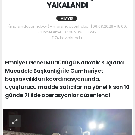
YAKALANDI
ASAYIŞ
(mersindesonhaber) - mersindesonhaber | 06.08.2026 - 15:00,
Güncelleme: 07.08.2026 - 16:49
1174 kez okundu.
Emniyet Genel Müdürlüğü Narkotik Suçlarla
Mücadele Başkanlığı ile Cumhuriyet
başsavcılıkları koordinasyonunda,
uyuşturucu madde satıcılarına yönelik son 10
günde 71 ilde operasyonlar düzenlendi.