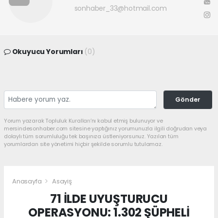
sonhaber_33@hotmail.com
Okuyucu Yorumları
(0)
Gönder
Yorum yazarak Topluluk Kuralları’nı kabul etmiş bulunuyor ve
mersindesonhaber.com sitesine yaptığınız yorumunuzla ilgili doğrudan veya
dolaylı tüm sorumluluğu tek başınıza üstleniyorsunuz. Yazılan tüm
yorumlardan site yönetimi hiçbir şekilde sorumlu tutulamaz.
Anasayfa
Asayiş
71 İLDE UYUŞTURUCU
OPERASYONU: 1.302 ŞÜPHELİ