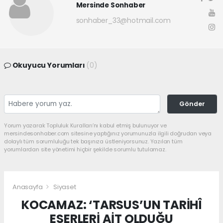
Mersinde Sonhaber
sonhaber_33@hotmail.com
Okuyucu Yorumları
(0)
Gönder
Yorum yazarak Topluluk Kuralları’nı kabul etmiş bulunuyor ve
mersindesonhaber.com sitesine yaptığınız yorumunuzla ilgili doğrudan veya
dolaylı tüm sorumluluğu tek başınıza üstleniyorsunuz. Yazılan tüm
yorumlardan site yönetimi hiçbir şekilde sorumlu tutulamaz.
Anasayfa
Siyaset
KOCAMAZ: ‘TARSUS’UN TARİHÎ
ESERLERİ AİT OLDUĞU