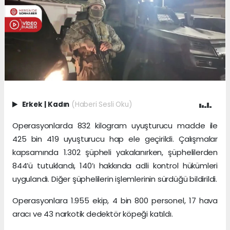
Erkek
|
Kadın
(Haberi Sesli Oku)
Operasyonlarda 832 kilogram uyuşturucu madde ile
425 bin 419 uyuşturucu hap ele geçirildi. Çalışmalar
kapsamında 1.302 şüpheli yakalanırken, şüphelilerden
844’ü tutuklandı, 140’ı hakkında adli kontrol hükümleri
uygulandı. Diğer şüphelilerin işlemlerinin sürdüğü bildirildi.
Operasyonlara 1.955 ekip, 4 bin 800 personel, 17 hava
aracı ve 43 narkotik dedektör köpeği katıldı.