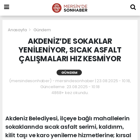
Anasayfa
Gündem
AKDENİZ’DE SOKAKLAR
YENİLENİYOR, SICAK ASFALT
ÇALIŞMALARI HIZ KESMİYOR
GÜNDEM
(mersindesonhaber) - mersindesonhaber | 23.08.2025 - 10:18,
Güncelleme: 23.08.2025 - 10:18
4868+ kez okundu.
Akdeniz Belediyesi, ilçeye bağlı mahallelerin
sokaklarında sıcak asfalt serimi, kaldırım,
kilit taşı ve karo yenileme hizmetlerine; kırsal