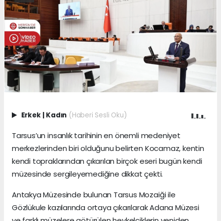
Erkek
|
Kadın
(Haberi Sesli Oku)
Tarsus’un insanlık tarihinin en önemli medeniyet
merkezlerinden biri olduğunu belirten Kocamaz, kentin
kendi topraklarından çıkarılan birçok eseri bugün kendi
müzesinde sergileyemediğine dikkat çekti.
Antakya Müzesinde bulunan Tarsus Mozaiği ile
Gözlükule kazılarında ortaya çıkarılarak Adana Müzesi
ve farklı müzelere götürülen heykelciklerin yeniden