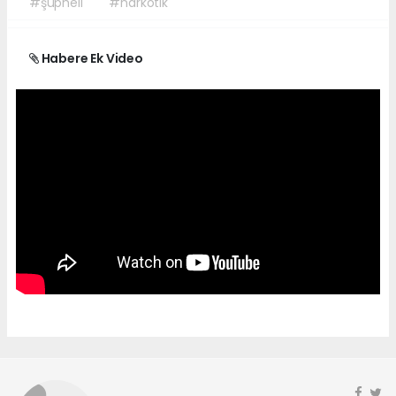
#şüpheli
#narkotik
Habere Ek Video