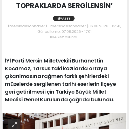
TOPRAKLARDA SERGİLENSİN’
SIYASET
(mersindesonhaber) - mersindesonhaber | 06.08.2026 - 15:50,
Güncelleme: 07.08.2026 - 17:01
1104 kez okundu.
İYİ Parti Mersin Milletvekili Burhanettin
Kocamaz, Tarsus’taki kazılarda ortaya
çıkarılmasına rağmen farklı şehirlerdeki
müzelerde sergilenen tarihî eserlerin ilçeye
geri getirilmesi için Türkiye Büyük Millet
Meclisi Genel Kurulunda çağrıda bulundu.