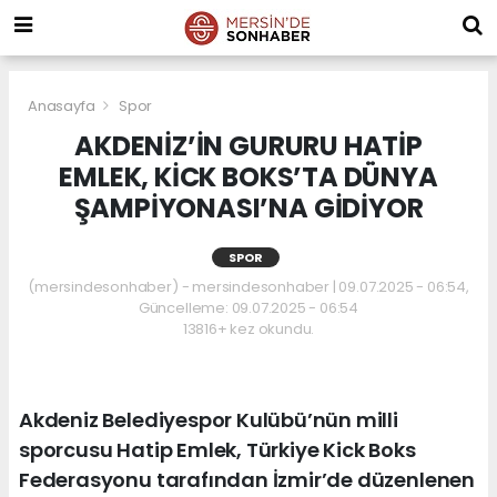
Anasayfa
Spor
AKDENİZ’İN GURURU HATİP
EMLEK, KİCK BOKS’TA DÜNYA
ŞAMPİYONASI’NA GİDİYOR
SPOR
(mersindesonhaber) - mersindesonhaber | 09.07.2025 - 06:54,
Güncelleme: 09.07.2025 - 06:54
13816+ kez okundu.
Akdeniz Belediyespor Kulübü’nün milli
sporcusu Hatip Emlek, Türkiye Kick Boks
Federasyonu tarafından İzmir’de düzenlenen