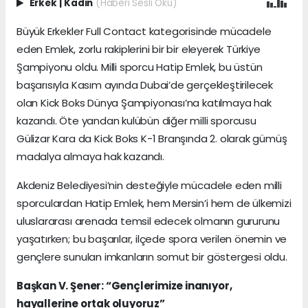
Erkek
|
Kadın
(Haberi Sesli Oku)
Büyük Erkekler Full Contact kategorisinde mücadele
eden Emlek, zorlu rakiplerini bir bir eleyerek Türkiye
Şampiyonu oldu. Milli sporcu Hatip Emlek, bu üstün
başarısıyla Kasım ayında Dubai’de gerçekleştirilecek
olan Kick Boks Dünya Şampiyonası’na katılmaya hak
kazandı. Öte yandan kulübün diğer milli sporcusu
Gülizar Kara da Kick Boks K-1 Branşında 2. olarak gümüş
madalya almaya hak kazandı.
Akdeniz Belediyesi’nin desteğiyle mücadele eden milli
sporculardan Hatip Emlek, hem Mersin’i hem de ülkemizi
uluslararası arenada temsil edecek olmanın gururunu
yaşatırken; bu başarılar, ilçede spora verilen önemin ve
gençlere sunulan imkanların somut bir göstergesi oldu.
Başkan V. Şener: “Gençlerimize inanıyor,
hayallerine ortak oluyoruz”