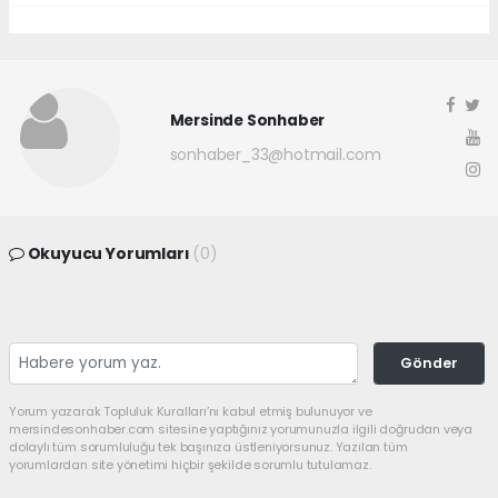
Mersinde Sonhaber
sonhaber_33@hotmail.com
Okuyucu Yorumları
(0)
Gönder
Yorum yazarak Topluluk Kuralları’nı kabul etmiş bulunuyor ve
mersindesonhaber.com sitesine yaptığınız yorumunuzla ilgili doğrudan veya
dolaylı tüm sorumluluğu tek başınıza üstleniyorsunuz. Yazılan tüm
yorumlardan site yönetimi hiçbir şekilde sorumlu tutulamaz.