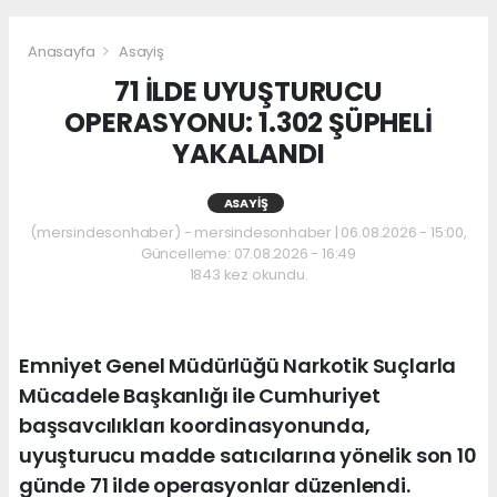
Anasayfa
Asayiş
71 İLDE UYUŞTURUCU
OPERASYONU: 1.302 ŞÜPHELİ
YAKALANDI
ASAYIŞ
(mersindesonhaber) - mersindesonhaber | 06.08.2026 - 15:00,
Güncelleme: 07.08.2026 - 16:49
1843 kez okundu.
Emniyet Genel Müdürlüğü Narkotik Suçlarla
Mücadele Başkanlığı ile Cumhuriyet
başsavcılıkları koordinasyonunda,
uyuşturucu madde satıcılarına yönelik son 10
günde 71 ilde operasyonlar düzenlendi.