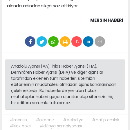
alanda adından sıkça söz ettiriyor.
MERSIN HABERİ
Anadolu Ajansı (AA), İhlas Haber Ajansı (İHA),
Demirören Haber Ajansı (DHA) ve diğer ajanslar
tarafından eklenen tüm haberler, sitemizin
editörlerinin müdahalesi olmadan ajans kanallarından
çekilmektedir. Bu haberlerde yer alan hukuki
muhataplar haberi geçen ajanslar olup sitemizin hiç
bir editörü sorumlu tutulamaz...
#mersin
#akdeniz
#belediye
#hatip emlek
#kick boks
#dünya şampiyonası