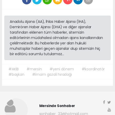
Anadolu Ajansı (AA), İhlas Haber Ajansı (İHA),
Demirören Haber Ajansı (DHA) ve diğer ajanslar
tarafından eklenen tüm haberler, sitemizin
editörlerinin müdahalesi olmadan ajans kanallarından
çekilmektedir. Bu haberlerde yer alan hukuki
muhataplar haberi geçen ajanslar olup sitemizin hiç
bir editörü sorumlu tutulamaz...
#AKİB
#mersin
#yeni dönem
#koordinatör
#başkan
#imam gazali hıradağı
Mersinde Sonhaber
sonhaber_33@hotmail.com