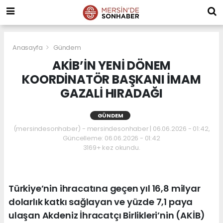
Anasayfa
Gündem
AKİB’İN YENİ DÖNEM
KOORDİNATÖR BAŞKANI İMAM
GAZALİ HIRADAĞI
GÜNDEM
(mersindesonhaber) - mersindesonhaber | 06.06.2026 - 01:42,
Güncelleme: 06.06.2026 - 01:42
3169+ kez okundu.
Türkiye’nin ihracatına geçen yıl 16,8 milyar
dolarlık katkı sağlayan ve yüzde 7,1 paya
ulaşan Akdeniz İhracatçı Birlikleri’nin (AKİB)