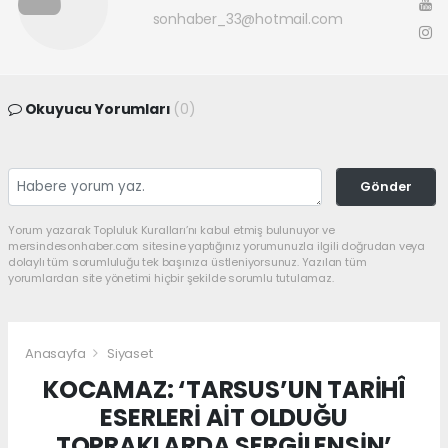
sonhaber_33@hotmail.com
Okuyucu Yorumları
(0)
Gönder
Yorum yazarak Topluluk Kuralları’nı kabul etmiş bulunuyor ve
mersindesonhaber.com sitesine yaptığınız yorumunuzla ilgili doğrudan veya
dolaylı tüm sorumluluğu tek başınıza üstleniyorsunuz. Yazılan tüm
yorumlardan site yönetimi hiçbir şekilde sorumlu tutulamaz.
Anasayfa
Siyaset
KOCAMAZ: ‘TARSUS’UN TARİHÎ
ESERLERİ AİT OLDUĞU
TOPRAKLARDA SERGİLENSİN’