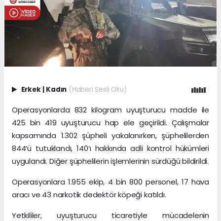
Erkek
|
Kadın
(Haberi Sesli Oku)
Operasyonlarda 832 kilogram uyuşturucu madde ile
425 bin 419 uyuşturucu hap ele geçirildi. Çalışmalar
kapsamında 1.302 şüpheli yakalanırken, şüphelilerden
844’ü tutuklandı, 140’ı hakkında adli kontrol hükümleri
uygulandı. Diğer şüphelilerin işlemlerinin sürdüğü bildirildi.
Operasyonlara 1.955 ekip, 4 bin 800 personel, 17 hava
aracı ve 43 narkotik dedektör köpeği katıldı.
Yetkililer, uyuşturucu ticaretiyle mücadelenin