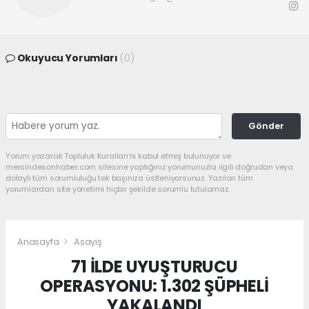
Okuyucu Yorumları
(0)
Gönder
Yorum yazarak Topluluk Kuralları’nı kabul etmiş bulunuyor ve
mersindesonhaber.com sitesine yaptığınız yorumunuzla ilgili doğrudan veya
dolaylı tüm sorumluluğu tek başınıza üstleniyorsunuz. Yazılan tüm
yorumlardan site yönetimi hiçbir şekilde sorumlu tutulamaz.
Anasayfa
Asayiş
71 İLDE UYUŞTURUCU
OPERASYONU: 1.302 ŞÜPHELİ
YAKALANDI