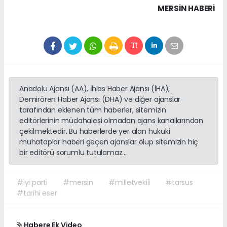
MERSIN HABERİ
Anadolu Ajansı (AA), İhlas Haber Ajansı (İHA),
Demirören Haber Ajansı (DHA) ve diğer ajanslar
tarafından eklenen tüm haberler, sitemizin
editörlerinin müdahalesi olmadan ajans kanallarından
çekilmektedir. Bu haberlerde yer alan hukuki
muhataplar haberi geçen ajanslar olup sitemizin hiç
bir editörü sorumlu tutulamaz...
#iyi parti
#mersin
#milletvekili
#tarsus
#tarihi eser
Habere Ek Video