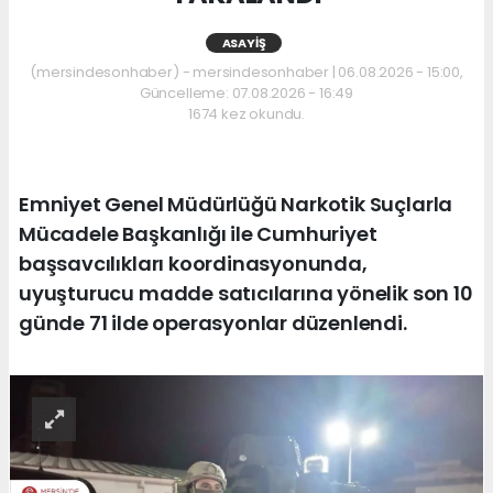
ASAYIŞ
(mersindesonhaber) - mersindesonhaber | 06.08.2026 - 15:00,
Güncelleme: 07.08.2026 - 16:49
1674 kez okundu.
Emniyet Genel Müdürlüğü Narkotik Suçlarla
Mücadele Başkanlığı ile Cumhuriyet
başsavcılıkları koordinasyonunda,
uyuşturucu madde satıcılarına yönelik son 10
günde 71 ilde operasyonlar düzenlendi.