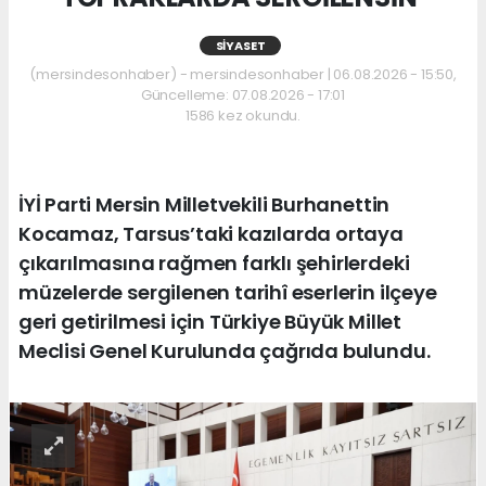
SIYASET
(mersindesonhaber) - mersindesonhaber | 06.08.2026 - 15:50,
Güncelleme: 07.08.2026 - 17:01
1586 kez okundu.
İYİ Parti Mersin Milletvekili Burhanettin
Kocamaz, Tarsus’taki kazılarda ortaya
çıkarılmasına rağmen farklı şehirlerdeki
müzelerde sergilenen tarihî eserlerin ilçeye
geri getirilmesi için Türkiye Büyük Millet
Meclisi Genel Kurulunda çağrıda bulundu.