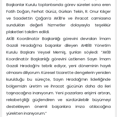
Başkanlar Kurulu toplantısında görev süreleri sona eren
Fatih Doğan, Ferhat Gürüz, Gürkan Tekin, R. Onur Kılıçer
ve Saadettin Çağan’a AKİB’e ve ihracat camiasına
sundukları değerli hizmetler dolayısıyla teşekkür
plaketleri takdim edildi.
AKİB Koordinatör Başkanlığı görevini devralan İmam
Gazali Hıradağı’na başarılar dileyen AHBİB Yönetim
Kurulu Başkanı Veysel Memiş, şunları söyledi: “AKİB
Koordinatör Başkanlığı görevini üstlenen Sayın İmam
Gazali Hıradağı’nı tebrik ediyor, yeni döneminin hayırlı
olmasını diliyorum. Küresel ticarette dengelerin yeniden
kurulduğu bu süreçte, Sayın Hıradağı’nın liderliğinde
bölgemizin üretim ve ihracat gücünün daha da ileri
taşınacağına inanıyorum. Yeni pazarlara erişimi artıran,
rekabetçiliği güçlendiren ve sürdürülebilir büyümeyi
destekleyen önemli başarılara imza atılacağına
yürekten inanıyorum.”