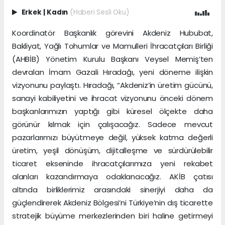
Erkek
|
Kadın
(Haberi Sesli Oku)
Koordinatör Başkanlık görevini Akdeniz Hububat,
Bakliyat, Yağlı Tohumlar ve Mamulleri İhracatçıları Birliği
(AHBİB) Yönetim Kurulu Başkanı Veysel Memiş’ten
devralan İmam Gazali Hıradağı, yeni döneme ilişkin
vizyonunu paylaştı. Hıradağı, “Akdeniz’in üretim gücünü,
sanayi kabiliyetini ve ihracat vizyonunu önceki dönem
başkanlarımızın yaptığı gibi küresel ölçekte daha
görünür kılmak için çalışacağız. Sadece mevcut
pazarlarımızı büyütmeye değil, yüksek katma değerli
üretim, yeşil dönüşüm, dijitalleşme ve sürdürülebilir
ticaret ekseninde ihracatçılarımıza yeni rekabet
alanları kazandırmaya odaklanacağız. AKİB çatısı
altında birliklerimiz arasındaki sinerjiyi daha da
güçlendirerek Akdeniz Bölgesi’ni Türkiye’nin dış ticarette
stratejik büyüme merkezlerinden biri haline getirmeyi