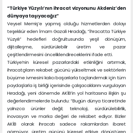
“Türkiye Yüzyılı’nın ihracat vizyonunu Akdeniz’den
dünyaya taşıyacağız”
Veysel Memiş’e yapmış olduğu hizmetlerden dolayı
teşekkür eden İmam Gazali Hıradağı, “İhracatta Türkiye
Yüzyılı” hedefleri doğrultusunda yeşil dönüşüm,
dijitalleşme, sürdürülebilir üretim ve pazar
çeşitlendirmesini önceliklendireceklerini ifade etti.
Türkiye’nin küresel pazarlardaki etkinliğini artırmak,
ihracatçıların rekabet gücünü yükseltmek ve sektörlerin
büyüme ivmesini kalıcı başarılarla taçlandırmak için tüm
paydaşlarla iş birliği içerisinde çalışacaklarını vurgulayan
Hıradağı, yeni dönemde AKİB’in yol haritasına ilişkin şu
değerlendirmelerde bulundu: “Bugün dünya ticaretinde
yalnızca ürünler değil; teknoloji, sürdürülebilirlik,
inovasyon ve marka değeri de rekabet ediyor. Bizler
AKİB olarak ihracatı sadece rakamlardan ibaret
görmüyor, üretim gücünü küresel etkiye dönüştüren