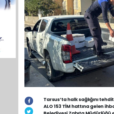
Tarsus’ta halk sağlığını tehdit
ALO 153 TİM hattına gelen ihba
Belediyesi Zabıta Müdürlüğü e