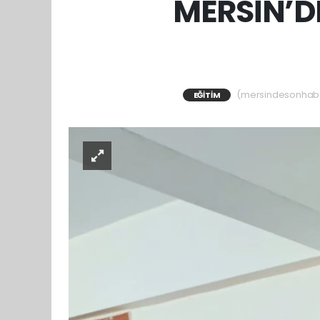
MERSİN’D
(mersindesonhaber)
EĞITIM