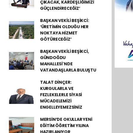
ÇIKACAK, KARDEŞLİĞİMİZİ
GÜÇLENDİRECEĞİZ’
BAŞKAN VEKİLİ BEŞİKCİ:
‘ÜRETİMİN OLDUĞU HER
NOKTAYA HİZMET
GÖTÜRECEĞİZ’
BAŞKAN VEKİLİ BEŞİKCİ,
GÜNDOĞDU
MAHALLESİ'NDE
VATANDAŞLARLA BULUŞTU
TALAT DİNÇER:
KURGULARLA VE
FEZLEKELERLE SİYASİ
MÜCADELEMİZİ
ENGELLEYEMEZSİNİZ
MERSİN’DE OKULLAR YENİ
EĞİTİM ÖĞRETİM YILINA
HAZIRLANIYOR