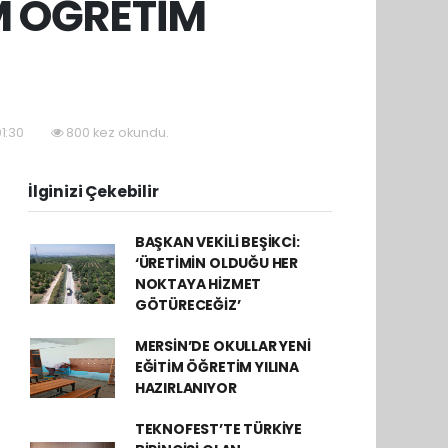
M ÖĞRETİM
01:30
800 kez okundu.
İlginizi Çekebilir
BAŞKAN VEKİLİ BEŞİKCİ:
‘ÜRETİMİN OLDUĞU HER
NOKTAYA HİZMET
GÖTÜRECEĞİZ’
MERSİN’DE OKULLAR YENİ
EĞİTİM ÖĞRETİM YILINA
HAZIRLANIYOR
TEKNOFEST’TE TÜRKİYE