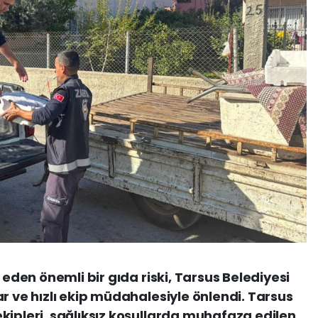
 eden önemli bir gıda riski, Tarsus Belediyesi
r ve hızlı ekip müdahalesiyle önlendi. Tarsus
kipleri, sağlıksız koşullarda muhafaza edilen