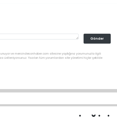
Gönder
ulunuyor ve mersindesonhaber.com sitesine yaptığınız yorumunuzla ilgili
a üstleniyorsunuz. Yazılan tüm yorumlardan site yönetimi hiçbir şekilde