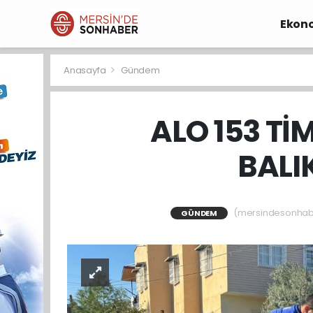
Ekon
Anasayfa
Gündem
ALO 153 Tİ
BALI
(mersindesonhaber
GÜNDEM