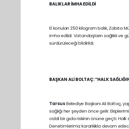
BALIKLAR İMHA EDİLDİ
El konulan 250 kilogram balık, Zabıta 
imha edildi. Vatandaşların sağlıklı ve g
sürdürüleceği bildirildi.
BAŞKAN ALİ BOLTAÇ: “HALK SAĞLIĞIN
Tarsus
Belediye Başkanı Ali Boltaç, y
sağlığı her şeyden önce gelir. Ekiplerim
ciddi bir gıda riskinin önüne geçti. Halk 
Denetimlerimiz kararlılıkla devam edecek