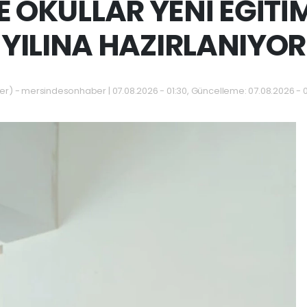
E OKULLAR YENİ EĞİTİ
YILINA HAZIRLANIYOR
 - mersindesonhaber | 07.08.2026 - 01:30, Güncelleme: 07.08.2026 - 