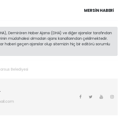
MERSIN HABERİ
(İHA), Demirören Haber Ajansı (DHA) ve diğer ajanslar tarafından
erinin müdahalesi olmadan ajans kanallarından çekilmektedir.
r haberi geçen ajanslar olup sitemizin hiç bir editörü sorumlu
arsus Belediyesi
r
ail.com