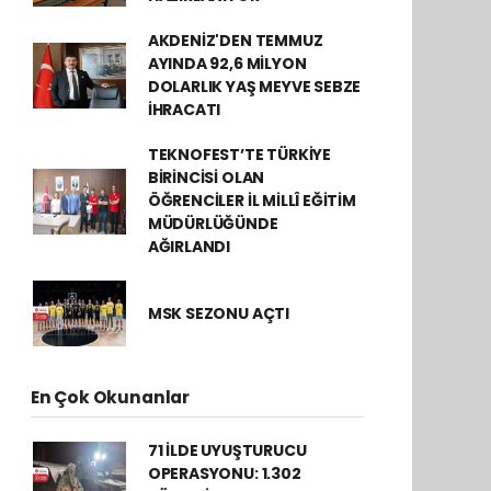
AKDENİZ'DEN TEMMUZ
AYINDA 92,6 MİLYON
DOLARLIK YAŞ MEYVE SEBZE
İHRACATI
TEKNOFEST’TE TÜRKİYE
BİRİNCİSİ OLAN
ÖĞRENCİLER İL MİLLÎ EĞİTİM
MÜDÜRLÜĞÜNDE
AĞIRLANDI
MSK SEZONU AÇTI
En Çok Okunanlar
71 İLDE UYUŞTURUCU
OPERASYONU: 1.302