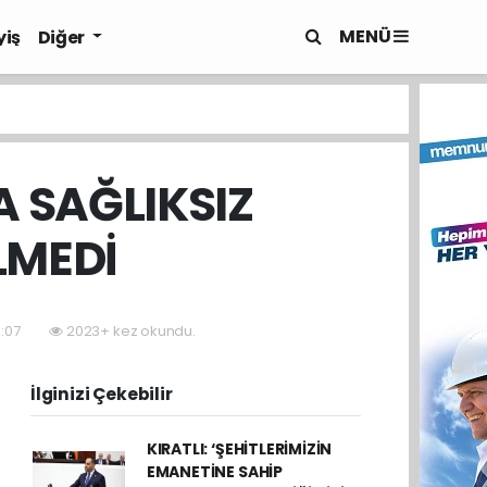
MENÜ
yiş
Diğer
A SAĞLIKSIZ
LMEDİ
3:07
2023+ kez okundu.
İlginizi Çekebilir
KIRATLI: ‘ŞEHİTLERİMİZİN
EMANETİNE SAHİP