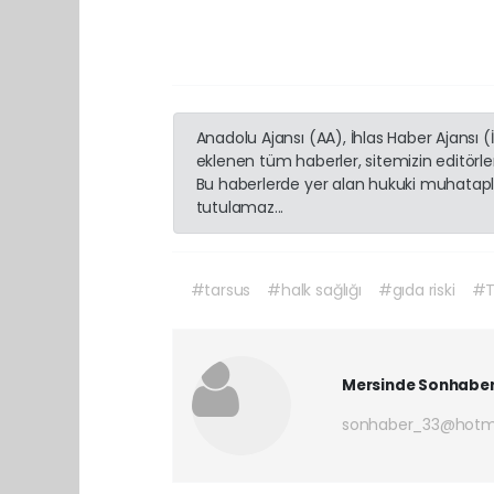
Anadolu Ajansı (AA), İhlas Haber Ajansı 
eklenen tüm haberler, sitemizin editörl
Bu haberlerde yer alan hukuki muhatapla
tutulamaz...
#tarsus
#halk sağlığı
#gıda riski
#T
Mersinde Sonhabe
sonhaber_33@hotm