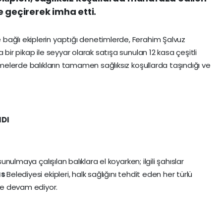
e geçirerek imha etti.
bağlı ekiplerin yaptığı denetimlerde, Ferahim Şalvuz
 bir pikap ile seyyar olarak satışa sunulan 12 kasa çeşitli
lemelerde balıkların tamamen sağlıksız koşullarda taşındığı ve
NDI
sunulmaya çalışılan balıklara el koyarken; ilgili şahıslar
us
Belediyesi ekipleri, halk sağlığını tehdit eden her türlü
ye devam ediyor.