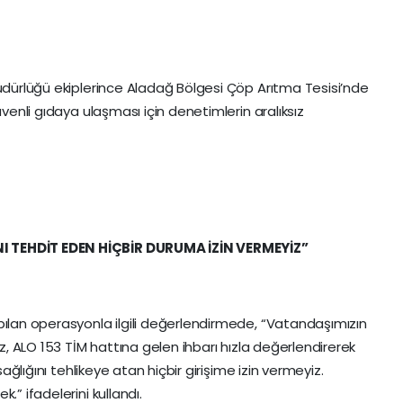
Müdürlüğü ekiplerince Aladağ Bölgesi Çöp Arıtma Tesisi’nde
üvenli gıdaya ulaşması için denetimlerin aralıksız
I TEHDİT EDEN HİÇBİR DURUMA İZİN VERMEYİZ”
apılan operasyonla ilgili değerlendirmede, “Vatandaşımızın
iz, ALO 153 TİM hattına gelen ihbarı hızla değerlendirerek
sağlığını tehlikeye atan hiçbir girişime izin vermeyiz.
.” ifadelerini kullandı.