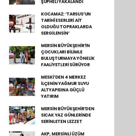
ŞÜPHELİ YAKALANDI
KOCAMAZ: ‘TARSUS’UN
TARİHÎ ESERLERİ AİT
OLDUĞU TOPRAKLARDA
SERGİLENSİN’
MERSİN BÜYÜKŞEHİR’İN
ÇOCUKLARI BİLİMLE
BULUŞTURMAYA YÖNELİK
FAALİYETLERİ SÜRÜYOR
MESKİ’DEN 4 MERKEZ
İLÇENİN YAĞMUR SUYU
ALTYAPISINA GÜÇLÜ
YATIRIM
MERSİN BÜYÜKŞEHİR’DEN
SICAK YAZ GÜNLERİNDE
SERİNLETEN LEZZET
AKP, MERSİNLİ ÜZÜM