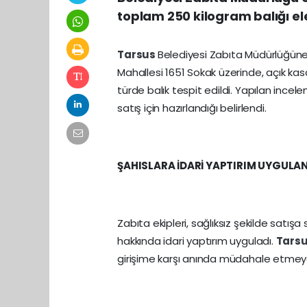
toplam 250 kilogram balığı el
Tarsus
Belediyesi Zabıta Müdürlüğüne 
Mahallesi 1651 Sokak üzerinde, açık kasa
türde balık tespit edildi. Yapılan ince
satış için hazırlandığı belirlendi.
ŞAHISLARA İDARİ YAPTIRIM UYGULA
Zabıta ekipleri, sağlıksız şekilde satışa 
hakkında idari yaptırım uyguladı.
Tars
girişime karşı anında müdahale etme