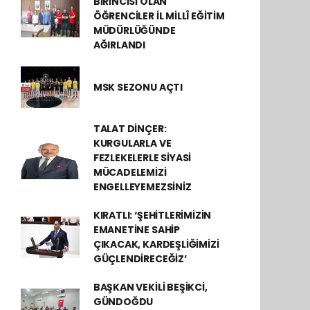
BİRİNCİSİ OLAN
ÖĞRENCİLER İL MİLLÎ EĞİTİM
MÜDÜRLÜĞÜNDE
AĞIRLANDI
MSK SEZONU AÇTI
TALAT DİNÇER:
KURGULARLA VE
FEZLEKELERLE SİYASİ
MÜCADELEMİZİ
ENGELLEYEMEZSİNİZ
KIRATLI: ‘ŞEHİTLERİMİZİN
EMANETİNE SAHİP
ÇIKACAK, KARDEŞLİĞİMİZİ
GÜÇLENDİRECEĞİZ’
BAŞKAN VEKİLİ BEŞİKCİ,
GÜNDOĞDU