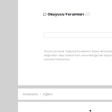
Okuyucu Yorumları
(0)
Yorum yazarak Topluluk Kuralları’nı kabul etmiş b
doğrudan veya dolaylı tüm sorumluluğu tek başınız
sorumlu tutulamaz.
Anasayfa
Eğitim