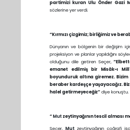
partimizi kuran Ulu Önder Gazi
sözlerine yer verdi.
“Kırmızı çizgimiz; birliğimiz ve bera
Dünyanın ve bölgenin bir değişim için
projeksiyon ve planlar yapıldığını söyle
olduğunu dile getiren Seçer,
“Elbet
emanet edilmiş bir Misâk-ı Mill
boyunduruk altına giremez. Bizim 
beraber kardeşçe yaşayacağız. Bizim
halel getirmeyeceğiz”
diye konuştu.
“
Mut
zeytinyağının tescil alması 
Seçer,
Mut
zeytinyağının coğrafi işa