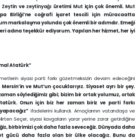
“
Zeytin
ve
zeytinyağı
üretimi
Mut
için çok önemli.
Mut
 Birliği’ne coğrafi işaret tescili için müracaatta
urum markalaşma yolunda çok önemli bir adımdır. Emeği
leri adına teşekkür ediyorum. Yapılan her hizmet, her iyi
mal Atatürk”
izmetlerin siyasi parti farkı gözetmeksizin devam edeceğini
 Mersin’in ve Mut’un çocuklarıyız. Siyaset ayrı bir şey.
zaman söylediğimiz gibi; bizim bir ortak yolumuz, ortak
türk. Onun için biz her zaman biriz ve parti farkı
 yapacağız”
ifadelerini kullandı. Amaçlarının vatandaşa ve
rten Seçer, siyasi kavgaların yarar yerine zarar getirdiğine
iz, birbirimizi çok daha fazla seveceğiz. Dünyada daha
bet gücü daha fazla olan bir ülke olacağız. Bunu da