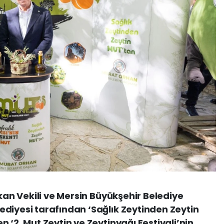
şkan Vekili ve Mersin Büyükşehir Belediye
diyesi tarafından ‘Sağlık Zeytinden Zeytin
 ‘2. Mut Zeytin ve Zeytinyağı Festivali’nin