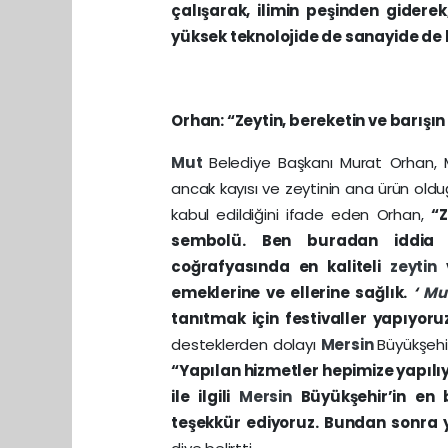
çalışarak, ilimin peşinden gider
yüksek teknolojide de sanayide de
Orhan: “Zeytin, bereketin ve barışı
Mut
Belediye Başkanı Murat Orhan, M
ancak kayısı ve zeytinin ana ürün oldu
kabul edildiğini ifade eden Orhan,
“Z
sembolü. Ben buradan iddia 
coğrafyasında en kaliteli
zeytin
emeklerine ve ellerine sağlık.
‘
Mu
tanıtmak için festivaller yapıyoru
desteklerden dolayı
Mersin
Büyükşehir
“Yapılan hizmetler hepimize yapıl
ile ilgili
Mersin
Büyükşehir’in en
teşekkür ediyoruz. Bundan sonra 