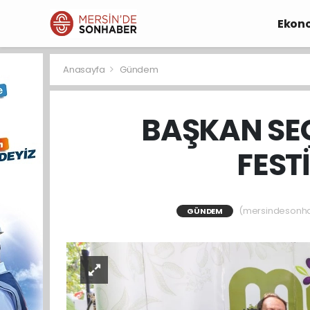
Ekon
Anasayfa
Gündem
BAŞKAN SEÇ
FEST
(mersindesonhabe
GÜNDEM