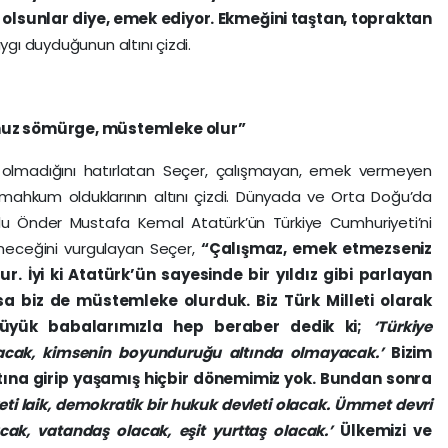
ar olsunlar diye, emek ediyor. Ekmeğini taştan, topraktan
aygı duyduğunun altını çizdi.
nuz sömürge, müstemleke olur”
t olmadığını hatırlatan Seçer, çalışmayan, emek vermeyen
hkum olduklarının altını çizdi. Dünyada ve Orta Doğu’da
lu Önder Mustafa Kemal Atatürk’ün Türkiye Cumhuriyeti’ni
ineceğini vurgulayan Seçer,
“Çalışmaz, emek etmezseniz
 İyi ki Atatürk’ün sayesinde bir yıldız gibi parlayan
a biz de müstemleke olurduk. Biz Türk Milleti olarak
 büyük babalarımızla hep beraber dedik ki;
‘Türkiye
lacak, kimsenin boyunduruğu altında olmayacak.’
Bizim
ına girip yaşamış hiçbir dönemimiz yok. Bundan sonra
ti laik, demokratik bir hukuk devleti olacak. Ümmet devri
acak, vatandaş olacak, eşit yurttaş olacak.’
Ülkemizi ve