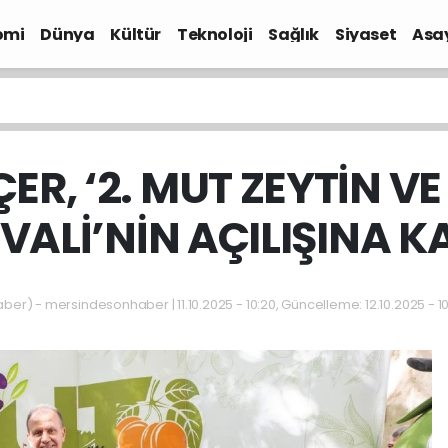
omi
Dünya
Kültür
Teknoloji
Sağlık
Siyaset
Asa
ER, ‘2. MUT ZEYTİN VE
İVALİ’NİN AÇILIŞINA KA
r) - mersindesonhaber | 11.10.2025 - 10:20, Güncelleme: 12.10.2025 - 10