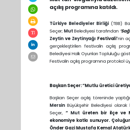
açılış programına katıldı.
Türkiye Belediyeler Birliği
(TBB) Ba
Seçer;
Mut
Belediyesi tarafından
‘Sağ
Zeytin
ve
Zeytinyağı
Festivali’
nin aç
gerçekleştirilen festivalin açılış p
Belediyesi Halk Oyunları Topluluğu göst
Festivalin açılış programına protokol ü
Başkan Seçer: “Mutlu üretici üreti
Başkan Seçer açılış töreninde yaptığı
Mersin
Büyükşehir Belediyesi olarak
Seçer,
“
Mut
üreten bir ilçe ve 
ekonomiye katkı sunuyor. Çoluğunu
Önder Gazi Mustafa Kemal Atatürk’