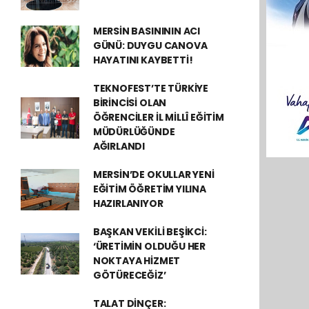
MERSİN BASINININ ACI
GÜNÜ: DUYGU CANOVA
HAYATINI KAYBETTİ!
TEKNOFEST’TE TÜRKİYE
BİRİNCİSİ OLAN
ÖĞRENCİLER İL MİLLÎ EĞİTİM
MÜDÜRLÜĞÜNDE
AĞIRLANDI
MERSİN’DE OKULLAR YENİ
EĞİTİM ÖĞRETİM YILINA
HAZIRLANIYOR
BAŞKAN VEKİLİ BEŞİKCİ:
‘ÜRETİMİN OLDUĞU HER
NOKTAYA HİZMET
GÖTÜRECEĞİZ’
TALAT DİNÇER: