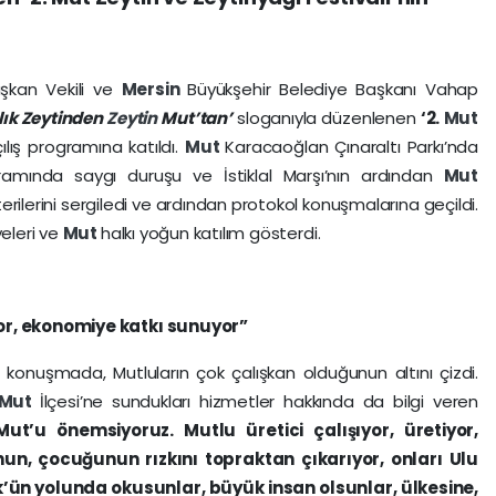
şkan Vekili ve
Mersin
Büyükşehir Belediye Başkanı Vahap
lık Zeytinden
Zeytin
Mut’tan’
sloganıyla düzenlenen
‘2.
Mut
ılış programına katıldı.
Mut
Karacaoğlan Çınaraltı Parkı’nda
rogramında saygı duruşu ve İstiklal Marşı’nın ardından
Mut
erilerini sergiledi ve ardından protokol konuşmalarına geçildi.
yeleri ve
Mut
halkı yoğun katılım gösterdi.
yor, ekonomiye katkı sunuyor”
 konuşmada, Mutluların çok çalışkan olduğunun altını çizdi.
Mut
İlçesi’ne sundukları hizmetler hakkında da bilgi veren
Mut’u önemsiyoruz. Mutlu üretici çalışıyor, üretiyor,
n, çocuğunun rızkını topraktan çıkarıyor, onları Ulu
ün yolunda okusunlar, büyük insan olsunlar, ülkesine,