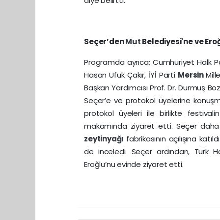
diye belirtti.
Seçer’den
Mut
Belediyesi'ne ve Ero
Programda ayrıca; Cumhuriyet Halk P
Hasan Ufuk Çakır, İYİ Parti
Mersin
Mill
Başkan Yardımcısı Prof. Dr. Durmuş Bo
Seçer’e ve protokol üyelerine konuş
protokol üyeleri ile birlikte festival
makamında ziyaret etti. Seçer daha s
zeytinyağı
fabrikasının açılışına katı
de inceledi. Seçer ardından, Türk H
Eroğlu’nu evinde ziyaret etti.