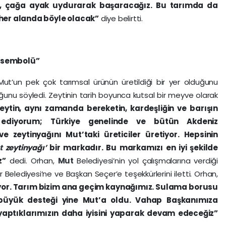
ek, çağa ayak uydurarak başaracağız. Bu tarımda da
 her alanda böyle olacak”
diye belirtti.
n sembolü”
ut’un pek çok tarımsal ürünün üretildiği bir yer olduğunu
ğunu söyledi. Zeytinin tarih boyunca kutsal bir meyve olarak
eytin, aynı zamanda bereketin, kardeşliğin ve barışın
ediyorum; Türkiye genelinde ve bütün Akdeniz
ve zeytinyağını Mut’taki üreticiler üretiyor. Hepsinin
t
zeytinyağı’
bir markadır. Bu markamızı en iyi şekilde
z”
dedi. Orhan,
Mut
Belediyesi’nin yol çalışmalarına verdiği
 Belediyesi’ne ve Başkan Seçer’e teşekkürlerini iletti. Orhan,
ıyor. Tarım bizim ana geçim kaynağımız. Sulama borusu
 büyük desteği yine Mut’a oldu. Vahap Başkanımıza
yaptıklarımızın daha iyisini yaparak devam edeceğiz”