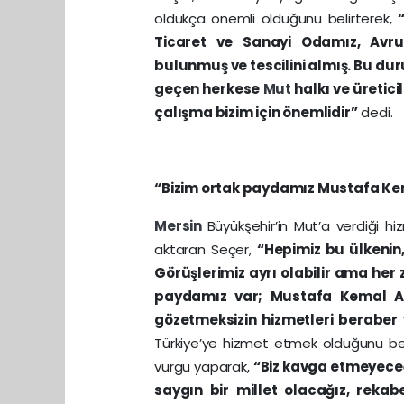
oldukça önemli olduğunu belirterek,
Ticaret ve Sanayi Odamız, Avrupa
bulunmuş ve tescilini almış. Bu d
geçen herkese
Mut
halkı ve üretici
çalışma bizim için önemlidir”
dedi.
“Bizim ortak paydamız Mustafa Ke
Mersin
Büyükşehir’in Mut’a verdiği h
aktaran Seçer,
“Hepimiz bu ülkenin,
Görüşlerimiz ayrı olabilir ama her 
paydamız var; Mustafa Kemal Ata
gözetmeksizin hizmetleri beraber
Türkiye’ye hizmet etmek olduğunu beli
vurgu yaparak,
“Biz kavga etmeyeceğ
saygın bir millet olacağız, reka