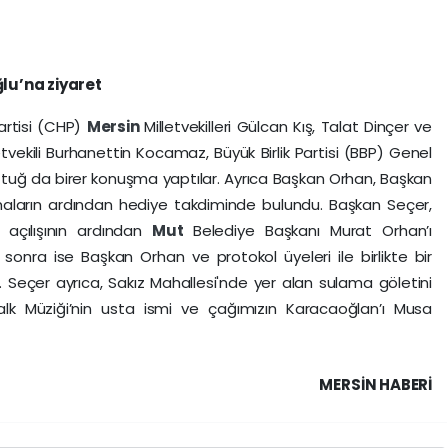
ğlu’na ziyaret
artisi (CHP)
Mersin
Milletvekilleri Gülcan Kış, Talat Dinçer ve
etvekili Burhanettin Kocamaz, Büyük Birlik Partisi (BBP) Genel
ztuğ da birer konuşma yaptılar. Ayrıca Başkan Orhan, Başkan
maların ardından hediye takdiminde bulundu. Başkan Seçer,
in açılışının ardından
Mut
Belediye Başkanı Murat Orhan’ı
onra ise Başkan Orhan ve protokol üyeleri ile birlikte bir
ldı. Seçer ayrıca, Sakız Mahallesi'nde yer alan sulama göletini
alk Müziği’nin usta ismi ve çağımızın Karacaoğlan’ı Musa
MERSIN HABERİ