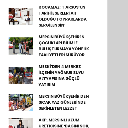
KOCAMAZ: ‘TARSUS’UN
TARİHÎ ESERLERİ AİT
OLDUĞU TOPRAKLARDA
SERGİLENSİN’
MERSİN BÜYÜKŞEHİR’İN
ÇOCUKLARI BİLİMLE
BULUŞTURMAYA YÖNELİK
FAALİYETLERİ SÜRÜYOR
MESKİ’DEN 4 MERKEZ
İLÇENİN YAĞMUR SUYU
ALTYAPISINA GÜÇLÜ
YATIRIM
MERSİN BÜYÜKŞEHİR’DEN
SICAK YAZ GÜNLERİNDE
SERİNLETEN LEZZET
AKP, MERSİNLİ ÜZÜM
ÜRETİCİSİNE ‘BAĞINI SÖK,