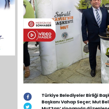
Türkiye Belediyeler Birliği Ba
Başkanı Vahap Seçer; Mut Bele
Mut’tan’ sloganıyla düzenlenen