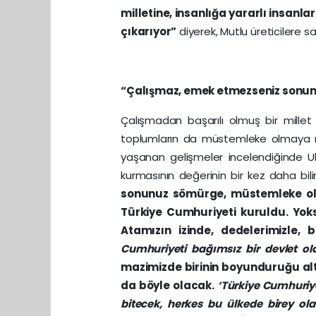
milletine, insanlığa yararlı insanl
çıkarıyor”
diyerek, Mutlu üreticilere s
“Çalışmaz, emek etmezseniz sonu
Çalışmadan başarılı olmuş bir mille
toplumların da müstemleke olmaya ma
yaşanan gelişmeler incelendiğinde U
kurmasının değerinin bir kez daha bil
sonunuz sömürge, müstemleke olur.
Türkiye Cumhuriyeti kuruldu. Yoks
Atamızın izinde, dedelerimizle,
Cumhuriyeti bağımsız bir devlet o
mazimizde birinin boyunduruğu alt
da böyle olacak.
‘Türkiye Cumhuriye
bitecek, herkes bu ülkede birey ol