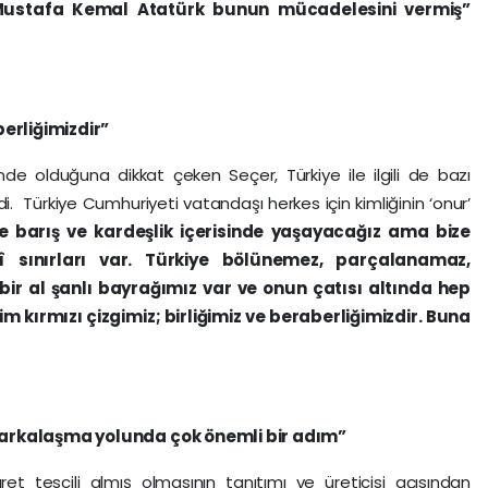
 Mustafa Kemal Atatürk bunun mücadelesini vermiş”
berliğimizdir”
de olduğuna dikkat çeken Seçer, Türkiye ile ilgili de bazı
di. Türkiye Cumhuriyeti vatandaşı herkes için kimliğinin ‘onur’
te barış ve kardeşlik içerisinde yaşayacağız ama bize
î sınırları var. Türkiye bölünemez, parçalanamaz,
bir al şanlı bayrağımız var ve onun çatısı altında hep
 kırmızı çizgimiz; birliğimiz ve beraberliğimizdir. Buna
markalaşma yolunda çok önemli bir adım”
ret tescili almış olmasının tanıtımı ve üreticisi açısından