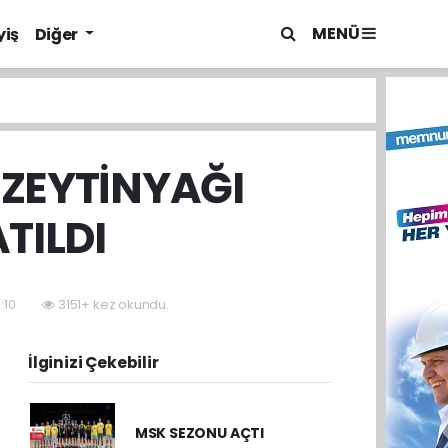
MENÜ
yiş
Diğer
 ZEYTİNYAĞI
TILDI
:10
3151+ kez okundu.
İlginizi Çekebilir
MSK SEZONU AÇTI