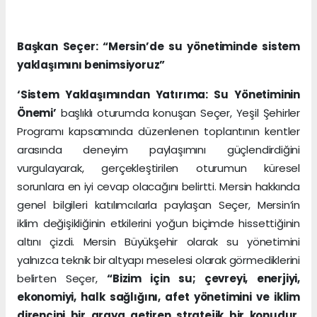
Başkan Seçer: “Mersin’de su yönetiminde sistem
yaklaşımını benimsiyoruz”
‘Sistem Yaklaşımından Yatırıma: Su Yönetiminin
Önemi’
başlıklı oturumda konuşan Seçer, Yeşil Şehirler
Programı kapsamında düzenlenen toplantının kentler
arasında deneyim paylaşımını güçlendirdiğini
vurgulayarak, gerçekleştirilen oturumun küresel
sorunlara en iyi cevap olacağını belirtti. Mersin hakkında
genel bilgileri katılımcılarla paylaşan Seçer, Mersin’in
iklim değişikliğinin etkilerini yoğun biçimde hissettiğinin
altını çizdi. Mersin Büyükşehir olarak su yönetimini
yalnızca teknik bir altyapı meselesi olarak görmediklerini
belirten Seçer,
“Bizim için su; çevreyi, enerjiyi,
ekonomiyi, halk sağlığını, afet yönetimini ve iklim
direncini bir araya getiren stratejik bir konudur.