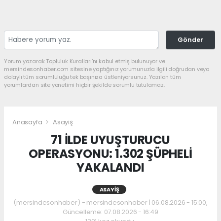
Gönder
Yorum yazarak Topluluk Kuralları’nı kabul etmiş bulunuyor ve
mersindesonhaber.com sitesine yaptığınız yorumunuzla ilgili doğrudan veya
dolaylı tüm sorumluluğu tek başınıza üstleniyorsunuz. Yazılan tüm
yorumlardan site yönetimi hiçbir şekilde sorumlu tutulamaz.
Anasayfa
Asayiş
71 İLDE UYUŞTURUCU
OPERASYONU: 1.302 ŞÜPHELİ
YAKALANDI
ASAYIŞ
(mersindesonhaber) - mersindesonhaber | 06.08.2026 - 15:00,
Güncelleme: 07.08.2026 - 16:49