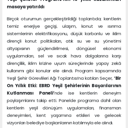
masaya yatırıldı
Birçok oturumun gerçekleştirildiği toplantıda; kentlerin
temiz enerjiye geçişi, ulaşım, konut ve ısınma
sistemlerinin elektrifikasyonu, düşük karbonlu ve iklim
dirençli konut politikaları, atık su ve su yönetimi
altyapısının güçlendirilmesi, döngüsel ekonomi
uygulamaları, sel ve sıcak hava dalgalarına karşı
dirençlilik, iklim krizine uyum süreçlerinde yapay zekâ
kullanımı gibi konular ele alındı. Program kapsamında
Yeşil Şehir Görevlileri Ağı Toplantısı’na katılan Seçer,
‘Bir
On Yıllık Etki: EBRD Yeşil Şehirlerinin Başarılarının
Kutlanması Paneli’
nde ise kentlerin deneyim
paylaşımlarını takip etti. Panelde programa dahil olan
kentlerin yeşil dönüşüm uygulamaları, finansman
deneyimleri, kent yaşamına etkileri ve gelecek
vizyonları belediye başkanlarının katılımıyla ele alındı.