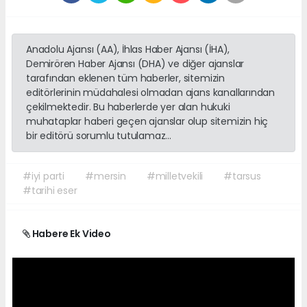
Anadolu Ajansı (AA), İhlas Haber Ajansı (İHA),
Demirören Haber Ajansı (DHA) ve diğer ajanslar
tarafından eklenen tüm haberler, sitemizin
editörlerinin müdahalesi olmadan ajans kanallarından
çekilmektedir. Bu haberlerde yer alan hukuki
muhataplar haberi geçen ajanslar olup sitemizin hiç
bir editörü sorumlu tutulamaz...
#iyi parti
#mersin
#milletvekili
#tarsus
#tarihi eser
Habere Ek Video