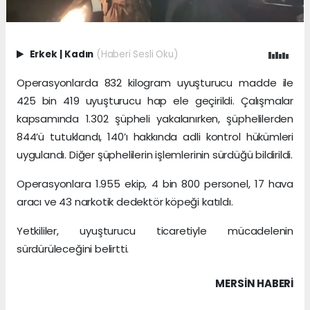
Erkek
|
Kadın
(Haberi Sesli Oku)
Operasyonlarda 832 kilogram uyuşturucu madde ile
425 bin 419 uyuşturucu hap ele geçirildi. Çalışmalar
kapsamında 1.302 şüpheli yakalanırken, şüphelilerden
844’ü tutuklandı, 140’ı hakkında adli kontrol hükümleri
uygulandı. Diğer şüphelilerin işlemlerinin sürdüğü bildirildi.
Operasyonlara 1.955 ekip, 4 bin 800 personel, 17 hava
aracı ve 43 narkotik dedektör köpeği katıldı.
Yetkililer, uyuşturucu ticaretiyle mücadelenin
sürdürüleceğini belirtti.
MERSIN HABERİ