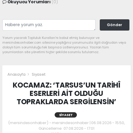
Okuyucu Yorumları
(0)
Gönder
Yorum yazarak Topluluk Kuralları’nı kabul etmiş bulunuyor ve
mersindesonhaber.com sitesine yaptığınız yorumunuzla ilgili doğrudan veya
dolaylı tüm sorumluluğu tek başınıza üstleniyorsunuz. Yazılan tüm
yorumlardan site yönetimi hiçbir şekilde sorumlu tutulamaz.
Anasayfa
Siyaset
KOCAMAZ: ‘TARSUS’UN TARİHÎ
ESERLERİ AİT OLDUĞU
TOPRAKLARDA SERGİLENSİN’
SIYASET
(mersindesonhaber) - mersindesonhaber | 06.08.2026 - 15:50,
Güncelleme: 07.08.2026 - 17:01