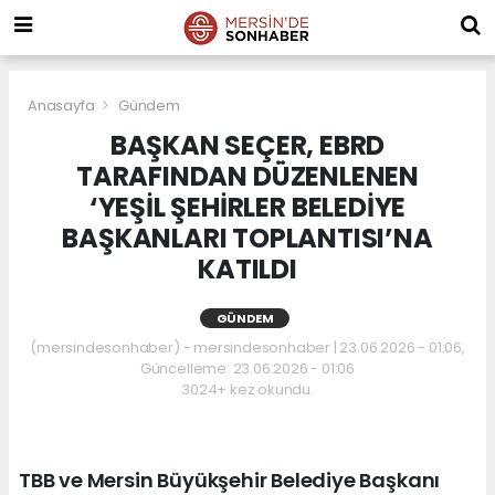
Anasayfa
Gündem
BAŞKAN SEÇER, EBRD
TARAFINDAN DÜZENLENEN
‘YEŞİL ŞEHİRLER BELEDİYE
BAŞKANLARI TOPLANTISI’NA
KATILDI
GÜNDEM
(mersindesonhaber) - mersindesonhaber | 23.06.2026 - 01:06,
Güncelleme: 23.06.2026 - 01:06
3024+ kez okundu.
TBB ve Mersin Büyükşehir Belediye Başkanı