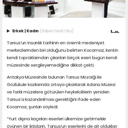
Erkek
|
Kadın
(Haberi Sesli Oku)
Tarsus’un insanlık tarihinin en önemli medeniyet
merkezlerinden biri olduğunu belirten Kocamaz, kentin
kendi topraklarından çıkarılan birçok eseri bugün kendi
müzesinde sergileyemediğine dikkat çekti.
Antakya Müzesinde bulunan Tarsus Mozaiği ile
Gözlükule kazılarında ortaya çıkarılarak Adana Müzesi
ve farklı müzelere götürülen heykelciklerin yeniden
Tarsus’a kazandırılması gerektiğini ifade eden
Kocamaz, şunları söyledi:
“Yurt dışına kaçırılan eserleri ülkemize getirmekle
övünen bir iktidarın, Tarsus’un eserlerini de ait oldukları