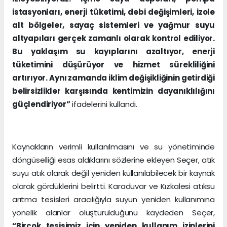
istasyonları, enerji tüketimi, debi değişimleri, izole
alt bölgeler, sayaç sistemleri ve yağmur suyu
altyapıları gerçek zamanlı olarak kontrol ediliyor.
Bu yaklaşım su kayıplarını azaltıyor, enerji
tüketimini düşürüyor ve hizmet sürekliliğini
artırıyor. Aynı zamanda iklim değişikliğinin getirdiği
belirsizlikler karşısında kentimizin dayanıklılığını
güçlendiriyor”
ifadelerini kullandı.
Kaynakların verimli kullanılmasını ve su yönetiminde
döngüselliği esas aldıklarını sözlerine ekleyen Seçer, atık
suyu atık olarak değil yeniden kullanılabilecek bir kaynak
olarak gördüklerini belirtti. Karaduvar ve Kızkalesi atıksu
arıtma tesisleri aracılığıyla suyun yeniden kullanımına
yönelik alanlar oluşturulduğunu kaydeden Seçer,
“Birçok tesisimiz için yeniden kullanım izinlerini