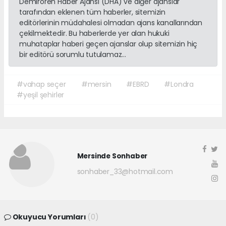
Demirören Haber Ajansı (DHA) ve diğer ajanslar
tarafından eklenen tüm haberler, sitemizin
editörlerinin müdahalesi olmadan ajans kanallarından
çekilmektedir. Bu haberlerde yer alan hukuki
muhataplar haberi geçen ajanslar olup sitemizin hiç
bir editörü sorumlu tutulamaz...
#vahap seçer
#mersin
#EBRD
#Londra
#yeşil şehirler
Mersinde Sonhaber
sonhaber_33@hotmail.com
Okuyucu Yorumları
(0)