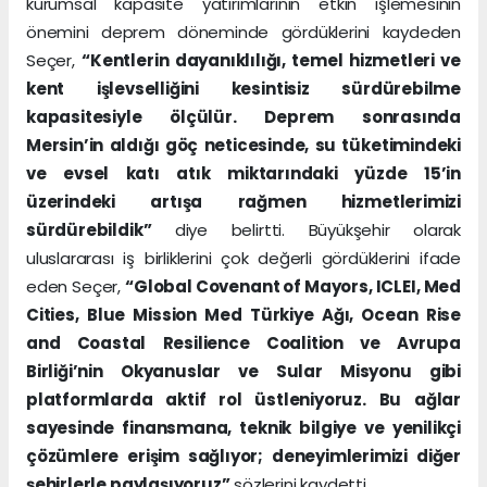
kurumsal kapasite yatırımlarının etkin işlemesinin
önemini deprem döneminde gördüklerini kaydeden
Seçer,
“Kentlerin dayanıklılığı, temel hizmetleri ve
kent işlevselliğini kesintisiz sürdürebilme
kapasitesiyle ölçülür. Deprem sonrasında
Mersin’in aldığı göç neticesinde, su tüketimindeki
ve evsel katı atık miktarındaki yüzde 15’in
üzerindeki artışa rağmen hizmetlerimizi
sürdürebildik”
diye belirtti. Büyükşehir olarak
uluslararası iş birliklerini çok değerli gördüklerini ifade
eden Seçer,
“Global Covenant of Mayors, ICLEI, Med
Cities, Blue Mission Med Türkiye Ağı, Ocean Rise
and Coastal Resilience Coalition ve Avrupa
Birliği’nin Okyanuslar ve Sular Misyonu gibi
platformlarda aktif rol üstleniyoruz. Bu ağlar
sayesinde finansmana, teknik bilgiye ve yenilikçi
çözümlere erişim sağlıyor; deneyimlerimizi diğer
şehirlerle paylaşıyoruz”
sözlerini kaydetti.