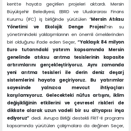
kentte hayata geçirilen projeleri aktardı. Mersin
Büyükşehir Belediyesi, EBRD ve Uluslararası Finans
Kurumu (IFC) iş birliğinde yürütülen
‘Mersin Atıksu
Yönetimi ve Ekolojik Denge Projesi’
nin su
yönetimindeki yaklaşımlarının en önemli örneklerinden
biri olduğunu ifade eden Seçer,
“Yaklaşık 84 milyon
Euro tutarındaki yatırım kapsamında Mersin
genelinde atıksu arıtma tesislerinin kapasite
artırımlarını gerçekleştiriyoruz. Aynı zamanda
yeni arıtma tesisleri ile derin deniz deşarj
sistemlerini hayata geçiriyoruz. Bu yatırımlar
sayesinde yalnızca mevcut ihtiyaçları
karşılamıyoruz. Gelecekteki nüfus artışını, iklim
değişikliğinin etkilerini ve çevresel riskleri de
dikkate alarak uzun vadeli bir su altyapısı inşa
ediyoruz”
dedi. Avrupa Birliği destekli FRIT-II programı
kapsamında yürütülen çalışmalara da değinen Seçer,