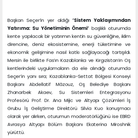
Başkan Seçer’in yer aldığı
‘Sistem Yaklaşımından
Yatırıma: Su Yönetiminin Önemi’
başlıklı oturumda
kente yapılacak bir yatırımın kentin su güvenliğine, iklim
direncine, deniz ekosistemine, enerji tüketimine ve
ekonomik gelişimine nasıl katkı sağlayacağı tartışıldı.
Mersin ile birlikte Fas’ın Kazablanka ve Kırgızistan’ın Oş
kentlerindeki uygulamaların da ele alındığı oturumda
Seçer’in yanı sıra; Kazablanka-Settat Bölgesi Konseyi
Başkanı Abdellatif Mâzouz, Oş Belediye Başkanı
Zhanarbek Akaev, Su Sistemleri Entegrasyonu
Profesörü Prof. Dr. Ana Mijic ve Altyapı Çözümleri İş
Grubu İş Geliştirme Direktörü Silvia Kuo konuşmacı
olarak yer alırken, oturumun moderatörlüğünü ise EBRD
Avrasya Altyapı Bölüm Başkanı Ekaterina Miroshnik
yürüttü.