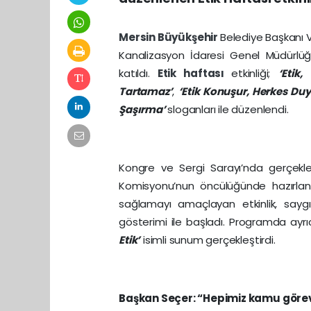
Mersin
Büyükşehir
Belediye Başkanı
Kanalizasyon İdaresi Genel Müdürlü
katıldı.
Etik haftası
etkinliği;
‘Etik,
Tartamaz’
,
‘Etik Konuşur, Herkes Duy
Şaşırma’
sloganları ile düzenlendi.
Kongre ve Sergi Sarayı’nda gerçekle
Komisyonu’nun öncülüğünde hazırlan
sağlamayı amaçlayan etkinlik, saygı
gösterimi ile başladı. Programda ayr
Etik’
isimli sunum gerçekleştirdi.
Başkan Seçer: “Hepimiz kamu görev