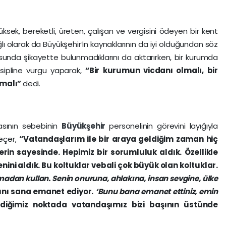
yüksek, bereketli, üreten, çalışan ve vergisini ödeyen bir kent
ı olarak da Büyükşehir’in kaynaklarının da iyi olduğundan söz
sunda şikayette bulunmadıklarını da aktarırken, bir kurumda
sipline vurgu yaparak,
“Bir kurumun vicdanı olmalı, bir
lmalı”
dedi.
masının sebebinin
Büyükşehir
personelinin görevini layığıyla
eçer,
“Vatandaşlarım ile bir araya geldiğim zaman hiç
rin sayesinde. Hepimiz bir sorumluluk aldık. Özellikle
ini aldık. Bu koltuklar vebali çok büyük olan koltuklar.
madan kullan. Senin onuruna, ahlakına, insan sevgine, ülke
ını sana emanet ediyor.
‘Bunu bana emanet ettiniz, emin
iğimiz noktada vatandaşımız bizi başının üstünde