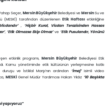
 Vahap Seçer,
Mersin
Büyükşehir
Belediyesi ve
Mersin
Su ve
ğü (MESKİ) tarafından düzenlenen
Etik Haftası
etkinliğine
 Vicdandır’
,
‘Hiçbir Kural, Vicdan Terazisinden Hassas
ar’
,
‘Etik Olmazsa Ekip Olmaz’
ve
‘Etik Pusulandır, Yönünü
şen etkinlik programı,
Mersin
Büyükşehir
Belediyesi Etik
dı. Kamu yönetiminde etik kültürünün yerleşmesine katkı
 duruşu ve İstiklal Marşı’nın ardından
‘İmaj’
isimli video
ıca,
MESKİ
Genel Müdür Yardımcısı Hakan Yıldız
‘10 Başlıkta
i yapıyoruz”