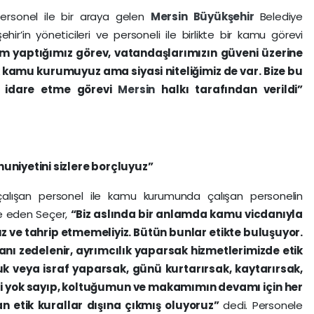
ersonel ile bir araya gelen
Mersin
Büyükşehir
Belediye
ehir’in yöneticileri ve personeli ile birlikte bir kamu görevi
im yaptığımız görev, vatandaşlarımızın güveni üzerine
ak kamu kurumuyuz ama siyasi niteliğimiz de var. Bize bu
e idare etme görevi
Mersin
halkı tarafından verildi”
niyetini sizlere borçluyuz”
çalışan personel ile kamu kurumunda çalışan personelin
de eden Seçer,
“Biz aslında bir anlamda kamu vicdanıyla
sız ve tahrip etmemeliyiz. Bütün bunlar etikte buluşuyor.
nı zedelenir, ayrımcılık yaparsak hizmetlerimizde etik
luk veya israf yaparsak, günü kurtarırsak, kaytarırsak,
ri yok sayıp, koltuğumun ve makamımın devamı için her
 etik kurallar dışına çıkmış oluyoruz”
dedi. Personele