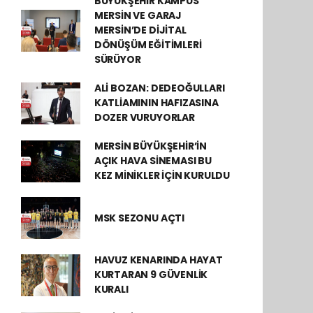
BÜYÜKŞEHİR KAMPÜS
MERSİN VE GARAJ
MERSİN’DE DİJİTAL
DÖNÜŞÜM EĞİTİMLERİ
SÜRÜYOR
ALİ BOZAN: DEDEOĞULLARI
KATLİAMININ HAFIZASINA
DOZER VURUYORLAR
MERSİN BÜYÜKŞEHİR’İN
AÇIK HAVA SİNEMASI BU
KEZ MİNİKLER İÇİN KURULDU
MSK SEZONU AÇTI
HAVUZ KENARINDA HAYAT
KURTARAN 9 GÜVENLİK
KURALI