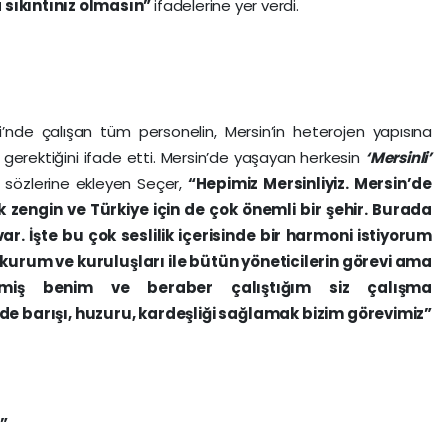
sıkıntınız olmasın”
ifadelerine yer verdi.
i’nde çalışan tüm personelin, Mersin’in heterojen yapısına
gerektiğini ifade etti. Mersin’de yaşayan herkesin
‘Mersinli’
de sözlerine ekleyen Seçer,
“Hepimiz Mersinliyiz. Mersin’de
 zengin ve Türkiye için de çok önemli bir şehir. Burada
r. İşte bu çok seslilik içerisinde bir harmoni istiyorum
urum ve kuruluşları ile bütün yöneticilerin görevi ama
gelmiş benim ve beraber çalıştığım siz çalışma
de barışı, huzuru, kardeşliği sağlamak bizim görevimiz”
r”