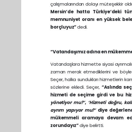
çalışmalarından dolayı müteşekkir old
Mersin’de hatta Türkiye’deki tüm 
memnuniyet oranı en yüksek beled
borçluyuz”
dedi.
“Vatandaşımız adına en mükemmel
Vatandaşlara hizmette siyasi ayrımcılık 
zaman merak etmediklerini ve böyle 
Seçer, halka sundukları hizmetlerin karn
sözlerine ekledi. Seçer,
“Aslında se
hizmeti de seçime girdi ve bu hi
yönetiyor mu?’
,
‘Hizmeti doğru, ka
ayrım yapıyor mu?’
diye değerlend
mükemmeli aramaya devam ede
zorundayız”
diye belirtti.