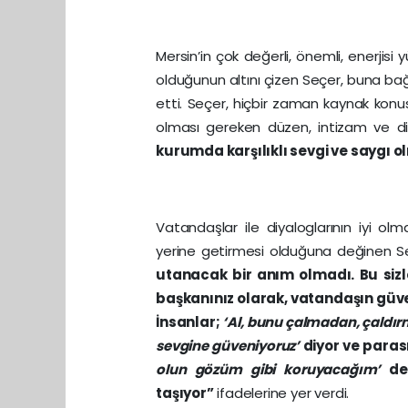
Mersin’in çok değerli, önemli, enerjisi 
olduğunun altını çizen Seçer, buna bağl
etti. Seçer, hiçbir zaman kaynak konu
olması gereken düzen, intizam ve di
kurumda karşılıklı sevgi ve saygı o
Vatandaşlar ile diyaloglarının iyi ol
yerine getirmesi olduğuna değinen S
utanacak bir anım olmadı. Bu sizle
başkanınız olarak, vatandaşın güven
İnsanlar;
‘Al, bunu çalmadan, çaldır
sevgine güveniyoruz’
diyor ve paras
olun gözüm gibi koruyacağım’
ded
taşıyor”
ifadelerine yer verdi.