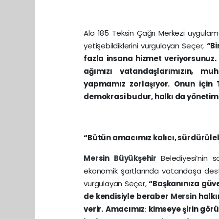
Alo 185 Teksin Çağrı Merkezi uygulam
yetişebildiklerini vurgulayan Seçer,
“Bi
fazla insana hizmet veriyorsunuz. 
ağımızı vatandaşlarımızın, muh
yapmamız zorlaşıyor. Onun için T
demokrasi budur, halkı da yönetim
“Bütün amacımız kalıcı, sürdürüleb
Mersin
Büyükşehir
Belediyesi’nin 
ekonomik şartlarında vatandaşa des
vurgulayan Seçer,
“Başkanınıza güve
de kendisiyle beraber
Mersin
halkı
verir.
Amacımız
;
kimseye şirin görü