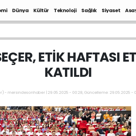
omi
Dünya
Kültür
Teknoloji
Sağlık
Siyaset
Asa
ÇER, ETİK HAFTASI E
KATILDI
 - mersindesonhaber | 29.05.2025 - 00:28, Güncelleme: 29.05.2025 - 