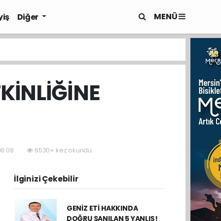
MENÜ
yiş
Diğer
TKİNLİĞİNE
08:08
6530+ kez okundu.
İlginizi Çekebilir
GENİZ ETİ HAKKINDA
DOĞRU SANILAN 5 YANLIŞ!