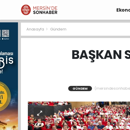
Ekon
Anasayfa
Gündem
BAŞKAN SE
(mersindesonhaber)
GÜNDEM