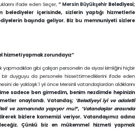
uklarını ifade eden Seçer,
“
Mersin
Büyükşehir
Belediyesi;
belediyeler içerisinde, sizlerin yaptığı hizmetlerle
iyelerin başında geliyor. Biz bu memnuniyeti sizlere
 hizmeti yapmak zorundayız”
yapmadıkları gibi çalışan personelin de siyasi kimliğini hiçbir
bir duyguyu da personele hissettirmediklerini ifade eden
esini de yaklaşık 1 yıl önce Mersinli vatandaşlardan aldıklarını
çime sadece ben girmedim, benim nezdimde hepinizin
zmetler onaylandı. Vatandaş;
‘Belediyeyi iyi ve adaletli
liteli ve zamanında yapıyor mu?’
,
‘Vatandaşlar arasında
irerek bizlere karnemizi veriyor. Vatandaşımız adına
ceğiz. Çünkü biz en mükemmel hizmeti yapmak