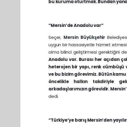
bu kuruma oturtmak. Bundan yana 
“Mersin’de Anadolu var”
Seçer,
Mersin
Büyükşehir
Belediyes
uygun bir hassasiyetle hizmet etmesi 
olma bilinci geliştirmesi gerektiğini 
Anadolu var. Burası her açıdan çok
heterojen bir yapı, renk cümbüşü va
ve bu bizim görevimiz.
Bütün kamu k
öncelikle halkın takdiriyle 
arkadaşlarımızın görevidir. Mersin’
dedi.
“Türkiye’ye barış Mersin’den yayılı