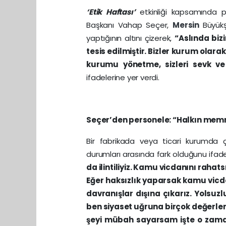
‘Etik Haftası’
etkinliği kapsamında p
Başkanı Vahap Seçer,
Mersin
Büyükş
yaptığının altını çizerek,
“Aslında biz
tesis edilmiştir. Bizler kurum olar
kurumu yönetme, sizleri sevk v
ifadelerine yer verdi.
Seçer’den personele: “Halkın memnu
Bir fabrikada veya ticari kurumda 
durumları arasında fark olduğunu ifa
da ilintiliyiz. Kamu vicdanını rahat
Eğer haksızlık yaparsak kamu vicda
davranışlar dışına çıkarız. Yolsuz
ben siyaset uğruna birçok değerle
şeyi mübah sayarsam işte o zaman