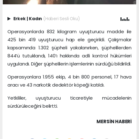
Erkek
|
Kadın
(Haberi Sesli Oku)
Operasyonlarda 832 kilogram uyuşturucu madde ile
425 bin 419 uyuşturucu hap ele geçirildi. Çalışmalar
kapsamında 1.302 şüpheli yakalanırken, şüphelilerden
844’ü tutuklandı, 140’ı hakkında adli kontrol hükümleri
uygulandı. Diğer şüphelilerin işlemlerinin sürdüğü bildirildi.
Operasyonlara 1.955 ekip, 4 bin 800 personel, 17 hava
aracı ve 43 narkotik dedektör köpeği katıldı.
Yetkililer, uyuşturucu ticaretiyle mücadelenin
sürdürüleceğini belirtti.
MERSIN HABERİ