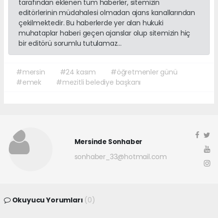
tarafından eklenen tüm haberler, sitemizin
editörlerinin müdahalesi olmadan ajans kanallarından
çekilmektedir. Bu haberlerde yer alan hukuki
muhataplar haberi geçen ajanslar olup sitemizin hiç
bir editörü sorumlu tutulamaz...
#mersin
#24 kasım
#öğretmenler günü
#emek
#mezitli belediye başkanı
Mersinde Sonhaber
sonhaber_33@hotmail.com
Okuyucu Yorumları
(0)