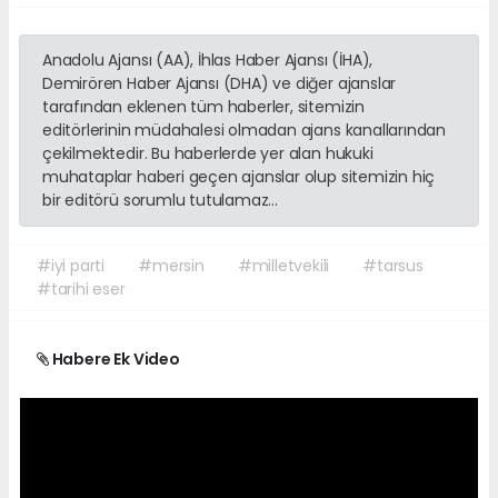
Anadolu Ajansı (AA), İhlas Haber Ajansı (İHA),
Demirören Haber Ajansı (DHA) ve diğer ajanslar
tarafından eklenen tüm haberler, sitemizin
editörlerinin müdahalesi olmadan ajans kanallarından
çekilmektedir. Bu haberlerde yer alan hukuki
muhataplar haberi geçen ajanslar olup sitemizin hiç
bir editörü sorumlu tutulamaz...
#iyi parti
#mersin
#milletvekili
#tarsus
#tarihi eser
Habere Ek Video