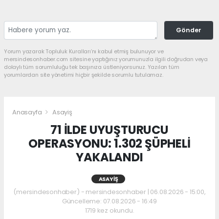
Gönder
Yorum yazarak Topluluk Kuralları’nı kabul etmiş bulunuyor ve
mersindesonhaber.com sitesine yaptığınız yorumunuzla ilgili doğrudan veya
dolaylı tüm sorumluluğu tek başınıza üstleniyorsunuz. Yazılan tüm
yorumlardan site yönetimi hiçbir şekilde sorumlu tutulamaz.
Anasayfa
Asayiş
71 İLDE UYUŞTURUCU
OPERASYONU: 1.302 ŞÜPHELİ
YAKALANDI
ASAYIŞ
(mersindesonhaber) - mersindesonhaber | 06.08.2026 - 15:00,
Güncelleme: 07.08.2026 - 16:49
1719 kez okundu.