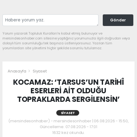
Gönder
Yorum yazarak Topluluk Kuralları’nı kabul etmiş bulunuyor ve
mersindesonhaber.com sitesine yaptığınız yorumunuzla ilgili doğrudan veya
dolaylı tüm sorumluluğu tek başınıza üstleniyorsunuz. Yazılan tüm
yorumlardan site yönetimi hiçbir şekilde sorumlu tutulamaz.
Anasayfa
Siyaset
KOCAMAZ: ‘TARSUS’UN TARİHÎ
ESERLERİ AİT OLDUĞU
TOPRAKLARDA SERGİLENSİN’
SIYASET
(mersindesonhaber) - mersindesonhaber | 06.08.2026 - 15:50,
Güncelleme: 07.08.2026 - 17:01
1632 kez okundu.