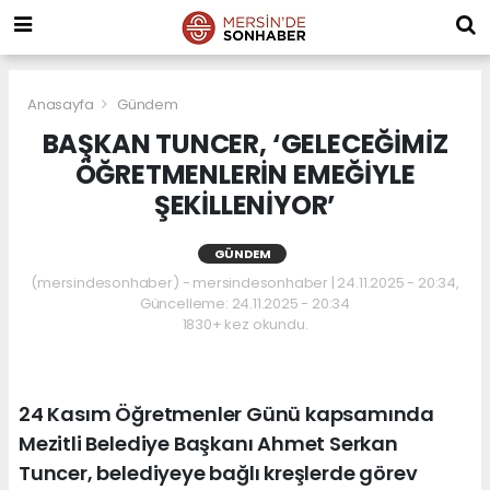
Anasayfa
Gündem
BAŞKAN TUNCER, ‘GELECEĞİMİZ
ÖĞRETMENLERİN EMEĞİYLE
ŞEKİLLENİYOR’
GÜNDEM
(mersindesonhaber) - mersindesonhaber | 24.11.2025 - 20:34,
Güncelleme: 24.11.2025 - 20:34
1830+ kez okundu.
24 Kasım Öğretmenler Günü kapsamında
Mezitli Belediye Başkanı Ahmet Serkan
Tuncer, belediyeye bağlı kreşlerde görev