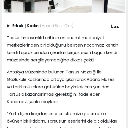
Erkek
|
Kadın
(Haberi Sesli Oku)
Tarsus’un insanlık tarihinin en önemli medeniyet
merkezlerinden biri olduğunu belirten Kocamaz, kentin
kendi topraklarından çıkarılan birçok eseri bugün kendi
müzesinde sergileyemediğine dikkat çekti.
Antakya Müzesinde bulunan Tarsus Mozaiği ile
Gözlükule kazılarında ortaya çıkarılarak Adana Müzesi
ve farklı müzelere götürülen heykelciklerin yeniden
Tarsus’a kazandırılması gerektiğini ifade eden
Kocamaz, şunları söyledi:
“Yurt dışına kaçırılan eserleri ülkemize getirmekle
övünen bir iktidarın, Tarsus’un eserlerini de ait oldukları