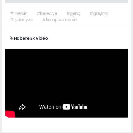
#mersin
#belediye
#genç
#girişimci
#iş dünyası
#kampüs mersin
Habere Ek Video