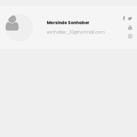
Mersinde Sonhaber
sonhaber_33@hotmail.com
Okuyucu Yorumları
(0)
Gönder
Yorum yazarak Topluluk Kuralları’nı kabul etmiş bulunuyor ve
mersindesonhaber.com sitesine yaptığınız yorumunuzla ilgili doğrudan veya
dolaylı tüm sorumluluğu tek başınıza üstleniyorsunuz. Yazılan tüm
yorumlardan site yönetimi hiçbir şekilde sorumlu tutulamaz.