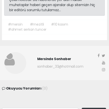
muhataplar haberi geçen ajanslar olup sitemizin hiç
bir editörü sorumlu tutulamaz...
#mersin
#mezitli
#10 kasım
#ahmet serkan tuncer
Mersinde Sonhaber
sonhaber_33@hotmail.com
Okuyucu Yorumları
(0)