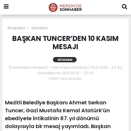
Anasayfa
Gündem
BAŞKAN TUNCER’DEN 10 KASIM
MESAJI
GÜNDEM
(mersindesonhaber) - mersindesonhaber | 09.11.2025 - 22:42,
Güncelleme: 09.11.2025 - 22:42
2410+ kez okundu.
Mezitli Belediye Başkanı Ahmet Serkan
Tuncer, Gazi Mustafa Kemal Atatürk’ün
ebediyete intikalinin 87. yıl dönümü
dolayısıyla bir mesaj yayımladı. Başkan