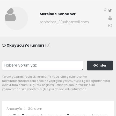
Mersinde Sonhaber
sonhaber_33@hotmail.com
Okuyucu Yorumları
(0)
Gönder
Yorum yazarak Topluluk Kuralları’nı kabul etmiş bulunuyor ve
mersindesonhaber.com sitesine yaptığınız yorumunuzla ilgili doğrudan veya
dolaylı tüm sorumluluğu tek başınıza üstleniyorsunuz. Yazılan tüm
yorumlardan site yönetimi hiçbir şekilde sorumlu tutulamaz.
Anasayfa
Gündem