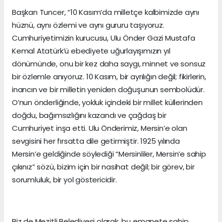
Başkan Tuncer, “10 Kasım’da milletçe kalbimizde aynı
hüznü, aynı özlemi ve aynı gururu taşıyoruz.
Cumhuriyetimizin kurucusu, Ulu Önder Gazi Mustafa
Kemal Atatürk’ü ebediyete uğurlayışımızın yıl
dönümünde, onu bir kez daha saygı, minnet ve sonsuz
bir özlemle anıyoruz. 10 Kasım, bir ayrılığın değil; fikirlerin,
inancın ve bir milletin yeniden doğuşunun sembolüdür.
O’nun önderliğinde, yokluk içindeki bir millet küllerinden
doğdu, bağımsızlığını kazandı ve çağdaş bir
Cumhuriyet inşa etti. Ulu Önderimiz, Mersin’e olan
sevgisini her fırsatta dile getirmiştir. 1925 yılında
Mersin’e geldiğinde söylediği “Mersinliler, Mersin’e sahip
çıkınız” sözü, bizim için bir nasihat değil; bir görev, bir
sorumluluk, bir yol göstericidir.
Biz de Mezitli Belediyesi olarak, bu emanete sahip