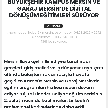
BÜYÜKŞEHİR KAMPÜS MERSİN VE
GARAJ MERSİN’DE DİJİTAL
DÖNÜŞÜM EĞİTİMLERİ SÜRÜYOR
GÜNDEM
(mersindesonhaber) - mersindesonhaber | 04.08.2026 - 22:12,
Güncelleme: 05.08.2026 - 10:04
1399 kez okundu.
Mersin Büyükşehir Belediyesi tarafından
gençleri, girişimcileri ve iş dünyasını aynı çatı
altında buluşturmak amacıyla hayata
geçirilen Kampüs Mersin ve Garaj Mersin’de
eğitim programları hız kesmeden devam
ediyor. ‘Dijital Liderler Geliyor’ eğitim serisinin
2. buluşmasında katılımcılar, LinkedIn’i
profesyonel kariyerlerinde daha etkili