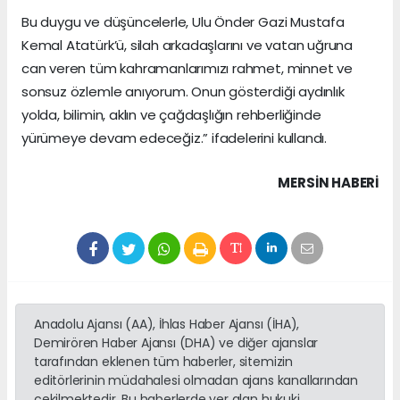
Bu duygu ve düşüncelerle, Ulu Önder Gazi Mustafa
Kemal Atatürk’ü, silah arkadaşlarını ve vatan uğruna
can veren tüm kahramanlarımızı rahmet, minnet ve
sonsuz özlemle anıyorum. Onun gösterdiği aydınlık
yolda, bilimin, aklın ve çağdaşlığın rehberliğinde
yürümeye devam edeceğiz.” ifadelerini kullandı.
MERSIN HABERİ
Anadolu Ajansı (AA), İhlas Haber Ajansı (İHA),
Demirören Haber Ajansı (DHA) ve diğer ajanslar
tarafından eklenen tüm haberler, sitemizin
editörlerinin müdahalesi olmadan ajans kanallarından
çekilmektedir. Bu haberlerde yer alan hukuki