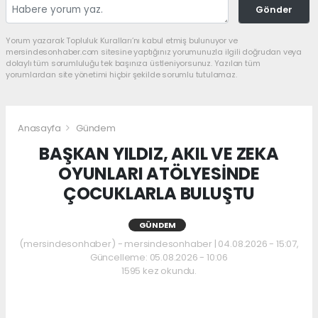
Gönder
Yorum yazarak Topluluk Kuralları’nı kabul etmiş bulunuyor ve
mersindesonhaber.com sitesine yaptığınız yorumunuzla ilgili doğrudan veya
dolaylı tüm sorumluluğu tek başınıza üstleniyorsunuz. Yazılan tüm
yorumlardan site yönetimi hiçbir şekilde sorumlu tutulamaz.
Anasayfa
Gündem
BAŞKAN YILDIZ, AKIL VE ZEKA
OYUNLARI ATÖLYESİNDE
ÇOCUKLARLA BULUŞTU
GÜNDEM
(mersindesonhaber) - mersindesonhaber | 04.08.2026 - 15:07,
Güncelleme: 05.08.2026 - 10:06
1595 kez okundu.