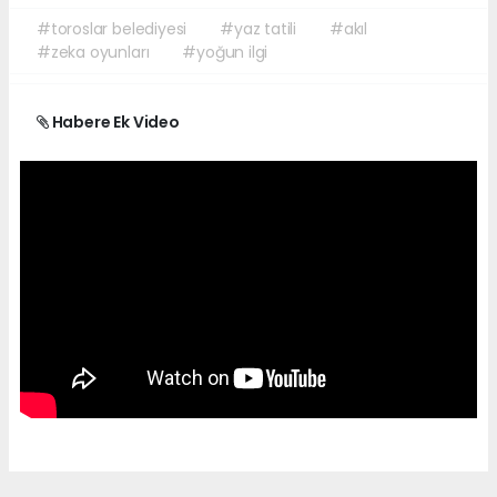
#toroslar belediyesi
#yaz tatili
#akıl
#zeka oyunları
#yoğun ilgi
Habere Ek Video