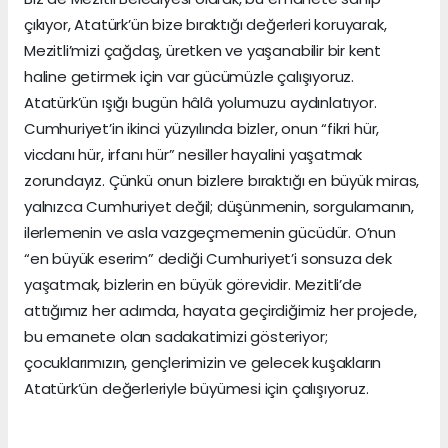
çıkıyor, Atatürk’ün bize bıraktığı değerleri koruyarak,
Mezitli’mizi çağdaş, üretken ve yaşanabilir bir kent
haline getirmek için var gücümüzle çalışıyoruz.
Atatürk’ün ışığı bugün hâlâ yolumuzu aydınlatıyor.
Cumhuriyet’in ikinci yüzyılında bizler, onun “fikri hür,
vicdanı hür, irfanı hür” nesiller hayalini yaşatmak
zorundayız. Çünkü onun bizlere bıraktığı en büyük miras,
yalnızca Cumhuriyet değil; düşünmenin, sorgulamanın,
ilerlemenin ve asla vazgeçmemenin gücüdür. O’nun
“en büyük eserim” dediği Cumhuriyet’i sonsuza dek
yaşatmak, bizlerin en büyük görevidir. Mezitli’de
attığımız her adımda, hayata geçirdiğimiz her projede,
bu emanete olan sadakatimizi gösteriyor;
çocuklarımızın, gençlerimizin ve gelecek kuşakların
Atatürk’ün değerleriyle büyümesi için çalışıyoruz.