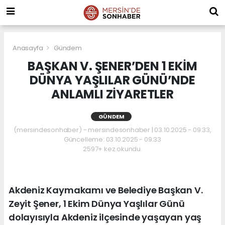
Anasayfa
Gündem
BAŞKAN V. ŞENER’DEN 1 EKİM
DÜNYA YAŞLILAR GÜNÜ’NDE
ANLAMLI ZİYARETLER
GÜNDEM
(mersindesonhaber) - mersindesonhaber | 03.10.2025 - 09:33,
Güncelleme: 03.10.2025 - 09:33
2597+ kez okundu.
Akdeniz Kaymakamı ve Belediye Başkan V.
Zeyit Şener, 1 Ekim Dünya Yaşlılar Günü
dolayısıyla Akdeniz ilçesinde yaşayan yaş