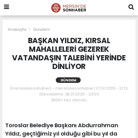
Anasayfa
Gündem
BAŞKAN YILDIZ, KIRSAL
MAHALLELERİ GEZEREK
VATANDAŞIN TALEBİNİ YERİNDE
DİNLİYOR
GÜNDEM
(mersindesonhaber) - mersindesonhaber | 07.01.2026 - 21:13,
Güncelleme: 08.01.2026 - 23:03
3906+ kez okundu.
Toroslar Belediye Başkanı Abdurrahman
Yıldız, geçtiğimiz yıl olduğu gibi bu yıl da