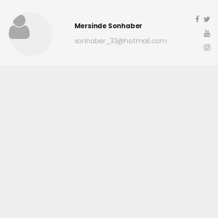
Mersinde Sonhaber
sonhaber_33@hotmail.com
Okuyucu Yorumları
(0)
Gönder
Yorum yazarak Topluluk Kuralları’nı kabul etmiş bulunuyor ve
mersindesonhaber.com sitesine yaptığınız yorumunuzla ilgili doğrudan veya
dolaylı tüm sorumluluğu tek başınıza üstleniyorsunuz. Yazılan tüm
yorumlardan site yönetimi hiçbir şekilde sorumlu tutulamaz.