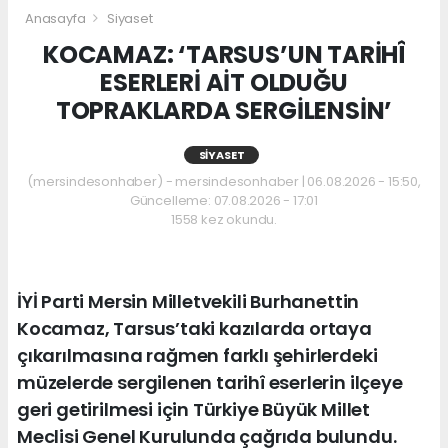
Anasayfa
Siyaset
KOCAMAZ: ‘TARSUS’UN TARİHÎ
ESERLERİ AİT OLDUĞU
TOPRAKLARDA SERGİLENSİN’
SIYASET
(mersindesonhaber) - mersindesonhaber | 06.08.2026 - 15:50,
Güncelleme: 07.08.2026 - 17:01
1558 kez okundu.
İYİ Parti Mersin Milletvekili Burhanettin
Kocamaz, Tarsus’taki kazılarda ortaya
çıkarılmasına rağmen farklı şehirlerdeki
müzelerde sergilenen tarihî eserlerin ilçeye
geri getirilmesi için Türkiye Büyük Millet
Meclisi Genel Kurulunda çağrıda bulundu.