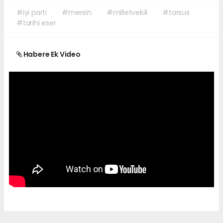
#iyi parti
#mersin
#milletvekili
#tarsus
#tarihi eser
Habere Ek Video