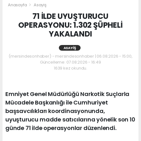
Anasayfa
Asayiş
71 İLDE UYUŞTURUCU
OPERASYONU: 1.302 ŞÜPHELİ
YAKALANDI
ASAYIŞ
(mersindesonhaber) - mersindesonhaber | 06.08.2026 - 15:00,
Güncelleme: 07.08.2026 - 16:49
1639 kez okundu.
Emniyet Genel Müdürlüğü Narkotik Suçlarla
Mücadele Başkanlığı ile Cumhuriyet
başsavcılıkları koordinasyonunda,
uyuşturucu madde satıcılarına yönelik son 10
günde 71 ilde operasyonlar düzenlendi.