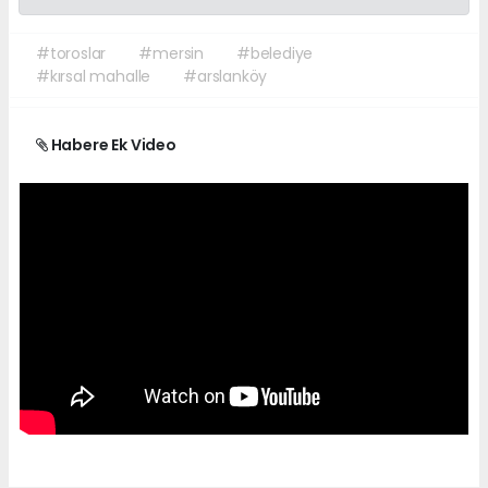
#toroslar
#mersin
#belediye
#kırsal mahalle
#arslanköy
Habere Ek Video