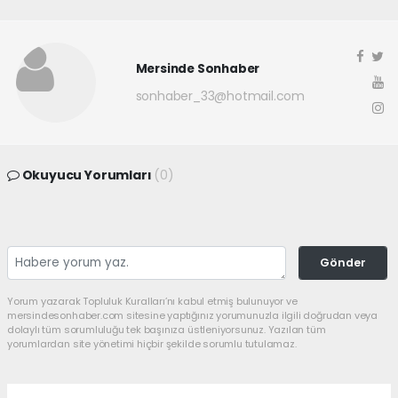
Mersinde Sonhaber
sonhaber_33@hotmail.com
Okuyucu Yorumları
(0)
Gönder
Yorum yazarak Topluluk Kuralları’nı kabul etmiş bulunuyor ve
mersindesonhaber.com sitesine yaptığınız yorumunuzla ilgili doğrudan veya
dolaylı tüm sorumluluğu tek başınıza üstleniyorsunuz. Yazılan tüm
yorumlardan site yönetimi hiçbir şekilde sorumlu tutulamaz.