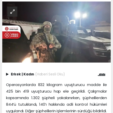
Erkek
|
Kadın
(Haberi Sesli Oku)
Operasyonlarda 832 kilogram uyuşturucu madde ile
425 bin 419 uyuşturucu hap ele geçirildi. Çalışmalar
kapsamında 1.302 şüpheli yakalanırken, şüphelilerden
844’ü tutuklandı, 140’ı hakkında adli kontrol hükümleri
uygulandı. Diğer şüphelilerin işlemlerinin sürdüğü bildirildi.