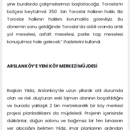
yine buralarda çalışmalarımızı başlatacağız. Toroslar’ın
bütçesi beytülmal. 350 bin Toroslar halkının hakkı. Biz
Toroslar halkının hakkını korumakla görevliyiz. Bu
dönemin sonu geldiğinde Toroslar’da ciddi oranda artık
yol meselesi, asfalt meselesi, parke taşı meselesi
konuşulmaz hale gelecek.” ifadelerini kullandı.
ARSLANKÖY’E YENİ KÖY MERKEZİ MÜJDESİ
Başkan Yıldız, Arslanköy’de uzun yıllardır atıl durumda
olan ve risk oluşturan eski lojman alanının boşaltıldığını
ve burada yaklaşık 2 bin metrekarelik bir köy merkezi
projesi planladıklarını da müjdeledi. Projenin içerisinde
dükkânlar, düğün salonu ve bağımsız bir fırın binasının
yer alacağını belirten Yıldız, imar planlarının ardından