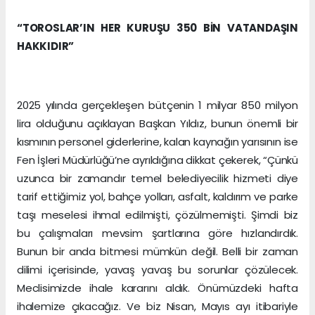
“TOROSLAR’IN HER KURUŞU 350 BİN VATANDAŞIN
HAKKIDIR”
2025 yılında gerçekleşen bütçenin 1 milyar 850 milyon
lira olduğunu açıklayan Başkan Yıldız, bunun önemli bir
kısmının personel giderlerine, kalan kaynağın yarısının ise
Fen İşleri Müdürlüğü’ne ayrıldığına dikkat çekerek, “Çünkü
uzunca bir zamandır temel belediyecilik hizmeti diye
tarif ettiğimiz yol, bahçe yolları, asfalt, kaldırım ve parke
taşı meselesi ihmal edilmişti, çözülmemişti. Şimdi biz
bu çalışmaları mevsim şartlarına göre hızlandırdık.
Bunun bir anda bitmesi mümkün değil. Belli bir zaman
dilimi içerisinde, yavaş yavaş bu sorunlar çözülecek.
Meclisimizde ihale kararını aldık. Önümüzdeki hafta
ihalemize çıkacağız. Ve biz Nisan, Mayıs ayı itibariyle