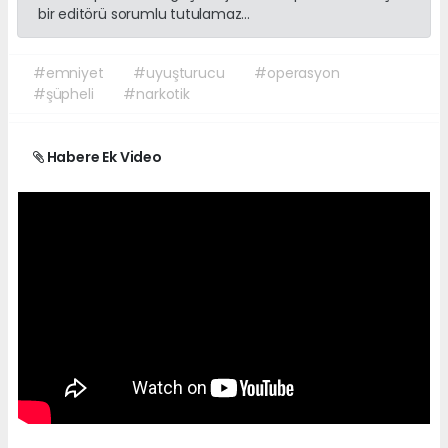
bir editörü sorumlu tutulamaz...
#emniyet
#uyuşturucu
#operasyon
#şüpheli
#narkotik
Habere Ek Video