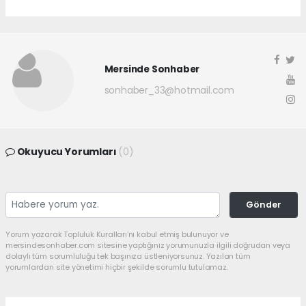
Mersinde Sonhaber
sonhaber_33@hotmail.com
Okuyucu Yorumları
(0)
Gönder
Yorum yazarak Topluluk Kuralları’nı kabul etmiş bulunuyor ve
mersindesonhaber.com sitesine yaptığınız yorumunuzla ilgili doğrudan veya
dolaylı tüm sorumluluğu tek başınıza üstleniyorsunuz. Yazılan tüm
yorumlardan site yönetimi hiçbir şekilde sorumlu tutulamaz.