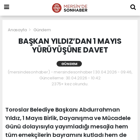
Anasayfa
Gündem
BAŞKAN YILDIZ’DAN 1 MAYIS
YÜRÜYÜŞÜNE DAVET
GÜNDEM
(mersindesonhaber) - mersindesonhaber | 30.04.2026 - 09:46,
Güncelleme: 30.04.2026 - 10:42
2375+ kez okundu.
Toroslar Belediye Başkanı Abdurrahman
Yıldız, 1 Mayıs Birlik, Dayanışma ve Mücadele
Günü dolayısıyla yayımladığı mesajla hem
tüm emekçilerin bayramını kutladı hem de