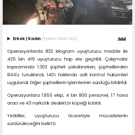
Erkek
|
Kadın
(Haberi Sesli Oku)
Operasyonlarda 832 kilogram uyuşturucu madde ile
425 bin 419 uyuşturucu hap ele geçirildi. Çalışmalar
kapsamında 1.302 şüpheli yakalanırken, şüphelilerden
844’ü tutuklandı, 140’ı hakkında adli kontrol hükümleri
uygulandı. Diğer şüphelilerin işlemlerinin sürdüğü bildirildi.
Operasyonlara 1.955 ekip, 4 bin 800 personel, 17 hava
aracı ve 43 narkotik dedektör köpeği katıldı.
Yetkililer, uyuşturucu ticaretiyle mücadelenin
sürdürüleceğini belirtti.