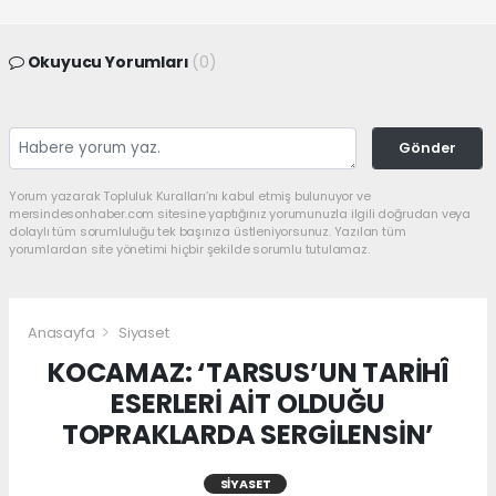
Okuyucu Yorumları
(0)
Gönder
Yorum yazarak Topluluk Kuralları’nı kabul etmiş bulunuyor ve
mersindesonhaber.com sitesine yaptığınız yorumunuzla ilgili doğrudan veya
dolaylı tüm sorumluluğu tek başınıza üstleniyorsunuz. Yazılan tüm
yorumlardan site yönetimi hiçbir şekilde sorumlu tutulamaz.
Anasayfa
Siyaset
KOCAMAZ: ‘TARSUS’UN TARİHÎ
ESERLERİ AİT OLDUĞU
TOPRAKLARDA SERGİLENSİN’
SIYASET