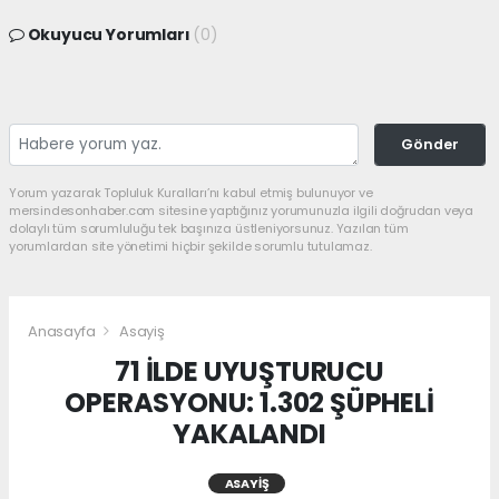
Okuyucu Yorumları
(0)
Gönder
Yorum yazarak Topluluk Kuralları’nı kabul etmiş bulunuyor ve
mersindesonhaber.com sitesine yaptığınız yorumunuzla ilgili doğrudan veya
dolaylı tüm sorumluluğu tek başınıza üstleniyorsunuz. Yazılan tüm
yorumlardan site yönetimi hiçbir şekilde sorumlu tutulamaz.
Anasayfa
Asayiş
71 İLDE UYUŞTURUCU
OPERASYONU: 1.302 ŞÜPHELİ
YAKALANDI
ASAYIŞ