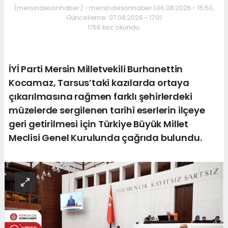
(mersindesonhaber) - mersindesonhaber | 06.08.2026 - 15:50,
Güncelleme: 07.08.2026 - 17:01
1766 kez okundu.
İYİ Parti Mersin Milletvekili Burhanettin
Kocamaz, Tarsus’taki kazılarda ortaya
çıkarılmasına rağmen farklı şehirlerdeki
müzelerde sergilenen tarihî eserlerin ilçeye
geri getirilmesi için Türkiye Büyük Millet
Meclisi Genel Kurulunda çağrıda bulundu.