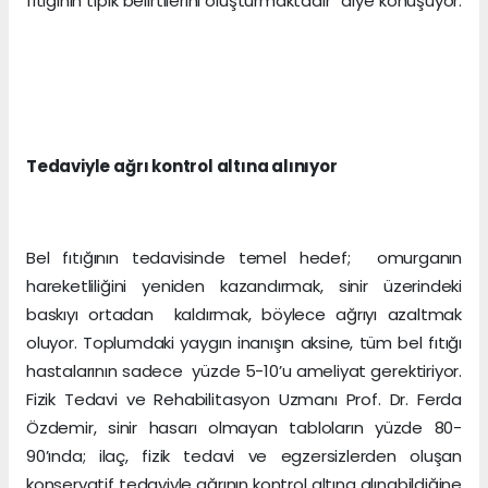
fıtığının tipik belirtilerini oluşturmaktadır” diye konuşuyor.
Tedaviyle ağrı kontrol altına alınıyor
Bel fıtığının tedavisinde temel hedef; omurganın
hareketliliğini yeniden kazandırmak, sinir üzerindeki
baskıyı ortadan kaldırmak, böylece ağrıyı azaltmak
oluyor. Toplumdaki yaygın inanışın aksine, tüm bel fıtığı
hastalarının sadece yüzde 5-10’u ameliyat gerektiriyor.
Fizik Tedavi ve Rehabilitasyon Uzmanı Prof. Dr. Ferda
Özdemir, sinir hasarı olmayan tabloların yüzde 80-
90’ında; ilaç, fizik tedavi ve egzersizlerden oluşan
konservatif tedaviyle ağrının kontrol altına alınabildiğine