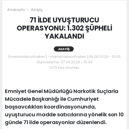
Anasayfa
Asayiş
71 İLDE UYUŞTURUCU
OPERASYONU: 1.302 ŞÜPHELİ
YAKALANDI
ASAYIŞ
(mersindesonhaber) - mersindesonhaber | 06.08.2026 - 15:00,
Güncelleme: 07.08.2026 - 16:49
1473 kez okundu.
Emniyet Genel Müdürlüğü Narkotik Suçlarla
Mücadele Başkanlığı ile Cumhuriyet
başsavcılıkları koordinasyonunda,
uyuşturucu madde satıcılarına yönelik son 10
günde 71 ilde operasyonlar düzenlendi.