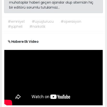
muhataplar haberi geçen ajanslar olup sitemizin hiç
bir editörü sorumlu tutulamaz...
#emniyet
#uyuşturucu
#operasyon
#şüpheli
#narkotik
Habere Ek Video