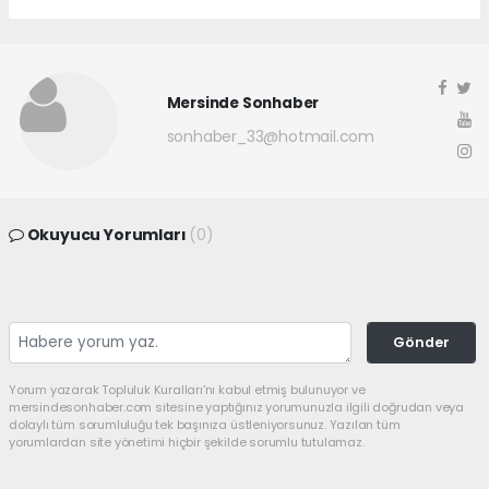
Mersinde Sonhaber
sonhaber_33@hotmail.com
Okuyucu Yorumları
(0)
Gönder
Yorum yazarak Topluluk Kuralları’nı kabul etmiş bulunuyor ve
mersindesonhaber.com sitesine yaptığınız yorumunuzla ilgili doğrudan veya
dolaylı tüm sorumluluğu tek başınıza üstleniyorsunuz. Yazılan tüm
yorumlardan site yönetimi hiçbir şekilde sorumlu tutulamaz.