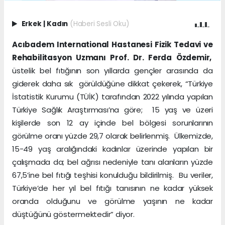
Erkek
|
Kadın
(Haberi Sesli Oku)
Acıbadem International Hastanesi Fizik Tedavi ve
Rehabilitasyon Uzmanı Prof. Dr. Ferda Özdemir,
üstelik bel fıtığının son yıllarda gençler arasında da
giderek daha sık görüldüğüne dikkat çekerek, “Türkiye
İstatistik Kurumu (TÜİK) tarafından 2022 yılında yapılan
Türkiye Sağlık Araştırması’na göre; 15 yaş ve üzeri
kişilerde son 12 ay içinde bel bölgesi sorunlarının
görülme oranı yüzde 29,7 olarak belirlenmiş. Ülkemizde,
15-49 yaş aralığındaki kadınlar üzerinde yapılan bir
çalışmada da; bel ağrısı nedeniyle tanı alanların yüzde
67,5’ine bel fıtığı teşhisi konulduğu bildirilmiş. Bu veriler,
Türkiye’de her yıl bel fıtığı tanısının ne kadar yüksek
oranda olduğunu ve görülme yaşının ne kadar
düştüğünü göstermektedir” diyor.