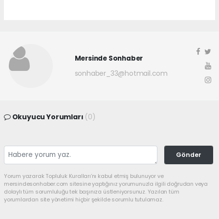
Mersinde Sonhaber
sonhaber_33@hotmail.com
Okuyucu Yorumları
(0)
Gönder
Yorum yazarak Topluluk Kuralları’nı kabul etmiş bulunuyor ve
mersindesonhaber.com sitesine yaptığınız yorumunuzla ilgili doğrudan veya
dolaylı tüm sorumluluğu tek başınıza üstleniyorsunuz. Yazılan tüm
yorumlardan site yönetimi hiçbir şekilde sorumlu tutulamaz.