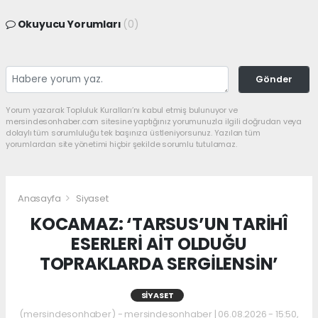
Okuyucu Yorumları
(0)
Gönder
Yorum yazarak Topluluk Kuralları’nı kabul etmiş bulunuyor ve
mersindesonhaber.com sitesine yaptığınız yorumunuzla ilgili doğrudan veya
dolaylı tüm sorumluluğu tek başınıza üstleniyorsunuz. Yazılan tüm
yorumlardan site yönetimi hiçbir şekilde sorumlu tutulamaz.
Anasayfa
Siyaset
KOCAMAZ: ‘TARSUS’UN TARİHÎ
ESERLERİ AİT OLDUĞU
TOPRAKLARDA SERGİLENSİN’
SIYASET
(mersindesonhaber) - mersindesonhaber | 06.08.2026 - 15:50,