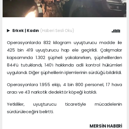
Erkek
|
Kadın
(Haberi Sesli Oku)
Operasyonlarda 832 kilogram uyuşturucu madde ile
425 bin 419 uyuşturucu hap ele geçirildi. Çalışmalar
kapsamında 1.302 şüpheli yakalanırken, şüphelilerden
844’ü tutuklandı, 140’ı hakkında adli kontrol hükümleri
uygulandı. Diğer şüphelilerin işlemlerinin sürdüğü bildirildi.
Operasyonlara 1.955 ekip, 4 bin 800 personel, 17 hava
aracı ve 43 narkotik dedektör köpeği katıldı.
Yetkililer, uyuşturucu ticaretiyle mücadelenin
sürdürüleceğini belirtti.
MERSIN HABERİ