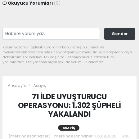
Okuyucu Yorumları
(0)
Gönder
Yorum yazarak Topluluk Kuralları’nı kabul etmiş bulunuyor ve
mersindesonhaber.com sitesine yaptığınız yorumunuzla ilgili doğrudan veya
dolaylı tüm sorumluluğu tek başınıza üstleniyorsunuz. Yazılan tüm
yorumlardan site yönetimi hiçbir şekilde sorumlu tutulamaz.
Anasayfa
Asayiş
71 İLDE UYUŞTURUCU
OPERASYONU: 1.302 ŞÜPHELİ
YAKALANDI
ASAYIŞ
(mersindesonhaber) - mersindesonhaber | 06.08.2026 - 15:00,