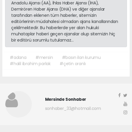
Anadolu Ajansı (AA), İhlas Haber Ajansı (İHA),
Demirören Haber Ajansı (DHA) ve diğer ajanslar
tarafından eklenen tüm haberler, sitemizin
editörlerinin müdahalesi olmadan ajans kanallarından
çekilmektedir. Bu haberlerde yer alan hukuki
muhataplar haberi geçen ajanslar olup sitemizin hiç
bir editörü sorumlu tutulamaz...
#adana
#mersin
#basın ilan kurumu
#halil ibrahim parlak
#çetin oranlı
Mersinde Sonhaber
sonhaber_33@hotmail.com