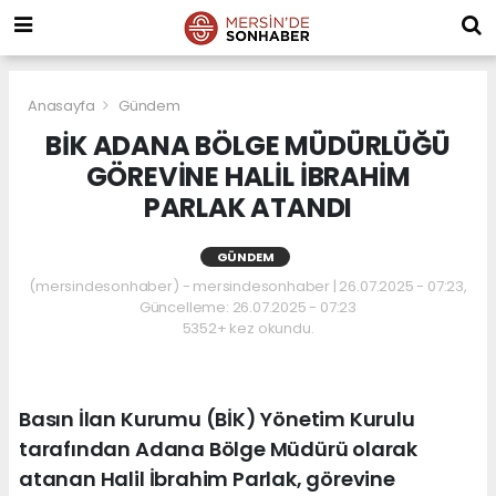
Anasayfa
Gündem
BİK ADANA BÖLGE MÜDÜRLÜĞÜ
GÖREVİNE HALİL İBRAHİM
PARLAK ATANDI
GÜNDEM
(mersindesonhaber) - mersindesonhaber | 26.07.2025 - 07:23,
Güncelleme: 26.07.2025 - 07:23
5352+ kez okundu.
Basın İlan Kurumu (BİK) Yönetim Kurulu
tarafından Adana Bölge Müdürü olarak
atanan Halil İbrahim Parlak, görevine