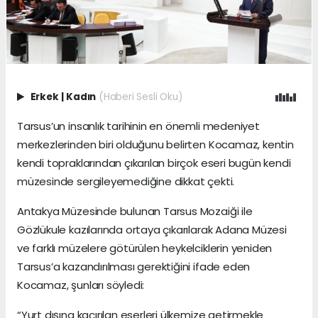
Erkek
|
Kadın
(Haberi Sesli Oku)
Tarsus’un insanlık tarihinin en önemli medeniyet
merkezlerinden biri olduğunu belirten Kocamaz, kentin
kendi topraklarından çıkarılan birçok eseri bugün kendi
müzesinde sergileyemediğine dikkat çekti.
Antakya Müzesinde bulunan Tarsus Mozaiği ile
Gözlükule kazılarında ortaya çıkarılarak Adana Müzesi
ve farklı müzelere götürülen heykelciklerin yeniden
Tarsus’a kazandırılması gerektiğini ifade eden
Kocamaz, şunları söyledi:
“Yurt dışına kaçırılan eserleri ülkemize getirmekle