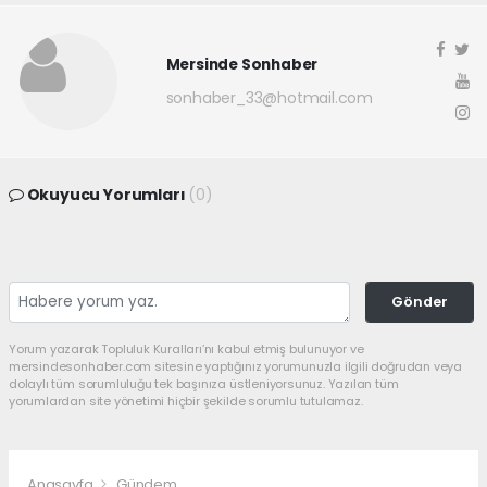
Mersinde Sonhaber
sonhaber_33@hotmail.com
Okuyucu Yorumları
(0)
Gönder
Yorum yazarak Topluluk Kuralları’nı kabul etmiş bulunuyor ve
mersindesonhaber.com sitesine yaptığınız yorumunuzla ilgili doğrudan veya
dolaylı tüm sorumluluğu tek başınıza üstleniyorsunuz. Yazılan tüm
yorumlardan site yönetimi hiçbir şekilde sorumlu tutulamaz.
Anasayfa
Gündem