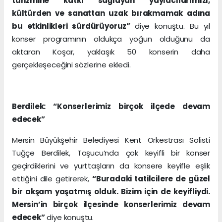
turizmine katkı sağlayan yaylacılarımızı,
kültürden ve sanattan uzak bırakmamak adına
bu etkinlikleri sürdürüyoruz”
diye konuştu. Bu yıl
konser programının oldukça yoğun olduğunu da
aktaran Koşar, yaklaşık 50 konserin daha
gerçekleşeceğini sözlerine ekledi.
Berdilek: “Konserlerimiz birçok ilçede devam
edecek”
Mersin Büyükşehir Belediyesi Kent Orkestrası Solisti
Tuğçe Berdilek, Taşucu’nda çok keyifli bir konser
geçirdiklerini ve yurttaşların da konsere keyifle eşlik
ettiğini dile getirerek,
“Buradaki tatilcilere de güzel
bir akşam yaşatmış olduk. Bizim için de keyifliydi.
Mersin’in birçok ilçesinde konserlerimiz devam
edecek”
diye konuştu.