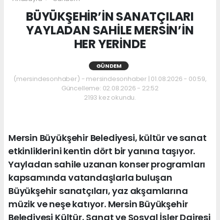
BÜYÜKŞEHİR’İN SANATÇILARI
YAYLADAN SAHİLE MERSİN’İN
HER YERİNDE
GÜNDEM
(mersindesonhaber) - mersindesonhaber | 01.08.2026 - 00:59,
Güncelleme: 02.08.2026 - 22:52
2193 kez okundu.
Mersin Büyükşehir Belediyesi, kültür ve sanat
etkinliklerini kentin dört bir yanına taşıyor.
Yayladan sahile uzanan konser programları
kapsamında vatandaşlarla buluşan
Büyükşehir sanatçıları, yaz akşamlarına
müzik ve neşe katıyor. Mersin Büyükşehir
Belediyesi Kültür, Sanat ve Sosyal İşler Dairesi