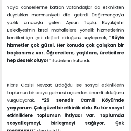
Yayla Konserleri’ne katılan vatandaşlar da etkinlikten
duydukları memnuniyeti dile getirdi. Değirmençay’a
yazlık amacıyla gelen Aysun Toplu, Büyükşehir
Belediyesi’nin kırsal mahallelere yönelik hizmetlerinin
kendileri için çok değerli olduğunu söyleyerek,
“Böyle
hizmetler çok güzel. Her konuda çok çalışkan bir
başkanımız var. Öğrencilere, yaşlılara, üreticilere
hep destek oluyor”
ifadelerini kullandı.
Kıbrıs Gazisi Nevzat Erdoğdu ise sosyal etkinliklerin
toplumun bir araya gelmesi açısından önemli olduğunu
vurgulayarak,
“25 senedir Camili Köyü’nde
yaşıyorum. Çok güzel bir etkinlik oldu. Bu tür sosyal
etkinliklere toplumun ihtiyacı var. Toplumda
sosyalleşmeyi, birleşmeyi sağlıyor. Çok
memnunuz”
diye belirtti.