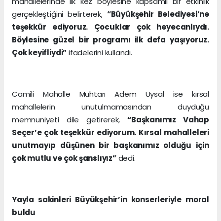
mahallelerinde ilk kez böylesine kapsamlı bir etkinlik
gerçekleştiğini belirterek,
“Büyükşehir Belediyesi’ne
teşekkür ediyoruz. Çocuklar çok heyecanlıydı.
Böylesine güzel bir programı ilk defa yaşıyoruz.
Çok keyifliydi”
ifadelerini kullandı.
Camili Mahalle Muhtarı Adem Uysal ise kırsal
mahallelerin unutulmamasından duyduğu
memnuniyeti dile getirerek,
“Başkanımız Vahap
Seçer’e çok teşekkür ediyorum. Kırsal mahalleleri
unutmayıp düşünen bir başkanımız olduğu için
çok mutlu ve çok şanslıyız”
dedi.
Yayla sakinleri Büyükşehir’in konserleriyle moral
buldu