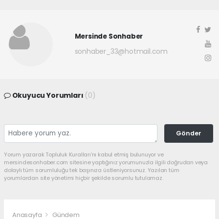
Mersinde Sonhaber
sonhaber_33@hotmail.com
Okuyucu Yorumları
(0)
Gönder
Yorum yazarak Topluluk Kuralları’nı kabul etmiş bulunuyor ve
mersindesonhaber.com sitesine yaptığınız yorumunuzla ilgili doğrudan veya
dolaylı tüm sorumluluğu tek başınıza üstleniyorsunuz. Yazılan tüm
yorumlardan site yönetimi hiçbir şekilde sorumlu tutulamaz.
Anasayfa
Gündem