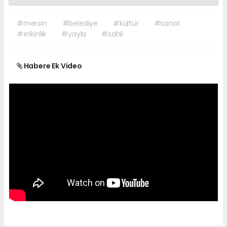
#mersin
#belediye
#kültür
#sanat
#etkinlik
#yayla
#sahil
Habere Ek Video