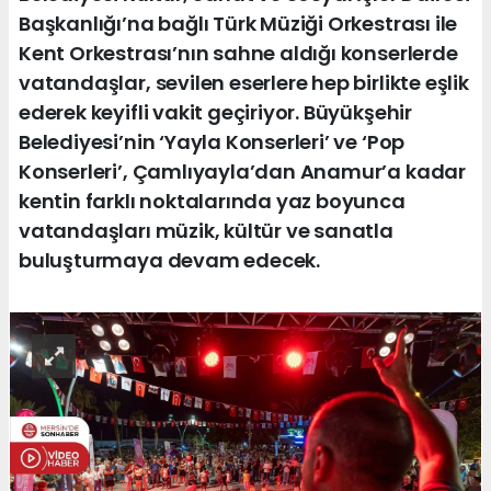
Başkanlığı’na bağlı Türk Müziği Orkestrası ile
Kent Orkestrası’nın sahne aldığı konserlerde
vatandaşlar, sevilen eserlere hep birlikte eşlik
ederek keyifli vakit geçiriyor. Büyükşehir
Belediyesi’nin ‘Yayla Konserleri’ ve ‘Pop
Konserleri’, Çamlıyayla’dan Anamur’a kadar
kentin farklı noktalarında yaz boyunca
vatandaşları müzik, kültür ve sanatla
buluşturmaya devam edecek.