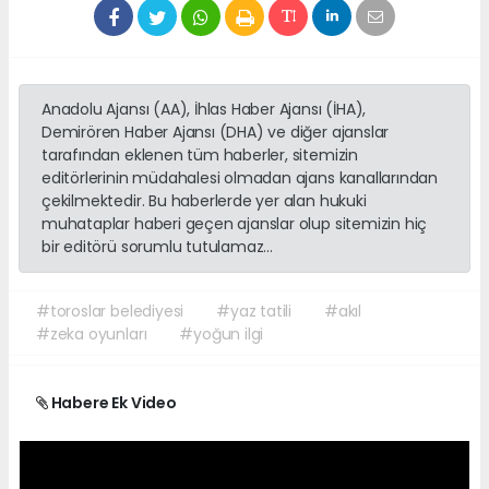
Anadolu Ajansı (AA), İhlas Haber Ajansı (İHA),
Demirören Haber Ajansı (DHA) ve diğer ajanslar
tarafından eklenen tüm haberler, sitemizin
editörlerinin müdahalesi olmadan ajans kanallarından
çekilmektedir. Bu haberlerde yer alan hukuki
muhataplar haberi geçen ajanslar olup sitemizin hiç
bir editörü sorumlu tutulamaz...
#toroslar belediyesi
#yaz tatili
#akıl
#zeka oyunları
#yoğun ilgi
Habere Ek Video