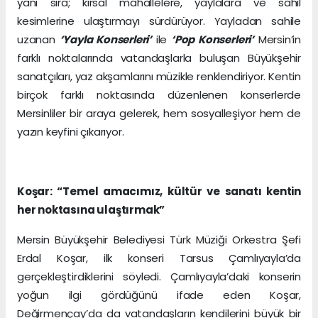
yanı sıra; kırsal mahallelere, yaylalara ve sahil
kesimlerine ulaştırmayı sürdürüyor. Yayladan sahile
uzanan
‘Yayla Konserleri’
ile
‘Pop Konserleri’
Mersin’in
farklı noktalarında vatandaşlarla buluşan Büyükşehir
sanatçıları, yaz akşamlarını müzikle renklendiriyor. Kentin
birçok farklı noktasında düzenlenen konserlerde
Mersinliler bir araya gelerek, hem sosyalleşiyor hem de
yazın keyfini çıkarıyor.
Koşar: “Temel amacımız, kültür ve sanatı kentin
her noktasına ulaştırmak”
Mersin Büyükşehir Belediyesi Türk Müziği Orkestra Şefi
Erdal Koşar, ilk konseri Tarsus Çamlıyayla’da
gerçekleştirdiklerini söyledi. Çamlıyayla’daki konserin
yoğun ilgi gördüğünü ifade eden Koşar,
Değirmençay’da da vatandaşların kendilerini büyük bir