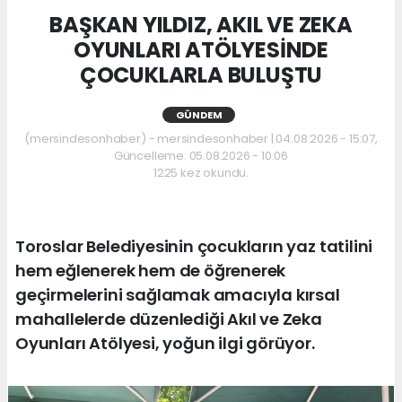
BAŞKAN YILDIZ, AKIL VE ZEKA
OYUNLARI ATÖLYESİNDE
ÇOCUKLARLA BULUŞTU
GÜNDEM
(mersindesonhaber) - mersindesonhaber | 04.08.2026 - 15:07,
Güncelleme: 05.08.2026 - 10:06
1225 kez okundu.
Toroslar Belediyesinin çocukların yaz tatilini
hem eğlenerek hem de öğrenerek
geçirmelerini sağlamak amacıyla kırsal
mahallelerde düzenlediği Akıl ve Zeka
Oyunları Atölyesi, yoğun ilgi görüyor.