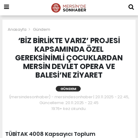
Anasayfa
Gündem
‘BİZ BİRLİKTE VARIZ’ PROJESİ
KAPSAMINDA ÖZEL
GEREKSİNİMLİ ÇOCUKLARDAN
MERSİN DEVLET OPERA VE
BALESİ’NE ZİYARET
GÜNDEM
(mersindesonhaber) - mersindesonhaber | 20.11.2025 - 22:45,
Güncelleme: 20.11.2025 - 22:45
1976+ kez okundu.
TÜBİTAK 4008 Kapsayıcı Toplum