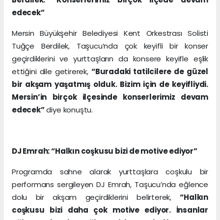
edecek”
Mersin Büyükşehir Belediyesi Kent Orkestrası Solisti
Tuğçe Berdilek, Taşucu’nda çok keyifli bir konser
geçirdiklerini ve yurttaşların da konsere keyifle eşlik
ettiğini dile getirerek,
“Buradaki tatilcilere de güzel
bir akşam yaşatmış olduk. Bizim için de keyifliydi.
Mersin’in birçok ilçesinde konserlerimiz devam
edecek”
diye konuştu.
DJ Emrah: “Halkın coşkusu bizi de motive ediyor”
Programda sahne alarak yurttaşlara coşkulu bir
performans sergileyen DJ Emrah, Taşucu’nda eğlence
dolu bir akşam geçirdiklerini belirterek,
“Halkın
coşkusu bizi daha çok motive ediyor. İnsanlar