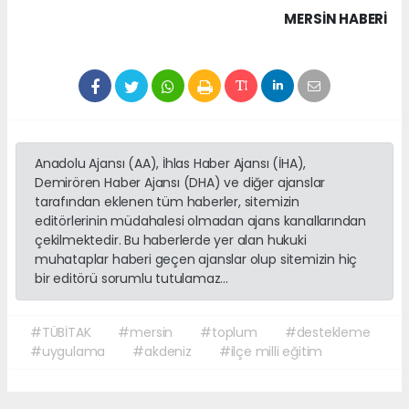
MERSIN HABERİ
Anadolu Ajansı (AA), İhlas Haber Ajansı (İHA),
Demirören Haber Ajansı (DHA) ve diğer ajanslar
tarafından eklenen tüm haberler, sitemizin
editörlerinin müdahalesi olmadan ajans kanallarından
çekilmektedir. Bu haberlerde yer alan hukuki
muhataplar haberi geçen ajanslar olup sitemizin hiç
bir editörü sorumlu tutulamaz...
#TÜBİTAK
#mersin
#toplum
#destekleme
#uygulama
#akdeniz
#ilçe milli eğitim