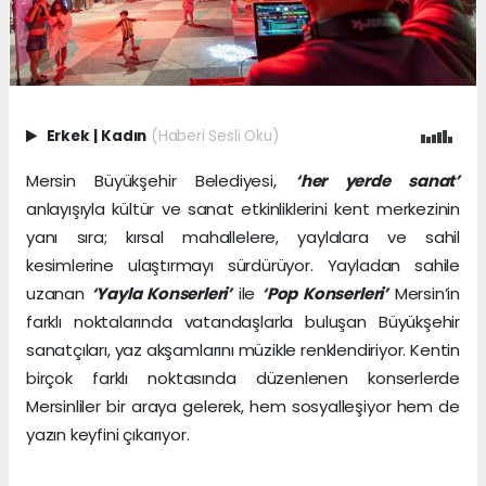
Erkek
|
Kadın
(Haberi Sesli Oku)
Mersin Büyükşehir Belediyesi,
‘her yerde sanat’
anlayışıyla kültür ve sanat etkinliklerini kent merkezinin
yanı sıra; kırsal mahallelere, yaylalara ve sahil
kesimlerine ulaştırmayı sürdürüyor. Yayladan sahile
uzanan
‘Yayla Konserleri’
ile
‘Pop Konserleri’
Mersin’in
farklı noktalarında vatandaşlarla buluşan Büyükşehir
sanatçıları, yaz akşamlarını müzikle renklendiriyor. Kentin
birçok farklı noktasında düzenlenen konserlerde
Mersinliler bir araya gelerek, hem sosyalleşiyor hem de
yazın keyfini çıkarıyor.