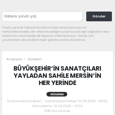
Gönder
Yorum yazarak Topluluk Kuralları’nı kabul etmiş bulunuyor ve
mersindesonhaber.com sitesine yaptığınız yorumunuzla ilgili doğrudan veya
dolaylı tüm sorumluluğu tek başınıza üstleniyorsunuz. Yazılan tüm
yorumlardan site yönetimi hiçbir şekilde sorumlu tutulamaz.
Anasayfa
Gündem
BÜYÜKŞEHİR’İN SANATÇILARI
YAYLADAN SAHİLE MERSİN’İN
HER YERİNDE
GÜNDEM
(mersindesonhaber) - mersindesonhaber | 01.08.2026 - 00:59,
Güncelleme: 02.08.2026 - 22:52
2195 kez okundu.