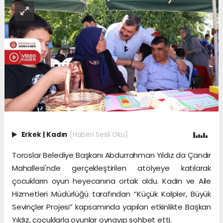
Erkek
|
Kadın
(Haberi Sesli Oku)
Toroslar Belediye Başkanı Abdurrahman Yıldız da Çandır
Mahallesi'nde gerçekleştirilen atölyeye katılarak
çocukların oyun heyecanına ortak oldu. Kadın ve Aile
Hizmetleri Müdürlüğü tarafından “Küçük Kalpler, Büyük
Sevinçler Projesi” kapsamında yapılan etkinlikte Başkan
Yıldız, çocuklarla oyunlar oynayıp sohbet etti.