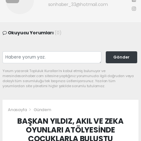
sonhaber_33@hotmail.com
Okuyucu Yorumları
(0)
Gönder
Yorum yazarak Topluluk Kuralları’nı kabul etmiş bulunuyor ve
mersindesonhaber.com sitesine yaptığınız yorumunuzla ilgili doğrudan veya
dolaylı tüm sorumluluğu tek başınıza üstleniyorsunuz. Yazılan tüm
yorumlardan site yönetimi hiçbir şekilde sorumlu tutulamaz.
Anasayfa
Gündem
BAŞKAN YILDIZ, AKIL VE ZEKA
OYUNLARI ATÖLYESİNDE
ÇOCUKLARLA BULUŞTU