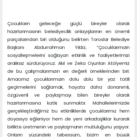
Çocukların geleceğe güçlü bireyler olarak
hazırlanmasının belediyecilik anlayışlarının en önemli
parçalarından biri olduğunu belirten Toroslar Belediye
Başkanı Abdurrahman Yıldız, “Çocuklarımızın
sosyalleşmelerini sağlayan etkinlik ve faaliyetlerimizi
aralıksız sürdürüyoruz. Akıl ve Zeka Oyunları Atölyemiz
de bu çalışmalarımızın en değerli örneklerinden biri.
Amacımız çocuklarımızın dolu dolu bir yaz tatili
geçirmelerini sağlamak, hayata daha donanımlı,
özgüvenli ve paylaşmayı bilen bireyler olarak
hazırlanmasına katkı sunmaktır. Mahallelerimizde
gerçekleştirdiğimiz bu etkinliklerde çocuklarımız hem
doyasıya eğleniyor hem de yeni arkadaşlıklar kurarak
birlikte üretmenin ve paylaşmanın mutluluğunu yaşıyor.
Onların yüzündeki tebessüm, bizim en büyük