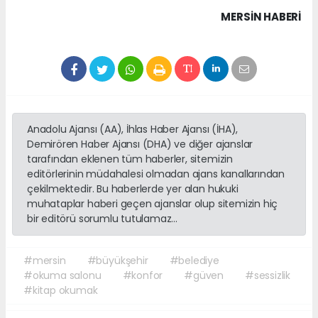
MERSIN HABERİ
Anadolu Ajansı (AA), İhlas Haber Ajansı (İHA),
Demirören Haber Ajansı (DHA) ve diğer ajanslar
tarafından eklenen tüm haberler, sitemizin
editörlerinin müdahalesi olmadan ajans kanallarından
çekilmektedir. Bu haberlerde yer alan hukuki
muhataplar haberi geçen ajanslar olup sitemizin hiç
bir editörü sorumlu tutulamaz...
#mersin
#büyükşehir
#belediye
#okuma salonu
#konfor
#güven
#sessizlik
#kitap okumak