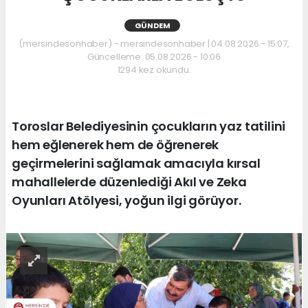
GÜNDEM
(mersindesonhaber) - mersindesonhaber | 04.08.2026 - 15:07,
Güncelleme: 05.08.2026 - 10:06
1294 kez okundu.
Toroslar Belediyesinin çocukların yaz tatilini
hem eğlenerek hem de öğrenerek
geçirmelerini sağlamak amacıyla kırsal
mahallelerde düzenlediği Akıl ve Zeka
Oyunları Atölyesi, yoğun ilgi görüyor.