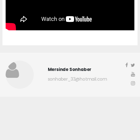
Mersinde Sonhaber
sonhaber_33@hotmail.com
Okuyucu Yorumları
(0)
Gönder