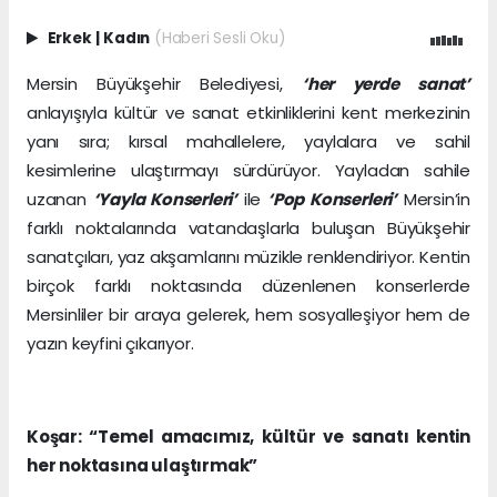
Erkek
|
Kadın
(Haberi Sesli Oku)
Mersin Büyükşehir Belediyesi,
‘her yerde sanat’
anlayışıyla kültür ve sanat etkinliklerini kent merkezinin
yanı sıra; kırsal mahallelere, yaylalara ve sahil
kesimlerine ulaştırmayı sürdürüyor. Yayladan sahile
uzanan
‘Yayla Konserleri’
ile
‘Pop Konserleri’
Mersin’in
farklı noktalarında vatandaşlarla buluşan Büyükşehir
sanatçıları, yaz akşamlarını müzikle renklendiriyor. Kentin
birçok farklı noktasında düzenlenen konserlerde
Mersinliler bir araya gelerek, hem sosyalleşiyor hem de
yazın keyfini çıkarıyor.
Koşar: “Temel amacımız, kültür ve sanatı kentin
her noktasına ulaştırmak”