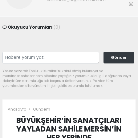
Okuyucu Yorumları
(0)
Gönder
Yorum yazarak Topluluk Kuralları’nı kabul etmiş bulunuyor ve
mersindesonhaber.com sitesine yaptığınız yorumunuzla ilgili doğrudan veya
dolaylı tüm sorumluluğu tek başınıza üstleniyorsunuz. Yazılan tüm
yorumlardan site yönetimi hiçbir şekilde sorumlu tutulamaz.
Anasayfa
Gündem
BÜYÜKŞEHİR’İN SANATÇILARI
YAYLADAN SAHİLE MERSİN’İN
HER YERİNDE