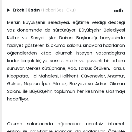
Erkek
|
Kadın
(Haberi Sesli Oku)
Mersin Büyükşehir Belediyesi, eğitime verdiği desteği
yaz döneminde de sürdürüyor. Büyükşehir Belediyesi
Kültür ve Sosyal İşler Dairesi Başkanlığı bünyesinde
faaliyet gösteren 12 okuma salonu, sınavlara hazırlanan
öğrencilerden kitap okumak isteyen vatandaşlara
kadar birçok kişiye sessiz, nezih ve güvenli bir ortam
sunuyor. Merkez Kütüphane, Ada, Tarsus Ötüken, Tarsus
Kleopatra, Hal Mahallesi, Halkkent, Güvenevler, Anamur,
Gülnar, Neptün İpek Yılmaz, Bozyazı ve Adres Okuma
Salonu ile Büyükşehir, toplumun her kesimine ulaşmayı
hedefliyor.
Okuma salonlarında öğrencilere ücretsiz internet
erişimi ile çay-kahve ikramları da sağlanıyor. Özellikle