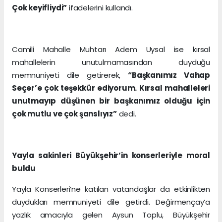
Çok keyifliydi”
ifadelerini kullandı.
Camili Mahalle Muhtarı Adem Uysal ise kırsal
mahallelerin unutulmamasından duyduğu
memnuniyeti dile getirerek,
“Başkanımız Vahap
Seçer’e çok teşekkür ediyorum. Kırsal mahalleleri
unutmayıp düşünen bir başkanımız olduğu için
çok mutlu ve çok şanslıyız”
dedi.
Yayla sakinleri Büyükşehir’in konserleriyle moral
buldu
Yayla Konserleri’ne katılan vatandaşlar da etkinlikten
duydukları memnuniyeti dile getirdi. Değirmençay’a
yazlık amacıyla gelen Aysun Toplu, Büyükşehir