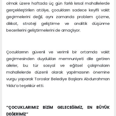
olmak üzere haftada üç gün farklı kırsal mahallelerde
gerçekleştirilen atölye, çocukların sadece keyifli vakit
geçirmelerini değil, aynı zamanda problem çözme,
dikkat, strateji geliştirme ve analitik düşünme
becerilerini geliştirmelerini de amaçlıyor.
Çocuklarının güvenli ve verimli bir ortamda vakit
geçirmesinden duydukları memnuniyeti dile getiren
aileler, bu tür sosyal ve eğitsel çalışmaların
mahallelerde düzenli olarak yapılmasının önemine
vurgu yaparak Toroslar Belediye Başkanı Abdurrahman
Yıldız’a teşekkür etti.
“ÇOCUKLARIMIZ BİZİM GELECEĞİMİZ, EN BÜYÜK
DEĞERİMİZ”