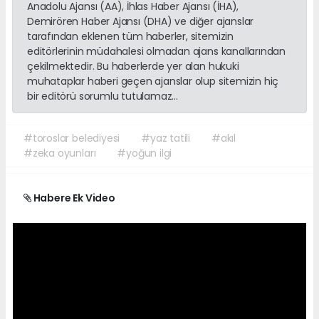
Anadolu Ajansı (AA), İhlas Haber Ajansı (İHA),
Demirören Haber Ajansı (DHA) ve diğer ajanslar
tarafından eklenen tüm haberler, sitemizin
editörlerinin müdahalesi olmadan ajans kanallarından
çekilmektedir. Bu haberlerde yer alan hukuki
muhataplar haberi geçen ajanslar olup sitemizin hiç
bir editörü sorumlu tutulamaz...
#toroslar belediyesi
#yaz tatili
#akıl
#zeka oyunları
#yoğun ilgi
Habere Ek Video