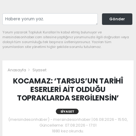
Gönder
Yorum yazarak Topluluk Kuralları’nı kabul etmiş bulunuyor ve
mersindesonhaber.com sitesine yaptığınız yorumunuzla ilgili doğrudan veya
dolaylı tüm sorumluluğu tek başınıza üstleniyorsunuz. Yazılan tüm
yorumlardan site yönetimi hiçbir şekilde sorumlu tutulamaz.
Anasayfa
Siyaset
KOCAMAZ: ‘TARSUS’UN TARİHÎ
ESERLERİ AİT OLDUĞU
TOPRAKLARDA SERGİLENSİN’
SIYASET
(mersindesonhaber) - mersindesonhaber | 06.08.2026 - 15:50,
Güncelleme: 07.08.2026 - 17:01
1880 kez okundu.