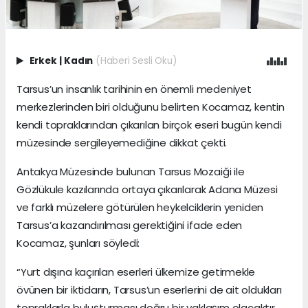
Erkek
|
Kadın
(Haberi Sesli Oku)
Tarsus’un insanlık tarihinin en önemli medeniyet
merkezlerinden biri olduğunu belirten Kocamaz, kentin
kendi topraklarından çıkarılan birçok eseri bugün kendi
müzesinde sergileyemediğine dikkat çekti.
Antakya Müzesinde bulunan Tarsus Mozaiği ile
Gözlükule kazılarında ortaya çıkarılarak Adana Müzesi
ve farklı müzelere götürülen heykelciklerin yeniden
Tarsus’a kazandırılması gerektiğini ifade eden
Kocamaz, şunları söyledi:
“Yurt dışına kaçırılan eserleri ülkemize getirmekle
övünen bir iktidarın, Tarsus’un eserlerini de ait oldukları
topraklarla buluşturması doğru bir yaklaşım olacaktır.