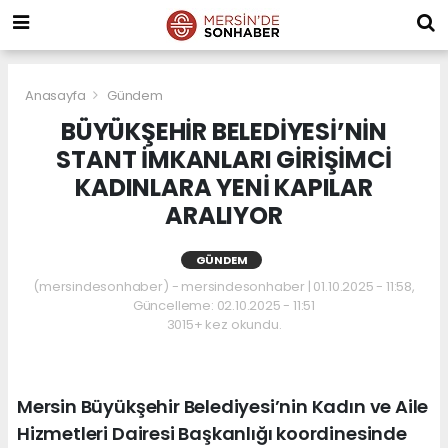
Anasayfa
Gündem
BÜYÜKŞEHİR BELEDİYESİ’NİN
STANT İMKANLARI GİRİŞİMCİ
KADINLARA YENİ KAPILAR
ARALIYOR
GÜNDEM
(mersindesonhaber) - mersindesonhaber | 01.10.2025 - 11:58,
Güncelleme: 02.10.2025 - 11:51
3015+ kez okundu.
Mersin Büyükşehir Belediyesi’nin Kadın ve Aile
Hizmetleri Dairesi Başkanlığı koordinesinde