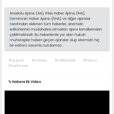
Anadolu Ajansı (AA), İhlas Haber Ajansı (İHA),
Demirören Haber Ajansı (DHA) ve diğer ajanslar
tarafından eklenen tüm haberler, sitemizin
editörlerinin müdahalesi olmadan ajans kanallarından
çekilmektedir. Bu haberlerde yer alan hukuki
muhataplar haberi geçen ajanslar olup sitemizin hiç
bir editörü sorumlu tutulamaz...
#iyi parti
#mersin
#milletvekili
#tarsus
#tarihi eser
Habere Ek Video