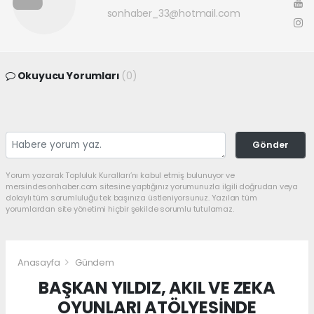
sonhaber_33@hotmail.com
Okuyucu Yorumları
(0)
Gönder
Yorum yazarak Topluluk Kuralları’nı kabul etmiş bulunuyor ve
mersindesonhaber.com sitesine yaptığınız yorumunuzla ilgili doğrudan veya
dolaylı tüm sorumluluğu tek başınıza üstleniyorsunuz. Yazılan tüm
yorumlardan site yönetimi hiçbir şekilde sorumlu tutulamaz.
Anasayfa
Gündem
BAŞKAN YILDIZ, AKIL VE ZEKA
OYUNLARI ATÖLYESİNDE