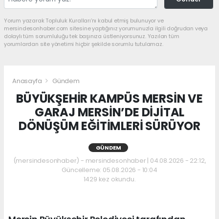
Yorum yazarak Topluluk Kuralları’nı kabul etmiş bulunuyor ve
mersindesonhaber.com sitesine yaptığınız yorumunuzla ilgili doğrudan veya
dolaylı tüm sorumluluğu tek başınıza üstleniyorsunuz. Yazılan tüm
yorumlardan site yönetimi hiçbir şekilde sorumlu tutulamaz.
Anasayfa
Gündem
BÜYÜKŞEHİR KAMPÜS MERSİN VE
GARAJ MERSİN’DE DİJİTAL
DÖNÜŞÜM EĞİTİMLERİ SÜRÜYOR
GÜNDEM
(mersindesonhaber) - mersindesonhaber | 04.08.2026 - 22:12,
Güncelleme: 05.08.2026 - 10:04
1429 kez okundu.