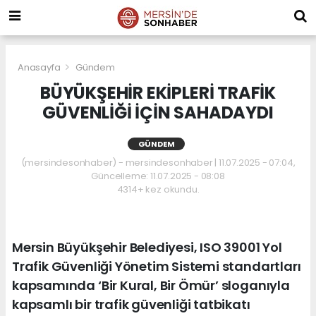
Anasayfa
Gündem
BÜYÜKŞEHİR EKİPLERİ TRAFİK
GÜVENLİĞİ İÇİN SAHADAYDI
GÜNDEM
(mersindesonhaber) - mersindesonhaber | 11.07.2025 - 07:04,
Güncelleme: 11.07.2025 - 08:08
4314+ kez okundu.
Mersin Büyükşehir Belediyesi, ISO 39001 Yol
Trafik Güvenliği Yönetim Sistemi standartları
kapsamında ‘Bir Kural, Bir Ömür’ sloganıyla
kapsamlı bir trafik güvenliği tatbikatı