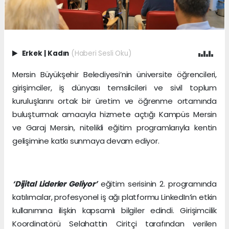
Erkek
|
Kadın
(Haberi Sesli Oku)
Mersin Büyükşehir Belediyesi’nin üniversite öğrencileri,
girişimciler, iş dünyası temsilcileri ve sivil toplum
kuruluşlarını ortak bir üretim ve öğrenme ortamında
buluşturmak amacıyla hizmete açtığı Kampüs Mersin
ve Garaj Mersin, nitelikli eğitim programlarıyla kentin
gelişimine katkı sunmaya devam ediyor.
‘Dijital Liderler Geliyor’
eğitim serisinin 2. programında
katılımcılar, profesyonel iş ağı platformu LinkedIn’in etkin
kullanımına ilişkin kapsamlı bilgiler edindi. Girişimcilik
Koordinatörü Selahattin Ciritçi tarafından verilen