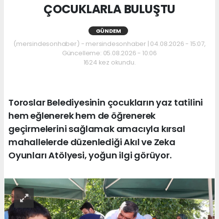
ÇOCUKLARLA BULUŞTU
GÜNDEM
(mersindesonhaber) - mersindesonhaber | 04.08.2026 - 15:07,
Güncelleme: 05.08.2026 - 10:06
1624 kez okundu.
Toroslar Belediyesinin çocukların yaz tatilini
hem eğlenerek hem de öğrenerek
geçirmelerini sağlamak amacıyla kırsal
mahallelerde düzenlediği Akıl ve Zeka
Oyunları Atölyesi, yoğun ilgi görüyor.