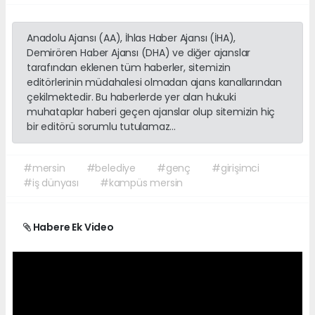
Anadolu Ajansı (AA), İhlas Haber Ajansı (İHA),
Demirören Haber Ajansı (DHA) ve diğer ajanslar
tarafından eklenen tüm haberler, sitemizin
editörlerinin müdahalesi olmadan ajans kanallarından
çekilmektedir. Bu haberlerde yer alan hukuki
muhataplar haberi geçen ajanslar olup sitemizin hiç
bir editörü sorumlu tutulamaz...
#mersin
#belediye
#genç
#girişimci
#iş dünyası
#kampüs mersin
Habere Ek Video