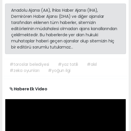
Anadolu Ajansı (AA), İhlas Haber Ajansı (İHA),
Demirören Haber Ajansı (DHA) ve diğer ajanslar
tarafından eklenen tüm haberler, sitemizin
editörlerinin müdahalesi olmadan ajans kanallarından
çekilmektedir. Bu haberlerde yer alan hukuki
muhataplar haberi geçen ajanslar olup sitemizin hiç
bir editörü sorumlu tutulamaz...
#toroslar belediyesi
#yaz tatili
#akıl
#zeka oyunları
#yoğun ilgi
Habere Ek Video