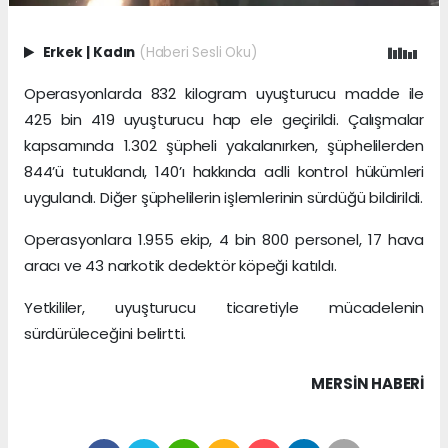
Erkek
|
Kadın
(Haberi Sesli Oku)
Operasyonlarda 832 kilogram uyuşturucu madde ile
425 bin 419 uyuşturucu hap ele geçirildi. Çalışmalar
kapsamında 1.302 şüpheli yakalanırken, şüphelilerden
844’ü tutuklandı, 140’ı hakkında adli kontrol hükümleri
uygulandı. Diğer şüphelilerin işlemlerinin sürdüğü bildirildi.
Operasyonlara 1.955 ekip, 4 bin 800 personel, 17 hava
aracı ve 43 narkotik dedektör köpeği katıldı.
Yetkililer, uyuşturucu ticaretiyle mücadelenin
sürdürüleceğini belirtti.
MERSIN HABERİ