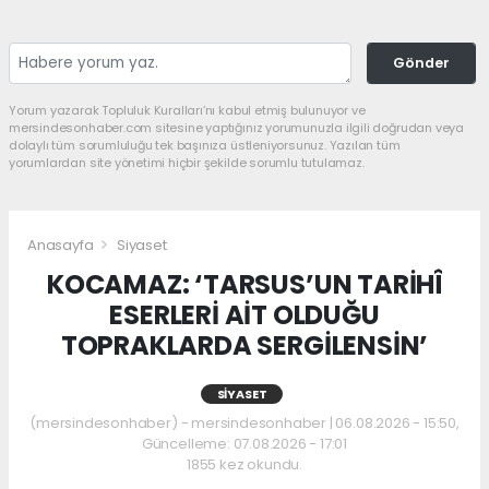
Gönder
Yorum yazarak Topluluk Kuralları’nı kabul etmiş bulunuyor ve
mersindesonhaber.com sitesine yaptığınız yorumunuzla ilgili doğrudan veya
dolaylı tüm sorumluluğu tek başınıza üstleniyorsunuz. Yazılan tüm
yorumlardan site yönetimi hiçbir şekilde sorumlu tutulamaz.
Anasayfa
Siyaset
KOCAMAZ: ‘TARSUS’UN TARİHÎ
ESERLERİ AİT OLDUĞU
TOPRAKLARDA SERGİLENSİN’
SIYASET
(mersindesonhaber) - mersindesonhaber | 06.08.2026 - 15:50,
Güncelleme: 07.08.2026 - 17:01
1855 kez okundu.