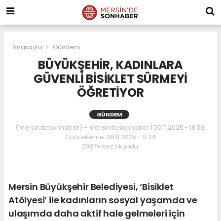
Anasayfa
Gündem
BÜYÜKŞEHİR, KADINLARA
GÜVENLİ BİSİKLET SÜRMEYİ
ÖĞRETİYOR
GÜNDEM
(mersindesonhaber) - mersindesonhaber | 05.11.2025 - 18:39,
Güncelleme: 06.11.2025 - 11:34
2987+ kez okundu.
Mersin Büyükşehir Belediyesi, ‘Bisiklet
Atölyesi’ ile kadınların sosyal yaşamda ve
ulaşımda daha aktif hale gelmeleri için