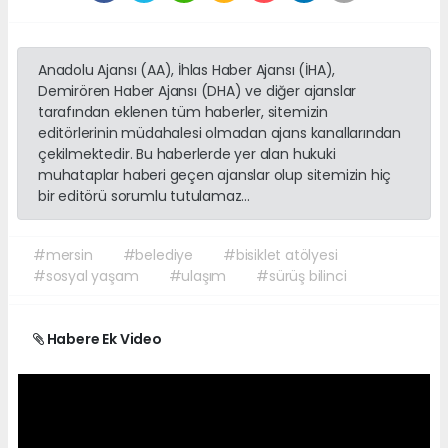
Anadolu Ajansı (AA), İhlas Haber Ajansı (İHA),
Demirören Haber Ajansı (DHA) ve diğer ajanslar
tarafından eklenen tüm haberler, sitemizin
editörlerinin müdahalesi olmadan ajans kanallarından
çekilmektedir. Bu haberlerde yer alan hukuki
muhataplar haberi geçen ajanslar olup sitemizin hiç
bir editörü sorumlu tutulamaz...
#mersin
#belediye
#bisiklet atölyesi
#sosyal yaşam
#ulaşım
#sürüş bilinci
Habere Ek Video