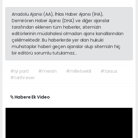
Anadolu Ajansı (AA), İhlas Haber Ajansı (İHA),
Demirören Haber Ajansı (DHA) ve diğer ajanslar
tarafından eklenen tüm haberler, sitemizin
editörlerinin müdahalesi olmadan ajans kanallarından
çekilmektedir. Bu haberlerde yer alan hukuki
muhataplar haberi geçen ajanslar olup sitemizin hiç
bir editörü sorumlu tutulamaz...
#iyi parti
#mersin
#milletvekili
#tarsus
#tarihi eser
Habere Ek Video