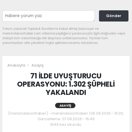
Gönder
Yorum yazarak Topluluk Kuralları’nı kabul etmiş bulunuyor ve
mersindesonhaber.com sitesine yaptığınız yorumunuzla ilgili doğrudan veya
dolaylı tüm sorumluluğu tek başınıza üstleniyorsunuz. Yazılan tüm
yorumlardan site yönetimi hiçbir şekilde sorumlu tutulamaz.
Anasayfa
Asayiş
71 İLDE UYUŞTURUCU
OPERASYONU: 1.302 ŞÜPHELİ
YAKALANDI
ASAYIŞ
(mersindesonhaber) - mersindesonhaber | 06.08.2026 - 15:00,
Güncelleme: 07.08.2026 - 16:49
1944 kez okundu.