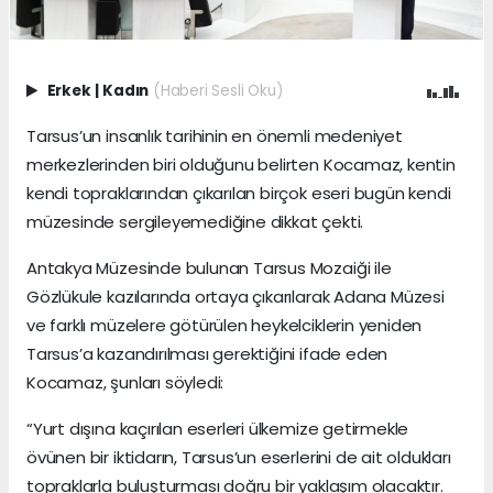
Erkek
|
Kadın
(Haberi Sesli Oku)
Tarsus’un insanlık tarihinin en önemli medeniyet
merkezlerinden biri olduğunu belirten Kocamaz, kentin
kendi topraklarından çıkarılan birçok eseri bugün kendi
müzesinde sergileyemediğine dikkat çekti.
Antakya Müzesinde bulunan Tarsus Mozaiği ile
Gözlükule kazılarında ortaya çıkarılarak Adana Müzesi
ve farklı müzelere götürülen heykelciklerin yeniden
Tarsus’a kazandırılması gerektiğini ifade eden
Kocamaz, şunları söyledi:
“Yurt dışına kaçırılan eserleri ülkemize getirmekle
övünen bir iktidarın, Tarsus’un eserlerini de ait oldukları
topraklarla buluşturması doğru bir yaklaşım olacaktır.