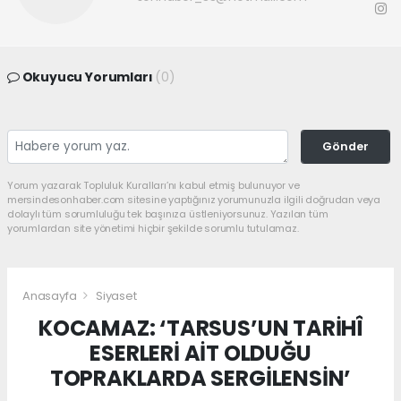
Okuyucu Yorumları
(0)
Gönder
Yorum yazarak Topluluk Kuralları’nı kabul etmiş bulunuyor ve
mersindesonhaber.com sitesine yaptığınız yorumunuzla ilgili doğrudan veya
dolaylı tüm sorumluluğu tek başınıza üstleniyorsunuz. Yazılan tüm
yorumlardan site yönetimi hiçbir şekilde sorumlu tutulamaz.
Anasayfa
Siyaset
KOCAMAZ: ‘TARSUS’UN TARİHÎ
ESERLERİ AİT OLDUĞU
TOPRAKLARDA SERGİLENSİN’