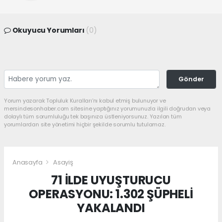
Okuyucu Yorumları
(0)
Gönder
Yorum yazarak Topluluk Kuralları’nı kabul etmiş bulunuyor ve
mersindesonhaber.com sitesine yaptığınız yorumunuzla ilgili doğrudan veya
dolaylı tüm sorumluluğu tek başınıza üstleniyorsunuz. Yazılan tüm
yorumlardan site yönetimi hiçbir şekilde sorumlu tutulamaz.
Anasayfa
Asayiş
71 İLDE UYUŞTURUCU
OPERASYONU: 1.302 ŞÜPHELİ
YAKALANDI