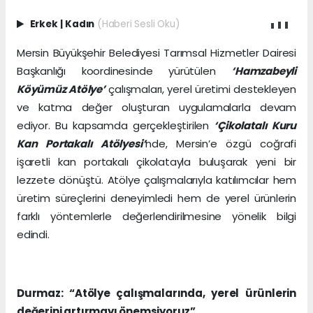
Erkek
|
Kadın
(Haberi Sesli Oku)
Mersin Büyükşehir Belediyesi Tarımsal Hizmetler Dairesi
Başkanlığı koordinesinde yürütülen
‘Hamzabeyli
Köyümüz Atölye’
çalışmaları, yerel üretimi destekleyen
ve katma değer oluşturan uygulamalarla devam
ediyor. Bu kapsamda gerçekleştirilen
‘Çikolatalı Kuru
Kan Portakalı Atölyesi’
nde, Mersin’e özgü coğrafi
işaretli kan portakalı çikolatayla buluşarak yeni bir
lezzete dönüştü. Atölye çalışmalarıyla katılımcılar hem
üretim süreçlerini deneyimledi hem de yerel ürünlerin
farklı yöntemlerle değerlendirilmesine yönelik bilgi
edindi.
Durmaz: “Atölye çalışmalarında, yerel ürünlerin
değerini artırmayı önemsiyoruz”