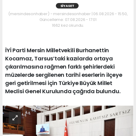
SIYASET
(mersindesonhaber) - mersindesonhaber | 06.08.2026 - 15:50,
Güncelleme: 07.08.2026 - 17:01
1662 kez okundu.
İYİ Parti Mersin Milletvekili Burhanettin
Kocamaz, Tarsus’taki kazılarda ortaya
çıkarılmasına rağmen farklı şehirlerdeki
müzelerde sergilenen tarihî eserlerin ilçeye
geri getirilmesi için Türkiye Büyük Millet
Meclisi Genel Kurulunda çağrıda bulundu.