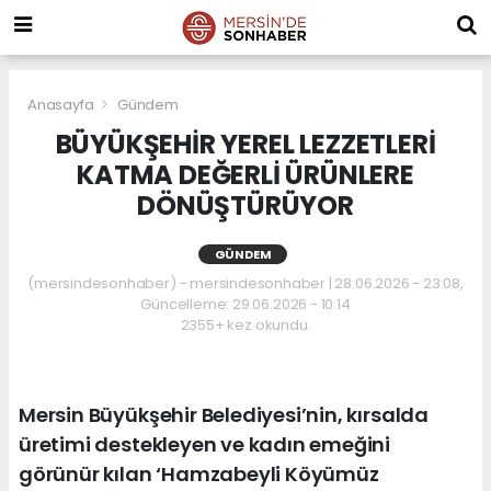
Anasayfa
Gündem
BÜYÜKŞEHİR YEREL LEZZETLERİ
KATMA DEĞERLİ ÜRÜNLERE
DÖNÜŞTÜRÜYOR
GÜNDEM
(mersindesonhaber) - mersindesonhaber | 28.06.2026 - 23:08,
Güncelleme: 29.06.2026 - 10:14
2355+ kez okundu.
Mersin Büyükşehir Belediyesi’nin, kırsalda
üretimi destekleyen ve kadın emeğini
görünür kılan ‘Hamzabeyli Köyümüz