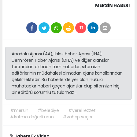
MERSIN HABERİ
Anadolu Ajansı (AA), İhlas Haber Ajansı (İHA),
Demirören Haber Ajansı (DHA) ve diğer ajanslar
tarafından eklenen tüm haberler, sitemizin
editörlerinin müdahalesi olmadan ajans kanallarından
çekilmektedir. Bu haberlerde yer alan hukuki
muhataplar haberi geçen ajanslar olup sitemizin hiç
bir editörü sorumlu tutulamaz...
#mersin
#belediye
#yerel lezzet
#katma değerli ürün
#vahap seçer
Habere Ek Video