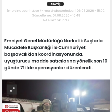
ASAYIŞ
(mersindesonhaber) - mersindesonhaber | 06.08.2026 - 15:00,
Güncelleme: 07.08.2026 - 16:49
1744 kez okundu.
Emniyet Genel Müdürlüğü Narkotik Suçlarla
Mücadele Başkanlığı ile Cumhuriyet
başsavcılıkları koordinasyonunda,
uyuşturucu madde satıcılarına yönelik son 10
günde 71 ilde operasyonlar düzenlendi.