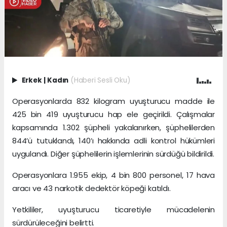
Erkek
|
Kadın
(Haberi Sesli Oku)
Operasyonlarda 832 kilogram uyuşturucu madde ile
425 bin 419 uyuşturucu hap ele geçirildi. Çalışmalar
kapsamında 1.302 şüpheli yakalanırken, şüphelilerden
844’ü tutuklandı, 140’ı hakkında adli kontrol hükümleri
uygulandı. Diğer şüphelilerin işlemlerinin sürdüğü bildirildi.
Operasyonlara 1.955 ekip, 4 bin 800 personel, 17 hava
aracı ve 43 narkotik dedektör köpeği katıldı.
Yetkililer, uyuşturucu ticaretiyle mücadelenin
sürdürüleceğini belirtti.