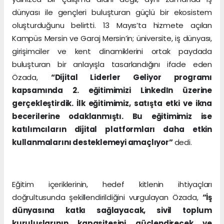
dünyası ile gençleri buluşturan güçlü bir ekosistem
oluşturduğunu belirtti. 13 Mayıs’ta hizmete açılan
Kampüs Mersin ve Garaj Mersin’in; üniversite, iş dünyası,
girişimciler ve kent dinamiklerini ortak paydada
buluşturan bir anlayışla tasarlandığını ifade eden
Özada,
“Dijital Liderler Geliyor programı
kapsamında 2. eğitimimizi LinkedIn üzerine
gerçekleştirdik. İlk eğitimimiz, satışta etki ve ikna
becerilerine odaklanmıştı. Bu eğitimimiz ise
katılımcıların dijital platformları daha etkin
kullanmalarını desteklemeyi amaçlıyor”
dedi.
Eğitim içeriklerinin, hedef kitlenin ihtiyaçları
doğrultusunda şekillendirildiğini vurgulayan Özada,
“İş
dünyasına katkı sağlayacak, sivil toplum
kuruluşlarının kapasitesini güçlendirecek ve