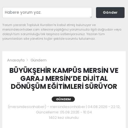
Gönder
Yorum yazarak Topluluk Kuralları’nı kabul etmiş bulunuyor ve
mersindesonhaber.com sitesine yaptığınız yorumunuzla ilgili doğrudan veya
dolaylı tüm sorumluluğu tek başınıza üstleniyorsunuz. Yazılan tüm
yorumlardan site yönetimi hiçbir şekilde sorumlu tutulamaz.
Anasayfa
Gündem
BÜYÜKŞEHİR KAMPÜS MERSİN VE
GARAJ MERSİN’DE DİJİTAL
DÖNÜŞÜM EĞİTİMLERİ SÜRÜYOR
GÜNDEM
(mersindesonhaber) - mersindesonhaber | 04.08.2026 - 22:12,
Güncelleme: 05.08.2026 - 10:04
1402 kez okundu.