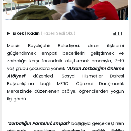
Erkek
|
Kadın
(Haberi Sesli Oku)
Mersin Büyükşehir Belediyesi; akran ilişkilerini
güçlendirmek, empati becerilerini geliştirmek ve
zorbalığa karşı farkındalık oluşturmak amacıyla, 7–10
yaş grubu çocuklara yönelik
‘Akran Zorbalığını Önleme
Atölyesi’
düzenledi. Sosyal Hizmetler Dairesi
Başkanlığı’na bağlı MERCİ Öğrenci Danışmanlık
Merkezi’nde düzenlenen atölye, öğrencilerden yoğun
ilgi gördü.
‘Zorbalığın Panzehri: Empati’
başlığıyla gerçekleştirilen
atölyede, çocukların akranlarıyla sağlıklı ilişkiler