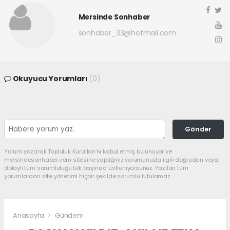
Mersinde Sonhaber
sonhaber_33@hotmail.com
Okuyucu Yorumları
(0)
Gönder
Yorum yazarak Topluluk Kuralları’nı kabul etmiş bulunuyor ve
mersindesonhaber.com sitesine yaptığınız yorumunuzla ilgili doğrudan veya
dolaylı tüm sorumluluğu tek başınıza üstleniyorsunuz. Yazılan tüm
yorumlardan site yönetimi hiçbir şekilde sorumlu tutulamaz.
Anasayfa
Gündem