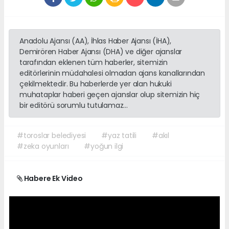
Anadolu Ajansı (AA), İhlas Haber Ajansı (İHA),
Demirören Haber Ajansı (DHA) ve diğer ajanslar
tarafından eklenen tüm haberler, sitemizin
editörlerinin müdahalesi olmadan ajans kanallarından
çekilmektedir. Bu haberlerde yer alan hukuki
muhataplar haberi geçen ajanslar olup sitemizin hiç
bir editörü sorumlu tutulamaz...
#toroslar belediyesi
#yaz tatili
#akıl
#zeka oyunları
#yoğun ilgi
Habere Ek Video