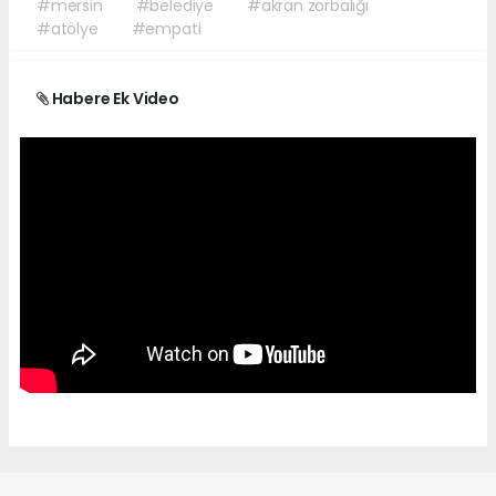
#mersin
#belediye
#akran zorbalığı
#atölye
#empati
Habere Ek Video