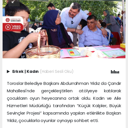
Erkek
|
Kadın
(Haberi Sesli Oku)
Toroslar Belediye Başkanı Abdurrahman Yıldız da Çandır
Mahallesi'nde gerçekleştirilen atölyeye katılarak
çocukların oyun heyecanına ortak oldu. Kadın ve Aile
Hizmetleri Müdürlüğü tarafından “Küçük Kalpler, Büyük
Sevinçler Projesi” kapsamında yapılan etkinlikte Başkan
Yıldız, çocuklarla oyunlar oynayıp sohbet etti.