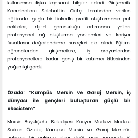
kullanımına ilişkin kapsamlı bilgiler edindi. Girişimcilik
Koordinatörü Selahattin Ciritçi tarafından verilen
eğitimde; güçlü bir LinkedIn profili oluşturmanın püf
noktaları, dijital görünürlüğü artırmanın yolları,
profesyonel ağ oluşturma yöntemleri ve kariyer
fırsatlarını değerlendirme süreçleri ele alındı. Eğitim;
öğrencilerden girişimcilere, iş arayanlardan
profesyonellere kadar geniş bir katılımcı kitlesinden
yoğun ilgi gördü.
Özada: “Kampüs Mersin ve Garaj Mersin, iş
dünyası ile gençleri buluşturan güçlü bir
ekosistem”
Mersin Büyükşehir Belediyesi Kariyer Merkezi Müdürü
Serkan Özada, Kampüs Mersin ve Garaj Mersin’in
yalnızca bir çalışma alanı değil, aynı zamanda iş