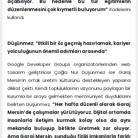
açabiliyor. Bu nedenle bu tür eğitimlerin
düzenlenmesini çok kıymetli buluyorum”
ifadelerini
kullandı.
Düşünmez: “Etkili bir öz geçmiş hazırlamak, kariyer
yolculuğunun önemli adımları arasında”
Google Developer Groups organizatörlerinden web
tasarım geliştiricisi Çağla Nur Düşünmez ise Garaj
Mersin’in ortak üretim kültürünü destekleyen yapısına
dikkat çekti. Kendi topluluklarının vizyonunu paylaşan bir
kurumla bir araya gelmekten memnuniyet duyduklarını
belirten Düşünmez,
“Her hafta düzenli olarak Garaj
Mersin’de çalışmalar yürütüyoruz. Dijital ortamda
insanlarla iletişim kurmak kolay olsa da aynı
mekanda buluşup birlikte üretmek zor oluyor.
Ama Garaj Mersin, sunduğu fiziki imkanlarla farklı