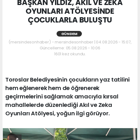
BAŞKAN YILDIZ, AKIL VE ZEKA
OYUNLARI ATÖLYESİNDE
ÇOCUKLARLA BULUŞTU
GÜNDEM
(mersindesonhaber) - mersindesonhaber | 04.08.2026 - 15:07,
Güncelleme: 05.08.2026 - 10:06
1601 kez okundu.
Toroslar Belediyesinin çocukların yaz tatilini
hem eğlenerek hem de öğrenerek
geçirmelerini sağlamak amacıyla kırsal
mahallelerde düzenlediği Akıl ve Zeka
Oyunları Atölyesi, yoğun ilgi görüyor.