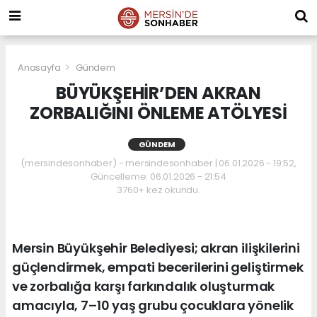
Anasayfa
Gündem
BÜYÜKŞEHİR’DEN AKRAN
ZORBALIĞINI ÖNLEME ATÖLYESİ
GÜNDEM
(mersindesonhaber) - mersindesonhaber | 06.01.2026 - 19:52,
Güncelleme: 06.01.2026 - 21:54
3760+ kez okundu.
Mersin Büyükşehir Belediyesi; akran ilişkilerini
güçlendirmek, empati becerilerini geliştirmek
ve zorbalığa karşı farkındalık oluşturmak
amacıyla, 7–10 yaş grubu çocuklara yönelik