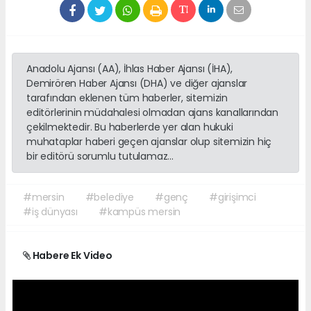
Anadolu Ajansı (AA), İhlas Haber Ajansı (İHA),
Demirören Haber Ajansı (DHA) ve diğer ajanslar
tarafından eklenen tüm haberler, sitemizin
editörlerinin müdahalesi olmadan ajans kanallarından
çekilmektedir. Bu haberlerde yer alan hukuki
muhataplar haberi geçen ajanslar olup sitemizin hiç
bir editörü sorumlu tutulamaz...
#mersin
#belediye
#genç
#girişimci
#iş dünyası
#kampüs mersin
Habere Ek Video