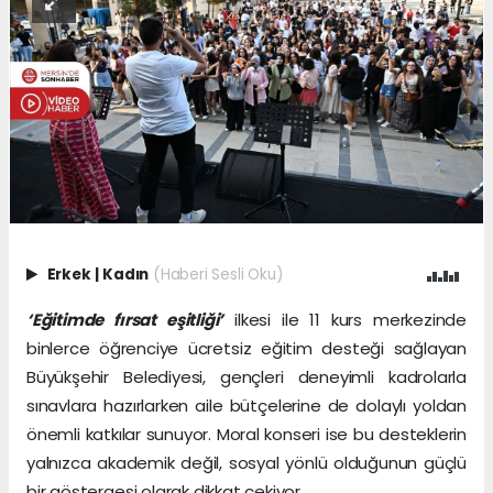
Erkek
|
Kadın
(Haberi Sesli Oku)
‘Eğitimde fırsat eşitliği’
ilkesi ile 11 kurs merkezinde
binlerce öğrenciye ücretsiz eğitim desteği sağlayan
Büyükşehir Belediyesi, gençleri deneyimli kadrolarla
sınavlara hazırlarken aile bütçelerine de dolaylı yoldan
önemli katkılar sunuyor. Moral konseri ise bu desteklerin
yalnızca akademik değil, sosyal yönlü olduğunun güçlü
bir göstergesi olarak dikkat çekiyor.