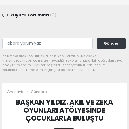
Okuyucu Yorumları
(0)
Gönder
Yorum yazarak Topluluk Kuralları’nı kabul etmiş bulunuyor ve
mersindesonhaber.com sitesine yaptığınız yorumunuzla ilgili doğrudan veya
dolaylı tüm sorumluluğu tek başınıza üstleniyorsunuz. Yazılan tüm
yorumlardan site yönetimi hiçbir şekilde sorumlu tutulamaz.
Anasayfa
Gündem
BAŞKAN YILDIZ, AKIL VE ZEKA
OYUNLARI ATÖLYESİNDE
ÇOCUKLARLA BULUŞTU