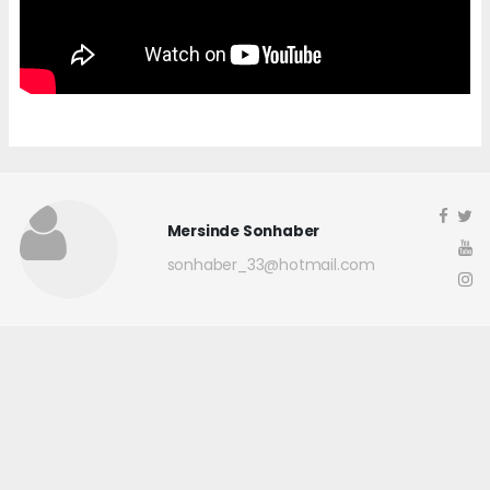
Mersinde Sonhaber
sonhaber_33@hotmail.com
Okuyucu Yorumları
(0)
Gönder