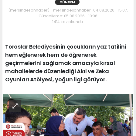
GÜNDEM
(mersindesonhaber) - mersindesonhaber | 04.08.2026 - 15:07,
Güncelleme: 05.08.2026 - 10:06
1414 kez okundu.
Toroslar Belediyesinin çocukların yaz tatilini
hem eğlenerek hem de öğrenerek
geçirmelerini sağlamak amacıyla kırsal
mahallelerde düzenlediği Akıl ve Zeka
Oyunları Atölyesi, yoğun ilgi görüyor.