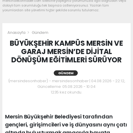
mersindesonhaber.com sitesine yaptığınız yorumunuzla ilgili doğrudan veya
dolaylı tüm sorumluluğu tek başınıza üstleniyorsunuz. Yazılan tüm
yorumlardan site yönetimi hiçbir şekilde sorumlu tutulamaz.
Anasayfa
Gündem
BÜYÜKŞEHİR KAMPÜS MERSİN VE
GARAJ MERSİN’DE DİJİTAL
DÖNÜŞÜM EĞİTİMLERİ SÜRÜYOR
GÜNDEM
(mersindesonhaber) - mersindesonhaber | 04.08.2026 - 22:12,
Güncelleme: 05.08.2026 - 10:04
1235 kez okundu.
Mersin Büyükşehir Belediyesi tarafından
gençleri, girişimcileri ve iş dünyasını aynı çatı
altında buluşturmak amacıyla hayata