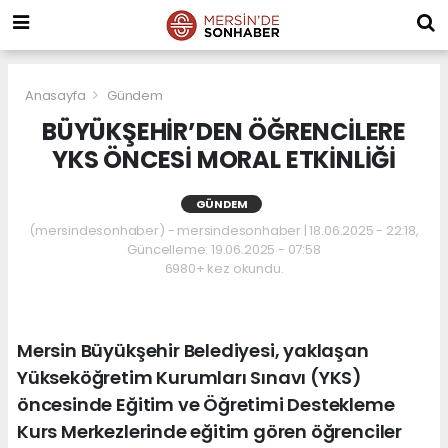
Anasayfa
Gündem
BÜYÜKŞEHİR’DEN ÖĞRENCİLERE
YKS ÖNCESİ MORAL ETKİNLİĞİ
GÜNDEM
(mersindesonhaber) - mersindesonhaber | 18.06.2025 - 22:18,
Güncelleme: 19.06.2025 - 07:58
6980+ kez okundu.
Mersin Büyükşehir Belediyesi, yaklaşan
Yükseköğretim Kurumları Sınavı (YKS)
öncesinde Eğitim ve Öğretimi Destekleme
Kurs Merkezlerinde eğitim gören öğrenciler