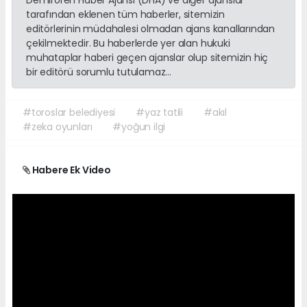
tarafından eklenen tüm haberler, sitemizin
editörlerinin müdahalesi olmadan ajans kanallarından
çekilmektedir. Bu haberlerde yer alan hukuki
muhataplar haberi geçen ajanslar olup sitemizin hiç
bir editörü sorumlu tutulamaz...
#toroslar belediyesi
#yaz tatili
#akıl
#zeka oyunları
#yoğun ilgi
Habere Ek Video