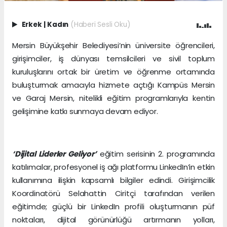
Erkek
|
Kadın
(Haberi Sesli Oku)
Mersin Büyükşehir Belediyesi’nin üniversite öğrencileri,
girişimciler, iş dünyası temsilcileri ve sivil toplum
kuruluşlarını ortak bir üretim ve öğrenme ortamında
buluşturmak amacıyla hizmete açtığı Kampüs Mersin
ve Garaj Mersin, nitelikli eğitim programlarıyla kentin
gelişimine katkı sunmaya devam ediyor.
‘Dijital Liderler Geliyor’
eğitim serisinin 2. programında
katılımcılar, profesyonel iş ağı platformu LinkedIn’in etkin
kullanımına ilişkin kapsamlı bilgiler edindi. Girişimcilik
Koordinatörü Selahattin Ciritçi tarafından verilen
eğitimde; güçlü bir LinkedIn profili oluşturmanın püf
noktaları, dijital görünürlüğü artırmanın yolları,