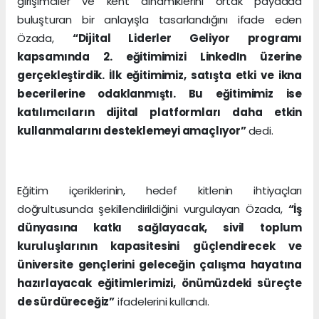
girişimciler ve kent dinamiklerini ortak paydada
buluşturan bir anlayışla tasarlandığını ifade eden
Özada,
“Dijital Liderler Geliyor programı
kapsamında 2. eğitimimizi LinkedIn üzerine
gerçekleştirdik. İlk eğitimimiz, satışta etki ve ikna
becerilerine odaklanmıştı. Bu eğitimimiz ise
katılımcıların dijital platformları daha etkin
kullanmalarını desteklemeyi amaçlıyor”
dedi.
Eğitim içeriklerinin, hedef kitlenin ihtiyaçları
doğrultusunda şekillendirildiğini vurgulayan Özada,
“İş
dünyasına katkı sağlayacak, sivil toplum
kuruluşlarının kapasitesini güçlendirecek ve
üniversite gençlerini geleceğin çalışma hayatına
hazırlayacak eğitimlerimizi, önümüzdeki süreçte
de sürdüreceğiz”
ifadelerini kullandı.