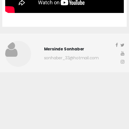
Mersinde Sonhaber
sonhaber_33@hotmail.com
Okuyucu Yorumları
(0)
Gönder
Yorum yazarak Topluluk Kuralları’nı kabul etmiş bulunuyor ve
mersindesonhaber.com sitesine yaptığınız yorumunuzla ilgili doğrudan veya
dolaylı tüm sorumluluğu tek başınıza üstleniyorsunuz. Yazılan tüm