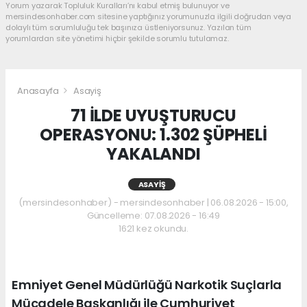
Yorum yazarak Topluluk Kuralları’nı kabul etmiş bulunuyor ve
mersindesonhaber.com sitesine yaptığınız yorumunuzla ilgili doğrudan veya
dolaylı tüm sorumluluğu tek başınıza üstleniyorsunuz. Yazılan tüm
yorumlardan site yönetimi hiçbir şekilde sorumlu tutulamaz.
Anasayfa
Asayiş
71 İLDE UYUŞTURUCU
OPERASYONU: 1.302 ŞÜPHELİ
YAKALANDI
ASAYIŞ
(mersindesonhaber) - mersindesonhaber | 06.08.2026 - 15:00,
Güncelleme: 07.08.2026 - 16:49
1621 kez okundu.
Emniyet Genel Müdürlüğü Narkotik Suçlarla
Mücadele Başkanlığı ile Cumhuriyet