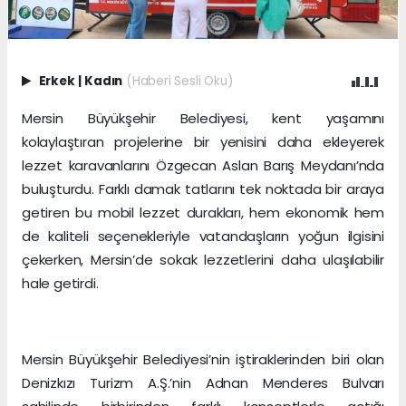
Erkek
|
Kadın
(Haberi Sesli Oku)
Mersin Büyükşehir Belediyesi, kent yaşamını
kolaylaştıran projelerine bir yenisini daha ekleyerek
lezzet karavanlarını Özgecan Aslan Barış Meydanı’nda
buluşturdu. Farklı damak tatlarını tek noktada bir araya
getiren bu mobil lezzet durakları, hem ekonomik hem
de kaliteli seçenekleriyle vatandaşların yoğun ilgisini
çekerken, Mersin’de sokak lezzetlerini daha ulaşılabilir
hale getirdi.
Mersin Büyükşehir Belediyesi’nin iştiraklerinden biri olan
Denizkızı Turizm A.Ş.’nin Adnan Menderes Bulvarı