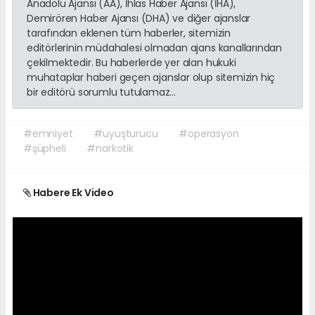
Anadolu Ajansı (AA), İhlas Haber Ajansı (İHA),
Demirören Haber Ajansı (DHA) ve diğer ajanslar
tarafından eklenen tüm haberler, sitemizin
editörlerinin müdahalesi olmadan ajans kanallarından
çekilmektedir. Bu haberlerde yer alan hukuki
muhataplar haberi geçen ajanslar olup sitemizin hiç
bir editörü sorumlu tutulamaz...
#emniyet
#uyuşturucu
#operasyon
#şüpheli
#narkotik
Habere Ek Video