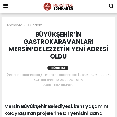
Anasayfa
Gündem
BÜYÜKŞEHİR’İN
GASTROKARAVANLARI
MERSİN’DE LEZZETİN YENİ ADRESİ
OLDU
GÜNDEM
(mersindesonhaber) - mersindesonhaber | 08.05.2026 - 09:34,
Güncelleme: 10.05.2026 - 01:15
2385+ kez okundu.
Mersin Büyükşehir Belediyesi, kent yaşamını
kolaylaştıran projelerine bir yenisini daha