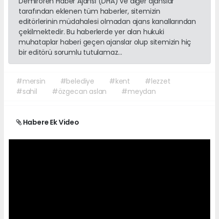
Demirören Haber Ajansı (DHA) ve diğer ajanslar
tarafından eklenen tüm haberler, sitemizin
editörlerinin müdahalesi olmadan ajans kanallarından
çekilmektedir. Bu haberlerde yer alan hukuki
muhataplar haberi geçen ajanslar olup sitemizin hiç
bir editörü sorumlu tutulamaz...
#mersin
#belediye
#kent
#lezzet
#sahil
#özgecan aslan
#meydan
Habere Ek Video