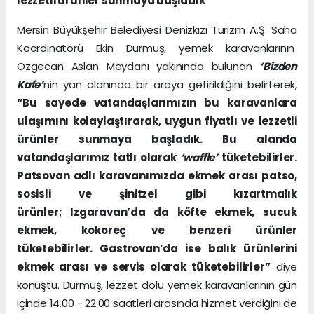
lezzetli ürünler sunmaya başladık”
Mersin Büyükşehir Belediyesi Denizkızı Turizm A.Ş. Saha
Koordinatörü Ekin Durmuş, yemek karavanlarının
Özgecan Aslan Meydanı yakınında bulunan
‘Bizden
Kafe’
nin yan alanında bir araya getirildiğini belirterek,
“Bu sayede vatandaşlarımızın bu karavanlara
ulaşımını kolaylaştırarak, uygun fiyatlı ve lezzetli
ürünler sunmaya başladık. Bu alanda
vatandaşlarımız tatlı olarak
‘waffle’
tüketebilirler.
Patsovan adlı karavanımızda ekmek arası patso,
sosisli ve şinitzel gibi kızartmalık
ürünler; Izgaravan’da da köfte ekmek, sucuk
ekmek, kokoreç ve benzeri ürünler
tüketebilirler. Gastrovan’da ise balık ürünlerini
ekmek arası ve servis olarak tüketebilirler”
diye
konuştu. Durmuş, lezzet dolu yemek karavanlarının gün
içinde 14.00 - 22.00 saatleri arasında hizmet verdiğini de