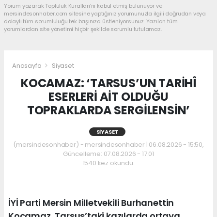
Yorum yazarak Topluluk Kuralları’nı kabul etmiş bulunuyor ve
mersindesonhaber.com sitesine yaptığınız yorumunuzla ilgili doğrudan veya
dolaylı tüm sorumluluğu tek başınıza üstleniyorsunuz. Yazılan tüm
yorumlardan site yönetimi hiçbir şekilde sorumlu tutulamaz.
Anasayfa
Siyaset
KOCAMAZ: ‘TARSUS’UN TARİHÎ
ESERLERİ AİT OLDUĞU
TOPRAKLARDA SERGİLENSİN’
SIYASET
(mersindesonhaber) - mersindesonhaber | 06.08.2026 - 15:50,
Güncelleme: 07.08.2026 - 17:01
1540 kez okundu.
İYİ Parti Mersin Milletvekili Burhanettin
Kocamaz, Tarsus’taki kazılarda ortaya