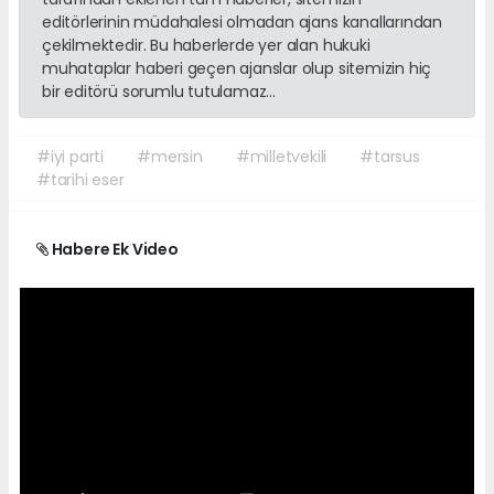
editörlerinin müdahalesi olmadan ajans kanallarından
çekilmektedir. Bu haberlerde yer alan hukuki
muhataplar haberi geçen ajanslar olup sitemizin hiç
bir editörü sorumlu tutulamaz...
#iyi parti
#mersin
#milletvekili
#tarsus
#tarihi eser
Habere Ek Video