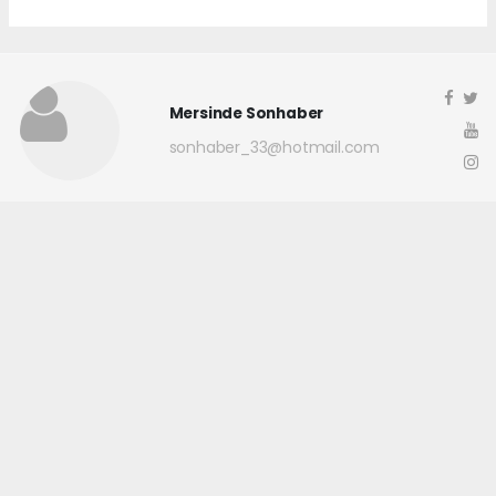
Mersinde Sonhaber
sonhaber_33@hotmail.com
Okuyucu Yorumları
(0)
Gönder
Yorum yazarak Topluluk Kuralları’nı kabul etmiş bulunuyor ve
mersindesonhaber.com sitesine yaptığınız yorumunuzla ilgili doğrudan veya
dolaylı tüm sorumluluğu tek başınıza üstleniyorsunuz. Yazılan tüm
yorumlardan site yönetimi hiçbir şekilde sorumlu tutulamaz.