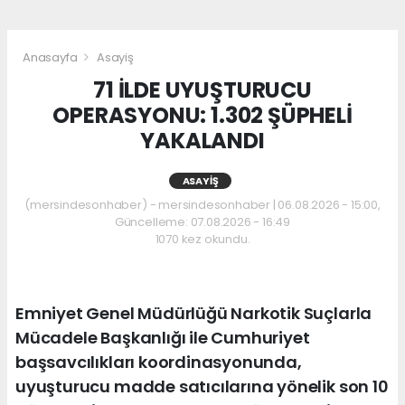
Anasayfa
Asayiş
71 İLDE UYUŞTURUCU
OPERASYONU: 1.302 ŞÜPHELİ
YAKALANDI
ASAYIŞ
(mersindesonhaber) - mersindesonhaber | 06.08.2026 - 15:00,
Güncelleme: 07.08.2026 - 16:49
1070 kez okundu.
Emniyet Genel Müdürlüğü Narkotik Suçlarla
Mücadele Başkanlığı ile Cumhuriyet
başsavcılıkları koordinasyonunda,
uyuşturucu madde satıcılarına yönelik son 10