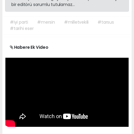
bir editörü sorumlu tutulamaz...
#iyi parti
#mersin
#milletvekili
#tarsus
#tarihi eser
Habere Ek Video