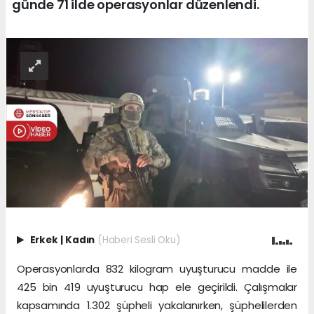
günde 71 ilde operasyonlar düzenlendi.
Erkek
|
Kadın
(Haberi Sesli Oku)
Operasyonlarda 832 kilogram uyuşturucu madde ile
425 bin 419 uyuşturucu hap ele geçirildi. Çalışmalar
kapsamında 1.302 şüpheli yakalanırken, şüphelilerden