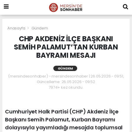
Anasayfa
Gündem
CHP AKDENİZ İLÇE BAŞKANI
SEMİH PALAMUT’TAN KURBAN
BAYRAMI MESAJI
GÜNDEM
(mersindesonhaber) - mersindesonhaber | 26.05.2026 - 09:51,
Güncelleme: 26.05.2026 - 09:52
7974+ kez okundu.
Cumhuriyet Halk Partisi (CHP) Akdeniz İlçe
Başkanı Semih Palamut, Kurban Bayramı
dolayısıyla yayımladığı mesajda toplumsal