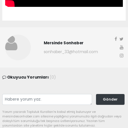
Mersinde Sonhaber
sonhaber_33@hotmail.com
Okuyucu Yorumları
(0)
Gönder
Yorum yazarak Topluluk Kuralları’nı kabul etmiş bulunuyor ve
mersindesonhaber.com sitesine yaptığınız yorumunuzla ilgili doğrudan veya
dolaylı tüm sorumluluğu tek başınıza üstleniyorsunuz. Yazılan tüm
yorumlardan site yönetimi hiçbir şekilde sorumlu tutulamaz.