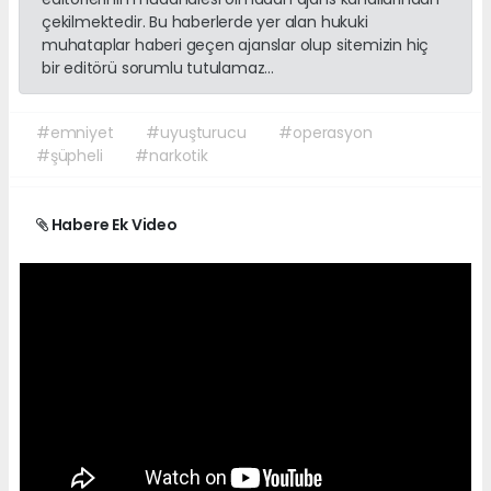
çekilmektedir. Bu haberlerde yer alan hukuki
muhataplar haberi geçen ajanslar olup sitemizin hiç
bir editörü sorumlu tutulamaz...
#emniyet
#uyuşturucu
#operasyon
#şüpheli
#narkotik
Habere Ek Video