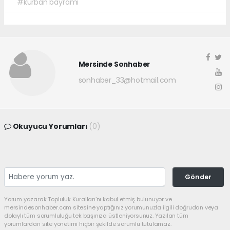
#kurban bayramı
Mersinde Sonhaber
sonhaber_33@hotmail.com
Okuyucu Yorumları
(0)
Gönder
Yorum yazarak Topluluk Kuralları’nı kabul etmiş bulunuyor ve
mersindesonhaber.com sitesine yaptığınız yorumunuzla ilgili doğrudan veya
dolaylı tüm sorumluluğu tek başınıza üstleniyorsunuz. Yazılan tüm
yorumlardan site yönetimi hiçbir şekilde sorumlu tutulamaz.