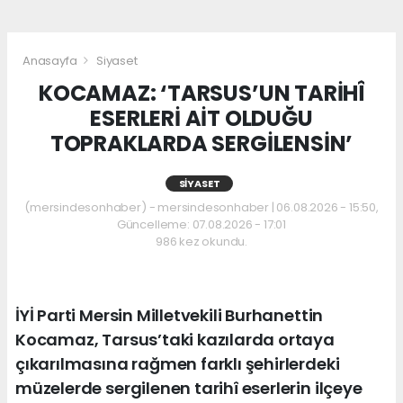
Anasayfa
Siyaset
KOCAMAZ: ‘TARSUS’UN TARİHÎ
ESERLERİ AİT OLDUĞU
TOPRAKLARDA SERGİLENSİN’
SIYASET
(mersindesonhaber) - mersindesonhaber | 06.08.2026 - 15:50,
Güncelleme: 07.08.2026 - 17:01
986 kez okundu.
İYİ Parti Mersin Milletvekili Burhanettin
Kocamaz, Tarsus’taki kazılarda ortaya
çıkarılmasına rağmen farklı şehirlerdeki
müzelerde sergilenen tarihî eserlerin ilçeye