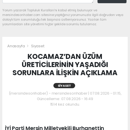
Yorum yazarak Topluluk Kuralları’nı kabul etmiş bulunuyor ve
mersindesonhaber.com sitesine yaptığınız yorumunuzla ilgili doğrudan veya
dolaylı tüm sorumluluğu tek başınıza üstleniyorsunuz. Yazılan tüm
yorumlardan site yönetimi hiçbir şekilde sorumlu tutulamaz.
Anasayfa
Siyaset
KOCAMAZ’DAN ÜZÜM
ÜRETİCİLERİNİN YAŞADIĞI
SORUNLARA İLİŞKİN AÇIKLAMA
SIYASET
(mersindesonhaber) - mersindesonhaber | 07.08.2026 - 01:15,
Güncelleme: 07.08.2026 - 16:49
1514 kez okundu.
İYİ Parti Mersin Milletvekili Burhanettin