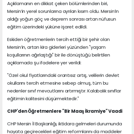
​Açıklamanın en dikkat çeken bölümlerinden biri,
Mersin’in yerel sorunlarına ayrılan kısım oldu. Mersin’in
aldığı yoğun göç ve deprem sonrası artan nüfusun
eğitim üzerindeki yüküne işaret edildi.
​Eskiden öğretmenlerin tercih ettiği bir şehir olan
Mersin’in, artan kira giderleri yüzünden "yaşam
koşullarının ağırlaştığı" bir ile dönüştüğü belirtilen
açıklamada şu ifadelere yer verildi:
"Özel okul fiyatlarındaki orantısız artış, velilerin devlet
okullarını tercih etmesine sebep olmuş, tüm bu
nedenler sınıf mevcutlarını artırmıştır. Kalabalık sınıflar
eğitimin kalitesini düşürmektedir."
​CHP'den Öğretmenlere "Bir Maaş İkramiye" Vaadi
​CHP Mersin İl Başkanlığı, iktidara gelmeleri durumunda
hayata geçirecekleri eğitim reformlarını da maddeler