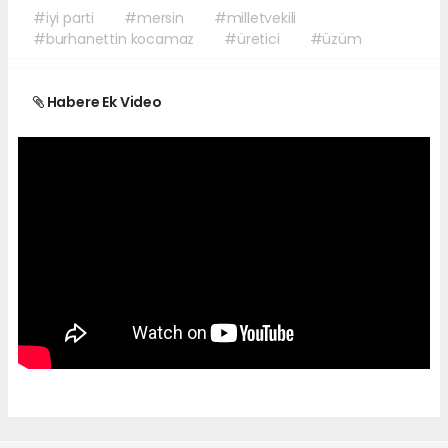
#iyi parti
#mersin
#milletvekili
#burhanettin kocamaz
#üretici
#üzüm
Habere Ek Video