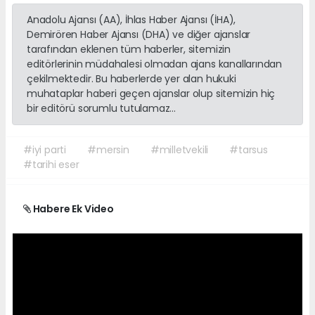
Anadolu Ajansı (AA), İhlas Haber Ajansı (İHA),
Demirören Haber Ajansı (DHA) ve diğer ajanslar
tarafından eklenen tüm haberler, sitemizin
editörlerinin müdahalesi olmadan ajans kanallarından
çekilmektedir. Bu haberlerde yer alan hukuki
muhataplar haberi geçen ajanslar olup sitemizin hiç
bir editörü sorumlu tutulamaz...
#iyi parti
#mersin
#milletvekili
#tarsus
#tarihi eser
Habere Ek Video