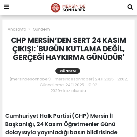
Anasayfa
Gündem
CHP MERSİN’DEN SERT 24 KASIM
ÇIKIŞI: 'BUGÜN KUTLAMA DEĞİL,
GERÇEĞİ HAYKIRMA GÜNÜDÜR'
GÜNDEM
(mersindesonhaber) - mersindesonhaber | 24.11.2025 - 21:02,
Güncelleme: 24.11.2025 - 21:02
2029+ kez okundu.
​Cumhuriyet Halk Partisi (CHP) Mersin İl
Başkanlığı, 24 Kasım Öğretmenler Günü
dolayısıyla yayınladığı basın bildirisinde