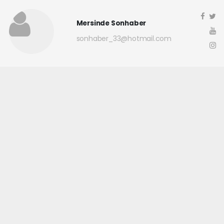
Mersinde Sonhaber
sonhaber_33@hotmail.com
Okuyucu Yorumları
(0)
Gönder
Yorum yazarak Topluluk Kuralları’nı kabul etmiş bulunuyor ve
mersindesonhaber.com sitesine yaptığınız yorumunuzla ilgili doğrudan veya
dolaylı tüm sorumluluğu tek başınıza üstleniyorsunuz. Yazılan tüm
yorumlardan site yönetimi hiçbir şekilde sorumlu tutulamaz.