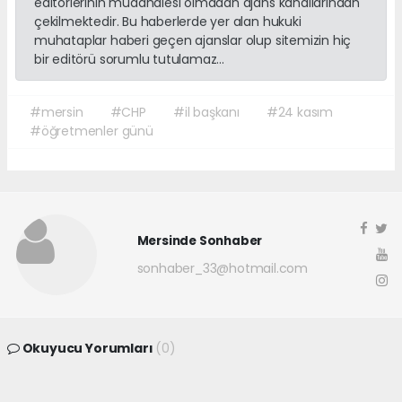
editörlerinin müdahalesi olmadan ajans kanallarından
çekilmektedir. Bu haberlerde yer alan hukuki
muhataplar haberi geçen ajanslar olup sitemizin hiç
bir editörü sorumlu tutulamaz...
#mersin
#CHP
#il başkanı
#24 kasım
#öğretmenler günü
Mersinde Sonhaber
sonhaber_33@hotmail.com
Okuyucu Yorumları
(0)