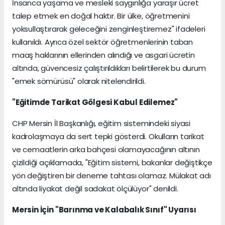
İnsanca yaşama ve mesleki saygınlığa yaraşır ücret
talep etmek en doğal haktır. Bir ülke, öğretmenini
yoksullaştırarak geleceğini zenginleştiremez" ifadeleri
kullanıldı. Ayrıca özel sektör öğretmenlerinin taban
maaş haklarının ellerinden alındığı ve asgari ücretin
altında, güvencesiz çalıştırıldıkları belirtilerek bu durum
"emek sömürüsü" olarak nitelendirildi.
​"Eğitimde Tarikat Gölgesi Kabul Edilemez"
​CHP Mersin İl Başkanlığı, eğitim sistemindeki siyasi
kadrolaşmaya da sert tepki gösterdi. Okulların tarikat
ve cemaatlerin arka bahçesi olamayacağının altının
çizildiği açıklamada, "Eğitim sistemi, bakanlar değiştikçe
yön değiştiren bir deneme tahtası olamaz. Mülakat adı
altında liyakat değil sadakat ölçülüyor" denildi.
Mersin İçin "Barınma ve Kalabalık Sınıf" Uyarısı