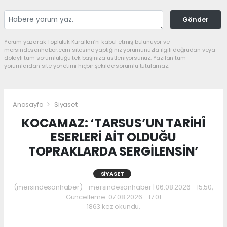
Gönder
Yorum yazarak Topluluk Kuralları’nı kabul etmiş bulunuyor ve
mersindesonhaber.com sitesine yaptığınız yorumunuzla ilgili doğrudan veya
dolaylı tüm sorumluluğu tek başınıza üstleniyorsunuz. Yazılan tüm
yorumlardan site yönetimi hiçbir şekilde sorumlu tutulamaz.
Anasayfa
Siyaset
KOCAMAZ: ‘TARSUS’UN TARİHÎ
ESERLERİ AİT OLDUĞU
TOPRAKLARDA SERGİLENSİN’
SIYASET
(mersindesonhaber) - mersindesonhaber | 06.08.2026 - 15:50,
Güncelleme: 07.08.2026 - 17:01
1863 kez okundu.