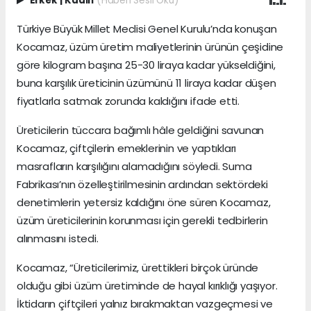
Erkek
|
Kadın
(Haberi Sesli Oku)
Türkiye Büyük Millet Meclisi Genel Kurulu’nda konuşan
Kocamaz, üzüm üretim maliyetlerinin ürünün çeşidine
göre kilogram başına 25-30 liraya kadar yükseldiğini,
buna karşılık üreticinin üzümünü 11 liraya kadar düşen
fiyatlarla satmak zorunda kaldığını ifade etti.
Üreticilerin tüccara bağımlı hâle geldiğini savunan
Kocamaz, çiftçilerin emeklerinin ve yaptıkları
masrafların karşılığını alamadığını söyledi. Suma
Fabrikası’nın özelleştirilmesinin ardından sektördeki
denetimlerin yetersiz kaldığını öne süren Kocamaz,
üzüm üreticilerinin korunması için gerekli tedbirlerin
alınmasını istedi.
Kocamaz, “Üreticilerimiz, ürettikleri birçok üründe
olduğu gibi üzüm üretiminde de hayal kırıklığı yaşıyor.
İktidarın çiftçileri yalnız bırakmaktan vazgeçmesi ve