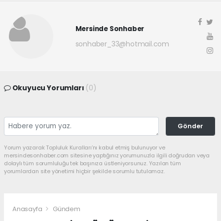
Mersinde Sonhaber
sonhaber_33@hotmail.com
Okuyucu Yorumları
(0)
Gönder
Yorum yazarak Topluluk Kuralları’nı kabul etmiş bulunuyor ve
mersindesonhaber.com sitesine yaptığınız yorumunuzla ilgili doğrudan veya
dolaylı tüm sorumluluğu tek başınıza üstleniyorsunuz. Yazılan tüm
yorumlardan site yönetimi hiçbir şekilde sorumlu tutulamaz.
Anasayfa
Gündem