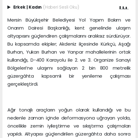
Erkek
|
Kadın
(Haberi Sesli Oku)
Mersin Büyükşehir Belediyesi Yol Yapım Bakım ve
Onarım Dairesi Başkanlığı, kent genelinde ulaşım
altyapısını güçlendiren çalışmalarını aralıksız sürdürüyor.
Bu kapsamda ekipler; Akdeniz ilçesinde Kürkçü, Aşağı
Burhan, Yukarı Burhan ve Yanpar mahallelerinin ortak
kullandığı, D-400 Karayolu ile 2. ve 3. Organize Sanayi
Bölgeleri’ne ulaşımı sağlayan 2 bin 800 metrelik
güzergâhta kapsamlı bir yenileme çalışması
gerçekleştirdi.
Ağır tonajlı araçların yoğun olarak kullandığı ve bu
nedenle zaman içinde deformasyona uğrayan yolda,
öncelikle zemin iyileştirme ve sıkıştırma çalışmaları
yapıldı. Altyapısı güçlendirilen güzergâhta daha sonra