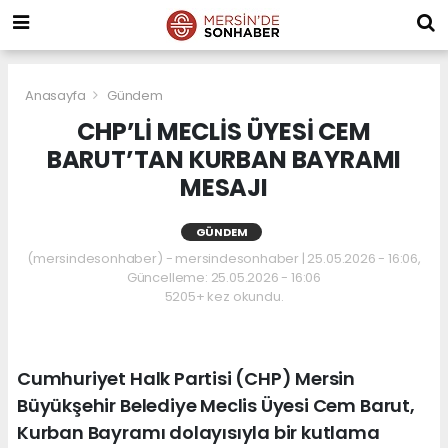
Anasayfa
Gündem
CHP’Lİ MECLİS ÜYESİ CEM
BARUT’TAN KURBAN BAYRAMI
MESAJI
GÜNDEM
(mersindesonhaber) - mersindesonhaber | 25.05.2026 - 16:06,
Güncelleme: 25.05.2026 - 16:06
5205+ kez okundu.
Cumhuriyet Halk Partisi (CHP) Mersin
Büyükşehir Belediye Meclis Üyesi Cem Barut,
Kurban Bayramı dolayısıyla bir kutlama