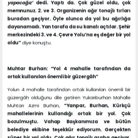
yapacağız’
dedi. Yaptı da. Çok güzel oldu, çok
memnunuz. 2. ve 3. Organizenin ağır tonajlı tırları
buradan geçiyor. Öyle olunca da yol bu ağırlığa
dayanamadı. Yan tarafa da su kanalı açtılar. Şehir
merkezindeki 3. ve 4. Çevre Yolu’na eş değer bir yol
oldu”
diye konuştu.
Muhtar Burhan: “Yol 4 mahalle tarafından da
ortak kullanılan önemli bir güzergâh”
Yolun 4 mahalle tarafından ortak kullanılan önemli bir
güzergâh olduğunu dile getiren Yukarıburhan Mahalle
Muhtarı Azmi Burhan,
“Yanpar, Burhan, Kürkçü
mahallelerinin kullandığı ortak bir yol. Çok
bozulmuştu. Vahap Başkanımıza ve bütün
belediye ekibine teşekkür ediyorum. Gerçekten
süper bir yol oldu. Çok ağır tonajlı araba geçiyor,