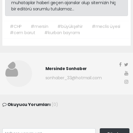
muhataplar haberi geçen ajanslar olup sitemizin hiç
bir editörü sorumlu tutulamaz...
#CHP
#mersin
#büyükşehir
#meclis üyesi
#cem barut
#kurban bayramı
Mersinde Sonhaber
sonhaber_33@hotmail.com
Okuyucu Yorumları
(0)