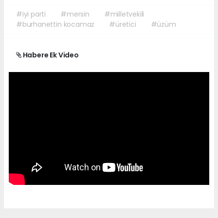
#iyi parti
#mersin
#milletvekili
#burhanettin kocamaz
#üretici
#üzüm
Habere Ek Video