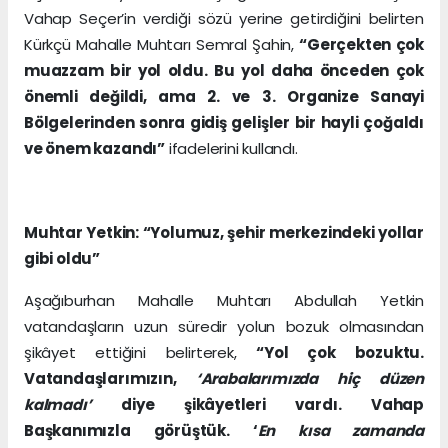
Vahap Seçer’in verdiği sözü yerine getirdiğini belirten
Kürkçü Mahalle Muhtarı Semral Şahin,
“Gerçekten çok
muazzam bir yol oldu. Bu yol daha önceden çok
önemli değildi, ama 2. ve 3. Organize Sanayi
Bölgelerinden sonra gidiş gelişler bir hayli çoğaldı
ve önem kazandı”
ifadelerini kullandı.
Muhtar Yetkin: “Yolumuz, şehir merkezindeki yollar
gibi oldu”
Aşağıburhan Mahalle Muhtarı Abdullah Yetkin
vatandaşların uzun süredir yolun bozuk olmasından
şikâyet ettiğini belirterek,
“Yol çok bozuktu.
Vatandaşlarımızın,
‘Arabalarımızda hiç düzen
kalmadı’
diye şikâyetleri vardı. Vahap
Başkanımızla görüştük. ‘
En kısa zamanda