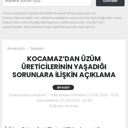
Gönder
Yorum yazarak Topluluk Kuralları’nı kabul etmiş bulunuyor ve
mersindesonhaber.com sitesine yaptığınız yorumunuzla ilgili doğrudan veya
dolaylı tüm sorumluluğu tek başınıza üstleniyorsunuz. Yazılan tüm
yorumlardan site yönetimi hiçbir şekilde sorumlu tutulamaz.
Anasayfa
Siyaset
KOCAMAZ’DAN ÜZÜM
ÜRETİCİLERİNİN YAŞADIĞI
SORUNLARA İLİŞKİN AÇIKLAMA
SIYASET
(mersindesonhaber) - mersindesonhaber | 07.08.2026 - 01:15,
Güncelleme: 07.08.2026 - 16:49
1628 kez okundu.