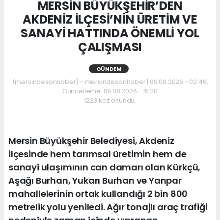
MERSİN BÜYÜKŞEHİR’DEN
AKDENİZ İLÇESİ’NİN ÜRETİM VE
SANAYİ HATTINDA ÖNEMLİ YOL
ÇALIŞMASI
GÜNDEM
(mersindesonhaber) - mersindesonhaber | 09.08.2026 - 02:46,
Güncelleme: 09.08.2026 - 15:20
1223 kez okundu.
Mersin Büyükşehir Belediyesi, Akdeniz
ilçesinde hem tarımsal üretimin hem de
sanayi ulaşımının can damarı olan Kürkçü,
Aşağı Burhan, Yukarı Burhan ve Yanpar
mahallelerinin ortak kullandığı 2 bin 800
metrelik yolu yeniledi. Ağır tonajlı araç trafiği