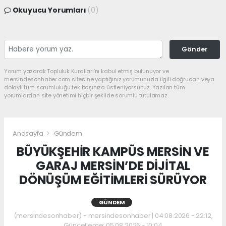
Okuyucu Yorumları
(0)
Gönder
Yorum yazarak Topluluk Kuralları’nı kabul etmiş bulunuyor ve
mersindesonhaber.com sitesine yaptığınız yorumunuzla ilgili doğrudan veya
dolaylı tüm sorumluluğu tek başınıza üstleniyorsunuz. Yazılan tüm
yorumlardan site yönetimi hiçbir şekilde sorumlu tutulamaz.
Anasayfa
Gündem
BÜYÜKŞEHİR KAMPÜS MERSİN VE
GARAJ MERSİN’DE DİJİTAL
DÖNÜŞÜM EĞİTİMLERİ SÜRÜYOR
GÜNDEM
(mersindesonhaber) - mersindesonhaber | 04.08.2026 - 22:12,
Güncelleme: 05.08.2026 - 10:04