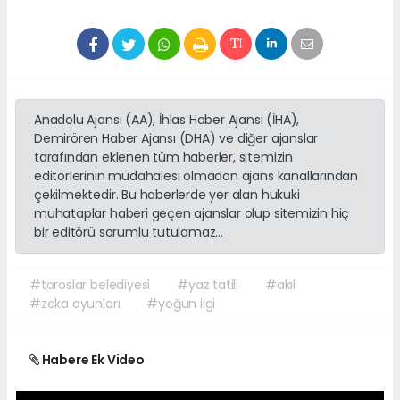
Anadolu Ajansı (AA), İhlas Haber Ajansı (İHA),
Demirören Haber Ajansı (DHA) ve diğer ajanslar
tarafından eklenen tüm haberler, sitemizin
editörlerinin müdahalesi olmadan ajans kanallarından
çekilmektedir. Bu haberlerde yer alan hukuki
muhataplar haberi geçen ajanslar olup sitemizin hiç
bir editörü sorumlu tutulamaz...
#toroslar belediyesi
#yaz tatili
#akıl
#zeka oyunları
#yoğun ilgi
Habere Ek Video