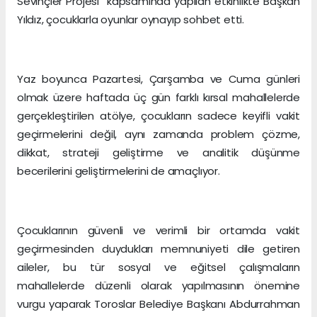
Sevinçler Projesi” kapsamında yapılan etkinlikte Başkan
Yıldız, çocuklarla oyunlar oynayıp sohbet etti.
Yaz boyunca Pazartesi, Çarşamba ve Cuma günleri
olmak üzere haftada üç gün farklı kırsal mahallelerde
gerçekleştirilen atölye, çocukların sadece keyifli vakit
geçirmelerini değil, aynı zamanda problem çözme,
dikkat, strateji geliştirme ve analitik düşünme
becerilerini geliştirmelerini de amaçlıyor.
Çocuklarının güvenli ve verimli bir ortamda vakit
geçirmesinden duydukları memnuniyeti dile getiren
aileler, bu tür sosyal ve eğitsel çalışmaların
mahallelerde düzenli olarak yapılmasının önemine
vurgu yaparak Toroslar Belediye Başkanı Abdurrahman