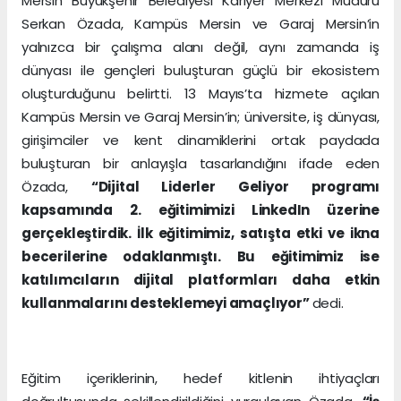
Mersin Büyükşehir Belediyesi Kariyer Merkezi Müdürü
Serkan Özada, Kampüs Mersin ve Garaj Mersin’in
yalnızca bir çalışma alanı değil, aynı zamanda iş
dünyası ile gençleri buluşturan güçlü bir ekosistem
oluşturduğunu belirtti. 13 Mayıs’ta hizmete açılan
Kampüs Mersin ve Garaj Mersin’in; üniversite, iş dünyası,
girişimciler ve kent dinamiklerini ortak paydada
buluşturan bir anlayışla tasarlandığını ifade eden
Özada,
“Dijital Liderler Geliyor programı
kapsamında 2. eğitimimizi LinkedIn üzerine
gerçekleştirdik. İlk eğitimimiz, satışta etki ve ikna
becerilerine odaklanmıştı. Bu eğitimimiz ise
katılımcıların dijital platformları daha etkin
kullanmalarını desteklemeyi amaçlıyor”
dedi.
Eğitim içeriklerinin, hedef kitlenin ihtiyaçları