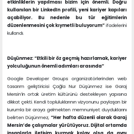
etkinliklerin yapılması bizim için önemli. Doğru
kullanılan bir LinkedIn profili, yeni kariyer kapıları
açabiliyor. Bu nedenle bu tür eğitimlerin
düzenlenmesini çok kıymetli buluyorum”
ifadelerini
kullandı.
Düşünmez: “Etkili bir öz geçmiş hazırlamak, kariyer
yolculuğunun önemli adımları arasında”
Google Developer Groups organizatörlerinden web
tasarım geliştiricisi Çağla Nur Düşünmez ise Garaj
Mersin’in ortak üretim kültürünü destekleyen yapısına
dikkat çekti. Kendi topluluklarının vizyonunu paylaşan bir
kurumla bir araya gelmekten memnuniyet duyduklarını
belirten Düşünmez,
“Her hafta düzenli olarak Garaj
Mersin’de çalışmalar yürütüyoruz. Dijital ortamda
insanlarla iletişim kurmak kolay olsa da aynı