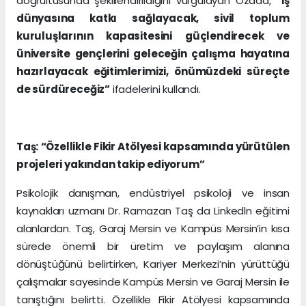
doğrultusunda şekillendirildiğini vurgulayan Özada,
“İş
dünyasına katkı sağlayacak, sivil toplum
kuruluşlarının kapasitesini güçlendirecek ve
üniversite gençlerini geleceğin çalışma hayatına
hazırlayacak eğitimlerimizi, önümüzdeki süreçte
de sürdüreceğiz”
ifadelerini kullandı.
Taş: “Özellikle Fikir Atölyesi kapsamında yürütülen
projeleri yakından takip ediyorum”
Psikolojik danışman, endüstriyel psikoloji ve insan
kaynakları uzmanı Dr. Ramazan Taş da Linkedln eğitimi
alanlardan. Taş, Garaj Mersin ve Kampüs Mersin’in kısa
sürede önemli bir üretim ve paylaşım alanına
dönüştüğünü belirtirken, Kariyer Merkezi’nin yürüttüğü
çalışmalar sayesinde Kampüs Mersin ve Garaj Mersin ile
tanıştığını belirtti. Özellikle Fikir Atölyesi kapsamında