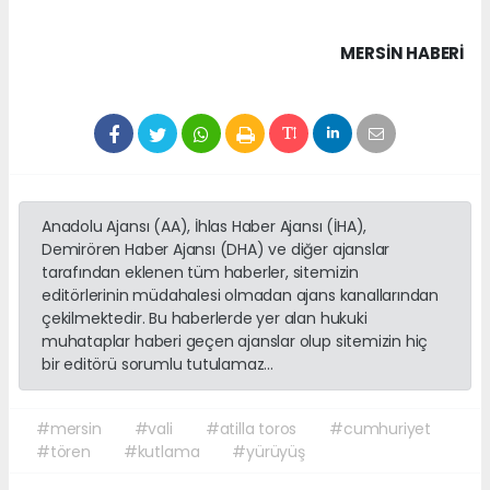
MERSIN HABERİ
Anadolu Ajansı (AA), İhlas Haber Ajansı (İHA),
Demirören Haber Ajansı (DHA) ve diğer ajanslar
tarafından eklenen tüm haberler, sitemizin
editörlerinin müdahalesi olmadan ajans kanallarından
çekilmektedir. Bu haberlerde yer alan hukuki
muhataplar haberi geçen ajanslar olup sitemizin hiç
bir editörü sorumlu tutulamaz...
#mersin
#vali
#atilla toros
#cumhuriyet
#tören
#kutlama
#yürüyüş