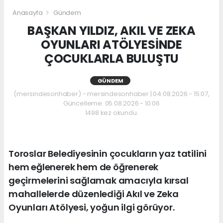
Anasayfa
Gündem
BAŞKAN YILDIZ, AKIL VE ZEKA
OYUNLARI ATÖLYESİNDE
ÇOCUKLARLA BULUŞTU
GÜNDEM
(mersindesonhaber) - mersindesonhaber | 04.08.2026 - 15:07,
Güncelleme: 05.08.2026 - 10:06
1498 kez okundu.
Toroslar Belediyesinin çocukların yaz tatilini
hem eğlenerek hem de öğrenerek
geçirmelerini sağlamak amacıyla kırsal
mahallelerde düzenlediği Akıl ve Zeka
Oyunları Atölyesi, yoğun ilgi görüyor.