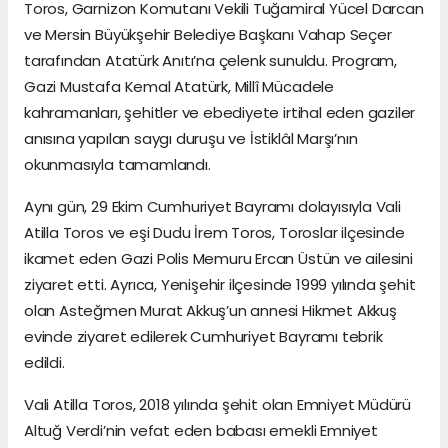
Toros, Garnizon Komutanı Vekili Tuğamiral Yücel Darcan
ve Mersin Büyükşehir Belediye Başkanı Vahap Seçer
tarafından Atatürk Anıtı’na çelenk sunuldu. Program,
Gazi Mustafa Kemal Atatürk, Millî Mücadele
kahramanları, şehitler ve ebediyete irtihal eden gaziler
anısına yapılan saygı duruşu ve İstiklâl Marşı’nın
okunmasıyla tamamlandı.
Aynı gün, 29 Ekim Cumhuriyet Bayramı dolayısıyla Vali
Atilla Toros ve eşi Dudu İrem Toros, Toroslar ilçesinde
ikamet eden Gazi Polis Memuru Ercan Üstün ve ailesini
ziyaret etti. Ayrıca, Yenişehir ilçesinde 1999 yılında şehit
olan Asteğmen Murat Akkuş’un annesi Hikmet Akkuş
evinde ziyaret edilerek Cumhuriyet Bayramı tebrik
edildi.
Vali Atilla Toros, 2018 yılında şehit olan Emniyet Müdürü
Altuğ Verdi’nin vefat eden babası emekli Emniyet