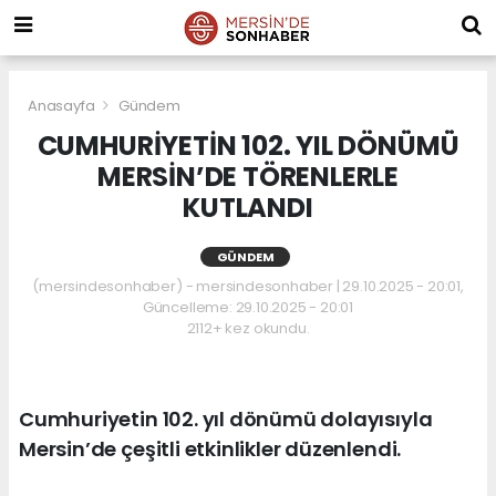
Anasayfa
Gündem
CUMHURİYETİN 102. YIL DÖNÜMÜ
MERSİN’DE TÖRENLERLE
KUTLANDI
GÜNDEM
(mersindesonhaber) - mersindesonhaber | 29.10.2025 - 20:01,
Güncelleme: 29.10.2025 - 20:01
2112+ kez okundu.
Cumhuriyetin 102. yıl dönümü dolayısıyla
Mersin’de çeşitli etkinlikler düzenlendi.