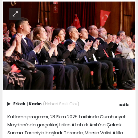
Erkek
|
Kadın
(Haberi Sesli Oku)
Kutlama programı, 28 Ekim 2025 tarihinde Cumhuriyet
Meydanı’nda gerçekleştirilen Atatürk Anıtı’na Çelenk
Sunma Töreniyle başladı. Törende, Mersin Valisi Atilla