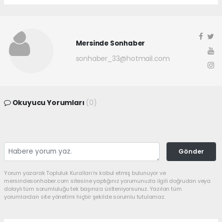
Mersinde Sonhaber
sonhaber_33@hotmail.com
Okuyucu Yorumları
(0)
Gönder
Yorum yazarak Topluluk Kuralları’nı kabul etmiş bulunuyor ve
mersindesonhaber.com sitesine yaptığınız yorumunuzla ilgili doğrudan veya
dolaylı tüm sorumluluğu tek başınıza üstleniyorsunuz. Yazılan tüm
yorumlardan site yönetimi hiçbir şekilde sorumlu tutulamaz.