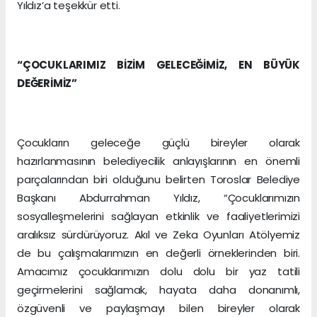
Yıldız’a teşekkür etti.
“ÇOCUKLARIMIZ BİZİM GELECEĞİMİZ, EN BÜYÜK
DEĞERİMİZ”
Çocukların geleceğe güçlü bireyler olarak
hazırlanmasının belediyecilik anlayışlarının en önemli
parçalarından biri olduğunu belirten Toroslar Belediye
Başkanı Abdurrahman Yıldız, “Çocuklarımızın
sosyalleşmelerini sağlayan etkinlik ve faaliyetlerimizi
aralıksız sürdürüyoruz. Akıl ve Zeka Oyunları Atölyemiz
de bu çalışmalarımızın en değerli örneklerinden biri.
Amacımız çocuklarımızın dolu dolu bir yaz tatili
geçirmelerini sağlamak, hayata daha donanımlı,
özgüvenli ve paylaşmayı bilen bireyler olarak