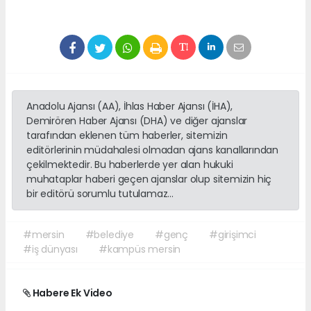
Anadolu Ajansı (AA), İhlas Haber Ajansı (İHA),
Demirören Haber Ajansı (DHA) ve diğer ajanslar
tarafından eklenen tüm haberler, sitemizin
editörlerinin müdahalesi olmadan ajans kanallarından
çekilmektedir. Bu haberlerde yer alan hukuki
muhataplar haberi geçen ajanslar olup sitemizin hiç
bir editörü sorumlu tutulamaz...
#mersin
#belediye
#genç
#girişimci
#iş dünyası
#kampüs mersin
Habere Ek Video