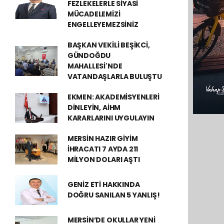
FEZLEKELERLE SİYASİ
MÜCADELEMİZİ
ENGELLEYEMEZSİNİZ
BAŞKAN VEKİLİ BEŞİKCİ,
GÜNDOĞDU
MAHALLESİ'NDE
VATANDAŞLARLA BULUŞTU
EKMEN: AKADEMİSYENLERİ
DİNLEYİN, AİHM
KARARLARINI UYGULAYIN
MERSİN HAZIR GİYİM
İHRACATI 7 AYDA 211
MİLYON DOLARI AŞTI
GENİZ ETİ HAKKINDA
DOĞRU SANILAN 5 YANLIŞ!
MERSİN’DE OKULLAR YENİ