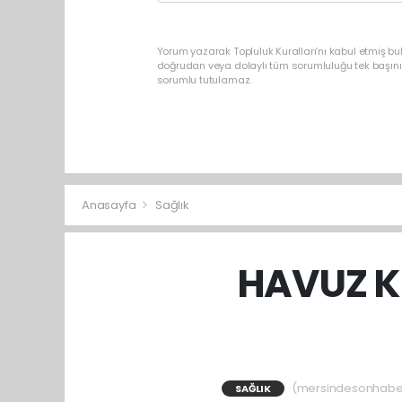
Yorum yazarak Topluluk Kuralları’nı kabul etmiş b
doğrudan veya dolaylı tüm sorumluluğu tek başınız
sorumlu tutulamaz.
Anasayfa
Sağlık
HAVUZ K
(mersindesonhaber)
SAĞLIK