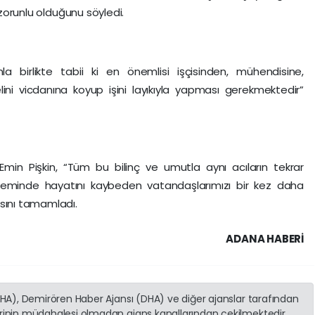
n zorunlu olduğunu söyledi.
la birlikte tabii ki en önemlisi işçisinden, mühendisine,
ni vicdanına koyup işini layıkıyla yapması gerekmektedir”
min Pişkin, “Tüm bu bilinç ve umutla aynı acıların tekrar
eminde hayatını kaybeden vatandaşlarımızı bir kez daha
asını tamamladı.
ADANA HABERİ
(İHA), Demirören Haber Ajansı (DHA) ve diğer ajanslar tarafından
erinin müdahalesi olmadan ajans kanallarından çekilmektedir.