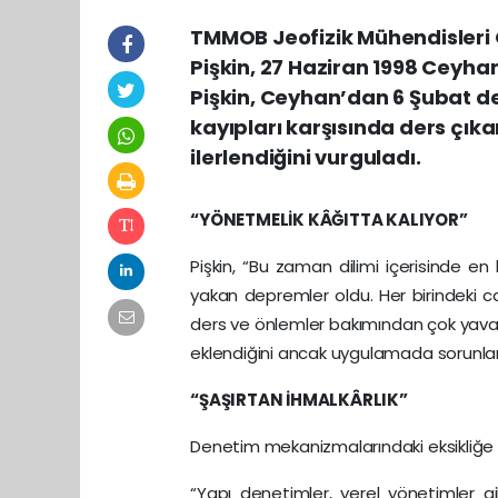
TMMOB Jeofizik Mühendisleri
Pişkin, 27 Haziran 1998 Ceyhan
Pişkin, Ceyhan’dan 6 Şubat 
kayıpları karşısında ders ç
ilerlendiğini vurguladı.
“YÖNETMELİK KÂĞITTA KALIYOR”
Pişkin, “Bu zaman dilimi içerisinde e
yakan depremler oldu. Her birindeki 
ders ve önlemler bakımından çok yavaş 
eklendiğini ancak uygulamada sorunları
“ŞAŞIRTAN İHMALKÂRLIK”
Denetim mekanizmalarındaki eksikliğe d
“Yapı denetimler, yerel yönetimler 