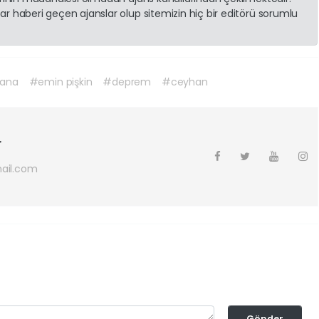
r haberi geçen ajanslar olup sitemizin hiç bir editörü sorumlu
ana
#emin pişkin
#deprem
#ceyhan
r
ail.com
Gönder