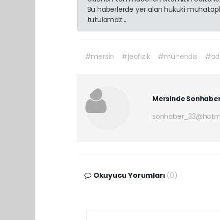
Bu haberlerde yer alan hukuki muhatapla
tutulamaz...
#mersin
#jeofizik
#mühendis
#ad
Mersinde Sonhabe
sonhaber_33@hotm
Okuyucu Yorumları
(0)