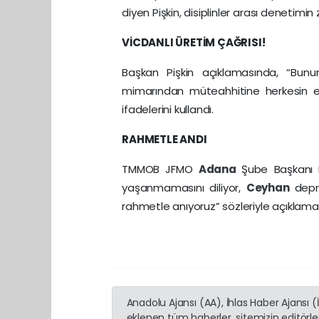
diyen Pişkin, disiplinler arası denetimi
VİCDANLI ÜRETİM ÇAĞRISI!
Başkan Pişkin açıklamasında, “Bunun
mimarından müteahhitine herkesin eli
ifadelerini kullandı.
RAHMETLE ANDI
TMMOB JFMO
Adana
Şube Başkanı E
yaşanmamasını diliyor,
Ceyhan
depr
rahmetle anıyoruz” sözleriyle açıklam
Anadolu Ajansı (AA), İhlas Haber Ajansı 
eklenen tüm haberler, sitemizin editörl