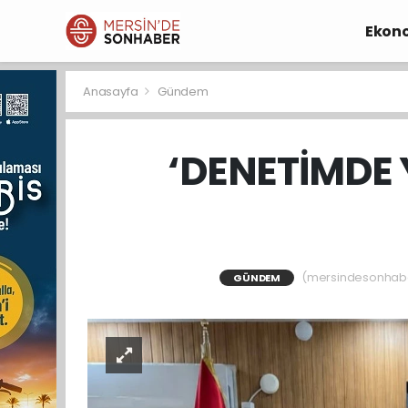
Ekon
Anasayfa
Gündem
‘DENETİMDE 
(mersindesonhaber)
GÜNDEM