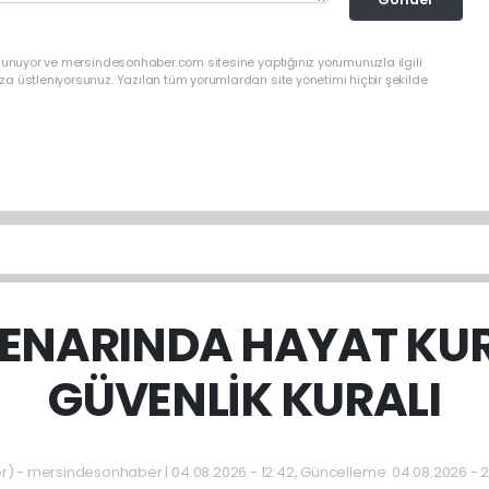
ulunuyor ve mersindesonhaber.com sitesine yaptığınız yorumunuzla ilgili
a üstleniyorsunuz. Yazılan tüm yorumlardan site yönetimi hiçbir şekilde
ENARINDA HAYAT KU
GÜVENLİK KURALI
 - mersindesonhaber | 04.08.2026 - 12:42, Güncelleme: 04.08.2026 - 