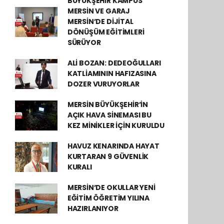
BÜYÜKŞEHİR KAMPÜS
MERSİN VE GARAJ
MERSİN’DE DİJİTAL
DÖNÜŞÜM EĞİTİMLERİ
SÜRÜYOR
ALİ BOZAN: DEDEOĞULLARI
KATLİAMININ HAFIZASINA
DOZER VURUYORLAR
MERSİN BÜYÜKŞEHİR’İN
AÇIK HAVA SİNEMASI BU
KEZ MİNİKLER İÇİN KURULDU
HAVUZ KENARINDA HAYAT
KURTARAN 9 GÜVENLİK
KURALI
MERSİN’DE OKULLAR YENİ
EĞİTİM ÖĞRETİM YILINA
HAZIRLANIYOR