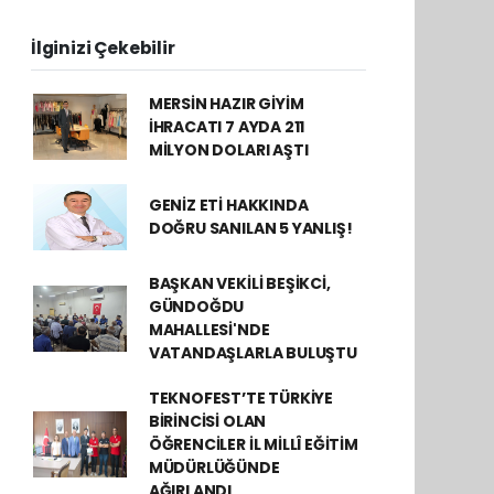
İlginizi Çekebilir
MERSİN HAZIR GİYİM
İHRACATI 7 AYDA 211
MİLYON DOLARI AŞTI
GENİZ ETİ HAKKINDA
DOĞRU SANILAN 5 YANLIŞ!
BAŞKAN VEKİLİ BEŞİKCİ,
GÜNDOĞDU
MAHALLESİ'NDE
VATANDAŞLARLA BULUŞTU
TEKNOFEST’TE TÜRKİYE
BİRİNCİSİ OLAN
ÖĞRENCİLER İL MİLLÎ EĞİTİM
MÜDÜRLÜĞÜNDE
AĞIRLANDI