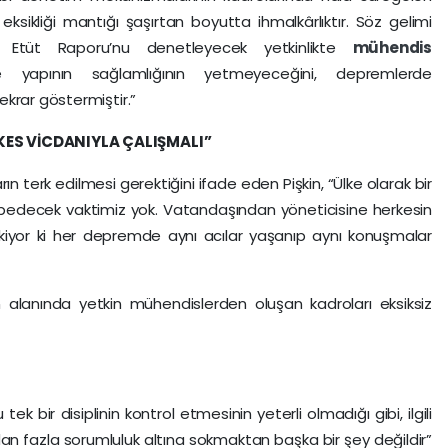
eksikliği mantığı şaşırtan boyutta ihmalkârlıktır. Söz gelimi
Etüt Raporu’nu denetleyecek yetkinlikte
mühendis
 yapının sağlamlığının yetmeyeceğini, depremlerde
krar göstermiştir.”
KES VİCDANIYLA ÇALIŞMALI”
n terk edilmesi gerektiğini ifade eden Pişkin, “Ülke olarak bir
ybedecek vaktimiz yok. Vatandaşından yöneticisine herkesin
ekiyor ki her depremde aynı acılar yaşanıp aynı konuşmalar
arın alanında yetkin mühendislerden oluşan kadroları eksiksiz
u tek bir disiplinin kontrol etmesinin yeterli olmadığı gibi, ilgili
an fazla sorumluluk altına sokmaktan başka bir şey değildir”