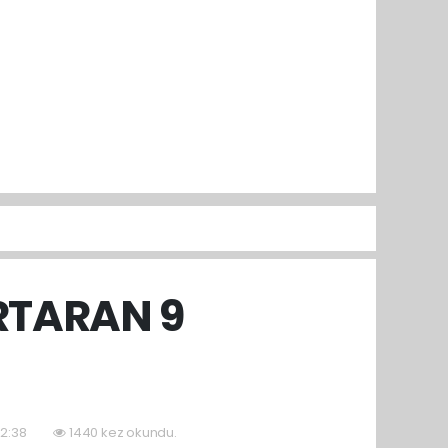
RTARAN 9
22:38
1440 kez okundu.