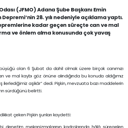
 Odası (JFMO) Adana Şube Başkanı Emin
 Depremi’nin 28. yılı nedeniyle açıklama yaptı.
depremlerine kadar geçen süreçte can ve mal
ıkarma ve önlem alma konusunda çok yavaş
n büyüğü olan 6 Şubat da dahil olmak üzere birçok canımızı
can ve mal kaybı göz önüne alındığında bu konuda aldığımız
ilerlediğimiz aşikâr” dedi. Pişkin, mevzuata bazı maddelerin
n sürdüğünü belirtti.
ikkat çeken Pişkin şunları kaydetti:
gibi denetim mekanizmalarının kadrolarında hâlâ süregelen