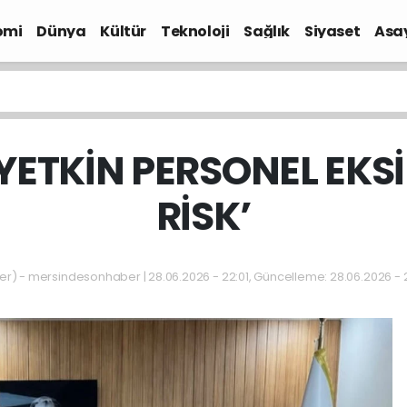
omi
Dünya
Kültür
Teknoloji
Sağlık
Siyaset
Asa
YETKİN PERSONEL EKSİ
RİSK’
 - mersindesonhaber | 28.06.2026 - 22:01, Güncelleme: 28.06.2026 - 