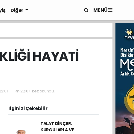
MENÜ
yiş
Diğer
KLİĞİ HAYATİ
22:01
2210+ kez okundu.
İlginizi Çekebilir
TALAT DİNÇER:
KURGULARLA VE