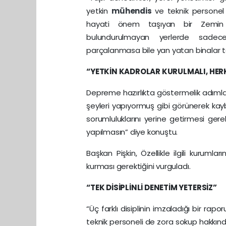
yetkin
mühendis
ve teknik personel 
hayati önem taşıyan bir Zemin 
bulundurulmayan yerlerde sadece
parçalanmasa bile yan yatan binalar te
“YETKİN KADROLAR KURULMALI, HER
Depreme hazırlıkta göstermelik adımları
şeyleri yapıyormuş gibi görünerek ka
sorumluluklarını yerine getirmesi ger
yapılmasın” diye konuştu.
Başkan Pişkin, Özellikle ilgili kuruml
kurması gerektiğini vurguladı.
“TEK DİSİPLİNLİ DENETİM YETERSİZ”
“Üç farklı disiplinin imzaladığı bir rapor
teknik personeli de zora sokup hakkınd