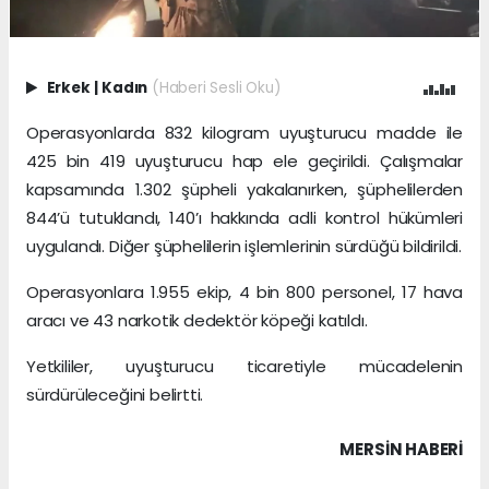
Erkek
|
Kadın
(Haberi Sesli Oku)
Operasyonlarda 832 kilogram uyuşturucu madde ile
425 bin 419 uyuşturucu hap ele geçirildi. Çalışmalar
kapsamında 1.302 şüpheli yakalanırken, şüphelilerden
844’ü tutuklandı, 140’ı hakkında adli kontrol hükümleri
uygulandı. Diğer şüphelilerin işlemlerinin sürdüğü bildirildi.
Operasyonlara 1.955 ekip, 4 bin 800 personel, 17 hava
aracı ve 43 narkotik dedektör köpeği katıldı.
Yetkililer, uyuşturucu ticaretiyle mücadelenin
sürdürüleceğini belirtti.
MERSIN HABERİ