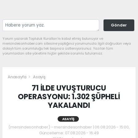
Gönder
Yorum yazarak Topluluk Kuralları’nı kabul etmiş bulunuyor ve
mersindesonhaber.com sitesine yaptığınız yorumunuzla ilgili doğrudan veya
dolaylı tüm sorumluluğu tek başınıza üstleniyorsunuz. Yazılan tüm
yorumlardan site yönetimi hiçbir şekilde sorumlu tutulamaz.
Anasayfa
Asayiş
71 İLDE UYUŞTURUCU
OPERASYONU: 1.302 ŞÜPHELİ
YAKALANDI
ASAYIŞ
(mersindesonhaber) - mersindesonhaber | 06.08.2026 - 15:00,
Güncelleme: 07.08.2026 - 16:49