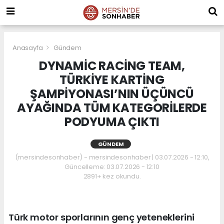
Anasayfa
Gündem
DYNAMİC RACİNG TEAM,
TÜRKİYE KARTİNG
ŞAMPİYONASI’NIN ÜÇÜNCÜ
AYAĞINDA TÜM KATEGORİLERDE
PODYUMA ÇIKTI
GÜNDEM
(mersindesonhaber) - mersindesonhaber | 03.07.2026 - 12:10,
Güncelleme: 03.07.2026 - 12:10
2891+ kez okundu.
Türk motor sporlarının genç yeteneklerini