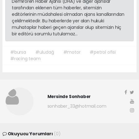
Demirören Haber Ajansı (DHA) ve diğer ajanslar
tarafından eklenen tüm haberler, sitemizin
editörlerinin müdahalesi olmadan ajans kanallarından
çekilmektedir. Bu haberlerde yer alan hukuki
muhataplar haberi geçen ajanslar olup sitemizin hiç
bir editörü sorumlu tutulamaz...
#bursa
#uludağ
#motor
#petrol ofisi
#racing team
Mersinde Sonhaber
sonhaber_33@hotmail.com
Okuyucu Yorumları
(0)