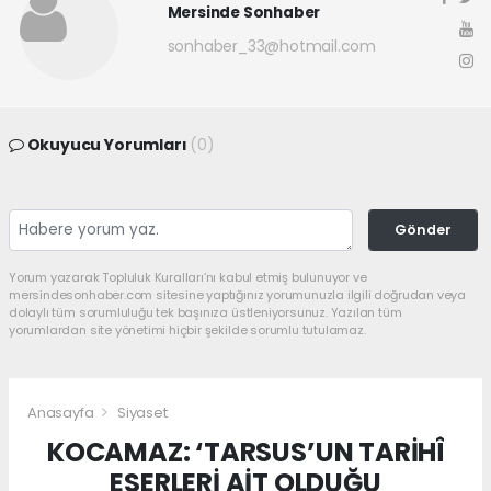
Mersinde Sonhaber
sonhaber_33@hotmail.com
Okuyucu Yorumları
(0)
Gönder
Yorum yazarak Topluluk Kuralları’nı kabul etmiş bulunuyor ve
mersindesonhaber.com sitesine yaptığınız yorumunuzla ilgili doğrudan veya
dolaylı tüm sorumluluğu tek başınıza üstleniyorsunuz. Yazılan tüm
yorumlardan site yönetimi hiçbir şekilde sorumlu tutulamaz.
Anasayfa
Siyaset
KOCAMAZ: ‘TARSUS’UN TARİHÎ
ESERLERİ AİT OLDUĞU