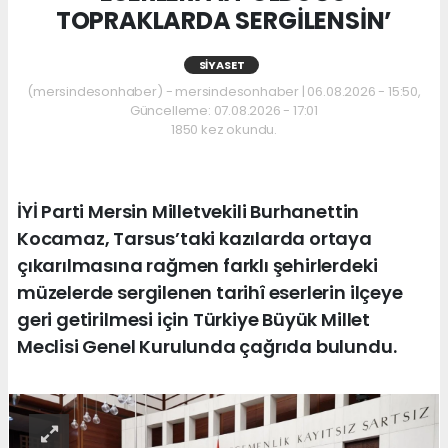
TOPRAKLARDA SERGİLENSİN’
SIYASET
(mersindesonhaber) - mersindesonhaber | 06.08.2026 - 15:50,
Güncelleme: 07.08.2026 - 17:01
1850 kez okundu.
İYİ Parti Mersin Milletvekili Burhanettin
Kocamaz, Tarsus’taki kazılarda ortaya
çıkarılmasına rağmen farklı şehirlerdeki
müzelerde sergilenen tarihî eserlerin ilçeye
geri getirilmesi için Türkiye Büyük Millet
Meclisi Genel Kurulunda çağrıda bulundu.