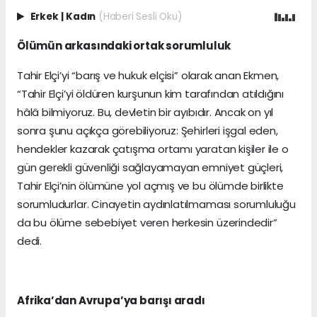
Erkek
|
Kadın
(Haberi Sesli Oku)
Ölümün arkasındaki ortak sorumluluk
Tahir Elçi’yi “barış ve hukuk elçisi” olarak anan Ekmen,
“Tahir Elçi’yi öldüren kurşunun kim tarafından atıldığını
hâlâ bilmiyoruz. Bu, devletin bir ayıbıdır. Ancak on yıl
sonra şunu açıkça görebiliyoruz: Şehirleri işgal eden,
hendekler kazarak çatışma ortamı yaratan kişiler ile o
gün gerekli güvenliği sağlayamayan emniyet güçleri,
Tahir Elçi’nin ölümüne yol açmış ve bu ölümde birlikte
sorumludurlar. Cinayetin aydınlatılmaması sorumluluğu
da bu ölüme sebebiyet veren herkesin üzerindedir”
dedi.
Afrika’dan Avrupa’ya barışı aradı