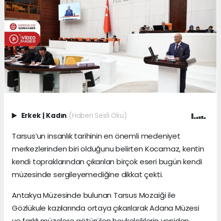
Erkek
|
Kadın
(Haberi Sesli Oku)
Tarsus’un insanlık tarihinin en önemli medeniyet
merkezlerinden biri olduğunu belirten Kocamaz, kentin
kendi topraklarından çıkarılan birçok eseri bugün kendi
müzesinde sergileyemediğine dikkat çekti.
Antakya Müzesinde bulunan Tarsus Mozaiği ile
Gözlükule kazılarında ortaya çıkarılarak Adana Müzesi
ve farklı müzelere götürülen heykelciklerin yeniden