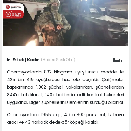
Erkek
|
Kadın
(Haberi Sesli Oku)
Operasyonlarda 832 kilogram uyuşturucu madde ile
425 bin 419 uyuşturucu hap ele geçirildi. Çalışmalar
kapsamında 1.302 şüpheli yakalanırken, şüphelilerden
844’ü tutuklandı, 140’ı hakkında adli kontrol hükümleri
uygulandı. Diğer şüphelilerin işlemlerinin sürdüğü bildirildi.
Operasyonlara 1.955 ekip, 4 bin 800 personel, 17 hava
aracı ve 43 narkotik dedektör köpeği katıldı.