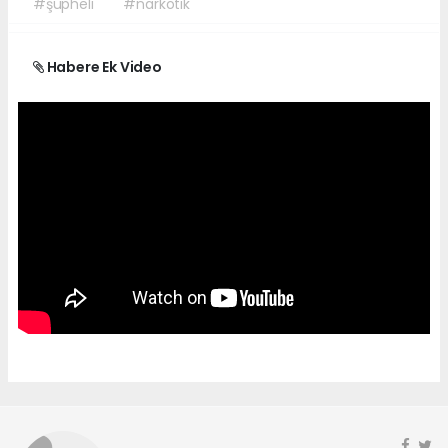
#şüpheli
#narkotik
Habere Ek Video