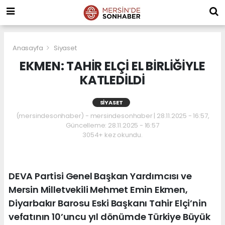
Anasayfa
Siyaset
EKMEN: TAHİR ELÇİ EL BİRLİĞİYLE
KATLEDİLDİ
SIYASET
(mersindesonhaber) - mersindesonhaber | 28.11.2025 - 16:57,
Güncelleme: 28.11.2025 - 16:57
3054+ kez okundu.
DEVA Partisi Genel Başkan Yardımcısı ve
Mersin Milletvekili Mehmet Emin Ekmen,
Diyarbakır Barosu Eski Başkanı Tahir Elçi’nin
vefatının 10’uncu yıl dönümde Türkiye Büyük