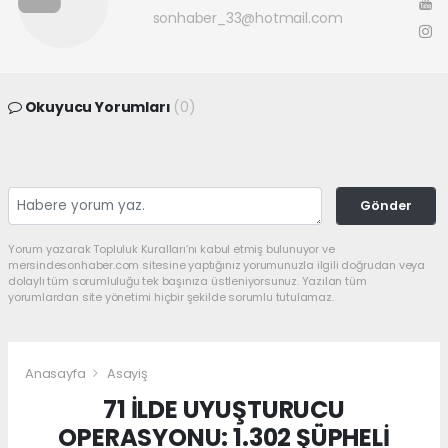
sonhaber_33@hotmail.com
Okuyucu Yorumları
(0)
Gönder
Yorum yazarak Topluluk Kuralları’nı kabul etmiş bulunuyor ve
mersindesonhaber.com sitesine yaptığınız yorumunuzla ilgili doğrudan veya
dolaylı tüm sorumluluğu tek başınıza üstleniyorsunuz. Yazılan tüm
yorumlardan site yönetimi hiçbir şekilde sorumlu tutulamaz.
Anasayfa
Asayiş
71 İLDE UYUŞTURUCU
OPERASYONU: 1.302 ŞÜPHELİ