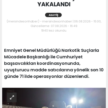
YAKALANDI
ASAYIŞ
(mersindesonhaber) - mersindesonhaber | 06.08.2026 - 15:00,
Güncelleme: 07.08.2026 - 16:49
1940 kez okundu.
Emniyet Genel Müdürlüğü Narkotik Suçlarla
Mücadele Başkanlığı ile Cumhuriyet
başsavcılıkları koordinasyonunda,
uyuşturucu madde satıcılarına yönelik son 10
günde 71 ilde operasyonlar düzenlendi.