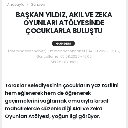
Anasayfa
Gündem
BAŞKAN YILDIZ, AKIL VE ZEKA
OYUNLARI ATÖLYESİNDE
ÇOCUKLARLA BULUŞTU
GÜNDEM
(mersindesonhaber) - mersindesonhaber | 04.08.2026 - 15:07,
Güncelleme: 05.08.2026 - 10:06
1618 kez okundu.
Toroslar Belediyesinin çocukların yaz tatilini
hem eğlenerek hem de öğrenerek
geçirmelerini sağlamak amacıyla kırsal
mahallelerde düzenlediği Akıl ve Zeka
Oyunları Atölyesi, yoğun ilgi görüyor.