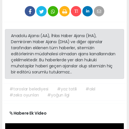
Anadolu Ajansı (AA), İhlas Haber Ajansı (İHA),
Demirören Haber Ajansı (DHA) ve diğer ajanslar
tarafından eklenen tüm haberler, sitemizin
editörlerinin müdahalesi olmadan ajans kanallarından
çekilmektedir. Bu haberlerde yer alan hukuki
muhataplar haberi geçen ajanslar olup sitemizin hiç
bir editörü sorumlu tutulamaz...
#toroslar belediyesi
#yaz tatili
#akıl
#zeka oyunları
#yoğun ilgi
Habere Ek Video