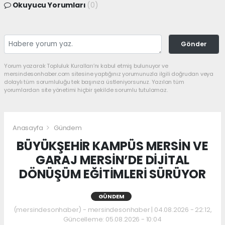
Okuyucu Yorumları
(0)
Gönder
Yorum yazarak Topluluk Kuralları’nı kabul etmiş bulunuyor ve
mersindesonhaber.com sitesine yaptığınız yorumunuzla ilgili doğrudan veya
dolaylı tüm sorumluluğu tek başınıza üstleniyorsunuz. Yazılan tüm
yorumlardan site yönetimi hiçbir şekilde sorumlu tutulamaz.
Anasayfa
Gündem
BÜYÜKŞEHİR KAMPÜS MERSİN VE
GARAJ MERSİN’DE DİJİTAL
DÖNÜŞÜM EĞİTİMLERİ SÜRÜYOR
GÜNDEM
(mersindesonhaber) - mersindesonhaber | 04.08.2026 - 22:12,
Güncelleme: 05.08.2026 - 10:04