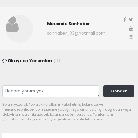
Mersinde Sonhaber
sonhaber_33@hotmail.com
Okuyucu Yorumları
(0)
Gönder
Yorum yazarak Topluluk Kuralları’nı kabul etmiş bulunuyor ve
mersindesonhaber.com sitesine yaptığınız yorumunuzla ilgili doğrudan veya
dolaylı tüm sorumluluğu tek başınıza üstleniyorsunuz. Yazılan tüm
yorumlardan site yönetimi hiçbir şekilde sorumlu tutulamaz.