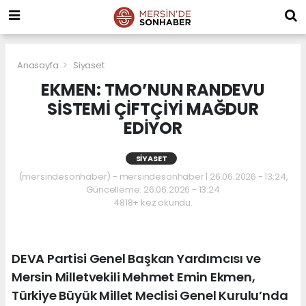
Anasayfa
Siyaset
EKMEN: TMO’NUN RANDEVU
SİSTEMİ ÇİFTÇİYİ MAĞDUR
EDİYOR
SIYASET
(mersindesonhaber) - mersindesonhaber | 26.06.2026 - 13:24,
Güncelleme: 26.06.2026 - 13:24
4818+ kez okundu.
DEVA Partisi Genel Başkan Yardımcısı ve
Mersin Milletvekili Mehmet Emin Ekmen,
Türkiye Büyük Millet Meclisi Genel Kurulu’nda