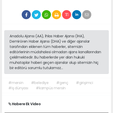
Anadolu Ajansı (AA), İhlas Haber Ajansı (İHA),
Demirören Haber Ajansı (DHA) ve diğer ajanslar
tarafından eklenen tüm haberler, sitemizin
editörlerinin müdahalesi olmadan ajans kanallarından
çekilmektedir. Bu haberlerde yer alan hukuki
muhataplar haberi geçen ajanslar olup sitemizin hiç
bir editörü sorumlu tutulamaz...
#mersin
#belediye
#genç
#girişimci
#iş dünyası
#kampüs mersin
Habere Ek Video