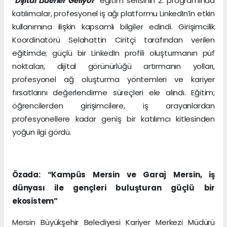
‘Dijital Liderler Geliyor’
eğitim serisinin 2. programında
katılımcılar, profesyonel iş ağı platformu LinkedIn’in etkin
kullanımına ilişkin kapsamlı bilgiler edindi. Girişimcilik
Koordinatörü Selahattin Ciritçi tarafından verilen
eğitimde; güçlü bir LinkedIn profili oluşturmanın püf
noktaları, dijital görünürlüğü artırmanın yolları,
profesyonel ağ oluşturma yöntemleri ve kariyer
fırsatlarını değerlendirme süreçleri ele alındı. Eğitim;
öğrencilerden girişimcilere, iş arayanlardan
profesyonellere kadar geniş bir katılımcı kitlesinden
yoğun ilgi gördü.
Özada: “Kampüs Mersin ve Garaj Mersin, iş
dünyası ile gençleri buluşturan güçlü bir
ekosistem”
Mersin Büyükşehir Belediyesi Kariyer Merkezi Müdürü