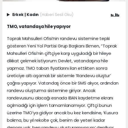
Erkek
|
Kadın
(Haberi Sesli Oku)
TMO, vatandaşa hile yapıyor
Toprak Mahsulleri Ofisi’nin randevu sistemine tepki
gösteren Yeni Yol Partisi Grup Başkanı Ekmen, “Toprak
Mahsulleri Ofisi’nin çiftçiye karşı uyguladığı bir hileye
dikkat çekmek istiyorum: Devlet, vatandaşına hile
yapmaz. TMO taban fiyatlarını ilan ettikten sonra
üreticiye altı aşamalı bir sistemle ‘Randevu oluştur’
çağrısı yapıyor. Vatandaş önce bir SMS alıyor, ardından
randevu oluşturma sistemine giriyor. Ancak
randevusunu alacağı esnada IBAN kaydetme ekranı
açılmadığı için işlem tamamlanamıyor. Çiftçi bunun
üzerine TMO’ya gidiyor ancak bu kez kendisine, ‘Kusura
bakma, bu yıl rekolte çok, benim de yeteri kadar
depom yok, ben randevu oluşturamıyorum’ deniliyor.