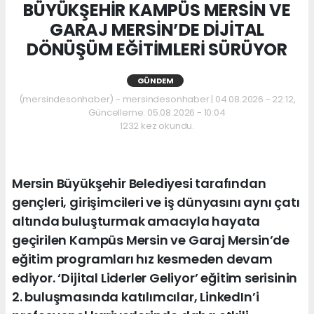
BÜYÜKŞEHİR KAMPÜS MERSİN VE
GARAJ MERSİN’DE DİJİTAL
DÖNÜŞÜM EĞİTİMLERİ SÜRÜYOR
GÜNDEM
(mersindesonhaber) - mersindesonhaber | 04.08.2026 - 22:12,
Güncelleme: 05.08.2026 - 10:04
1232 kez okundu.
Mersin Büyükşehir Belediyesi tarafından
gençleri, girişimcileri ve iş dünyasını aynı çatı
altında buluşturmak amacıyla hayata
geçirilen Kampüs Mersin ve Garaj Mersin’de
eğitim programları hız kesmeden devam
ediyor. ‘Dijital Liderler Geliyor’ eğitim serisinin
2. buluşmasında katılımcılar, LinkedIn’i