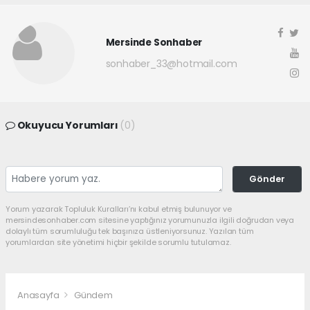
Mersinde Sonhaber
sonhaber_33@hotmail.com
Okuyucu Yorumları
(0)
Gönder
Yorum yazarak Topluluk Kuralları’nı kabul etmiş bulunuyor ve
mersindesonhaber.com sitesine yaptığınız yorumunuzla ilgili doğrudan veya
dolaylı tüm sorumluluğu tek başınıza üstleniyorsunuz. Yazılan tüm
yorumlardan site yönetimi hiçbir şekilde sorumlu tutulamaz.
Anasayfa
Gündem