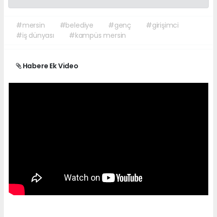
#mersin
#belediye
#genç
#girişimci
#iş dünyası
#kampüs mersin
Habere Ek Video