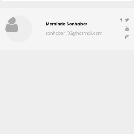
Mersinde Sonhaber
sonhaber_33@hotmail.com
Okuyucu Yorumları
(0)
Gönder
Yorum yazarak Topluluk Kuralları’nı kabul etmiş bulunuyor ve
mersindesonhaber.com sitesine yaptığınız yorumunuzla ilgili doğrudan veya
dolaylı tüm sorumluluğu tek başınıza üstleniyorsunuz. Yazılan tüm
yorumlardan site yönetimi hiçbir şekilde sorumlu tutulamaz.