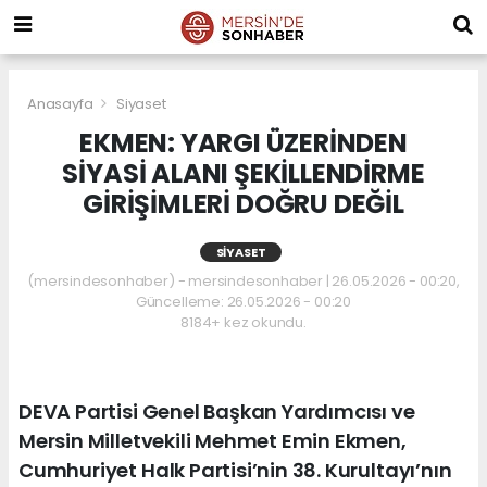
Anasayfa
Siyaset
EKMEN: YARGI ÜZERİNDEN
SİYASİ ALANI ŞEKİLLENDİRME
GİRİŞİMLERİ DOĞRU DEĞİL
SIYASET
(mersindesonhaber) - mersindesonhaber | 26.05.2026 - 00:20,
Güncelleme: 26.05.2026 - 00:20
8184+ kez okundu.
DEVA Partisi Genel Başkan Yardımcısı ve
Mersin Milletvekili Mehmet Emin Ekmen,
Cumhuriyet Halk Partisi’nin 38. Kurultayı’nın