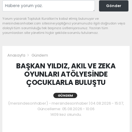
Gönder
Yorum yazarak Topluluk Kuralları’nı kabul etmiş bulunuyor ve
mersindesonhaber.com sitesine yaptığınız yorumunuzla ilgili doğrudan veya
dolaylı tüm sorumluluğu tek başınıza üstleniyorsunuz. Yazılan tüm
yorumlardan site yönetimi hiçbir şekilde sorumlu tutulamaz.
Anasayfa
Gündem
BAŞKAN YILDIZ, AKIL VE ZEKA
OYUNLARI ATÖLYESİNDE
ÇOCUKLARLA BULUŞTU
GÜNDEM
(mersindesonhaber) - mersindesonhaber | 04.08.2026 - 15:07,
Güncelleme: 05.08.2026 - 10:06
1409 kez okundu.