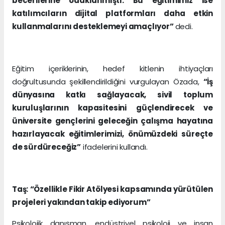
becerilerine odaklanmıştı. Bu eğitimimiz ise
katılımcıların dijital platformları daha etkin
kullanmalarını desteklemeyi amaçlıyor”
dedi.
Eğitim içeriklerinin, hedef kitlenin ihtiyaçları
doğrultusunda şekillendirildiğini vurgulayan Özada,
“İş
dünyasına katkı sağlayacak, sivil toplum
kuruluşlarının kapasitesini güçlendirecek ve
üniversite gençlerini geleceğin çalışma hayatına
hazırlayacak eğitimlerimizi, önümüzdeki süreçte
de sürdüreceğiz”
ifadelerini kullandı.
Taş: “Özellikle Fikir Atölyesi kapsamında yürütülen
projeleri yakından takip ediyorum”
Psikolojik danışman, endüstriyel psikoloji ve insan