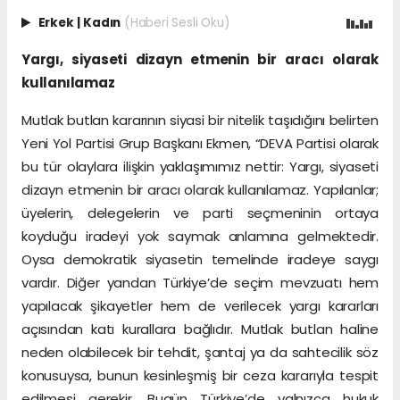
Erkek
|
Kadın
(Haberi Sesli Oku)
Yargı, siyaseti dizayn etmenin bir aracı olarak
kullanılamaz
Mutlak butlan kararının siyasi bir nitelik taşıdığını belirten
Yeni Yol Partisi Grup Başkanı Ekmen, “DEVA Partisi olarak
bu tür olaylara ilişkin yaklaşımımız nettir: Yargı, siyaseti
dizayn etmenin bir aracı olarak kullanılamaz. Yapılanlar;
üyelerin, delegelerin ve parti seçmeninin ortaya
koyduğu iradeyi yok saymak anlamına gelmektedir.
Oysa demokratik siyasetin temelinde iradeye saygı
vardır. Diğer yandan Türkiye’de seçim mevzuatı hem
yapılacak şikayetler hem de verilecek yargı kararları
açısından katı kurallara bağlıdır. Mutlak butlan haline
neden olabilecek bir tehdit, şantaj ya da sahtecilik söz
konusuysa, bunun kesinleşmiş bir ceza kararıyla tespit
edilmesi gerekir. Bugün Türkiye’de yalnızca hukuk