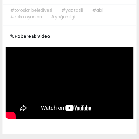
#toroslar belediyesi
#yaz tatili
#akıl
#zeka oyunları
#yoğun ilgi
Habere Ek Video