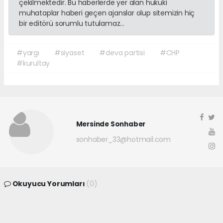
çekilmektedir. Bu haberlerde yer alan hukuki
muhataplar haberi geçen ajanslar olup sitemizin hiç
bir editörü sorumlu tutulamaz...
#yargı
#siyaset
#deva partisi
#CHP
#kurultay
Mersinde Sonhaber
sonhaber_33@hotmail.com
Okuyucu Yorumları
(0)