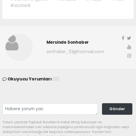
#istatistik
Mersinde Sonhaber
sonhaber_33@hotmail.com
Okuyucu Yorumları
(0)
Gönder
Yorum yazarak Topluluk Kuralları’nı kabul etmiş bulunuyor ve
mersindesonhaber.com sitesine yaptığınız yorumunuzla ilgili doğrudan veya
dolaylı tüm sorumluluğu tek başınıza üstleniyorsunuz. Yazılan tüm