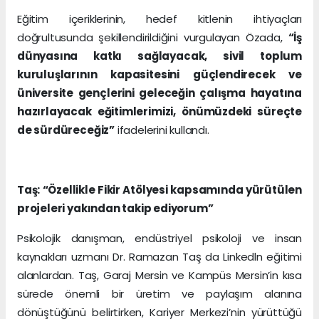
Eğitim içeriklerinin, hedef kitlenin ihtiyaçları
doğrultusunda şekillendirildiğini vurgulayan Özada,
“İş
dünyasına katkı sağlayacak, sivil toplum
kuruluşlarının kapasitesini güçlendirecek ve
üniversite gençlerini geleceğin çalışma hayatına
hazırlayacak eğitimlerimizi, önümüzdeki süreçte
de sürdüreceğiz”
ifadelerini kullandı.
Taş: “Özellikle Fikir Atölyesi kapsamında yürütülen
projeleri yakından takip ediyorum”
Psikolojik danışman, endüstriyel psikoloji ve insan
kaynakları uzmanı Dr. Ramazan Taş da Linkedln eğitimi
alanlardan. Taş, Garaj Mersin ve Kampüs Mersin’in kısa
sürede önemli bir üretim ve paylaşım alanına
dönüştüğünü belirtirken, Kariyer Merkezi’nin yürüttüğü