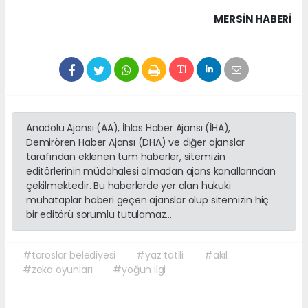
MERSIN HABERİ
Anadolu Ajansı (AA), İhlas Haber Ajansı (İHA),
Demirören Haber Ajansı (DHA) ve diğer ajanslar
tarafından eklenen tüm haberler, sitemizin
editörlerinin müdahalesi olmadan ajans kanallarından
çekilmektedir. Bu haberlerde yer alan hukuki
muhataplar haberi geçen ajanslar olup sitemizin hiç
bir editörü sorumlu tutulamaz...
#toroslar belediyesi
#yaz tatili
#akıl
#zeka oyunları
#yoğun ilgi