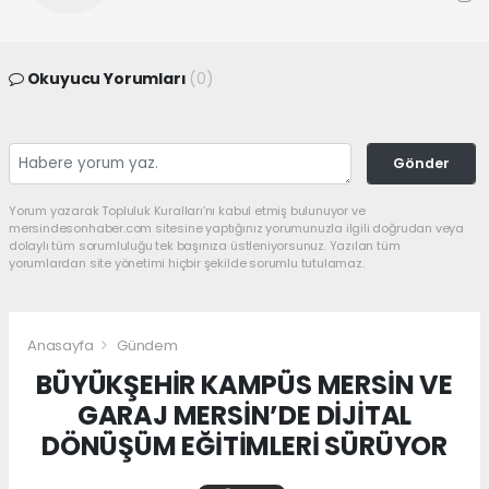
Okuyucu Yorumları
(0)
Gönder
Yorum yazarak Topluluk Kuralları’nı kabul etmiş bulunuyor ve
mersindesonhaber.com sitesine yaptığınız yorumunuzla ilgili doğrudan veya
dolaylı tüm sorumluluğu tek başınıza üstleniyorsunuz. Yazılan tüm
yorumlardan site yönetimi hiçbir şekilde sorumlu tutulamaz.
Anasayfa
Gündem
BÜYÜKŞEHİR KAMPÜS MERSİN VE
GARAJ MERSİN’DE DİJİTAL
DÖNÜŞÜM EĞİTİMLERİ SÜRÜYOR