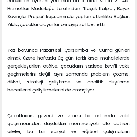
çocukların oyun heyecanına ortak oldu. Kadın ve Aile
Hizmetleri Müdürlüğü tarafından “Küçük Kalpler, Büyük
Sevinçler Projesi” kapsamında yapılan etkinlikte Başkan
Yıldız, çocuklarla oyunlar oynayıp sohbet etti.
Yaz boyunca Pazartesi, Çarşamba ve Cuma günleri
olmak üzere haftada üç gün farklı kırsal mahallelerde
gerçekleştirilen atölye, çocukların sadece keyifli vakit
geçirmelerini değil, aynı zamanda problem çözme,
dikkat, strateji geliştirme ve analitik düşünme
becerilerini geliştirmelerini de amaçlıyor.
Çocuklarının güvenli ve verimli bir ortamda vakit
geçirmesinden duydukları memnuniyeti dile getiren
aileler, bu tür sosyal ve eğitsel çalışmaların