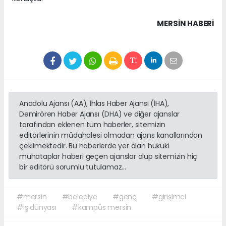
MERSIN HABERİ
Anadolu Ajansı (AA), İhlas Haber Ajansı (İHA),
Demirören Haber Ajansı (DHA) ve diğer ajanslar
tarafından eklenen tüm haberler, sitemizin
editörlerinin müdahalesi olmadan ajans kanallarından
çekilmektedir. Bu haberlerde yer alan hukuki
muhataplar haberi geçen ajanslar olup sitemizin hiç
bir editörü sorumlu tutulamaz...
#mersin
#belediye
#genç
#girişimci
#iş dünyası
#kampüs mersin