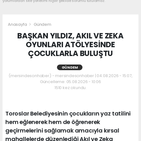
yorumlardan site yönetimi hiçbir şekilde sorumlu tutulamaz.
Anasayfa
Gündem
BAŞKAN YILDIZ, AKIL VE ZEKA
OYUNLARI ATÖLYESİNDE
ÇOCUKLARLA BULUŞTU
GÜNDEM
(mersindesonhaber) - mersindesonhaber | 04.08.2026 - 15:07,
Güncelleme: 05.08.2026 - 10:06
1510 kez okundu.
Toroslar Belediyesinin çocukların yaz tatilini
hem eğlenerek hem de öğrenerek
geçirmelerini sağlamak amacıyla kırsal
mahallelerde düzenlediği Akıl ve Zeka