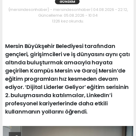
GÜNDEM
(mersindesonhaber) - mersindesonhaber | 04.08.2026 - 22:12,
Güncelleme: 05.08.2026 - 10:04
1326 kez okundu.
Mersin Büyükşehir Belediyesi tarafından
gençleri, girişimcileri ve iş dünyasını aynı çatı
altında buluşturmak amacıyla hayata
geçirilen Kampüs Mersin ve Garaj Mersin’de
eğitim programları hız kesmeden devam
ediyor. ‘Dijital Liderler Geliyor’ eğitim serisinin
2. buluşmasında katılımcılar, LinkedIn’i
profesyonel kariyerlerinde daha etkili
kullanmanın yollarını öğrendi.