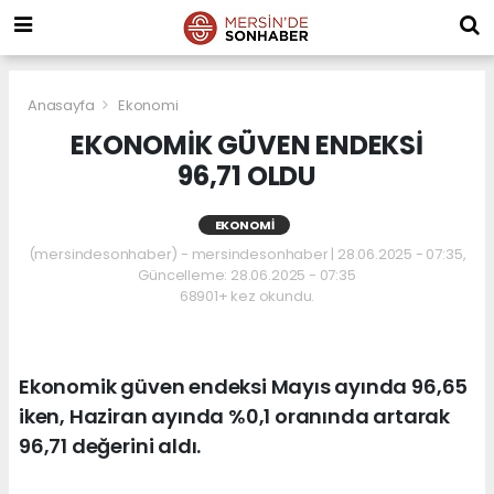
Anasayfa
Ekonomi
EKONOMİK GÜVEN ENDEKSİ
96,71 OLDU
EKONOMI
(mersindesonhaber) - mersindesonhaber | 28.06.2025 - 07:35,
Güncelleme: 28.06.2025 - 07:35
68901+ kez okundu.
Ekonomik güven endeksi Mayıs ayında 96,65
iken, Haziran ayında %0,1 oranında artarak
96,71 değerini aldı.