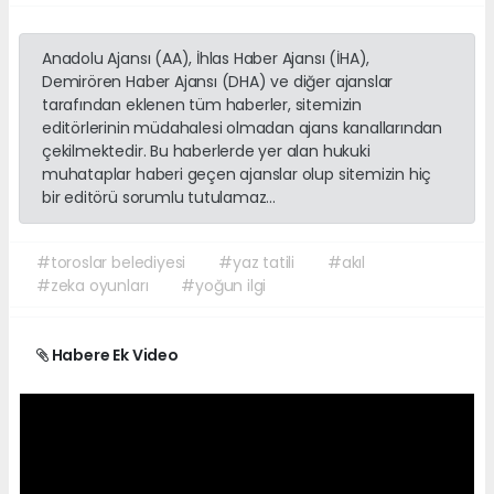
Anadolu Ajansı (AA), İhlas Haber Ajansı (İHA),
Demirören Haber Ajansı (DHA) ve diğer ajanslar
tarafından eklenen tüm haberler, sitemizin
editörlerinin müdahalesi olmadan ajans kanallarından
çekilmektedir. Bu haberlerde yer alan hukuki
muhataplar haberi geçen ajanslar olup sitemizin hiç
bir editörü sorumlu tutulamaz...
#toroslar belediyesi
#yaz tatili
#akıl
#zeka oyunları
#yoğun ilgi
Habere Ek Video