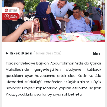
Erkek
|
Kadın
(Haberi Sesli Oku)
Toroslar Belediye Başkanı Abdurrahman Yıldız da Çandır
Mahallesi'nde gerçekleştirilen atölyeye katılarak
çocukların oyun heyecanına ortak oldu. Kadın ve Aile
Hizmetleri Müdürlüğü tarafından “Küçük Kalpler, Büyük
Sevinçler Projesi” kapsamında yapılan etkinlikte Başkan
Yıldız, çocuklarla oyunlar oynayıp sohbet etti.