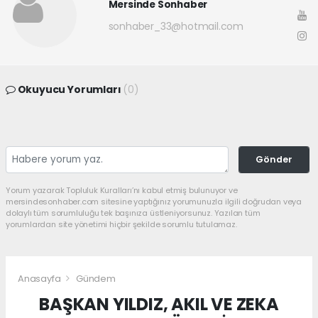
Mersinde Sonhaber
sonhaber_33@hotmail.com
Okuyucu Yorumları
(0)
Gönder
Yorum yazarak Topluluk Kuralları’nı kabul etmiş bulunuyor ve
mersindesonhaber.com sitesine yaptığınız yorumunuzla ilgili doğrudan veya
dolaylı tüm sorumluluğu tek başınıza üstleniyorsunuz. Yazılan tüm
yorumlardan site yönetimi hiçbir şekilde sorumlu tutulamaz.
Anasayfa
Gündem
BAŞKAN YILDIZ, AKIL VE ZEKA