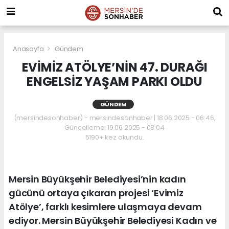
Anasayfa
Gündem
EVİMİZ ATÖLYE’NİN 47. DURAĞI
ENGELSİZ YAŞAM PARKI OLDU
GÜNDEM
(mersindesonhaber) - mersindesonhaber | 18.06.2025 - 06:46,
Güncelleme: 19.06.2025 - 08:04
5190+ kez okundu.
Mersin Büyükşehir Belediyesi’nin kadın
gücünü ortaya çıkaran projesi ‘Evimiz
Atölye’, farklı kesimlere ulaşmaya devam
ediyor. Mersin Büyükşehir Belediyesi Kadın ve