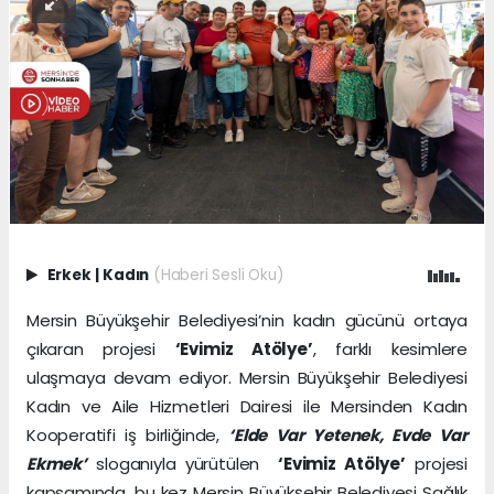
Erkek
|
Kadın
(Haberi Sesli Oku)
Mersin Büyükşehir Belediyesi’nin kadın gücünü ortaya
çıkaran projesi
‘Evimiz Atölye’
, farklı kesimlere
ulaşmaya devam ediyor. Mersin Büyükşehir Belediyesi
Kadın ve Aile Hizmetleri Dairesi ile Mersinden Kadın
Kooperatifi iş birliğinde,
‘Elde Var Yetenek, Evde Var
Ekmek’
sloganıyla yürütülen
‘Evimiz Atölye’
projesi
kapsamında, bu kez Mersin Büyükşehir Belediyesi Sağlık