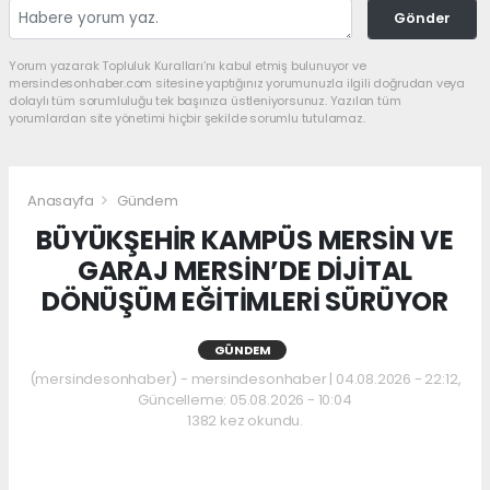
Gönder
Yorum yazarak Topluluk Kuralları’nı kabul etmiş bulunuyor ve
mersindesonhaber.com sitesine yaptığınız yorumunuzla ilgili doğrudan veya
dolaylı tüm sorumluluğu tek başınıza üstleniyorsunuz. Yazılan tüm
yorumlardan site yönetimi hiçbir şekilde sorumlu tutulamaz.
Anasayfa
Gündem
BÜYÜKŞEHİR KAMPÜS MERSİN VE
GARAJ MERSİN’DE DİJİTAL
DÖNÜŞÜM EĞİTİMLERİ SÜRÜYOR
GÜNDEM
(mersindesonhaber) - mersindesonhaber | 04.08.2026 - 22:12,
Güncelleme: 05.08.2026 - 10:04
1382 kez okundu.