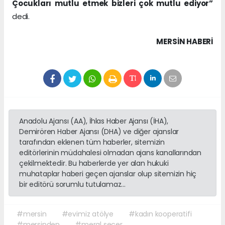
Çocukları mutlu etmek bizleri çok mutlu ediyor”
dedi.
MERSIN HABERİ
Anadolu Ajansı (AA), İhlas Haber Ajansı (İHA),
Demirören Haber Ajansı (DHA) ve diğer ajanslar
tarafından eklenen tüm haberler, sitemizin
editörlerinin müdahalesi olmadan ajans kanallarından
çekilmektedir. Bu haberlerde yer alan hukuki
muhataplar haberi geçen ajanslar olup sitemizin hiç
bir editörü sorumlu tutulamaz...
#mersin
#evimiz atölye
#kadın kooperatifi
#mersinden
#meral seçer