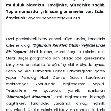
mutluluk olacaktır. Emeğinize, yüreğinize sağlık.
Toplumumuzda iyi ki sizin gibi anneler var. Sizler
örneksiniz”
diyerek herkese teşekkür etti.
Özel gereksinimli birey annesi Hülya Önder, kendisinin
kaleme aldığı
‘Oğlumun Renkleri Otizm Yelpazesinde
Bir Yaşam’
i
simli kitabını, Meral Seçer’e takdim etti.
Meral Seçer programda son olarak özel gereksinimli
bireyler ve anneleri ile fotoğraf çekildi. Atölyede ayrıca,
Kadın ve Aile Hizmetleri Dairesi Başkanlığı'nda görev
yapan Psikolog Nazlı Cemre Dursun tarafından
mahremiyet konusunda bilgilendirme yapıldı.
Yetişkinlere ve çocuklara yönelik hazırlanan
‘Mahremiyet Maceram’
isimli bilgilendirme kitapçığı
dağıtılırken, farkındalık yaratmak amaçlı etkinlik
düzenlendi. Özel gereksinimli bireylerin anneleri ile farklı