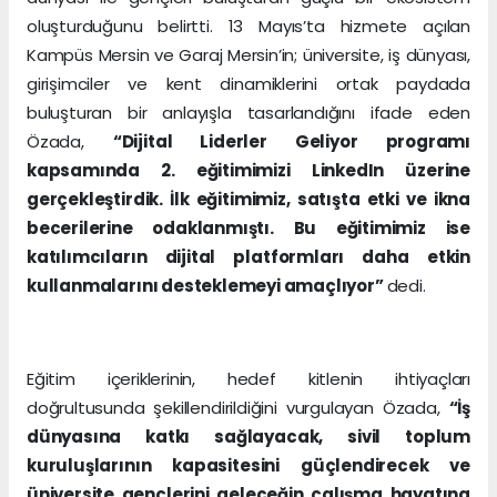
oluşturduğunu belirtti. 13 Mayıs’ta hizmete açılan
Kampüs Mersin ve Garaj Mersin’in; üniversite, iş dünyası,
girişimciler ve kent dinamiklerini ortak paydada
buluşturan bir anlayışla tasarlandığını ifade eden
Özada,
“Dijital Liderler Geliyor programı
kapsamında 2. eğitimimizi LinkedIn üzerine
gerçekleştirdik. İlk eğitimimiz, satışta etki ve ikna
becerilerine odaklanmıştı. Bu eğitimimiz ise
katılımcıların dijital platformları daha etkin
kullanmalarını desteklemeyi amaçlıyor”
dedi.
Eğitim içeriklerinin, hedef kitlenin ihtiyaçları
doğrultusunda şekillendirildiğini vurgulayan Özada,
“İş
dünyasına katkı sağlayacak, sivil toplum
kuruluşlarının kapasitesini güçlendirecek ve
üniversite gençlerini geleceğin çalışma hayatına