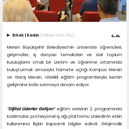
Erkek
|
Kadın
(Haberi Sesli Oku)
Mersin Büyükşehir Belediyesi’nin üniversite öğrencileri,
girişimciler, iş dünyası temsilcileri ve sivil toplum
kuruluşlarını ortak bir üretim ve öğrenme ortamında
buluşturmak amacıyla hizmete açtığı Kampüs Mersin
ve Garaj Mersin, nitelikli eğitim programlarıyla kentin
gelişimine katkı sunmaya devam ediyor.
‘Dijital Liderler Geliyor’
eğitim serisinin 2. programında
katılımcılar, profesyonel iş ağı platformu LinkedIn’in etkin
kullanımına ilişkin kapsamlı bilgiler edindi. Girişimcilik