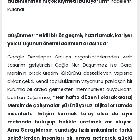
düzenlenmesini çok kıymetli buluyorum”
ifadelerini
kullandı.
Düşünmez: “Etkili bir öz geçmiş hazırlamak, kariyer
yolculuğunun önemli adımları arasında”
Google Developer Groups organizatörlerinden web
tasarım geliştiricisi Çağla Nur Düşünmez ise Garaj
Mersin’in ortak üretim kültürünü destekleyen yapısına
dikkat çekti. Kendi topluluklarının vizyonunu paylaşan bir
kurumla bir araya gelmekten memnuniyet duyduklarını
belirten Düşünmez,
“Her hafta düzenli olarak Garaj
Mersin’de çalışmalar yürütüyoruz. Dijital ortamda
insanlarla iletişim kurmak kolay olsa da aynı
mekanda buluşup birlikte üretmek zor oluyor.
Ama Garaj Mersin, sunduğu fiziki imkanlarla farklı
sektörlerden insanları bir araya getirerek güçlü