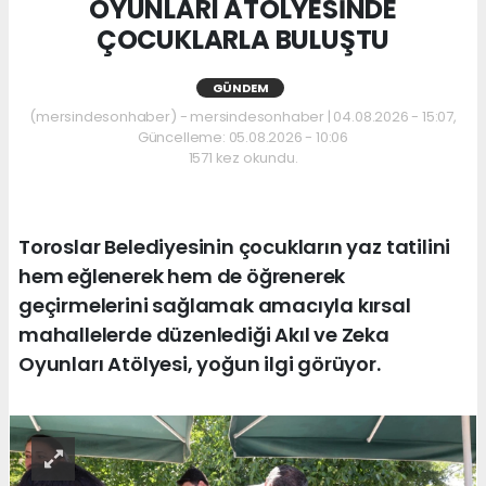
OYUNLARI ATÖLYESİNDE
ÇOCUKLARLA BULUŞTU
GÜNDEM
(mersindesonhaber) - mersindesonhaber | 04.08.2026 - 15:07,
Güncelleme: 05.08.2026 - 10:06
1571 kez okundu.
Toroslar Belediyesinin çocukların yaz tatilini
hem eğlenerek hem de öğrenerek
geçirmelerini sağlamak amacıyla kırsal
mahallelerde düzenlediği Akıl ve Zeka
Oyunları Atölyesi, yoğun ilgi görüyor.