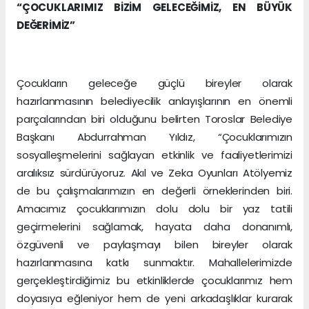
“ÇOCUKLARIMIZ BİZİM GELECEĞİMİZ, EN BÜYÜK
DEĞERİMİZ”
Çocukların geleceğe güçlü bireyler olarak
hazırlanmasının belediyecilik anlayışlarının en önemli
parçalarından biri olduğunu belirten Toroslar Belediye
Başkanı Abdurrahman Yıldız, “Çocuklarımızın
sosyalleşmelerini sağlayan etkinlik ve faaliyetlerimizi
aralıksız sürdürüyoruz. Akıl ve Zeka Oyunları Atölyemiz
de bu çalışmalarımızın en değerli örneklerinden biri.
Amacımız çocuklarımızın dolu dolu bir yaz tatili
geçirmelerini sağlamak, hayata daha donanımlı,
özgüvenli ve paylaşmayı bilen bireyler olarak
hazırlanmasına katkı sunmaktır. Mahallelerimizde
gerçekleştirdiğimiz bu etkinliklerde çocuklarımız hem
doyasıya eğleniyor hem de yeni arkadaşlıklar kurarak