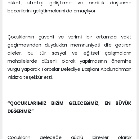
dikkat, strateji geliştirme ve analitik düşünme
becerilerini geliştirmelerini de amaçlıyor.
Çocuklarının güvenli ve verimli bir ortamda vakit
geçirmesinden duydukları memnuniyeti dile getiren
aileler, bu tür sosyal ve eğitsel çalışmaların
mahallelerde düzenli olarak yapılmasının önemine
vurgu yaparak Toroslar Belediye Başkanı Abdurrahman
Yıldız’a teşekkür etti.
“ÇOCUKLARIMIZ BİZİM GELECEĞİMİZ, EN BÜYÜK
DEĞERİMİZ”
Çocukların geleceğe güçlü bireyler olarak