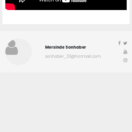
Mersinde Sonhaber
sonhaber_33@hotmail.com
Okuyucu Yorumları
(0)
Gönder
Yorum yazarak Topluluk Kuralları’nı kabul etmiş bulunuyor ve
mersindesonhaber.com sitesine yaptığınız yorumunuzla ilgili doğrudan veya
dolaylı tüm sorumluluğu tek başınıza üstleniyorsunuz. Yazılan tüm