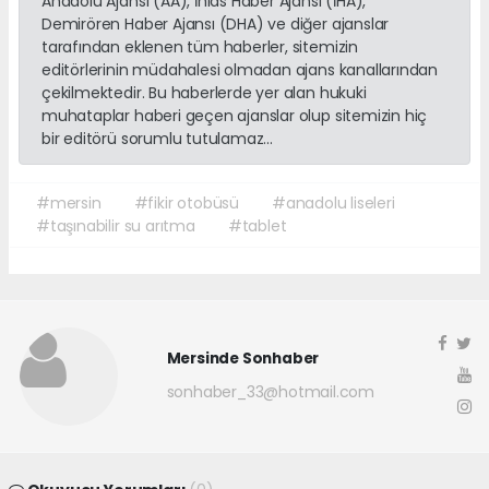
Anadolu Ajansı (AA), İhlas Haber Ajansı (İHA),
Demirören Haber Ajansı (DHA) ve diğer ajanslar
tarafından eklenen tüm haberler, sitemizin
editörlerinin müdahalesi olmadan ajans kanallarından
çekilmektedir. Bu haberlerde yer alan hukuki
muhataplar haberi geçen ajanslar olup sitemizin hiç
bir editörü sorumlu tutulamaz...
#mersin
#fikir otobüsü
#anadolu liseleri
#taşınabilir su arıtma
#tablet
Mersinde Sonhaber
sonhaber_33@hotmail.com