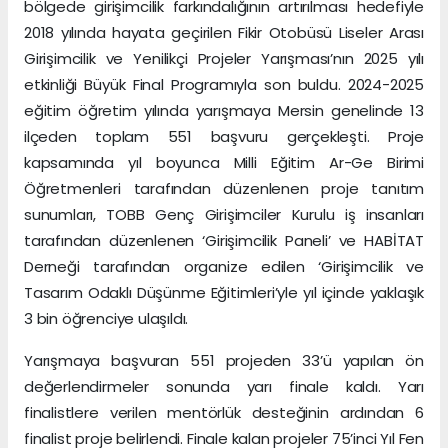
bölgede girişimcilik farkındalığının artırılması hedefiyle
2018 yılında hayata geçirilen Fikir Otobüsü Liseler Arası
Girişimcilik ve Yenilikçi Projeler Yarışması’nın 2025 yılı
etkinliği Büyük Final Programıyla son buldu. 2024-2025
eğitim öğretim yılında yarışmaya Mersin genelinde 13
ilçeden toplam 551 başvuru gerçekleşti. Proje
kapsamında yıl boyunca Milli Eğitim Ar-Ge Birimi
Öğretmenleri tarafından düzenlenen proje tanıtım
sunumları, TOBB Genç Girişimciler Kurulu iş insanları
tarafından düzenlenen ‘Girişimcilik Paneli’ ve HABİTAT
Derneği tarafından organize edilen ‘Girişimcilik ve
Tasarım Odaklı Düşünme Eğitimleri’yle yıl içinde yaklaşık
3 bin öğrenciye ulaşıldı.
Yarışmaya başvuran 551 projeden 33’ü yapılan ön
değerlendirmeler sonunda yarı finale kaldı. Yarı
finalistlere verilen mentörlük desteğinin ardından 6
finalist proje belirlendi. Finale kalan projeler 75’inci Yıl Fen