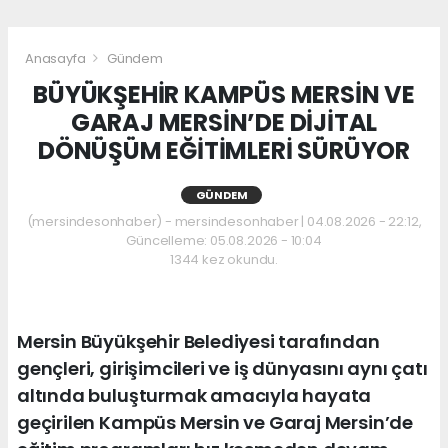
Anasayfa
Gündem
BÜYÜKŞEHİR KAMPÜS MERSİN VE
GARAJ MERSİN’DE DİJİTAL
DÖNÜŞÜM EĞİTİMLERİ SÜRÜYOR
GÜNDEM
(mersindesonhaber) - mersindesonhaber | 04.08.2026 - 22:12,
Güncelleme: 05.08.2026 - 10:04
1344 kez okundu.
Mersin Büyükşehir Belediyesi tarafından
gençleri, girişimcileri ve iş dünyasını aynı çatı
altında buluşturmak amacıyla hayata
geçirilen Kampüs Mersin ve Garaj Mersin’de