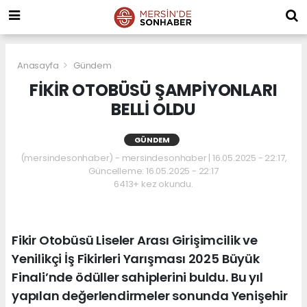
Anasayfa
Gündem
FİKİR OTOBÜSÜ ŞAMPİYONLARI
BELLİ OLDU
GÜNDEM
(mersindesonhaber) - mersindesonhaber | 16.05.2025 - 22:17,
Güncelleme: 16.05.2025 - 22:17
6413+ kez okundu.
Fikir Otobüsü Liseler Arası Girişimcilik ve
Yenilikçi İş Fikirleri Yarışması 2025 Büyük
Finali’nde ödüller sahiplerini buldu. Bu yıl
yapılan değerlendirmeler sonunda Yenişehir