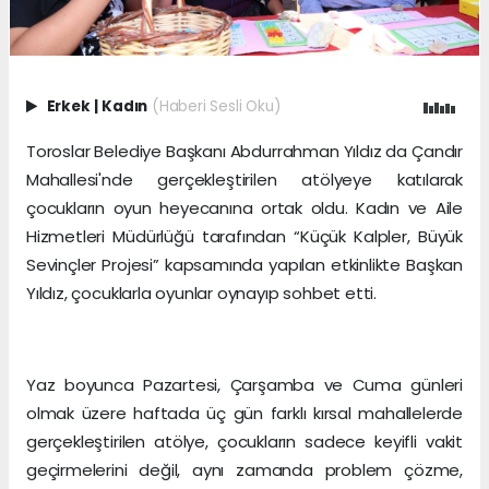
Erkek
|
Kadın
(Haberi Sesli Oku)
Toroslar Belediye Başkanı Abdurrahman Yıldız da Çandır
Mahallesi'nde gerçekleştirilen atölyeye katılarak
çocukların oyun heyecanına ortak oldu. Kadın ve Aile
Hizmetleri Müdürlüğü tarafından “Küçük Kalpler, Büyük
Sevinçler Projesi” kapsamında yapılan etkinlikte Başkan
Yıldız, çocuklarla oyunlar oynayıp sohbet etti.
Yaz boyunca Pazartesi, Çarşamba ve Cuma günleri
olmak üzere haftada üç gün farklı kırsal mahallelerde
gerçekleştirilen atölye, çocukların sadece keyifli vakit
geçirmelerini değil, aynı zamanda problem çözme,