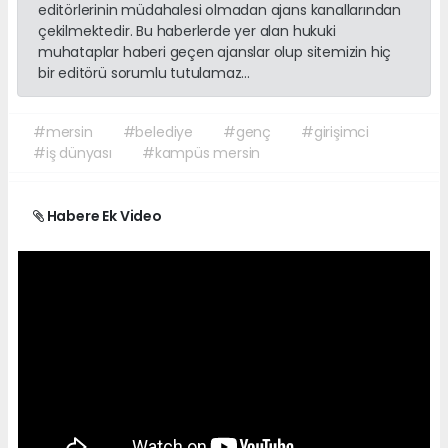
editörlerinin müdahalesi olmadan ajans kanallarından
çekilmektedir. Bu haberlerde yer alan hukuki
muhataplar haberi geçen ajanslar olup sitemizin hiç
bir editörü sorumlu tutulamaz...
#mersin
#belediye
#genç
#girişimci
#iş dünyası
#kampüs mersin
Habere Ek Video