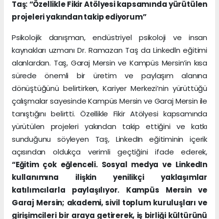
Taş: “Özellikle Fikir Atölyesi kapsamında yürütülen
projeleri yakından takip ediyorum”
Psikolojik danışman, endüstriyel psikoloji ve insan
kaynakları uzmanı Dr. Ramazan Taş da Linkedln eğitimi
alanlardan. Taş, Garaj Mersin ve Kampüs Mersin’in kısa
sürede önemli bir üretim ve paylaşım alanına
dönüştüğünü belirtirken, Kariyer Merkezi’nin yürüttüğü
çalışmalar sayesinde Kampüs Mersin ve Garaj Mersin ile
tanıştığını belirtti. Özellikle Fikir Atölyesi kapsamında
yürütülen projeleri yakından takip ettiğini ve katkı
sunduğunu söyleyen Taş, LinkedIn eğitiminin içerik
açısından oldukça verimli geçtiğini ifade ederek,
“Eğitim çok eğlenceli. Sosyal medya ve LinkedIn
kullanımına ilişkin yenilikçi yaklaşımlar
katılımcılarla paylaşılıyor. Kampüs Mersin ve
Garaj Mersin; akademi, sivil toplum kuruluşları ve
girişimcileri bir araya getirerek, iş birliği kültürünü