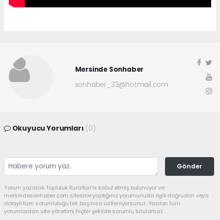
Mersinde Sonhaber
sonhaber_33@hotmail.com
Okuyucu Yorumları
(0)
Gönder
Yorum yazarak Topluluk Kuralları’nı kabul etmiş bulunuyor ve
mersindesonhaber.com sitesine yaptığınız yorumunuzla ilgili doğrudan veya
dolaylı tüm sorumluluğu tek başınıza üstleniyorsunuz. Yazılan tüm
yorumlardan site yönetimi hiçbir şekilde sorumlu tutulamaz.