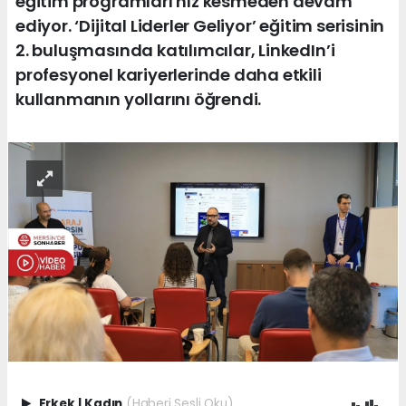
eğitim programları hız kesmeden devam
ediyor. ‘Dijital Liderler Geliyor’ eğitim serisinin
2. buluşmasında katılımcılar, LinkedIn’i
profesyonel kariyerlerinde daha etkili
kullanmanın yollarını öğrendi.
Erkek
|
Kadın
(Haberi Sesli Oku)