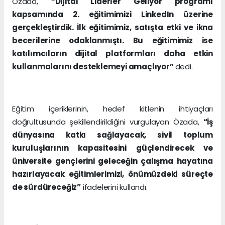
Özada,
“Dijital Liderler Geliyor programı
kapsamında 2. eğitimimizi LinkedIn üzerine
gerçekleştirdik. İlk eğitimimiz, satışta etki ve ikna
becerilerine odaklanmıştı. Bu eğitimimiz ise
katılımcıların dijital platformları daha etkin
kullanmalarını desteklemeyi amaçlıyor”
dedi.
Eğitim içeriklerinin, hedef kitlenin ihtiyaçları
doğrultusunda şekillendirildiğini vurgulayan Özada,
“İş
dünyasına katkı sağlayacak, sivil toplum
kuruluşlarının kapasitesini güçlendirecek ve
üniversite gençlerini geleceğin çalışma hayatına
hazırlayacak eğitimlerimizi, önümüzdeki süreçte
de sürdüreceğiz”
ifadelerini kullandı.