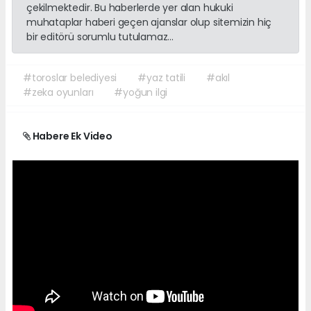
çekilmektedir. Bu haberlerde yer alan hukuki
muhataplar haberi geçen ajanslar olup sitemizin hiç
bir editörü sorumlu tutulamaz...
#toroslar belediyesi
#yaz tatili
#akıl
#zeka oyunları
#yoğun ilgi
Habere Ek Video