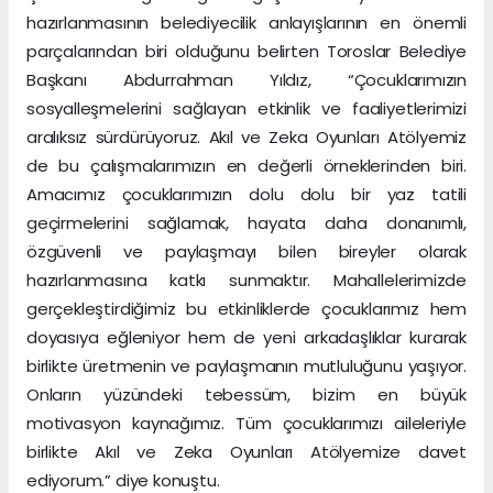
hazırlanmasının belediyecilik anlayışlarının en önemli
parçalarından biri olduğunu belirten Toroslar Belediye
Başkanı Abdurrahman Yıldız, “Çocuklarımızın
sosyalleşmelerini sağlayan etkinlik ve faaliyetlerimizi
aralıksız sürdürüyoruz. Akıl ve Zeka Oyunları Atölyemiz
de bu çalışmalarımızın en değerli örneklerinden biri.
Amacımız çocuklarımızın dolu dolu bir yaz tatili
geçirmelerini sağlamak, hayata daha donanımlı,
özgüvenli ve paylaşmayı bilen bireyler olarak
hazırlanmasına katkı sunmaktır. Mahallelerimizde
gerçekleştirdiğimiz bu etkinliklerde çocuklarımız hem
doyasıya eğleniyor hem de yeni arkadaşlıklar kurarak
birlikte üretmenin ve paylaşmanın mutluluğunu yaşıyor.
Onların yüzündeki tebessüm, bizim en büyük
motivasyon kaynağımız. Tüm çocuklarımızı aileleriyle
birlikte Akıl ve Zeka Oyunları Atölyemize davet
ediyorum.” diye konuştu.