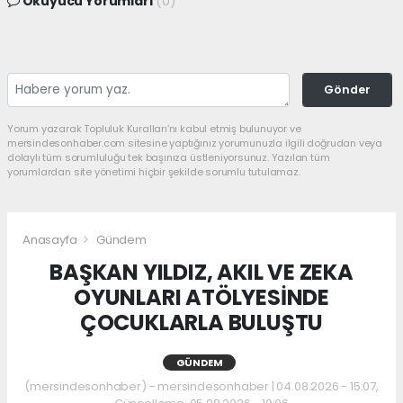
Okuyucu Yorumları
(0)
Gönder
Yorum yazarak Topluluk Kuralları’nı kabul etmiş bulunuyor ve
mersindesonhaber.com sitesine yaptığınız yorumunuzla ilgili doğrudan veya
dolaylı tüm sorumluluğu tek başınıza üstleniyorsunuz. Yazılan tüm
yorumlardan site yönetimi hiçbir şekilde sorumlu tutulamaz.
Anasayfa
Gündem
BAŞKAN YILDIZ, AKIL VE ZEKA
OYUNLARI ATÖLYESİNDE
ÇOCUKLARLA BULUŞTU
GÜNDEM
(mersindesonhaber) - mersindesonhaber | 04.08.2026 - 15:07,