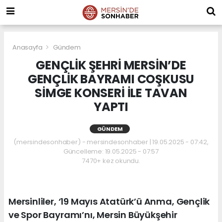
Anasayfa
Gündem
GENÇLİK ŞEHRİ MERSİN’DE
GENÇLİK BAYRAMI COŞKUSU
SİMGE KONSERİ İLE TAVAN
YAPTI
GÜNDEM
(mersindesonhaber) - mersindesonhaber | 19.05.2025 - 07:42,
Güncelleme: 19.05.2025 - 07:57
7470+ kez okundu.
Mersinliler, ‘19 Mayıs Atatürk’ü Anma, Gençlik
ve Spor Bayramı’nı, Mersin Büyükşehir