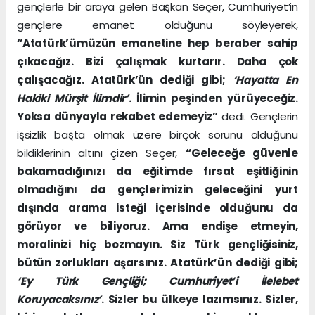
gençlerle bir araya gelen Başkan Seçer, Cumhuriyet’in
gençlere emanet olduğunu söyleyerek,
“Atatürk’ümüzün emanetine hep beraber sahip
çıkacağız. Bizi çalışmak kurtarır. Daha çok
çalışacağız. Atatürk’ün dediği gibi;
‘Hayatta En
Hakiki Mürşit İlimdir’
. İlimin peşinden yürüyeceğiz.
Yoksa dünyayla rekabet edemeyiz”
dedi. Gençlerin
işsizlik başta olmak üzere birçok sorunu olduğunu
bildiklerinin altını çizen Seçer,
“Geleceğe güvenle
bakamadığınızı da eğitimde fırsat eşitliğinin
olmadığını da gençlerimizin geleceğini yurt
dışında arama isteği içerisinde olduğunu da
görüyor ve biliyoruz. Ama endişe etmeyin,
moralinizi hiç bozmayın. Siz Türk gençliğisiniz,
bütün zorlukları aşarsınız. Atatürk’ün dediği gibi;
‘Ey Türk Gençliği; Cumhuriyet’i İlelebet
Koruyacaksınız’
. Sizler bu ülkeye lazımsınız. Sizler,