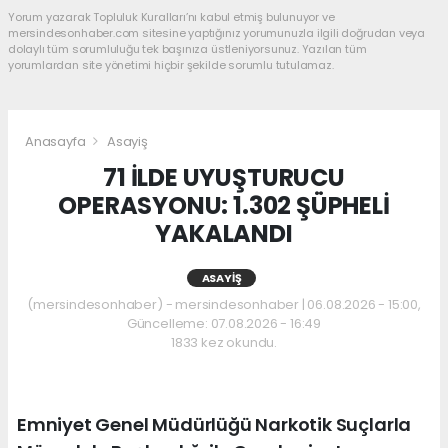
Yorum yazarak Topluluk Kuralları’nı kabul etmiş bulunuyor ve
mersindesonhaber.com sitesine yaptığınız yorumunuzla ilgili doğrudan veya
dolaylı tüm sorumluluğu tek başınıza üstleniyorsunuz. Yazılan tüm
yorumlardan site yönetimi hiçbir şekilde sorumlu tutulamaz.
Anasayfa
Asayiş
71 İLDE UYUŞTURUCU
OPERASYONU: 1.302 ŞÜPHELİ
YAKALANDI
ASAYIŞ
(mersindesonhaber) - mersindesonhaber | 06.08.2026 - 15:00,
Güncelleme: 07.08.2026 - 16:49
1833 kez okundu.
Emniyet Genel Müdürlüğü Narkotik Suçlarla