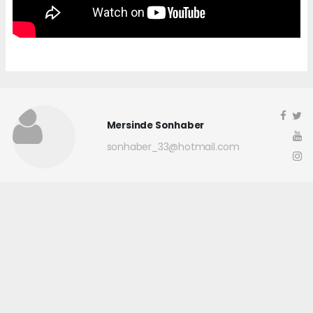
Mersinde Sonhaber
sonhaber_33@hotmail.com
Okuyucu Yorumları
(0)
Gönder
Yorum yazarak Topluluk Kuralları’nı kabul etmiş bulunuyor ve
mersindesonhaber.com sitesine yaptığınız yorumunuzla ilgili doğrudan veya