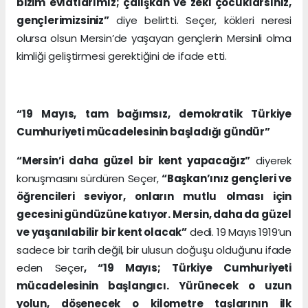
bizim evlatlarımız; çalışkan ve zeki çocuklarsınız,
gençlerimizsiniz”
diye belirtti. Seçer, kökleri neresi
olursa olsun Mersin’de yaşayan gençlerin Mersinli olma
kimliği geliştirmesi gerektiğini de ifade etti.
“19 Mayıs, tam bağımsız, demokratik Türkiye
Cumhuriyeti mücadelesinin başladığı gündür”
“Mersin’i daha güzel bir kent yapacağız”
diyerek
konuşmasını sürdüren Seçer,
“Başkan’ınız gençleri ve
öğrencileri seviyor, onların mutlu olması için
gecesini gündüzüne katıyor. Mersin, daha da güzel
ve yaşanılabilir bir kent olacak”
dedi. 19 Mayıs 1919’un
sadece bir tarih değil, bir ulusun doğuşu olduğunu ifade
eden Seçer
, “19 Mayıs; Türkiye Cumhuriyeti
mücadelesinin başlangıcı. Yürünecek o uzun
yolun, döşenecek o kilometre taşlarının ilk