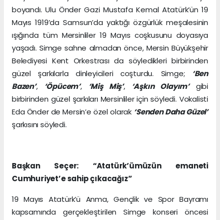
boyandı. Ulu Önder Gazi Mustafa Kemal Atatürk’ün 19
Mayıs 1919’da Samsun’da yaktığı özgürlük meşalesinin
ışığında tüm Mersinliler 19 Mayıs coşkusunu doyasıya
yaşadı. Simge sahne almadan önce, Mersin Büyükşehir
Belediyesi Kent Orkestrası da söyledikleri birbirinden
güzel şarkılarla dinleyicileri coşturdu. Simge;
‘Ben
Bazen’
,
‘Öpücem’
,
‘Miş Miş’
,
‘Aşkın Olayım’
gibi
birbirinden güzel şarkıları Mersinliler için söyledi. Vokalisti
Eda Önder de Mersin’e özel olarak
‘Senden Daha Güzel’
şarkısını söyledi.
Başkan Seçer: “Atatürk’ümüzün emaneti
Cumhuriyet’e sahip çıkacağız”
19 Mayıs Atatürk’ü Anma, Gençlik ve Spor Bayramı
kapsamında gerçekleştirilen Simge konseri öncesi