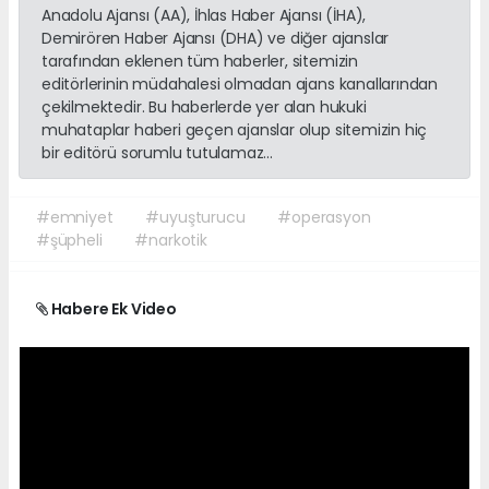
Anadolu Ajansı (AA), İhlas Haber Ajansı (İHA),
Demirören Haber Ajansı (DHA) ve diğer ajanslar
tarafından eklenen tüm haberler, sitemizin
editörlerinin müdahalesi olmadan ajans kanallarından
çekilmektedir. Bu haberlerde yer alan hukuki
muhataplar haberi geçen ajanslar olup sitemizin hiç
bir editörü sorumlu tutulamaz...
#emniyet
#uyuşturucu
#operasyon
#şüpheli
#narkotik
Habere Ek Video