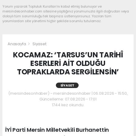
Yorum yazarak Topluluk Kuralları’nı kabul etmiş bulunuyor ve
mersindesonhaber.com sitesine yaptığınız yorumunuzla ilgili doğrudan veya
dolaylı tüm sorumluluğu tek başınıza üstleniyorsunuz. Yazılan tüm
yorumlardan site yönetimi hiçbir şekilde sorumlu tutulamaz.
Anasayfa
Siyaset
KOCAMAZ: ‘TARSUS’UN TARİHÎ
ESERLERİ AİT OLDUĞU
TOPRAKLARDA SERGİLENSİN’
SIYASET
(mersindesonhaber) - mersindesonhaber | 06.08.2026 - 15:50,
Güncelleme: 07.08.2026 - 17:01
1744 kez okundu.
İYİ Parti Mersin Milletvekili Burhanettin