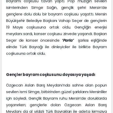
Bayramı coşkusu tavan yaptı. Pop müziğin sevilen
isimlerinden Simge Sağın, gençlik şehri Mersin’de
gençlere dolu dolu bir bayram coşkusu yaşattı. Mersin
Büyükşehir Belediye Başkanı Vahap Seçer de gençlerin
19 Mayıs coşkusuna ortak oldu. Gençliğin enerjisi
meydanı sardı, konser coşkusu zirvede yaşandı. Başkan
Seçer de konser öncesinde
‘Parla’
şarkısı eşliğinde
elinde Türk Bayrağı ile dinleyiciler ile birlikte Bayram
coşkusuna ortak oldu.
Gençler bayram coşkusunu doyasıya yaşadı
Özgecan Aslan Barış Meydanı’nda sahne alan popun
sevilen ismi Simge, birbirinden güzel şarkılarını Mersinliler
için söyledi. Gençlik Bayramı ruhu Mersin’de doruklarda
yaşanırken; gençlerle dolan Özgecan Aslan Barış
Meydanı da al yıldızlı Türk Bayrakları ile adeta kırmızıya