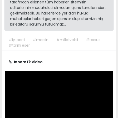
tarafından eklenen tüm haberler, sitemizin
editörlerinin müdahalesi olmadan ajans kanallarından
çekilmektedir. Bu haberlerde yer alan hukuki
muhataplar haberi geçen ajanslar olup sitemizin hiç
bir editörü sorumlu tutulamaz...
#iyi parti
#mersin
#milletvekili
#tarsus
#tarihi eser
Habere Ek Video