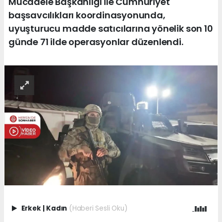
Mücadele Başkanlığı ile Cumhuriyet
başsavcılıkları koordinasyonunda,
uyuşturucu madde satıcılarına yönelik son 10
günde 71 ilde operasyonlar düzenlendi.
Erkek
|
Kadın
(Haberi Sesli Oku)