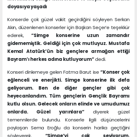
doyasıya yaşadı
Konserde çok güzel vakit geçirdiğini söyleyen Serkan
Akın, düzenlenen konserler için Başkan Seçer’e teşekkür
ederek,
“Simge konserine uzun zamandır
gidememiştik. Geldiği için çok mutluyuz. Mustafa
Kemal Atatürk’ün biz gençlere armağan ettiği
Bayram’ı herkes adına kutluyorum”
dedi.
Konseri dinlemeye gelen Fatma Barut ise
“Konser çok
eğlenceli ve enerjikti. Simge konserine ilk defa
geliyorum. Ben de diğer gençler gibi çok
heyecanlandım. Tüm gençlerin Gençlik Bayramı
kutlu olsun. Gelecek onların elinde ve umudumuz
onlarda. Güzel yarınlara”
diyerek güzel
temennilerde bulundu. Konserle ilgili düşüncelerini
paylaşan Sema Eroğlu da konserin harika geçtiğini
söyleyerek,
“Simge’yi çok seviyorum.