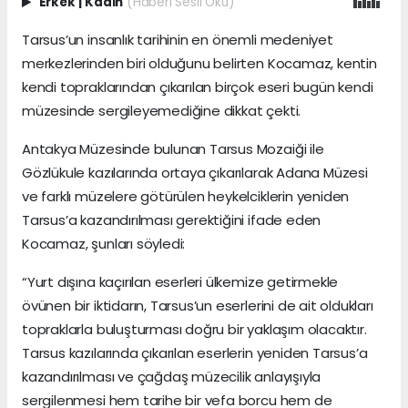
Erkek
|
Kadın
(Haberi Sesli Oku)
Tarsus’un insanlık tarihinin en önemli medeniyet
merkezlerinden biri olduğunu belirten Kocamaz, kentin
kendi topraklarından çıkarılan birçok eseri bugün kendi
müzesinde sergileyemediğine dikkat çekti.
Antakya Müzesinde bulunan Tarsus Mozaiği ile
Gözlükule kazılarında ortaya çıkarılarak Adana Müzesi
ve farklı müzelere götürülen heykelciklerin yeniden
Tarsus’a kazandırılması gerektiğini ifade eden
Kocamaz, şunları söyledi:
“Yurt dışına kaçırılan eserleri ülkemize getirmekle
övünen bir iktidarın, Tarsus’un eserlerini de ait oldukları
topraklarla buluşturması doğru bir yaklaşım olacaktır.
Tarsus kazılarında çıkarılan eserlerin yeniden Tarsus’a
kazandırılması ve çağdaş müzecilik anlayışıyla
sergilenmesi hem tarihe bir vefa borcu hem de