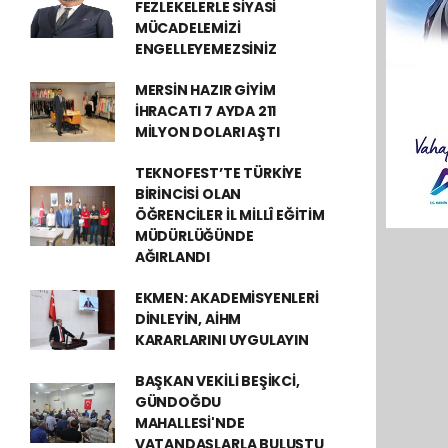
FEZLEKELERLE SİYASİ
MÜCADELEMİZİ
ENGELLEYEMEZSİNİZ
MERSİN HAZIR GİYİM
İHRACATI 7 AYDA 211
MİLYON DOLARI AŞTI
TEKNOFEST’TE TÜRKİYE
BİRİNCİSİ OLAN
ÖĞRENCİLER İL MİLLÎ EĞİTİM
MÜDÜRLÜĞÜNDE
AĞIRLANDI
EKMEN: AKADEMİSYENLERİ
DİNLEYİN, AİHM
KARARLARINI UYGULAYIN
BAŞKAN VEKİLİ BEŞİKCİ,
GÜNDOĞDU
MAHALLESİ'NDE
VATANDAŞLARLA BULUŞTU