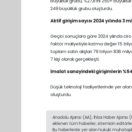
büyüklük grubu, %27,8'ini 250+ büyüklük
249 büyüklük grubu oluşturdu.
Aktif girişim sayısı 2024 yılında 3 m
Geçici sonuçlara göre 2024 yılında ciro 9
faktör maliyetiyle katma değer 15 trily
toplam satın alışları 79 trilyon 836 mil
7 kişi olarak gerçekleşti.
İmalat sanayindeki girişimlerin %54,
Düşük teknoloji faaliyetlerinde yer alan
oluşturdu.
Anadolu Ajansı (AA), İhlas Haber Ajansı 
eklenen tüm haberler, sitemizin editörl
Bu haberlerde yer alan hukuki muhatapla