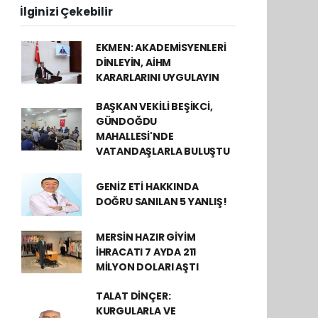
İlginizi Çekebilir
EKMEN: AKADEMİSYENLERİ
DİNLEYİN, AİHM
KARARLARINI UYGULAYIN
BAŞKAN VEKİLİ BEŞİKCİ,
GÜNDOĞDU
MAHALLESİ'NDE
VATANDAŞLARLA BULUŞTU
GENİZ ETİ HAKKINDA
DOĞRU SANILAN 5 YANLIŞ!
MERSİN HAZIR GİYİM
İHRACATI 7 AYDA 211
MİLYON DOLARI AŞTI
TALAT DİNÇER:
KURGULARLA VE