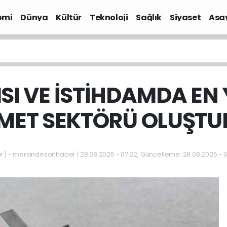
omi
Dünya
Kültür
Teknoloji
Sağlık
Siyaset
Asa
ISI VE İSTİHDAMDA EN
MET SEKTÖRÜ OLUŞT
 - mersindesonhaber | 28.08.2025 - 07:22, Güncelleme: 28.08.2025 - 