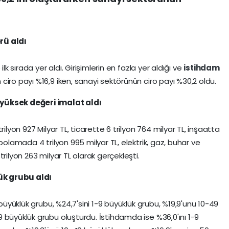
rü aldı
ilk sırada yer aldı. Girişimlerin en fazla yer aldığı ve
istihdam
iro payı %16,9 iken, sanayi sektörünün ciro payı %30,2 oldu.
 yüksek değeri imalat aldı
ilyon 927 Milyar TL, ticarette 6 trilyon 764 milyar TL, inşaatta
polamada 4 trilyon 995 milyar TL, elektrik, gaz, buhar ve
rilyon 263 milyar TL olarak gerçekleşti.
ük grubu aldı
 büyüklük grubu, %24,7'sini 1-9 büyüklük grubu, %19,9'unu 10-49
 büyüklük grubu oluşturdu. İstihdamda ise %36,0'ını 1-9