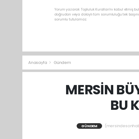
Yorum yazarak Topluluk Kuralları’nı kabul etmiş b
doğrudan veya dolaylı tüm sorumluluğu tek başınız
sorumlu tutulamaz.
Anasayfa
Gündem
MERSİN BÜY
BU K
(mersindesonhaber
GÜNDEM