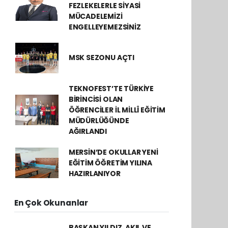
FEZLEKELERLE SİYASİ
MÜCADELEMİZİ
ENGELLEYEMEZSİNİZ
MSK SEZONU AÇTI
TEKNOFEST’TE TÜRKİYE
BİRİNCİSİ OLAN
ÖĞRENCİLER İL MİLLÎ EĞİTİM
MÜDÜRLÜĞÜNDE
AĞIRLANDI
MERSİN’DE OKULLAR YENİ
EĞİTİM ÖĞRETİM YILINA
HAZIRLANIYOR
En Çok Okunanlar
BAŞKAN YILDIZ, AKIL VE