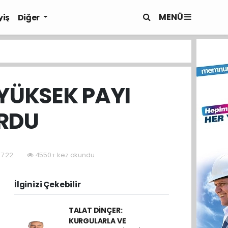
MENÜ
yiş
Diğer
 YÜKSEK PAYI
URDU
07:22
4550+ kez okundu.
İlginizi Çekebilir
TALAT DİNÇER:
KURGULARLA VE