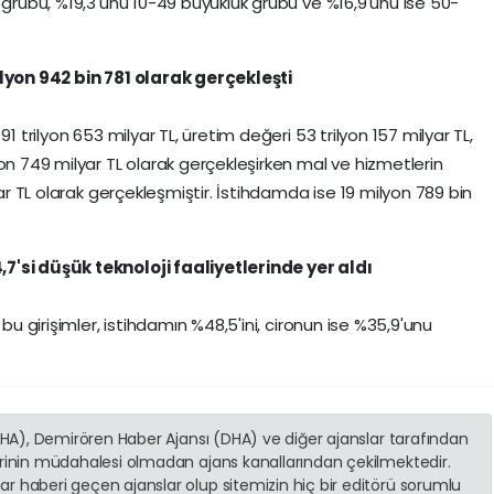
 grubu, %19,3'ünü 10-49 büyüklük grubu ve %16,9'unu ise 50-
ilyon 942 bin 781 olarak gerçekleşti
1 trilyon 653 milyar TL, üretim değeri 53 trilyon 157 milyar TL,
on 749 milyar TL olarak gerçekleşirken mal ve hizmetlerin
yar TL olarak gerçekleşmiştir. İstihdamda ise 19 milyon 789 bin
7'si düşük teknoloji faaliyetlerinde yer aldı
 bu girişimler, istihdamın %48,5'ini, cironun ise %35,9'unu
(İHA), Demirören Haber Ajansı (DHA) ve diğer ajanslar tarafından
erinin müdahalesi olmadan ajans kanallarından çekilmektedir.
r haberi geçen ajanslar olup sitemizin hiç bir editörü sorumlu