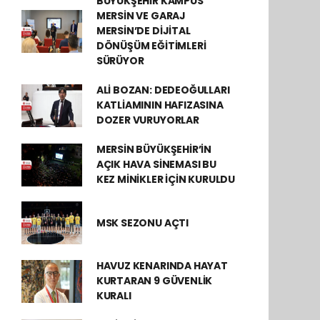
BÜYÜKŞEHİR KAMPÜS
MERSİN VE GARAJ
MERSİN’DE DİJİTAL
DÖNÜŞÜM EĞİTİMLERİ
SÜRÜYOR
ALİ BOZAN: DEDEOĞULLARI
KATLİAMININ HAFIZASINA
DOZER VURUYORLAR
MERSİN BÜYÜKŞEHİR’İN
AÇIK HAVA SİNEMASI BU
KEZ MİNİKLER İÇİN KURULDU
MSK SEZONU AÇTI
HAVUZ KENARINDA HAYAT
KURTARAN 9 GÜVENLİK
KURALI