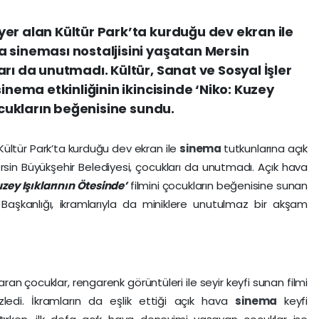
er alan Kültür Park’ta kurduğu dev ekran ile
 sineması nostaljisini yaşatan Mersin
rı da unutmadı. Kültür, Sanat ve Sosyal İşler
sinema etkinliğinin ikincisinde ‘Niko: Kuzey
çocukların beğenisine sundu.
Kültür Park’ta kurduğu dev ekran ile
sinema
tutkunlarına açık
rsin Büyükşehir Belediyesi, çocukları da unutmadı. Açık hava
uzey Işıklarının Ötesinde’
filmini çocukların beğenisine sunan
 Başkanlığı, ikramlarıyla da miniklere unutulmaz bir akşam
çıkaran çocuklar, rengarenk görüntüleri ile seyir keyfi sunan filmi
zledi. İkramların da eşlik ettiği açık hava
sinema
keyfi