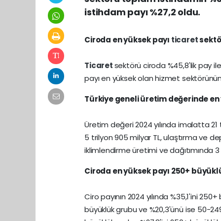
istihdam payı %27,2 oldu.
Ciroda en yüksek payı
ticaret
sektö
Ticaret
sektörü ciroda %45,8'lik pay ile 
payı en yüksek olan hizmet sektörünün c
Türkiye geneli üretim değerinde en
Üretim değeri 2024 yılında imalatta 21 tr
5 trilyon 905 milyar TL, ulaştırma ve de
iklimlendirme üretimi ve dağıtımında 3 t
Ciroda en yüksek payı 250+ büyükl
Ciro payının 2024 yılında %35,1'ini 250+
büyüklük grubu ve %20,3'ünü ise 50-249