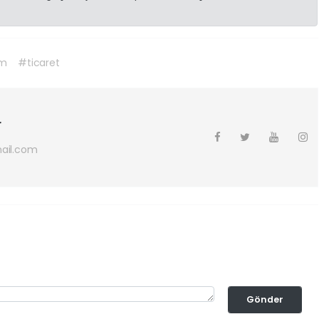
am
#ticaret
r
ail.com
Gönder