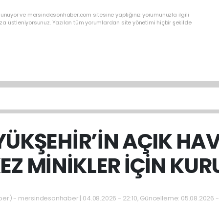
ulunuyor ve mersindesonhaber.com sitesine yaptığınız yorumunuzla ilgili
a üstleniyorsunuz. Yazılan tüm yorumlardan site yönetimi hiçbir şekilde
ÜKŞEHİR’İN AÇIK HA
EZ MİNİKLER İÇİN KU
) - mersindesonhaber | 04.08.2026 - 22:10, Güncelleme: 05.08.2026 -