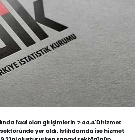
lında faal olan girişimlerin %44,4'ü hizmet
t sektöründe yer aldı. İstihdamda ise hizmet
9,2'ini oluştururken sanayi sektörünün