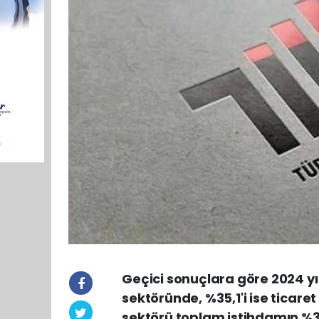
Geçici sonuçlara göre 2024 yı
sektöründe, %35,1'i ise ticare
sektörü toplam istihdamın %3