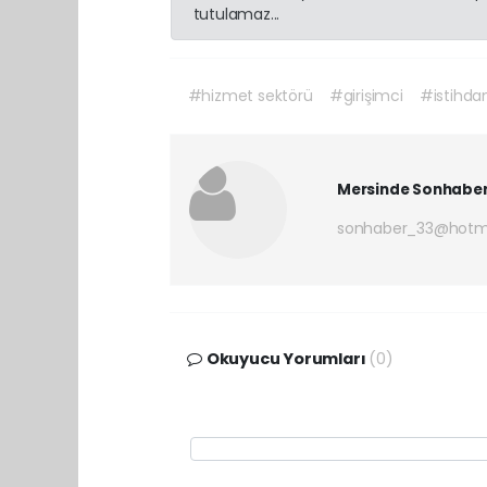
tutulamaz...
#hizmet sektörü
#girişimci
#istihd
Mersinde Sonhabe
sonhaber_33@hotm
Okuyucu Yorumları
(0)