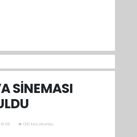
VA SİNEMASI
RULDU
 10:05
1312 kez okundu.