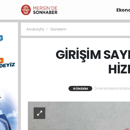
Ekon
Anasayfa
Gündem
GİRİŞİM SAY
HİZ
(mersindesonhaber)
GÜNDEM